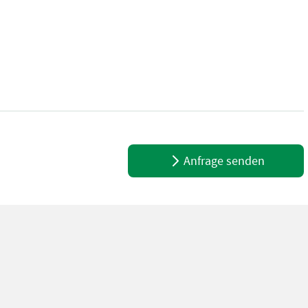
rsystem * gefedertere Vorderachse * gefederter Kabine * Druckluft
Anfrage senden