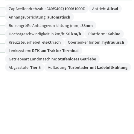
Zapfwellendrehzahl:
540/540E/1000/1000E
Antrieb:
Allrad
Anhängevorrichtung:
automatisch
Bolzengröße Anhängevorrichtung (mm):
38mm
Höchstgeschwindigkeit in km/h:
50 km/h
Plattform:
Kabine
Kreuzsteuerhebel:
elektrisch
Oberlenker hinten:
hydraulisch
Lenksystem:
RTK am Traktor Terminal
Getriebeart Landmaschine:
Stufenloses Getriebe
Abgasstufe:
Tier 5
Aufladung:
Turbolader mit Ladeluftkühlung