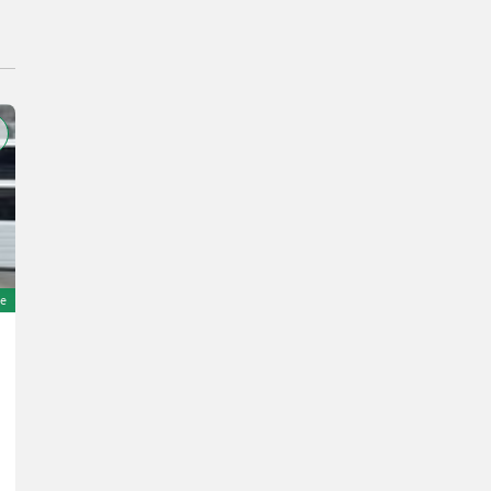
e
Steyr CVT 6185
93.500 €
inkl. 20 % MwSt.
77.916,67 € exkl.
205 PS/151 kW
Bj. 2016
6355 h