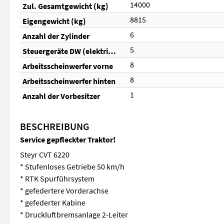
14000
Zul. Gesamtgewicht (kg)
8815
Eigengewicht (kg)
6
Anzahl der Zylinder
5
Steuergeräte DW (elektrisch)
8
Arbeitsscheinwerfer vorne
8
Arbeitsscheinwerfer hinten
1
Anzahl der Vorbesitzer
BESCHREIBUNG
Service gepfleckter Traktor!
Steyr CVT 6220
* Stufenloses Getriebe 50 km/h
* RTK Spurführsystem
* gefedertere Vorderachse
* gefederter Kabine
* Druckluftbremsanlage 2-Leiter