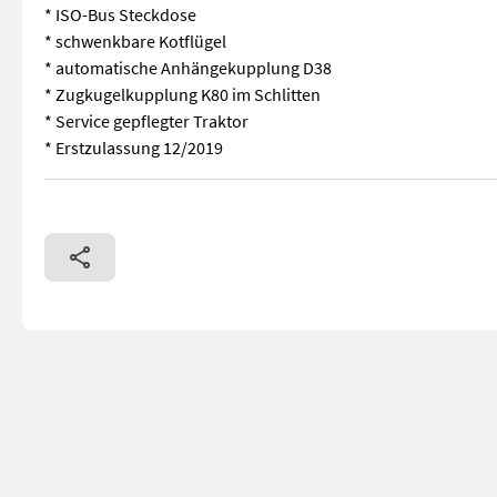
* ISO-Bus Steckdose
* schwenkbare Kotflügel
* automatische Anhängekupplung D38
* Zugkugelkupplung K80 im Schlitten
* Service gepflegter Traktor
* Erstzulassung 12/2019
Steyr CVT 6220 * Stufenloses Getriebe 50 km/h * RTK Spurfüh