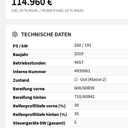
114.960 €
inkl. 20 % MwSt.
/ 95.800 € exkl. 20 % MwSt.
TECHNISCHE DATEN
260 / 191
PS / kW
2019
Baujahr
4657
Betriebsstunden
4935061
Interne Nummer
Gut (Klasse 2)
Zustand
600/60R30
Bereifung vorne
710/60R42
Bereifung hinten
30
Reifenprofiltiefe vorne (%)
35
Reifenprofiltiefe hinten (%)
5
Steuergeräte DW (gesamt)