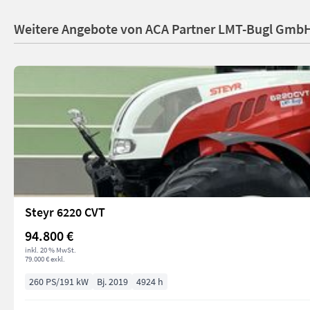
Weitere Angebote von ACA Partner LMT-Bugl Gmb
Steyr 6220 CVT
94.800 €
inkl. 20 % MwSt.
79.000 € exkl.
260 PS/191 kW
Bj. 2019
4924 h