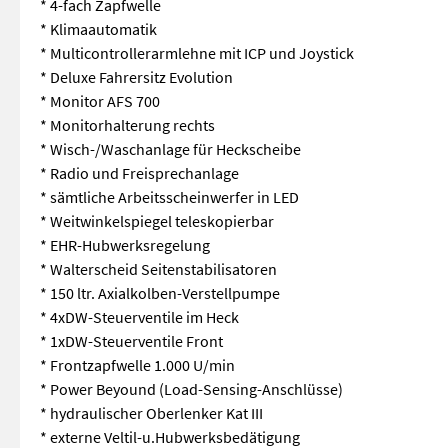
* 4-fach Zapfwelle
* Klimaautomatik
* Multicontrollerarmlehne mit ICP und Joystick
* Deluxe Fahrersitz Evolution
* Monitor AFS 700
* Monitorhalterung rechts
* Wisch-/Waschanlage für Heckscheibe
* Radio und Freisprechanlage
* sämtliche Arbeitsscheinwerfer in LED
* Weitwinkelspiegel teleskopierbar
* EHR-Hubwerksregelung
* Walterscheid Seitenstabilisatoren
* 150 ltr. Axialkolben-Verstellpumpe
* 4xDW-Steuerventile im Heck
* 1xDW-Steuerventile Front
* Frontzapfwelle 1.000 U/min
* Power Beyound (Load-Sensing-Anschlüsse)
* hydraulischer Oberlenker Kat III
* externe Veltil-u.Hubwerksbedätigung