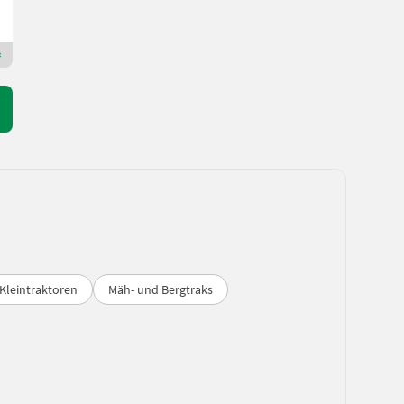
ACA Partner LMT-Bugl GmbH
3383 Niederösterreich
Premium Plus Händler
 Kleintraktoren
Mäh- und Bergtraks