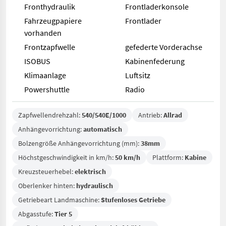
Fronthydraulik
Frontladerkonsole
Fahrzeugpapiere
Frontlader
vorhanden
Frontzapfwelle
gefederte Vorderachse
ISOBUS
Kabinenfederung
Klimaanlage
Luftsitz
Powershuttle
Radio
Zapfwellendrehzahl:
540/540E/1000
Antrieb:
Allrad
Anhängevorrichtung:
automatisch
Bolzengröße Anhängevorrichtung (mm):
38mm
Höchstgeschwindigkeit in km/h:
50 km/h
Plattform:
Kabine
Kreuzsteuerhebel:
elektrisch
Oberlenker hinten:
hydraulisch
Getriebeart Landmaschine:
Stufenloses Getriebe
Abgasstufe:
Tier 5