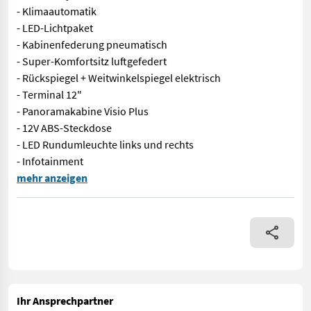
- Klimaautomatik
- LED-Lichtpaket
- Kabinenfederung pneumatisch
- Super-Komfortsitz luftgefedert
- Rückspiegel + Weitwinkelspiegel elektrisch
- Terminal 12"
- Panoramakabine Visio Plus
- 12V ABS-Steckdose
- LED Rundumleuchte links und rechts
- Infotainment
Angeboten wird ein neuer Fendt 516 Vario Gen3 Profi+ Setting 2
mehr anzeigen
Ihr Ansprechpartner