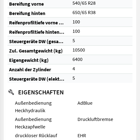
540/65 R28
Bereifung vorne
650/65 R38
Bereifung hinten
100
Reifenprofiltiefe vorne (%)
100
Reifenprofiltiefe hinten (%)
5
Steuergeräte DW (gesamt)
10500
Zul. Gesamtgewicht (kg)
6400
Eigengewicht (kg)
4
Anzahl der Zylinder
5
Steuergeräte DW (elektrisch)
EIGENSCHAFTEN
Außenbedienung
AdBlue
Heckhydraulik
Außenbedienung
Druckluftbremse
Heckzapfwelle
druckloser Rücklauf
EHR