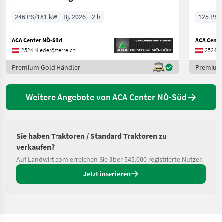
246 PS/181 kW
Bj. 2026
2 h
125 PS/
ACA Center NÖ-Süd
ACA Cente
2524 Niederösterreich
2524 N
Premium Gold Händler
Premium
Weitere Angebote von ACA Center NÖ-Süd
Sie haben Traktoren / Standard Traktoren zu
verkaufen?
Auf Landwirt.com erreichen Sie über 545.000 registrierte Nutzer.
Jetzt inserieren