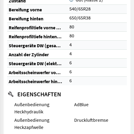
Zustand
540/65R28
Bereifung vorne
650/65R38
Bereifung hinten
80
Reifenprofiltiefe vorne (%)
80
Reifenprofiltiefe hinten (%)
4
Steuergeräte DW (gesamt)
4
Anzahl der Zylinder
6
Steuergeräte DW (elektrisch)
6
Arbeitsscheinwerfer vorne
6
Arbeitsscheinwerfer hinten
EIGENSCHAFTEN
Außenbedienung
AdBlue
Heckhydraulik
Außenbedienung
Druckluftbremse
Heckzapfwelle