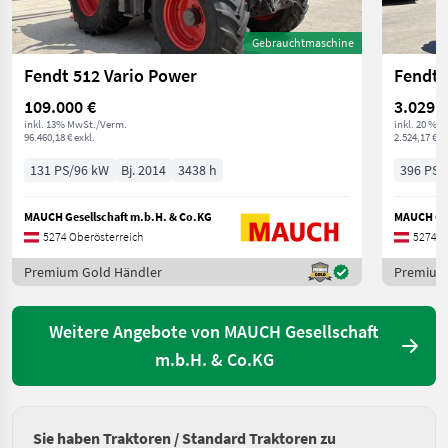
Gebrauchtmaschine
Fendt 512 Vario Power
Fendt 
109.000 €
3.029 €
inkl. 13% MwSt./Verm.
inkl. 20 % 
96.460,18 € exkl.
2.524,17 € ex
131 PS/96 kW
Bj. 2014
3438 h
396 PS/
MAUCH Gesellschaft m.b.H. & Co.KG
MAUCH Ges
5274 Oberösterreich
5274 O
Premium Gold Händler
Premium
Weitere Angebote von MAUCH Gesellschaft
m.b.H. & Co.KG
Sie haben Traktoren / Standard Traktoren zu