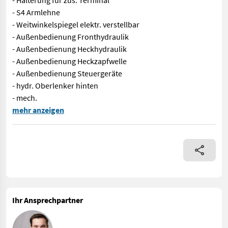
- Halterung für zus. Terminal
- S4 Armlehne
- Weitwinkelspiegel elektr. verstellbar
- Außenbedienung Fronthydraulik
- Außenbedienung Heckhydraulik
- Außenbedienung Heckzapfwelle
- Außenbedienung Steuergeräte
- hydr. Oberlenker hinten
- mech.
Hier wird ein sehr schöner Fendt 514 S4 Profi angeboten. Ausst
mehr anzeigen
Ihr Ansprechpartner