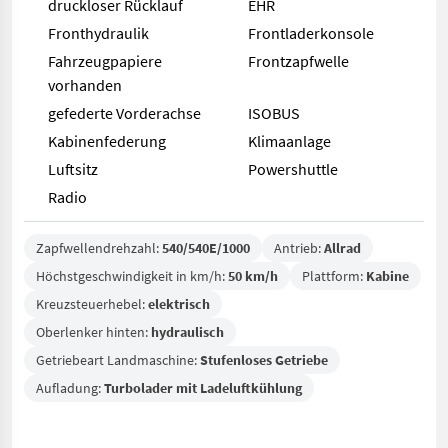
druckloser Rücklauf
EHR
Fronthydraulik
Frontladerkonsole
Fahrzeugpapiere
Frontzapfwelle
vorhanden
gefederte Vorderachse
ISOBUS
Kabinenfederung
Klimaanlage
Luftsitz
Powershuttle
Radio
Zapfwellendrehzahl:
540/540E/1000
Antrieb:
Allrad
Höchstgeschwindigkeit in km/h:
50 km/h
Plattform:
Kabine
Kreuzsteuerhebel:
elektrisch
Oberlenker hinten:
hydraulisch
Getriebeart Landmaschine:
Stufenloses Getriebe
Aufladung:
Turbolader mit Ladeluftkühlung