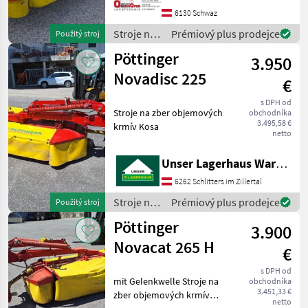
Breitverteiler - Hydraulische
6130 Schwaz
Rückklappung sowie
Stroje na
Prémiový plus prodejce
Použitý stroj
seitliche Aufklappung
zber
Pöttinger
möglich
3.950
objemových
krmív /
Novadisc 225
€
Pöttinger
s DPH od
Stroje na zber objemových
obchodníka
3.495,58 €
krmív Kosa
netto
Unser Lagerhaus Warenhandelsges.m.b.H.
6262 Schlitters im Zillertal
Stroje na
Prémiový plus prodejce
Použitý stroj
zber
Pöttinger
3.900
objemových
krmív /
Novacat 265 H
€
Pöttinger
s DPH od
mit Gelenkwelle Stroje na
obchodníka
3.451,33 €
zber objemových krmív
netto