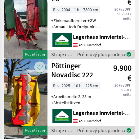
€
Pöttinger
R. v. 2004
1 h
7800 cm
20 % s DPH
7.158,33 €
netto
+Zinkenaufbereiter +GW
+Anbau: Heck Dreipunkt
+Anbaukategorie: Kat. 3
Lagerhaus Innviertel-Traunviertel-Urfahr eGen, Kirchdorf
+Gelenkwelle: mit
Reibscheibenkupplung
4560 Kirchdorf
+Gelenkwellenprofil:1 3/8"
Stroje na
Prémiový plus prodejce
Použitý stroj
6-teilig
zber
Pöttinger
9.900
objemových
krmív /
Novadisc 222
€
Pöttinger
R. v. 2025
10 h
225 cm
20 % s DPH
8.250 €
netto
+Arbeitsbreite 2, 25 m
+Abstellstützen
+Mähscheiben 5 Stk.
Lagerhaus Innviertel-Traunviertel-Urfahr eGen, Kirchdorf
+Antriebsdrehzahl 540
U/min +Transportklappung
4560 Kirchdorf
vertikal +Anbau Heck
Stroje na
Prémiový plus prodejce
Použitý stroj
Dreipunkt +Anbaukategorie
zber