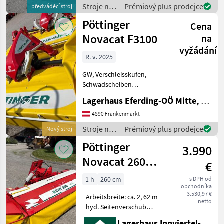
Warntafel und Beleuchtung
Stroje na
Prémiový plus prodejce
předváděcí stroj
Hochschnittkufen 20mm
zber
Pöttinger
Cena
objemových
krmív /
Novacat F3100
na
Pöttinger
vyžádání
R. v. 2025
GW, Verschleisskufen,
Schwadscheiben
Kardánovyý hriadeľ:
Lagerhaus Eferding-OÖ Mitte, Frankenmarkt
Kotúče, Frontálna kosa, :
Frontálna kosa Stroje na
4890 Frankenmarkt
zber objemových krmív
Stroje na
Prémiový plus prodejce
Nový stroj
Kosa
zber
Pöttinger
3.990
objemových
krmív /
Novacat 260
€
Pöttinger
Alpin
1 h
260 cm
s DPH od
obchodníka
3.530,97 €
+Arbeitsbreite: ca. 2, 62 m
netto
+hyd. Seitenverschub
+Entlastungsfedern
Lagerhaus Innviertel-Traunviertel-Urfahr eGen, Kirchdorf