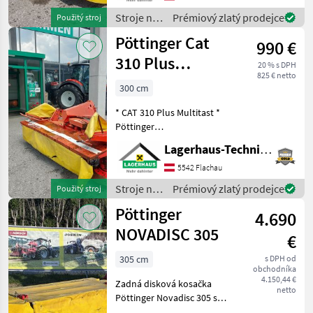
bekanntzugeben, um
Stroje na
Prémiový zlatý prodejce
Použitý stroj
ausreichend Zeit für die
zber
Pöttinger Cat
Beratung u
990 €
objemových
krmív /
310 Plus
20 % s DPH
Pöttinger
825 € netto
Multitast
300 cm
Frontmähwerk
* CAT 310 Plus Multitast *
Pöttinger
Trommelmähwerk mit
Lagerhaus-Technik Flachau
Multitast Anbaubock. * wird
als Defekt verkauft *
5542 Flachau
Baujahr unbekannt Wir
Stroje na
Prémiový zlatý prodejce
Použitý stroj
bitten telefonisch oder per
zber
Pöttinger
M
4.690
objemových
krmív /
NOVADISC 305
€
Pöttinger
305 cm
s DPH od
obchodníka
4.150,44 €
Zadná disková kosačka
netto
Pöttinger Novadisc 305 s
hydraulickým sklápaním,