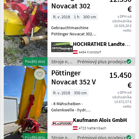
krmív /
Novacat 302
€
Pöttinger
R. v. 2018
1 h
300 cm
s DPH od
obchodníka
10.929,20 €
Gebrauchtmaschine
netto
Pöttinger Novacat 302
(Standort Aschbach)
HOCHRATHER Landtechnik GmbH
Ausstattung: + Arbeitsbreite
300cm + Heck-
4484 Kronstorf
Scheibenmäher +
Stroje na
Prémiový plus prodejce
Použitý stroj
Gelenkwelle 1 3/8" 6-teilig +
zber
Pöttinger
Unte
15.450
objemových
krmív /
Novacat 352 V
€
Pöttinger
R. v. 2018
350 cm
s DPH od
obchodníka
13.672,57 €
- 8 Mähscheiben -
netto
Gelenkwelle - hydr.
Unterlenkerwippe -
Kaufmann Alois GmbH
Verschleißkufen -
Abstellstützen Die Fa.
4723 Natternbach
Kaufmann zeigt Ihnen die
Stroje na
Prémiový plus prodejce
Použitý stroj