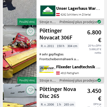
Kosa
Unser Lagerhaus Warenhandelsges.m.b.H.
6262 Schlitters im Zillertal
Stroje na
Prémiový plus prodejce
Použitý stroj
zber
Pöttinger
6.800
objemových
krmív /
Novacat 306F
€
Pöttinger
R. v. 2011
150 h
304 cm
20 % s DPH
5.666,67 €
netto
# sehr gepflegtes
Frontscheibenmähwerk aus
kleiner Landwirtschaft # mit
Flixeder Landtechnik GmbH
Zusatzschwadscheiben
zum Eingrasen # mit
4910 Pattigham
Gelenkwelle # mit
Stroje na
Prémiový plus prodejce
Použitý stroj
Federentlastung Frontálna
zber
Pöttinger Nova
kosa,
3.450
objemových
krmív /
Disc 265
€
Pöttinger
R. v. 2006
1 h
265 cm
DPH je