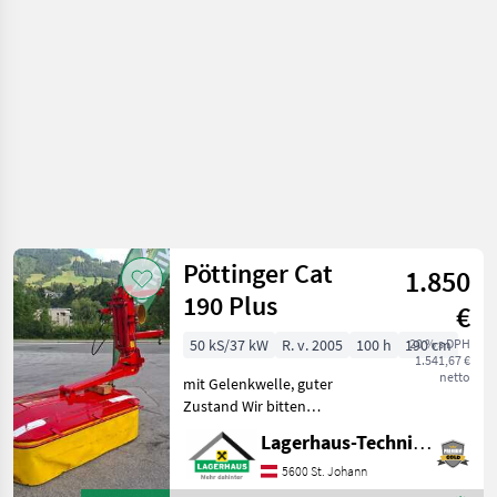
objemových
krmív /
Pöttinger
Pöttinger Cat
1.850
190 Plus
€
50 kS/37 kW
R. v. 2005
100 h
190 cm
20 % s DPH
1.541,67 €
netto
mit Gelenkwelle, guter
Zustand Wir bitten
telefonisch oder per Mail
Lagerhaus-Technik St. Johann
Ihren Besuch
bekanntzugeben, um
5600 St. Johann
ausreichend Zeit für die