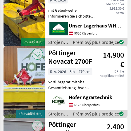
R. v. 2010
obchodníka
3.982,30 €
mit Gelenkwelle
netto
Informieren Sie sichbitte
vor Fahrt-Antritt
Unser Lagerhaus WHG, Kärnten, Klagenfurt
telefonisch, ob die
von Ihnen angefragte
9020 Klagenfurt
Maschineaktuell bei uns am
Stroje na
Prémiový plus prodejce
Použitý stroj
Lager steht. Wir inserieren
zber
Pöttinger
auch Mas
14.900
objemových
krmív /
Novacat 2700F
€
Pöttinger
R. v. 2026
5 h
270 cm
DPH je
neaplikovateľné
Vorführgerät mit 5ha
Gesamtleistung -hydr.
KLAPPUNG -Beleuchtung
Hofer Agrartechnik
mit Warntafeln -
Gelenkwelle mit Überlast
6173 Oberperfuss
und Freilauf -
Stroje na
Prémiový plus prodejce
předváděcí stroj
Entlastungsfedern 2x -
zber
Pöttinger
Ersatzkl
2.400
objemových