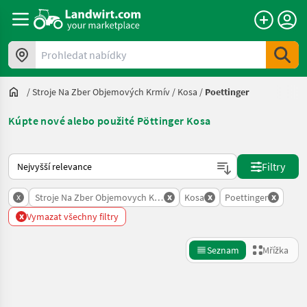
Prohledat nabídky
/
Stroje Na Zber Objemových Krmív
/
Kosa
/
Poettinger
Kúpte nové alebo použité Pöttinger Kosa
Takto se řadí nabídky na Landwirt.com
Filtry
x
x
x
x
Stroje Na Zber Objemovych Krmiv
Kosa
Poettinger
x
Vymazat všechny filtry
Seznam
Mřížka