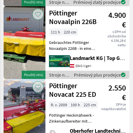
Stroje na
Prémiový zlatý prodejce
Použitý stroj
Beratung und eventuell
zber
Pöttinger
einer Probefahrt
4.900
objemových
krmív /
Novaalpin 226B
€
Pöttinger
111 h
220 cm
s DPH od
obchodníka
4.336,28 €
Gebrauchtes Pöttinger
netto
Novaalpin 226B - in einem
sehr guten Zustand!
Landmarkt KG | Top Gebrauchtmaschinen Zentrum
Vermittlungsverkauf! -
Scheibenmähwerk mit 5
8943 Aigen
Scheiben - Arbeitsbreite
Stroje na
Prémiový plus prodejce
Použitý stroj
220cm - Hydraulischer
zber
Pöttinger
2.550
objemových
krmív /
Novacat 225 ED
€
Pöttinger
R. v. 2009
100 h
225 cm
DPH je
neaplikovateľné
Pöttinger Heckmähwerk -
Zinkenaufbereiter mit
Plastikzinken -
Oberhofer Landtechnik GmbH
Schwadformbleche -