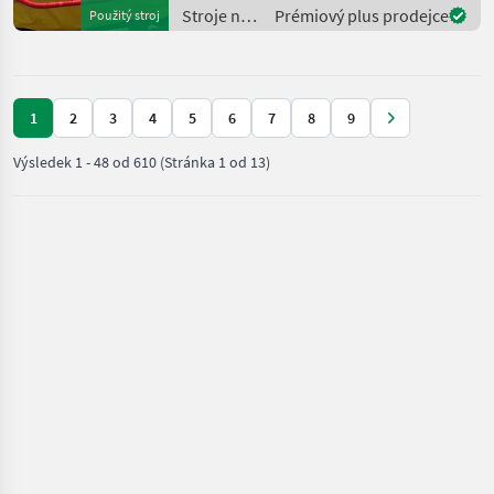
kosa, Miagač, výkyvný
Stroje na
Prémiový plus prodejce
Použitý stroj
držiak, : Frontálna kosa S
zber
objemových
krmív /
Pöttinger
1
2
3
4
5
6
7
8
9
Výsledek
1
-
48
od
610
(Stránka 1 od 13)