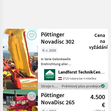
Pöttinger
Cena
Novadisc 302
na
vyžádání
R. v. 2026
in Serie Gelenkwelle
Drehrichtung aller
Mähscheiben zur Mitte
Landforst TechnikCenter Knittelfeld
Anbaubock schmal
Unterlenkerbolzen KAT II
8723 Kobenz bei Knittelfeld
Antriebsdrehzahl 540
Stroje na
Prémiový plus prodejce
Nový stroj
U/Min. Verschleißkufen
zber
Pöttinger
Abstellposition h
4.500
objemových
krmív /
NovaDisc 265
€
Pöttinger
s DPH od