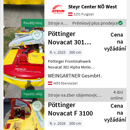
inkl.13% MwSt. Bj. 2018 ,
Steyr Center NÖ West
hydr. Seitenschutzklappung
, öle wurden gewechselt .
3251 Purgstall
Anbau für Metrac 540 U/min
Stroje na
Prémiový plus prodejce
Použitý stroj
rechtsdrehend Stroje na zb
zber
Pöttinger
Cena
objemových
krmív /
Novacat 301
na
Pöttinger
vyžádání
Alpha Motion
R. v. 2025
300 cm
Master
Pöttinger Frontmähwerk
Novacat 301 Alpha Motion
Master Gelenkwelle
WEINGARTNER GesmbH.
Drehrichtung aller
4653 Eberstalzell
Mähscheiben zur Mitte
Fördertrommel Standart
4 dní
Použitý stroj
Stroje na zber objemových
Verschleiskufen Prompt
online
krmív / Pöttinger
Verf
Pöttinger
Cena
Novacat F 3100
na
vyžádání
R. v. 2026
300 cm