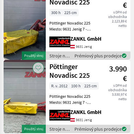
krmív /
Novadisc 225
€
Pöttinger
300 h
225 cm
s DPH od
obchodníka
2.123,89 €
Pöttinger Novadisc 225
netto
Miesto: 9631 Jenig 7 -
Pracovná šírka 225 cm -
ZANKL GmbH
Kotúčový žací stroj -
Pružinové odľahčenie -
9631 Jenig
Pohon klinovým remeňom
Stroje na
Prémiový plus prodejce
Použitý stroj
- mechanické ochrana prot
zber
Pöttinger
3.990
objemových
krmív /
Novadisc 225
€
Pöttinger
R. v. 2012
100 h
225 cm
s DPH od
obchodníka
3.530,97 €
Pöttinger Novadisc 225
netto
Miesto: 9631 Jenig 7 -
Pracovná šírka 225 cm -
ZANKL GmbH
Kotúčová kosačka -
Pružinové odľahčenie -
9631 Jenig
Pohon klinovým remeňom
Stroje na
Prémiový plus prodejce
Použitý stroj
- mechanické ochrana proti