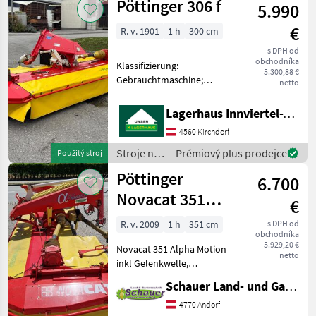
Pöttinger 306 f
Kat. 2
5.990
objemových
krmív /
€
R. v. 1901
1 h
300 cm
Pöttinger
s DPH od
obchodníka
Klassifizierung:
5.300,88 €
Gebrauchtmaschine;
netto
Arbeitsbreite: 3; Weitere
Maschinenmerkmale: +
Lagerhaus Innviertel-Traunviertel-Urfahr eGen, Kirchdorf
Gelenkwelle +
4560 Kirchdorf
Entlastungsfedern
Kardánovyý hriadeľ:
Stroje na
Prémiový plus prodejce
Použitý stroj
Kotúče, Pohon skúšobným
zber
Pöttinger
stavom
6.700
objemových
krmív /
Novacat 351
€
Pöttinger
Alpha Motion
R. v. 2009
1 h
351 cm
s DPH od
obchodníka
5.929,20 €
Novacat 351 Alpha Motion
netto
inkl Gelenkwelle,
Einsatzbereiter Zustand
Schauer Land- und Gartentechnik GmbH
Beleuchtung Kardánovyý
hriadeľ: Kotúče, Frontálna
4770 Andorf