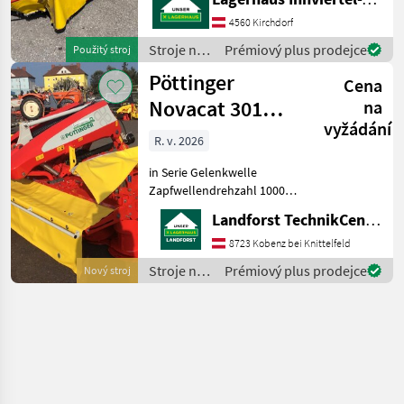
+Gewicht: ca. 450 kg
+Anzahl Mähscheiben: 7
4560 Kirchdorf
Stück +Mähklingen: 14
Stroje na
Prémiový plus prodejce
Použitý stroj
Stück +Antrie
zber
Pöttinger
Cena
objemových
krmív /
Novacat 301
na
Pöttinger
vyžádání
Alpha Motion
R. v. 2026
PRO
in Serie Gelenkwelle
Zapfwellendrehzahl 1000
U/Min.
Landforst TechnikCenter Knittelfeld
Standarddrehrichtung des
Mähbalkens
8723 Kobenz bei Knittelfeld
Fördertrommeln Standard
Stroje na
Prémiový plus prodejce
Nový stroj
Verschleißkufen Um Ihnen
zber
unnötige Wartezeiten oder
objemových
krmív /
Pöttinger