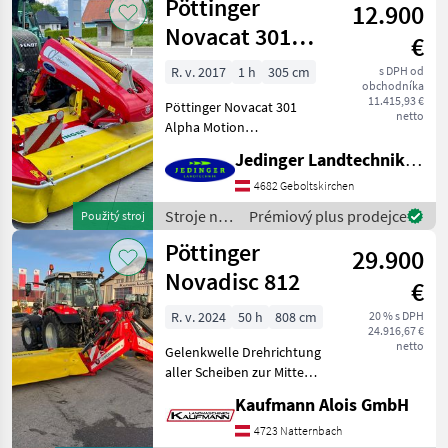
Pöttinger
hidraulicky n
12.900
objemových
krmív /
Novacat 301
€
Pöttinger
Alpha Motion
R. v. 2017
1 h
305 cm
s DPH od
obchodníka
11.415,93 €
Pöttinger Novacat 301
netto
Alpha Motion
Gebrauchtmaschine in
Jedinger Landtechnik GmbH
gutem Allgemeinzustand,
Baujahr 2017 EINZIGARTIGE
4682 Geboltskirchen
Bodenanpassung durch
Stroje na
Prémiový plus prodejce
Použitý stroj
den gezogenen Mähbalken
zber
Pöttinger
Sehr übe
29.900
objemových
krmív /
Novadisc 812
€
Pöttinger
R. v. 2024
50 h
808 cm
20 % s DPH
24.916,67 €
netto
Gelenkwelle Drehrichtung
aller Scheiben zur Mitte
1000U/min Zapfwelle
Kaufmann Alois GmbH
Einzelaushebung mit BASIC
CONTROL Terminal
4723 Natternbach