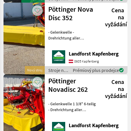
Maschine bzw. Gerät gerne
zber
Pöttinger Nova
am Betr
Cena
objemových
krmív /
Disc 352
na
Pöttinger
vyžádání
- Gelenkwelle -
Drehrichtung aller
Mähscheiben zur Mitte -
Unterlenkerbolzen Kat. 2 -
Landforst Kapfenberg
Antriebsdrehzahl 1000
U/min - Verschleißkufen -
8605 Kapfenberg
Abstellposition hoch Um
Stroje na
Prémiový plus prodejce
Nový stroj
Ihnen
zber
Pöttinger
Cena
objemových
krmív /
Novadisc 262
na
Pöttinger
vyžádání
- Gelenkwelle 1 3/8" 6-teilig
- Drehrichtung aller
Mähscheiben zur Mitte -
Unterlenkerbolzen Kat. 2 -
Landforst Kapfenberg
Antriebsdrehzahl 540