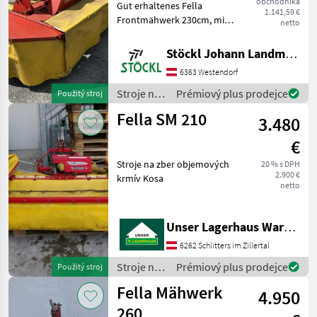
obchodníka
Gut erhaltenes Fella
KM
1.141,59 €
Frontmähwerk 230cm, mit
310
netto
FZ
Gelenkwelle Stroje na zber
objemových krmív Kosa
Stöckl Johann Landmaschinen GesmbH & Co KG
SM
210
6363 Westendorf
SM
Stroje na
Prémiový plus prodejce
Použitý stroj
270
zber
Fella SM 210
SM
3.480
objemových
911
krmív /
TL
€
Fella
SM
Stroje na zber objemových
20 % s DPH
9314
2.900 €
krmív Kosa
TL
netto
KCB
Unser Lagerhaus Warenhandelsges.m.b.H.
MARKETPLACE
6262 Schlitters im Zillertal
Nabídky
Marketplace
Inzeráty
prodejců
Stroje na
Prémiový plus prodejce
Použitý stroj
zber
Fella Mähwerk
4.950
objemových
krmív /
260