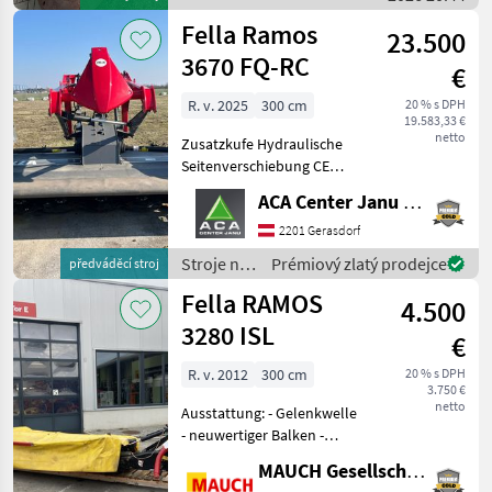
objemových krmív / Fella
Fella Ramos
23.500
3670 FQ-RC
€
R. v. 2025
300 cm
20 % s DPH
19.583,33 €
netto
Zusatzkufe Hydraulische
Seitenverschiebung CE
Ausstattungspaket
ACA Center Janu GmbH
Standardgelenkwelle
montiert Hydraulisches
2201 Gerasdorf
Komfortpaket Steinsc
Stroje na
Prémiový zlatý prodejce
předváděcí stroj
zber
Fella RAMOS
4.500
objemových
krmív /
3280 ISL
€
Fella
R. v. 2012
300 cm
20 % s DPH
3.750 €
netto
Ausstattung: - Gelenkwelle
- neuwertiger Balken -
Scheibenmähwerk - hydr.
MAUCH Gesellschaft m.b.H. & Co.KG
Klappung - Abstellstütze -