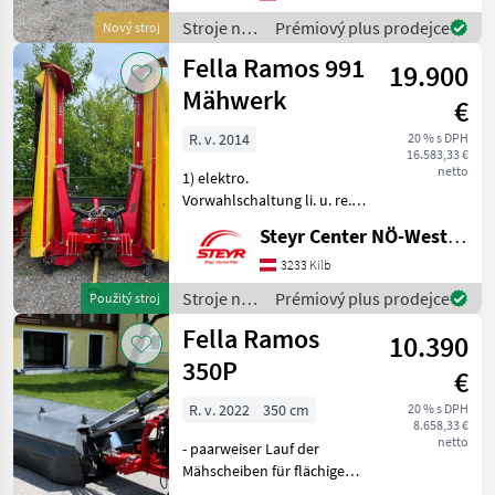
Anfahrsicherung - Große
Stroje na
Prémiový plus prodejce
Nový stroj
Aushubhöhe am
zber
Fella Ramos 991
Vorgewende - Fella
19.900
objemových
krmív /
Mähwerk
€
Fella
R. v. 2014
20 % s DPH
16.583,33 €
netto
1) elektro.
Vorwahlschaltung li. u. re.
2) Gelenkwelle Stroje na
Steyr Center NÖ-West - Standort Kilb
zber objemových krmív
Kosa
3233 Kilb
Stroje na
Prémiový plus prodejce
Použitý stroj
zber
Fella Ramos
10.390
objemových
krmív /
350P
€
Fella
R. v. 2022
350 cm
20 % s DPH
8.658,33 €
netto
- paarweiser Lauf der
Mähscheiben für flächige
Ablage des Mähguts und