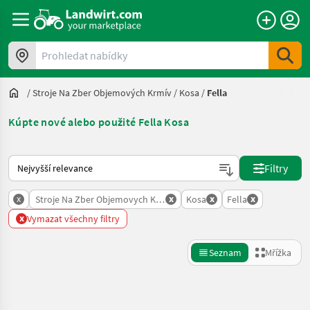
Prohledat nabídky
/
Stroje Na Zber Objemových Krmív
/
Kosa
/
Fella
Kúpte nové alebo použité Fella Kosa
Takto se řadí nabídky na Landwirt.com
Filtry
x
x
x
x
Stroje Na Zber Objemovych Krmiv
Kosa
Fella
x
Vymazat všechny filtry
Seznam
Mřížka