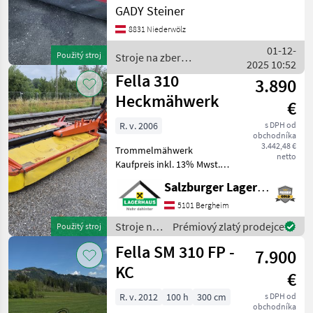
Kompaktwinkelantrieb und
GADY Steiner
HoChwertigen
8831 Niederwölz
Zinkenaufbereiter und
Breitverteileinrichtung,
01-12-
Použitý stroj
Stroje na zber
Eintausch -Finanzierung
2025 10:52
objemových krmív / Fella
und Zustellung möglich ! K
Fella 310
3.890
Heckmähwerk
€
R. v. 2006
s DPH od
obchodníka
3.442,48 €
Trommelmähwerk
netto
Kaufpreis inkl. 13% Mwst.
Wir bitten telefonisch oder
Salzburger Lagerhaus-Technik
per Mail Ihren Besuch
bekanntzugeben, um
5101 Bergheim
ausreichend Zeit für die
Stroje na
Prémiový zlatý prodejce
Použitý stroj
Beratung und eventuell
zber
Fella SM 310 FP -
einer P
7.900
objemových
krmív /
KC
€
Fella
R. v. 2012
100 h
300 cm
s DPH od
obchodníka