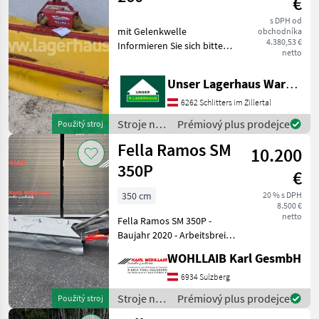
€
Fella
s DPH od
mit Gelenkwelle
obchodníka
4.380,53 €
Informieren Sie sich bitte
netto
vor Fahrt-Antritt
telefonisch, ob die von
Unser Lagerhaus Warenhandelsges.m.b.H.
Ihnen angefragte
Gebrauchtmaschine aktuell
6262 Schlitters im Zillertal
bei uns am am Lager steht.
Stroje na
Prémiový plus prodejce
Použitý stroj
Wir ins
zber
Fella Ramos SM
10.200
objemových
krmív /
350P
€
Fella
350 cm
20 % s DPH
8.500 €
netto
Fella Ramos SM 350P -
Baujahr 2020 - Arbeitsbreite
350 cm - Gewicht 800kg - 7
WOHLLAIB Karl GesmbH
Mähscheiben - neue Klingen
Kardánovyý hriadeľ:
6934 Sulzberg
Kotúče, Mačeta, : Mačeta
Stroje na
Prémiový plus prodejce
Použitý stroj
Stro
zber