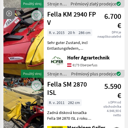
nožmi (nové nože), rýchlov
Stroje na
Prémiový zlatý prodejce
Použitý stroj
zber
Fella KM 2940 FP
6.700
objemových
krmív /
V
€
Fella
R. v. 2015
20 h
286 cm
DPH je
neaplikovateľné
Sehr guter Zustand, incl
Entlastungsfedern,
Gelenkwelle, Ersatzteil und
Hofer Agrartechnik
Betriebsanleitung
Kardánovyý hriadeľ: Mláťací
6173 Oberperfuss
bubon, Frontálna kosa,
Stroje na
Prémiový plus prodejce
Použitý stroj
Doštička na usmerńovací ra
zber
Fella SM 2870
5.590
objemových
krmív /
ISL
€
Fella
R. v. 2011
282 cm
s DPH od
obchodníka
4.946,90 €
Zadná disková kosačka
netto
Fella SM 2870 ISL z roku
výroby 2011 je vysoko
Maschinen Gailer GmbH