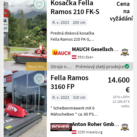
Kosačka Fella
Cena
objemových
krmív /
Ramos 210 FK-S
na
Fella
vyžádání
R. v. 2023
205 cm
Predná disková kosačka
Fella Ramos 210 FK-S,
pracovná šírka: 2, 05 m,
MAUCH Gesellschaft m.b.H. & Co.KG, Eben
prepravná šírka: 2, 08 m,
šírka riadku: 1, 10 m,
5531 Eben
prepravná dĺžka: 1, 18 m,
Stroje na
Prémiový zlatý prodejce
Nový stroj
hmotnosť: cca 373 kg, po
zber
Fella Ramos
14.600
objemových
krmív /
3160 FP
€
Fella
R. v. 2023
310 cm
20 % s DPH
12.166,67 €
netto
* Scheibenmäwerk mit 6
Mähscheiben * ca. 60 PS
Leistungsbedarf *
Anton Roher GmbH (ACA Center Roher)
Federnentlastung * 6 Stück
Zusatzkufen *
3250 Wieselburg