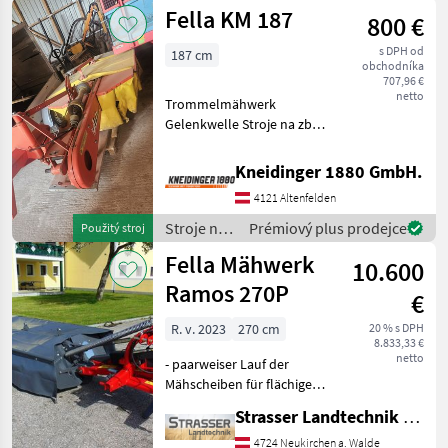
zber
Fella KM 187
800 €
objemových
krmív /
s DPH od
187 cm
Fella
obchodníka
707,96 €
netto
Trommelmähwerk
Gelenkwelle Stroje na zber
objemových krmív Kosa
Kneidinger 1880 GmbH.
4121 Altenfelden
Stroje na
Prémiový plus prodejce
Použitý stroj
zber
Fella Mähwerk
10.600
objemových
krmív /
Ramos 270P
€
Fella
R. v. 2023
270 cm
20 % s DPH
8.833,33 €
netto
- paarweiser Lauf der
Mähscheiben für flächige
Ablage des Mähguts und
Strasser Landtechnik GmbH
optimalen Gutfluss -
federbelastete
4724 Neukirchen a. Walde