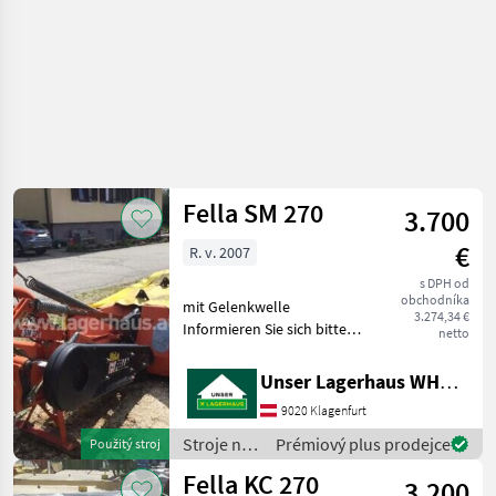
Fella SM 270
3.700
€
R. v. 2007
s DPH od
obchodníka
mit Gelenkwelle
3.274,34 €
Informieren Sie sich bitte
netto
vor Fahrt-Antritt
telefonisch, ob die von
Unser Lagerhaus WHG, Kärnten, Klagenfurt
Ihnen angefragte Maschine
9020 Klagenfurt
aktuell bei uns am Lager
steht. Wir inserieren auch
Stroje na
Prémiový plus prodejce
Použitý stroj
zber
Fella KC 270
3.200
objemových