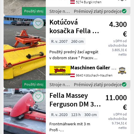
Dreipunktanbau - Gewicht:
5274 Burgkirchen
570 kg Das Gerät ist in Bu
Stroje na
Prémiový zlatý prodejce
Použitý stroj
zber
Kotúčová
4.300
objemových
krmív /
kosačka Fella SM
€
Fella
260 FP-S s
R. v. 2007
260 cm
s DPH od
obchodníka
bočným
3.805,31 €
Použitý predný žací agregát
posunom
netto
v dobrom stave * Pracovná
šírka 260 cm * 2 kosiace
Maschinen Gailer GmbH
disky, 2 kosiace bubny *
Nízka vlastná hmotnosť cca
9640 Kötschach-Mauthen
516 kg * Upevnenie
Stroje na
Prémiový zlatý prodejce
Použitý stroj
pomocou troju
zber
Fella Massey
11.000
objemových
krmív /
Ferguson DM 306
€
Fella
FP-KC , Ramos
R. v. 2020
123 h
300 cm
s DPH od
obchodníka
310
9.734,51 €
Frontmähwerk mit 3 m
netto
Profi -