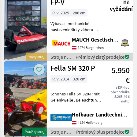
krmív /
FP-V
na
Fella
vyžádání
R. v. 2025
286 cm
Výbava: - mechanické
nastavenie šírky záberu -
dodatočné disky na tvorbu
MAUCH Gesellschaft m.b.H. & Co.KG
riadkov - namontovaný
hnací hriadeľ - 4 kosiace
5274 Burgkirchen
bubny - 3 nože na každý
Stroje na
Prémiový zlatý prodejce
Nový stroj
bubon - pracovná ší
zber
Fella SM 320 P
5.950
objemových
krmív /
€
R. v. 2014
320 cm
Fella
s DPH od
obchodníka
Schönes Fella SM 320-P mit
5.265,49 €
Gelenkwelle , Beleuchtung
netto
mit Warntafel , Tasträder
hinten am Balken , ... Sofort
Hofbauer Landtechnik GmbH
Verfügbar !!! Kardánovyý
4184 Helfenberg
hriadeľ: Kotúče, Pohon
skúšobný
Stroje na
Prémiový plus prodejce
Použitý stroj