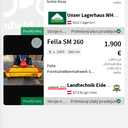
krmív Kosa
netto
Unser Lagerhaus WHG, Kärnten, Klagenfurt
9020 Klagenfurt
Stroje na
Prémiový plus prodejce
Použitý stroj
zber
Fella SM 260
1.900
objemových
krmív /
€
R. v. 2005
260 cm
Fella
s DPH od
obchodníka
Fella
1.681,42 €
Frontscheibenmähwerk SM
netto
260 - Baujahr 2005 -
Arbeitsbreite 260 cm -
Landtechnik Eidenhammer GmbH
Dreiecksaufnahme -
5274 Burgkirchen
Zapfwelleneingangsgetriebe
Defekt Lagerschaden
Stroje na
Prémiový zlatý prodejce
Použitý stroj
Prompt Verfüg
zber
objemových
krmív /
Fella