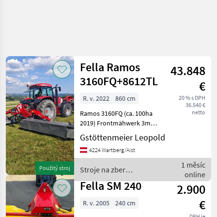
Fella Ramos
43.848
3160FQ+8612TL
€
R. v. 2022
860 cm
20 % s DPH
36.540 €
netto
Ramos 3160FQ (ca. 100ha
2019) Frontmähwerk 3m
mit FQ Bock für perfekte
Gstöttenmeier Leopold
Bodenanpassung. Ramos
4224 Wartberg/Aist
8612 TL Heckmähwerk
(0ha) Kardánovyý hriadeľ:
1 měsíc
Použitý stroj
Stroje na zber
Kotúče, Osvetlenie, výkyvn
online
objemových krmív / Fella
Fella SM 240
2.900
€
R. v. 2005
240 cm
DPH je