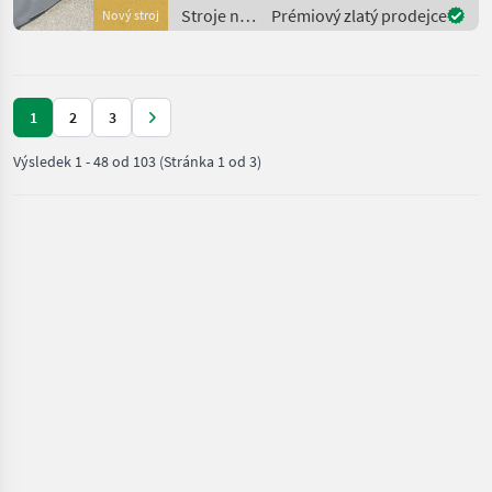
Standardgelenkwelle *
Stroje na
Prémiový zlatý prodejce
Nový stroj
Arbeitsbreite 310cm *
zber
Transport
objemových
krmív /
Fella
1
2
3
Výsledek
1
-
48
od
103
(Stránka 1 od 3)