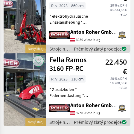
R. v. 2023
860 cm
20 % s DPH
43.833,33 €
netto
* elektrohydraulische
Einzelaushebung *
Zusatzkufen (nicht
Anton Roher GmbH (ACA Center Roher)
montiert) * Gelenkwelle *
Beleuchtung *
3250 Wieselburg
Breitverteileinrichtung *
Stroje na
Prémiový zlatý prodejce
Nový stroj
Kegelhüte *
zber
Fella Ramos
hydropneumatische Mähw
22.450
objemových
krmív /
3160 FP-RC
€
Fella
R. v. 2023
310 cm
20 % s DPH
18.708,33 €
netto
* Zusatzkufen *
Federnentlastung *
Gelenkwelle * Kegelhüte *
Anton Roher GmbH (ACA Center Roher)
Rollenaufbereiter *
Teleskopoberlenker
3250 Wieselburg
Kardánovyý hriadeľ:
Stroje na
Prémiový zlatý prodejce
Nový stroj
Kotúče, Frontálna kosa,
zber
Miagač, prestierani