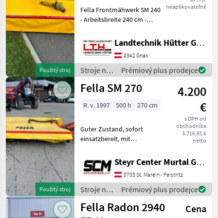
neaplikovateľné
Fella Frontmähwerk SM 240
- Arbeitsbreite 240 cm -
Mähscheiben 4 Stück -
Klingeanzahl 8 stück - Sehr
Landtechnik Hütter GmbH & Co KG
Leicht für Frontanbau -
8342 Gnas
Antrieb 1000 U / min
Stroje na
Prémiový plus prodejce
Použitý stroj
zber
Fella SM 270
4.200
objemových
krmív /
€
R. v. 1997
500 h
270 cm
Fella
s DPH od
obchodníka
Guter Zustand, sofort
3.716,81 €
einsatzbereit, mit
netto
Gelenkwelle Mačeta, Pohon
skúšobným stavom:
Steyr Center Murtal GmbH
hidraulicky náklon dozadu,
8733 St. Marein - Feistritz
Kardánovyý hriadeľ:
Kotúče, Nastaviť výšku
Stroje na
Prémiový plus prodejce
Použitý stroj
rezu, : Mačet
zber
Fella Radon 2940
Cena
objemových