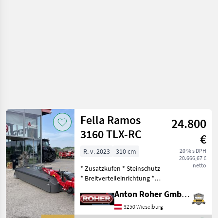
objemových
krmív /
Fella
Fella Ramos
24.800
3160 TLX-RC
€
R. v. 2023
310 cm
20 % s DPH
20.666,67 €
netto
* Zusatzkufen * Steinschutz
* Breitverteileinrichtung *
Gelenkwelle * Kegelhüte *
Anton Roher GmbH (ACA Center Roher)
Rollenaufbereiter *
hydraulische Entlastung *
3250 Wieselburg
Anfahrsicherung Safety