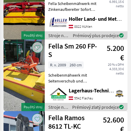
6.991,15 €
Fella Scheibenmähwerk mit
netto
Zinkenaufbereiter Sofort
Einsatzbereit Kardánovyý
Holler Land- und Metalltechnik GmbH.
hriadeľ: Kotúče, Frontálna
kosa, Miagač, prestieranie
8822 Mühlen
široké, : Frontálna kosa
Stroje na
Prémiový plus prodejce
Použitý stroj
Stroje na zb
zber
Fella Sm 260 FP-
5.200
objemových
krmív /
S
€
Fella
R. v. 2009
260 cm
20 % s DPH
4.333,33 €
netto
Scheibenmähwerk mit
Seitenverschub und
Federn; Wir bitten
Lagerhaus-Technik Flachau
telefonisch oder per Mail
Ihren Besuch
5542 Flachau
bekanntzugeben, um
Stroje na
Prémiový zlatý prodejce
Použitý stroj
ausreichend Zeit für die
zber
Fella Ramos
Beratung und even
52.600
objemových
krmív /
8612 TL-KC
€
Fella