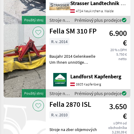
Strasser Landtechnik GmbH
optimalen Gutfluss -
federbelastete
4724 Neukirchen a. Walde
Anfahrsicherung - Große
Stroje na
Prémiový plus prodejce
Použitý stroj
Aushubhöhe am
zber
Fella SM 310 FP
Vorgewende - Fella
6.900
objemových
krmív /
€
R. v. 2014
Fella
20 % s DPH
5.750 €
Baujahr 2014 Gelenkwelle
netto
Um Ihnen unnötige
Wartezeiten oder
Wegstrecken zu ersparen,
Landforst Kapfenberg
bitten wir Sie um vorherige
8605 Kapfenberg
Kontaktaufnahme, falls Sie
eine unserer Maschinen
Stroje na
Prémiový plus prodejce
Použitý stroj
zber
Fella 2870 ISL
3.650
objemových
krmív /
€
R. v. 2010
Fella
s DPH od
obchodníka
Stroje na zber objemových
3.230,09 €