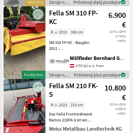
Stroje na
Prémiový zlatý prodejce
Nový stroj
Swing K
zber
Fella SM 310 FP-
6.900
objemových
krmív /
KC
€
Fella
R. v. 2010
300 cm
20 % s DPH
5.750 €
netto
SM 310 FP-KC - Baujahr:
2011 -
Frontscheibenmähwerk mit
Wölfleder Bernhard GmbH
Pendelbock - Arbeitsbreite:
3 m - Transportbreite: 3 m -
4755 Zell a. d. Pram
Schwadbreite: 2.2 m -
Stroje na
Prémiový plus prodejce
Použitý stroj
Leistungsbedarf: 66 kW - An
zber
Fella SM 210 FK-
10.800
objemových
krmív /
S
€
Fella
R. v. 2023
210 cm
20 % s DPH
9.000 €
netto
Das Fella Frontmähwerk
Ramos 210FK-S ist ein
Frontanbau-Kompaktbock
Weiss Metallbau Landtechnik KG
mit einer Arbeitsbreite von