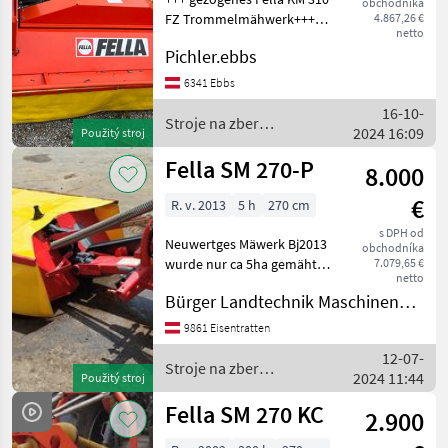
obchodníka
FZ Trommelmähwerk+++
4.867,26 €
netto
Kardánovyý hriadeľ: Mláťací
Pichler.ebbs
bubon, Frontálna kosa,
Nastaviť výšku rezu, :
6341 Ebbs
Frontálna kosa Stroje na
16-10-
zber objemových krmí
Stroje na zber
2024 16:09
Použitý stroj
objemových krmív / Fella
Fella SM 270-P
8.000
€
R. v. 2013
5 h
270 cm
s DPH od
Neuwertges Mäwerk Bj2013
obchodníka
wurde nur ca 5ha gemäht
7.079,65 €
netto
Kardánovyý hriadeľ:
Bürger Landtechnik Maschinenbau
Kotúče, Mačeta, : Mačeta
Stroje na zber objemových
9861 Eisentratten
krmív Kosa
12-07-
Stroje na zber
2024 11:44
Použitý stroj
objemových krmív / Fella
Fella SM 270 KC
2.900