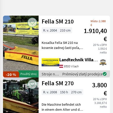
Zpřesnit
hledání
Fella SM 210
Místo: 2.388
Kategorie
Země
Filtry
4
€
1.910,40
R. v. 2004
210 cm
Zobrazit
€
AKTUÁLNÍ
Obnovit
103
Kosačka Fella SM 210 na
CESTA
20 % s DPH
výsledků
kosenie zadnej časti poľa, s
1.592 €
poľnohospodárska
hydraulickým sklápaním,
netto
technika
ochranou proti nárazu, 4
Landtechnik Villach GmbH
Stroje Na Zber
kosiace disky, každý s 2
Objemovych
9500 Villach
nožmi, pripravená na
Krmiv
použitie tak, ako
Stroje na
Prémiový zlatý prodejce
-20 %
Použitý stroj
Kosa
zber
Fella SM 270
3.800
Fella
objemových
krmív /
€
R. v. 2008
150 h
270 cm
VYBRAT
Fella
KATEGORII
20 % s DPH
3.166,67 €
Die Maschine befindet sich
netto
Fella
in einem dem Alter und der