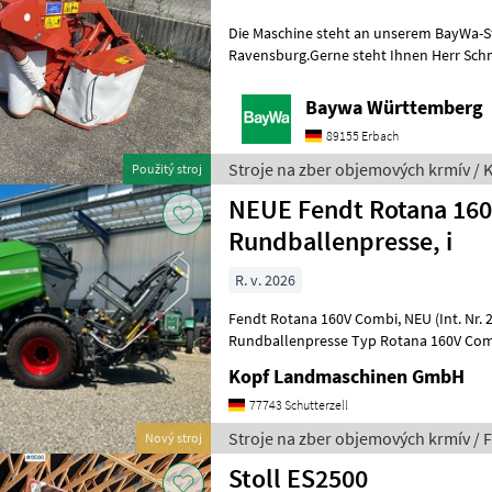
Die Maschine steht an unserem BayWa-S
Ravensburg.Gerne steht Ihnen Herr Schm
für Ihre Anfrage zur Verfügung!Kuhn GM
Baywa Württemberg
89155 Erbach
Stroje na zber objemových krmív / 
Použitý stroj
NEUE Fendt Rotana 16
Rundballenpresse, i
R. v. 2026
Fendt Rotana 160V Combi, NEU (Int. Nr. 20391) NEUE Fendt
Rundballenpresse Typ Rotana 160V Com
Netz- und Folienbindung, integrierte Wi
Kopf Landmaschinen GmbH
77743 Schutterzell
Stroje na zber objemových krmív / 
Nový stroj
Stoll ES2500