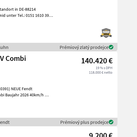
tandort in DE-88214
id unter Tel.: 0151 1610 3978
D
Kuhn
Prémiový zlatý prodejce
0V Combi
140.420 €
19 % s DPH
118.000 € netto
bi Baujahr 2026 40km/h
ckelein
Fendt
Prémiový plus prodejce
9.200 €