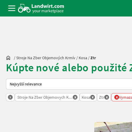
/
Stroje Na Zber Objemových Krmív
/
Kosa
/
Ztr
Kúpte nové alebo použité
Takto se řadí nabídky na Landwirt.com
x
x
x
x
x
Stroje Na Zber Objemovych Krmiv
Kosa
Ztr
Vymazat