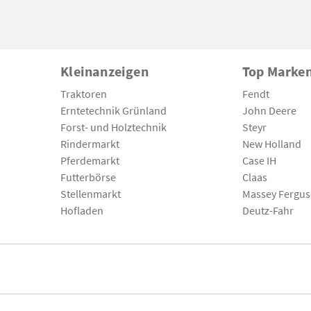
Kleinanzeigen
Top Marke
Traktoren
Fendt
Erntetechnik Grünland
John Deere
Forst- und Holztechnik
Steyr
Rindermarkt
New Holland
Pferdemarkt
Case IH
Futterbörse
Claas
Stellenmarkt
Massey Fergu
Hofladen
Deutz-Fahr