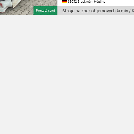
83052 Bruckmühl Högling
Stroje na zber objemových krmív / 
Použitý stroj