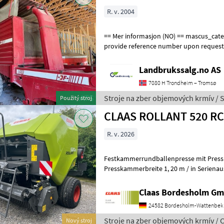
R. v. 2004
== Mer informasjon (NO) == mascus_category: otherharvesters Please
provide reference number upon request
en.landbrukssalg.no/9506 for more imag
Landbrukssalg.no AS
7080 H Trondheim – Tromsø
Stroje na zber objemových krmív / S
Použitý stroj
CLAAS ROLLANT 520 RC
R. v. 2026
Festkammerrundballenpresse mit Pres
Presskammerbreite 1, 20 m / in Serienausrüstu
Claas Bordesholm G
24582 Bordesholm-Wattenbek
Stroje na zber objemových krmív / 
Nový stroj