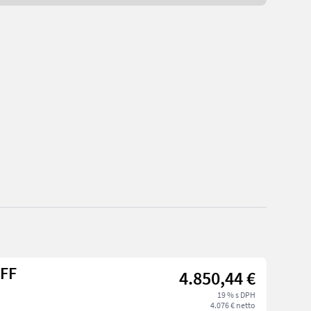
-FF
4.850,44 €
19 % s DPH
4.076 € netto