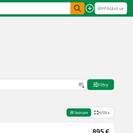
Přihlásit se
Filtry
Seznam
Mřížka
895 €