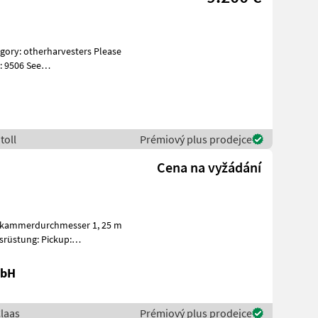
: 9506 See
es Specif
toll
Prémiový plus prodejce
Cena na vyžádání
skammerdurchmesser 1, 25 m
ng: Pickup:
Aufnahmebreite 2, 10 m / 4 Zinkenreihen, kurvenb
mbH
Claas
Prémiový plus prodejce