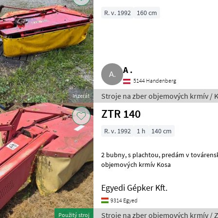
R. v. 1992
160 cm
A .
5144 Handenberg
Stroje na zber objemových krmív / 
Inzerát
ZTR 140
R. v. 1992
1 h
140 cm
2 bubny, s plachtou, predám v továrenskom stave Stroje na zber
objemových krmív Kosa
Egyedi Gépker Kft.
9314 Egyed
Stroje na zber objemových krmív / 
Použitý stroj