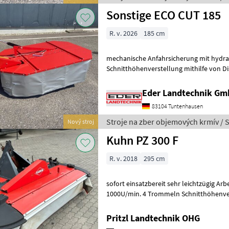
Sonstige ECO CUT 185
R. v. 2026
185 cm
mechanische Anfahrsicherung mit hydr
Schnitthöhenverstellung mithilfe von Di
Schlüssel für Messerschnellwechsel A
Eder Landtechnik G
83104 Tuntenhausen
Stroje na zber objemových krmív / 
Nový stroj
Kuhn PZ 300 F
R. v. 2018
295 cm
sofort einsatzbereit sehr leichtzügig Arb
1000U/min. 4 Trommeln Schnitthöhenver
Entlastung Gelenkwelle Frontálna k
Pritzl Landtechnik OHG