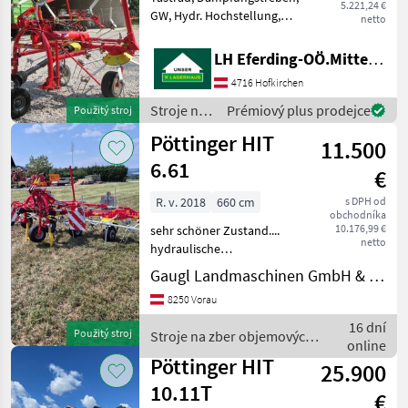
5.221,24 €
GW, Hydr. Hochstellung,
netto
mech.
Grenzstreueinrichtung TOP
LH Eferding-OÖ.Mitte, Landtechnik Hofkirchen
Zustand -- PRIVATVERKAUF
4716 Hofkirchen
Zavesený riadkový ovládač,
Poistenie proti stratenia
Stroje na
Prémiový plus prodejce
Použitý stroj
zubu ,
zber
Pöttinger HIT
11.500
objemových
krmív /
6.61
€
Pöttinger
R. v. 2018
660 cm
s DPH od
obchodníka
10.176,99 €
sehr schöner Zustand....
netto
hydraulische
Grenzstreueinrichtung
Gaugl Landmaschinen GmbH & Co KG
vorderes Tastrad
8250 Vorau
hydraulische
Dämpferstrebe
16 dní
Použitý stroj
Stroje na zber objemových
Beleuchtung Gelenkwelle
online
krmív / Pöttinger
Einsatzbereit.... nastavenie
Pöttinger HIT
25.900
vý
10.11T
€