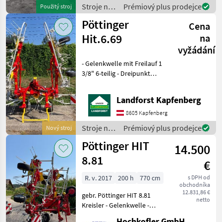
Warntafeln und
Stroje na
Prémiový plus prodejce
Použitý stroj
Beleuchtung nastavenie
zber
Pöttinger
Cena
objemových
krmív /
Hit.6.69
na
Pöttinger
vyžádání
- Gelenkwelle mit Freilauf 1
3/8" 6-teilig - Dreipunkt
Anbau Kat. 2 - DURASTAR
Zinke 10 mm - Antrieb 540
Landforst Kapfenberg
U/min - Warntafeln mit
Beleuchtung - hydraulische
8605 Kapfenberg
Vorgewende
Stroje na
Prémiový plus prodejce
Nový stroj
zber
Pöttinger HIT
14.500
objemových
krmív /
8.81
€
Pöttinger
R. v. 2017
200 h
770 cm
s DPH od
obchodníka
12.831,86 €
gebr. Pöttinger HIT 8.81
netto
Kreisler - Gelenkwelle -
Beleuchtung - Tastrad -
Hochkofler GmbH