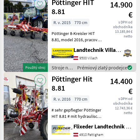
Pöttinger HIT
14.900
objemových
krmív /
8.81
€
Pöttinger
R. v. 2015
770 cm
s DPH od
obchodníka
13.185,84 €
Pöttinger 8-Kreisler HIT
netto
8.81, model 2016, pracovná
šírka 7, 7 m, otočný
Landtechnik Villach GmbH
podvozok, hydraulické
zariadenie na ohraničenie
9500 Villach
rozmetávania, balónové
Stroje na
Prémiový zlatý prodejce
Použitý stroj
pneumatiky, výstražné
zber
Pöttinger Hit
14.400
objemových
krmív /
8.81
€
Pöttinger
R. v. 2016
770 cm
s DPH od
obchodníka
12.743,36 €
# sehr gepflegter Pöttinger
netto
HIT 8.81 # mit hydraulischer
Grenzzett # mit Tastrad für
Flixeder Landtechnik GmbH
Multitast # mit
Dämpfungsstreben # mit
4910 Pattigham