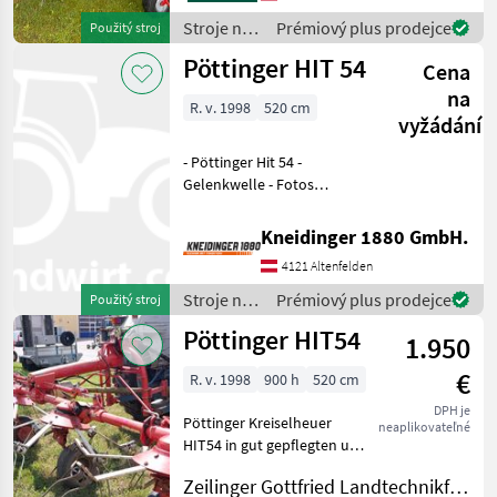
Stroje na
Prémiový plus prodejce
Použitý stroj
zber
Pöttinger HIT 54
Cena
objemových
krmív /
na
R. v. 1998
520 cm
Pöttinger
vyžádání
- Pöttinger Hit 54 -
Gelenkwelle - Fotos
folgen.... Zavesený riadkový
ovládač Stroje na zber
Kneidinger 1880 GmbH.
objemových krmív
4121 Altenfelden
Nariadkovač
Stroje na
Prémiový plus prodejce
Použitý stroj
zber
Pöttinger HIT54
1.950
objemových
krmív /
€
R. v. 1998
900 h
520 cm
Pöttinger
DPH je
Pöttinger Kreiselheuer
neaplikovateľné
HIT54 in gut gepflegten und
gebrauchten Zustand
Zeilinger Gottfried Landtechnikfachbetrieb
520cm Arbeitsbreite, mit 4