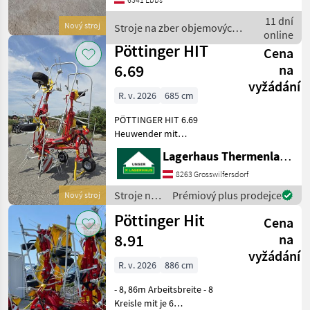
Hydraulische
Grenzstreueinrichtung +
11 dní
Nový stroj
Stroje na zber objemových
Beleuchtung Zavesený ri
online
krmív / Pöttinger
Pöttinger HIT
Cena
6.69
na
vyžádání
R. v. 2026
685 cm
PÖTTINGER HIT 6.69
Heuwender mit
hydraulischer
Lagerhaus Thermenland
Grenzstreueinrichtung Das
Lagerhaus Thermenland
8263 Grosswilfersdorf
bietet einen PÖTTINGER
Stroje na
Prémiový plus prodejce
Nový stroj
HIT 6.69 Heuwender zum
zber
Pöttinger Hit
Verkauf an. Aussta
Cena
objemových
krmív /
8.91
na
Pöttinger
vyžádání
R. v. 2026
886 cm
- 8, 86m Arbeitsbreite - 8
Kreisle mit je 6