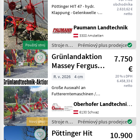
obchodníka
Pöttinger HIT 47 - hydr.
2.610,62 €
Klappung - Gelenkwelle -
netto
leichter Alpinzetter Sehr
guter Zustand - sofort
Paumann Landtechnik
verfügbar! Paumann
3300 Amstetten
Landtechnik Ybbsitz
nastavenie výšky
Stroje na
Prémiový plus prodejce
Použitý stroj
zber
Grünlandaktion
7.750
objemových
krmív /
Massey Ferguson
€
Pöttinger
& Pöttinger
R. v. 2026
4 cm
20 % s DPH
6.458,33 €
netto
Große Auswahl an
Futtererntemaschinen /
Grünlandtechnik von
Oberhofer Landtechnik GmbH
Pöttinger und Massey
Ferguson - Kreiselheuer /
6130 Schwaz
Wender / Zettkreisler --
Stroje na
Prémiový plus prodejce
Nový stroj
Massey Ferguson TD 404
zber
Pöttinger Hit
DN --
10.900
objemových