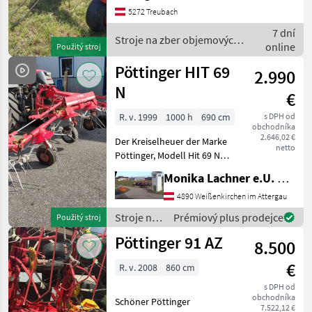
Kreisel, Tastrad und
5272 Treubach
Gelenkwelle Stroje na zber
7 dní
objemových krmív Na
Stroje na zber objemových
online
Použitý stroj
krmív / Pöttinger
Pöttinger HIT 69
2.990
N
€
R. v. 1999
1000 h
690 cm
s DPH od
obchodníka
2.646,02 €
Der Kreiselheuer der Marke
netto
Pöttinger, Modell Hit 69 N,
ist ein zuverlässiges
Monika Lachner e.U. Maschinenhandel
landwirtschaftliches Gerät,
das im Jahr 1999 gebaut
4890 Weißenkirchen im Attergau
wurde. Mit einer
Stroje na
Prémiový plus prodejce
Použitý stroj
beeindruckenden Arb
zber
Pöttinger 91 AZ
8.500
objemových
krmív /
€
R. v. 2008
860 cm
Pöttinger
s DPH od
obchodníka
Schöner Pöttinger
7.522,12 €