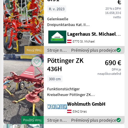
€
Pöttinger
R. v. 2023
20 % s DPH
16.658,33 €
netto
Gelenkwelle
Dreipunktanbau Kat. II
Durastar Zinken 10 mm
Lagerhaus St. Michael ob Leoben eGen
hydraulische
Vorgewendesteuerung
8770 St. Michael
Hydrolift Warntafel mit
Stroje na
Prémiový plus prodejce
Nový stroj
Beleuchtung hydraulisch
zber
Pöttinger ZK
verstellbare Grenzstreueinr
690 €
objemových
krmív /
436H
DPH je
Pöttinger
neaplikovateľné
300 cm
Funktionstüchtiger
Kreiselheuer Pöttinger ZK
436H mit Gelenkwelle,
Wohlmuth GmbH
mechanische
Rückschwenkung;
8342 Gnas
nastavenie výšky:
Stroje na
Prémiový plus prodejce
Použitý stroj
mechanické nastavenie
zber