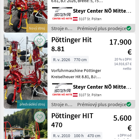
6.61, BJ: 2026, Breite: 5, 75
m, Tastrad,
Steyr Center NÖ Mitte Landmaschinentechnik GmbH
Vorgewendesteuerung
Liftmatic,
3107 St. Pölten
Dämpfungsstreben,
Stroje na
Prémiový plus prodejce
Nový stroj
hydraulische Klappung,
zber
Pöttinger Hit
Durastar-Zinken 10 mm, Wa
17.900
objemových
krmív /
8.81
€
Pöttinger
R. v. 2026
770 cm
20 % s DPH
14.916,67 €
netto
Vorführmaschine Pöttinger
Kreiselheuer Hit 8.81, BJ:
2026, Breite: 7, 70 m,
Steyr Center NÖ Mitte Landmaschinentechnik GmbH
Tastrad,
Vorgewendesteuerung
3107 St. Pölten
Hydrolift,
Stroje na
Prémiový plus prodejce
předváděcí stroj
Dämpfungsstreben,
zber
Pöttinger HIT
hydraulische Klappung,
5.600
objemových
Durastar-
krmív /
470
€
Pöttinger
R. v. 2010
100 h
470 cm
s DPH od