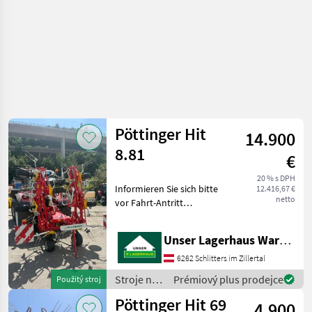
Pöttinger Hit
14.900
8.81
€
20 % s DPH
Informieren Sie sich bitte
12.416,67 €
netto
vor Fahrt-Antritt
telefonisch, ob die von
Ihnen angefragte Maschine
Unser Lagerhaus Warenhandelsges.m.b.H.
aktuell bei uns am Lager
steht. Wir inserieren auch
6262 Schlitters im Zillertal
Maschinen, die sic
Stroje na
Prémiový plus prodejce
Použitý stroj
zber
Pöttinger Hit 69
4.900
objemových