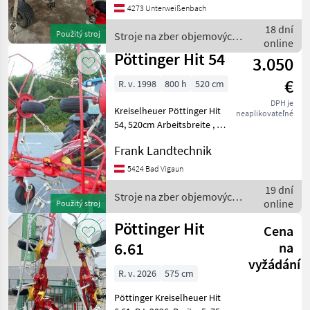
4273 Unterweißenbach
Dämpfungsstreben,
Gelenkwelle,
18 dní
Použitý stroj
Stroje na zber objemových
Oberlenkerbock umgebaut
online
krmív / Pöttinger
auf Langloch Der Kreis
Pöttinger Hit 54
3.050
€
R. v. 1998
800 h
520 cm
DPH je
Kreiselheuer Pöttinger Hit
neaplikovateľné
54, 520cm Arbeitsbreite , 4
Kreisel, Radverstellung ,
Frank Landtechnik
Tastrad, Gelenkwelle, ....
nastavenie výšky:
5424 Bad Vigaun
hydraulické nastavenie
19 dní
výšky, Zavesený ri
Stroje na zber objemových
online
Použitý stroj
krmív / Pöttinger
Pöttinger Hit
Cena
6.61
na
vyžádání
R. v. 2026
575 cm
Pöttinger Kreiselheuer Hit