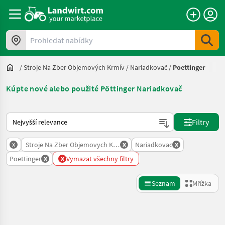
Prohledat nabídky
/
Stroje Na Zber Objemových Krmív
/
Nariadkovač
/
Poettinger
Kúpte nové alebo použité Pöttinger Nariadkovač
Takto se řadí nabídky na Landwirt.com
Filtry
x
x
x
Stroje Na Zber Objemovych Krmiv
Nariadkovac
x
x
Poettinger
Vymazat všechny filtry
Seznam
Mřížka