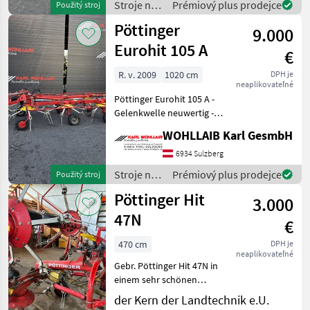
Stroje na
Prémiový plus prodejce
Použitý stroj
zber
Pöttinger
9.000
objemových
krmív /
Eurohit 105 A
€
Pöttinger
R. v. 2009
1020 cm
DPH je
neaplikovateľné
Pöttinger Eurohit 105 A -
Gelenkwelle neuwertig -
Baujahr 2009 - Arbeitsbreite
WOHLLAIB Karl GesmbH
10, 2m Závesný
nariadkovač, Ochranná
6934 Sulzberg
obruč Stroje na zber
Stroje na
Prémiový plus prodejce
Použitý stroj
objemových krmív
zber
Pöttinger Hit
Nariadko
3.000
objemových
krmív /
47N
€
Pöttinger
470 cm
DPH je
neaplikovateľné
Gebr. Pöttinger Hit 47N in
einem sehr schönen
Zustand, mit Tastrad,
der Kern der Landtechnik e.U.
Schwenkbock mit