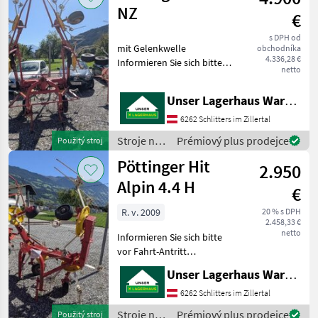
krmív /
NZ
€
Pöttinger
s DPH od
mit Gelenkwelle
obchodníka
4.336,28 €
Informieren Sie sich bitte
netto
vor Fahrt-Antritt
telefonisch, ob die von
Unser Lagerhaus Warenhandelsges.m.b.H.
Ihnen angefragte
Gebrauchtmaschine aktuell
6262 Schlitters im Zillertal
bei uns am am Lager steht.
Stroje na
Prémiový plus prodejce
Použitý stroj
Wir ins
zber
Pöttinger Hit
2.950
objemových
krmív /
Alpin 4.4 H
€
Pöttinger
R. v. 2009
20 % s DPH
2.458,33 €
netto
Informieren Sie sich bitte
vor Fahrt-Antritt
telefonisch, ob die von
Unser Lagerhaus Warenhandelsges.m.b.H.
Ihnen angefragte
Gebrauchtmaschine aktuell
6262 Schlitters im Zillertal
bei uns am am Lager steht.
Stroje na
Prémiový plus prodejce
Použitý stroj