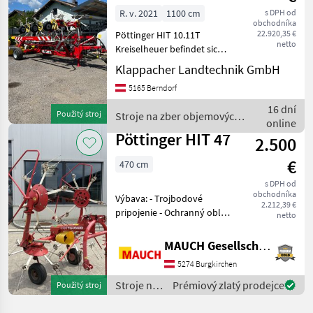
R. v. 2021
1100 cm
s DPH od
obchodníka
22.920,35 €
Pöttinger HIT 10.11T
netto
Kreiselheuer befindet sich
in einem sehr sauberen
Klappacher Landtechnik GmbH
Zustand und ist sofort
5165 Berndorf
einsatzbereit. Ersteinsatz
2023!!! + Gelenkwelle +
16 dní
Použitý stroj
Stroje na zber objemových
hydraulischer
online
krmív / Pöttinger
Pöttinger HIT 47
2.500
€
470 cm
s DPH od
obchodníka
Výbava: - Trojbodové
2.212,39 €
pripojenie - Ochranný oblúk
netto
- Mechanické sklápanie - 6
ramien s hrotmi na každý
MAUCH Gesellschaft m.b.H. & Co.KG
rotor - Zariadenie na
5274 Burgkirchen
vyrovnávanie - Oporná
noha Stroj je skla
Stroje na
Prémiový zlatý prodejce
Použitý stroj
zber