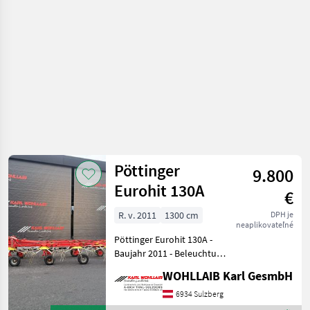
objemových
krmív /
Pöttinger
Pöttinger
9.800
Eurohit 130A
€
R. v. 2011
1300 cm
DPH je
neaplikovateľné
Pöttinger Eurohit 130A -
Baujahr 2011 - Beleuchtung
- 10 Kreisel - Arbeitsbreite
WOHLLAIB Karl GesmbH
13m - Gelenkwelle Závesný
nariadkovač, Osvetlenie,
6934 Sulzberg
Ochranná obruč Stroje n