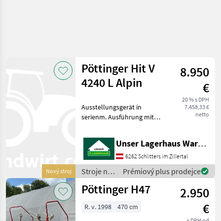
Pöttinger Hit V
8.950
4240 L Alpin
€
20 % s DPH
Ausstellungsgerät in
7.458,33 €
netto
serienm. Ausführung mit
Mengenteiler Stroje na zber
objemových krmív
Unser Lagerhaus Warenhandelsges.m.b.H.
Nariadkovač
6262 Schlitters im Zillertal
Stroje na
Prémiový plus prodejce
Nový stroj
zber
Pöttinger H47
2.950
objemových
krmív /
€
R. v. 1998
470 cm
Pöttinger
s DPH od