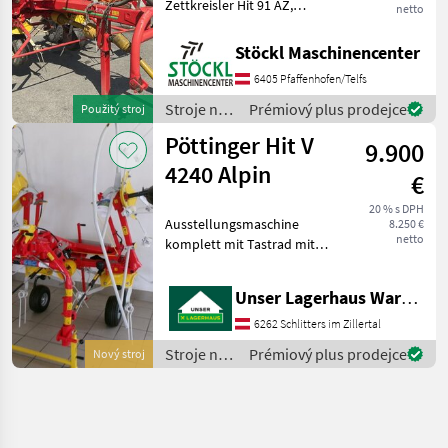
Zettkreisler Hit 91 AZ,
netto
Arbeitsbreite 8.6 m, mit
Gelenkwelle.Fahrwerk.
Stöckl Maschinencenter
elektro-hydraulische
6405 Pfaffenhofen/Telfs
Bedienung !! - hydraulische
Grenzstreueinrichtung (Sc
Stroje na
Prémiový plus prodejce
Použitý stroj
zber
Pöttinger Hit V
9.900
objemových
krmív /
4240 Alpin
€
Pöttinger
20 % s DPH
Ausstellungsmaschine
8.250 €
netto
komplett mit Tastrad mit
Heckanbausatz
Mengenteiler Stroje na zber
Unser Lagerhaus Warenhandelsges.m.b.H.
objemových krmív
Nariadkovač
6262 Schlitters im Zillertal
Stroje na
Prémiový plus prodejce
Nový stroj
zber
objemových
krmív /
Pöttinger