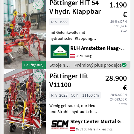
Pöttinger HIT 54
výšky, Zavesený riadkový
1.190
objemových
ovláda
krmív /
V hydr. Klappbar
€
Pöttinger
R. v. 1999
20 % s DPH
991,67 €
netto
mit Gelenkwelle mit
hydraulischer Klappung
teilweise müssen Zinken
RLH Amstetten Haag-St. Valentin
erneuert werden mit
Schwenkbock Baujahr nicht
3350 Haag
bekannt Preis inkl. 13%
Stroje na
Prémiový plus prodejce
Použitý stroj
Stroje na zber objemových
zber
Pöttinger Hit
28.900
objemových
krmív /
V11100
€
Pöttinger
R. v. 2023
50 h
11100 cm
20 % s DPH
24.083,33 €
netto
Wenig gebraucht, nur Heu
und Stroh! - hydraulische
Dämpferstreben -
Steyr Center Murtal GmbH
hydraulische
Grenzstreueinrichtung -
8733 St. Marein - Feistritz