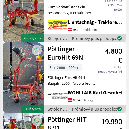
obchodníka
4.955,75 €
Zum Verkauf steht ein
netto
besonders gut erhaltener
Pöttinger Kreiselheuer des
Lientschnig - Traktoren und Landmaschinentechnik
Modells HIT 470, Baujahr
2010, mit einer
9601 Arnoldstein
Arbeitsbreite von 470 cm.
Stroje na
Prémiový plus prodejce
Použitý stroj
Der Kreiselheuer ver
zber
Pöttinger
4.800
objemových
krmív /
EuroHit 69N
€
Pöttinger
R. v. 2000
690 cm
DPH je
neaplikovateľné
Pöttinger EuroHit 69N -
Baujahr 2000 - Arbeitsbreite
690cm - Gelenkwelle - 6
WOHLLAIB Karl GesmbH
Kreisel mit je. 6
Zinkenarmen - Tastrad
6934 Sulzberg
nastavenie výšky:
Stroje na
Prémiový plus prodejce
Použitý stroj
hydraulické nastav
zber
Pöttinger HIT
19.990
objemových
krmív /
8.91