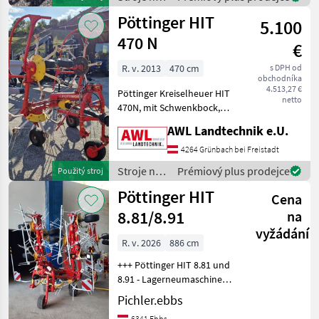
Wir inserieren auch Masch
zber
Pöttinger HIT
5.100
objemových
krmív /
470 N
€
Pöttinger
R. v. 2013
470 cm
s DPH od
obchodníka
4.513,27 €
Pöttinger Kreiselheuer HIT
netto
470N, mit Schwenkbock,
mit Dämpfungsstreben,
AWL Landtechnik e.U.
Tastrad mit
Kettenoberlenker,
4264 Grünbach bei Freistadt
Gelenkwelle, hydraulische
Stroje na
Prémiový plus prodejce
Použitý stroj
Klappung, 6 Arme je Kreisel,
zber
Pöttinger HIT
kleiner
Cena
objemových
krmív /
8.81/8.91
na
Pöttinger
vyžádání
R. v. 2026
886 cm
+++ Pöttinger HIT 8.81 und
8.91 - Lagerneumaschinen! -
sofort verfügbar +++ +
Pichler.ebbs
Hydroflift + Tastrad +
6341 Ebbs