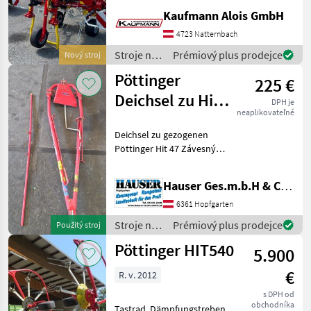
Zinkenarmen - 540 U/min
Kaufmann Alois GmbH
Antrieb - Gelenkwelle -
Beleuchtung und
4723 Natternbach
Warntafeln - Tastrad - hydr.
Stroje na
Prémiový plus prodejce
Nový stroj
Grenzstreueinrichtung
zber
Pöttinger
225 €
objemových
krmív /
Deichsel zu Hit
DPH je
Pöttinger
neaplikovateľné
47
Deichsel zu gezogenen
Pöttinger Hit 47 Závesný
nariadkovač Stroje na zber
objemových krmív
Hauser Ges.m.b.H & Co.KG
Nariadkovač
6361 Hopfgarten
Stroje na
Prémiový plus prodejce
Použitý stroj
zber
Pöttinger HIT540
5.900
objemových
krmív /
€
R. v. 2012
Pöttinger
s DPH od
obchodníka
Tastrad, Dämpfungstreben,