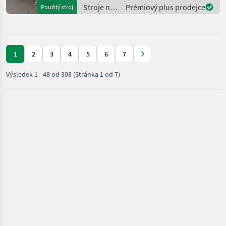
vorderes Tastrad -
Stroje na
Prémiový plus prodejce
Použitý stroj
elektrische Klappung -
zber
Beleuchtung
objemových
krmív /
Pöttinger
1
2
3
4
5
6
7
Výsledek
1
-
48
od
308
(Stránka 1 od 7)