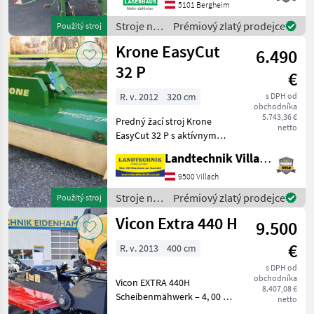
bekanntzugeben, um
5101 Bergheim
ausreichend Zeit für die
Stroje na
Prémiový zlatý prodejce
Použitý stroj
Beratung und eventuell ein
zber
Krone EasyCut
6.490
objemových
krmív /
32 P
€
Krone
R. v. 2012
320 cm
s DPH od
obchodníka
5.743,36 €
Predný žací stroj Krone
netto
EasyCut 32 P s aktívnym
tvarovaním riadkov, kyvný
Landtechnik Villach GmbH
držiak pre trojuholníkový
záves Weiste,
9500 Villach
rýchloupínanie nožov, s
Stroje na
Prémiový zlatý prodejce
Použitý stroj
poistkou proti preťaženiu S
zber
Vicon Extra 440 H
9.500
objemových
krmív /
€
R. v. 2013
400 cm
Krone
s DPH od
obchodníka
Vicon EXTRA 440H
8.407,08 €
Scheibenmähwerk – 4, 00 m
netto
Arbeitsbreite Ausstattung: -