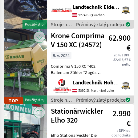
Arbeitsbreite: 4, 00 m -3
Landtechnik Eidenhammer GmbH
Klingen pro Mähscheibe -
5274 Burgkirchen
Dreipunktanbau Kat. II -
Hydropneuma
Stroje na
Prémiový zlatý prodejce
Použitý stroj
zber
Krone Comprima
62.900
objemových
krmív /
V 150 XC (24572)
€
Vicon
R. v. 2024
20 % s DPH
52.416,67 €
netto
Comprima V 150 XC *402
Ballen am Zähler *Zugöse
Obenanhängung
Landtechnik Hohenwarter GmbH
*Schneidwerk mit 17 Messer
*Gelenkwelle *Hydraul.
5092 St. Martin bei Lofer
Bodenabsenkung *E-Achse
Stroje na
Prémiový zlatý prodejce
TOP
Použitý stroj
mit 2-Leiter Druckl.-Brems
zber
Stationärwickler
2.990
objemových
krmív /
Elho 320
€
Krone
s DPH od
Elho Stationärwickler Die
obchodníka