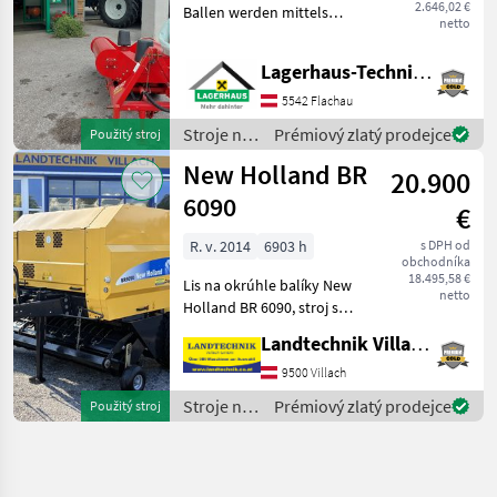
2.646,02 €
Ballen werden mittels
netto
Frontlader/Hoflader auf
den Wickler gelegt und
Lagerhaus-Technik Flachau
anschließend gewickelt. *
1xDW Steuergerät
5542 Flachau
erforderlich * elektro
Stroje na
Prémiový zlatý prodejce
Použitý stroj
zber
New Holland BR
20.900
objemových
krmív /
6090
€
Elho
R. v. 2014
6903 h
s DPH od
obchodníka
18.495,58 €
Lis na okrúhle balíky New
netto
Holland BR 6090, stroj s
pevnou komorou na balíky
Landtechnik Villach GmbH
s priemerom 1, 25 m, rezací
rotor s 15 nožmi,
9500 Villach
komfortné ovládanie Bale
Stroje na
Prémiový zlatý prodejce
Použitý stroj
Command Plus, viaz
zber
objemových
krmív /
New