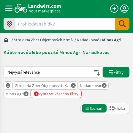
Prohledat nabídky
/
Stroje Na Zber Objemových Krmív
/
Nariadkovač
/
Minos Agri
Kúpte nové alebo použité Minos Agri Nariadkovač
Takto se řadí nabídky na Landwirt.com
Filtry
x
x
x
Stroje Na Zber Objemovych Krmiv
Nariadkovac
x
x
Minos Agri
Vymazat všechny filtry
Seznam
Mřížka