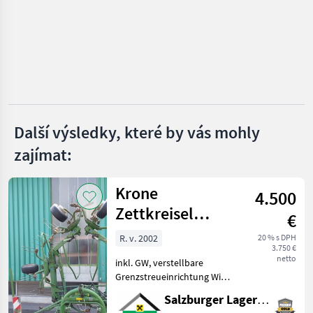
Pöttinger
Krone
Claas
Kuhn
Další výsledky, které by vás mohly
zajímat:
Fella
Zobrazit
Krone
všech
4.500
36
Zettkreisel
€
6.70/6
MARKETPLACE
R. v. 2002
20 % s DPH
3.750 €
Nabídky
netto
inkl. GW, verstellbare
Marketplace
Inzeráty
prodejců
Grenzstreueinrichtung Wir
bitten telefonisch oder per
Salzburger Lagerhaus-Technik
Mail Ihren Besuch