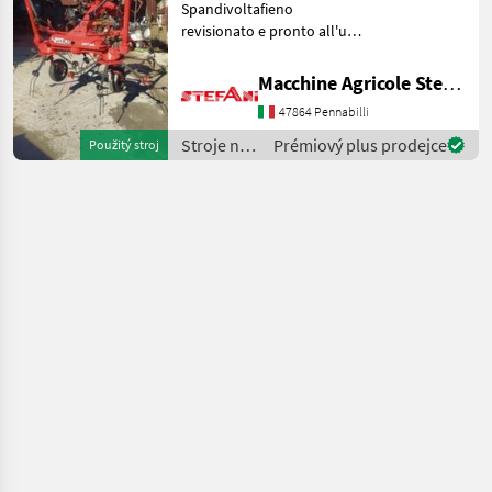
Spandivoltafieno
revisionato e pronto all'uso
Attacco a tre punti 4 giranti
con 2 ruote esterne
Macchine Agricole Stefani Luciano
ripiegabili idraulicamente
47864 Pennabilli
larghezza ingombro su
strada 250 cm
Stroje na
Prémiový plus prodejce
Použitý stroj
zber
objemových
krmív /
Morra