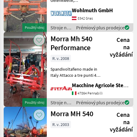
Gelenkwelle,
Hydr.Klappbar,
Pöttinger
Wohlmuth GmbH
Außenkreisel nach innen
drehbar nastavenie výšky:
8342 Gnas
Krone
hydraulické nastavenie
Stroje na
Prémiový plus prodejce
Použitý stroj
výšky, Závesný
zber
Claas
Morra Mh 540
nariadkovač, Ochranná ob
Cena
objemových
krmív /
Performance
na
Kuhn
Morra
vyžádání
R. v. 2008
Fella
Spandivoltafieno made in
Zobrazit
Italy Attacco a tre punti 4
všech
giranti con 2 ruote esterne
Macchine Agricole Stefani Luciano
36
ripiegabili idraulicamente
larghezza ingombro su
47864 Pennabilli
MARKETPLACE
strada 250 cm 6 bracci per
Stroje na
Prémiový plus prodejce
Použitý stroj
ro
Nabídky
zber
Marketplace
Inzeráty
Morra MH 540
Cena
prodejců
objemových
krmív /
na
R. v. 2003
Morra
vyžádání