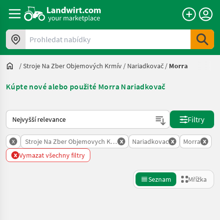
Prohledat nabídky
/
Stroje Na Zber Objemových Krmív
/
Nariadkovač
/
Morra
Kúpte nové alebo použité Morra Nariadkovač
Takto se řadí nabídky na Landwirt.com
Filtry
x
x
x
x
Stroje Na Zber Objemovych Krmiv
Nariadkovac
Morra
x
Vymazat všechny filtry
Seznam
Mřížka