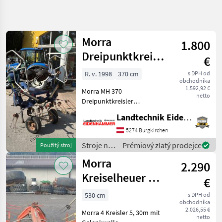
Zpřesnit
hledání
Morra
1.800
Kategorie
Země
Filtry
4
Dreipunktkreisler
€
MH 370
Zobrazit
R. v. 1998
370 cm
s DPH od
AKTUÁLNÍ
Obnovit
4
obchodníka
CESTA
1.592,92 €
výsledků
Morra MH 370
netto
poľnohospodárska
Dreipunktkreisler
technika
Einsatzbereit Prompt
Landtechnik Eidenhammer GmbH
Stroje Na Zber
Verfügbar Standort in 5621
Objemovych
St.Veit im Pongau Stroje na
5274 Burgkirchen
Krmiv
zber objemových krmív
Stroje na
Prémiový zlatý prodejce
Použitý stroj
Nariadkovac
Nariadkovač
zber
Morra
2.290
Morra
objemových
krmív /
Kreiselheuer MH
€
VYBRAT
Morra
530 4 Kreisler
KATEGORII
530 cm
s DPH od
obchodníka
2.026,55 €
Morra
Morra 4 Kreisler 5, 30m mit
netto