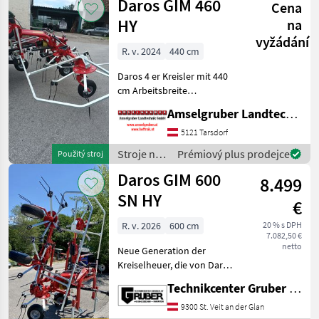
Daros GIM 460
Cena
objemových
krmív /
HY
na
Daros
vyžádání
R. v. 2024
440 cm
Daros 4 er Kreisler mit 440
cm Arbeitsbreite
Schwenkbock mit hydr
Amselgruber Landtechnik GmbH
.Stoßdämpfer und
Sektorräder Tastrad mit
5121 Tarsdorf
Kette für bessere
Stroje na
Prémiový plus prodejce
Použitý stroj
Bodenanpassung
zber
Daros GIM 600
Gelenkwelle mit Überla
8.499
objemových
krmív /
SN HY
€
Daros
R. v. 2026
600 cm
20 % s DPH
7.082,50 €
netto
Neue Generation der
Kreiselheuer, die von Daros
ITALY mit dem Ziel
Technikcenter Gruber GmbH
entwickelt wurden, einen
robusten Zettwender zu
9300 St. Veit an der Glan