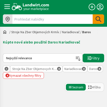
Prohledat nabídky
/
Stroje Na Zber Objemových Krmív
/
Nariadkovač
/
Daros
Kúpte nové alebo použité Daros Nariadkovač
Takto se řadí nabídky na Landwirt.com
Filtry
x
x
x
x
Stroje Na Zber Objemovych Krmiv
Nariadkovac
Daros
x
Vymazat všechny filtry
Seznam
Mřížka