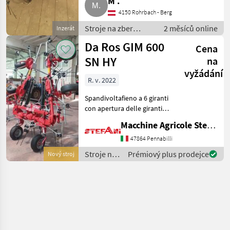
M .
4150 Rohrbach - Berg
Stroje na zber
2 měsíců online
Inzerát
objemových krmív /
Da Ros GIM 600
Cena
Nariadkovač
SN HY
na
vyžádání
R. v. 2022
Spandivoltafieno a 6 giranti
con apertura delle giranti
esterne idraulica Terzo
Macchine Agricole Stefani Luciano
punto idraulico con
ammortizzatore idraulico
47864 Pennabilli
Ruote ballon 6/650/6 6 aste
Stroje na
Prémiový plus prodejce
Nový stroj
per rotore a
zber
objemových
krmív /
Daros