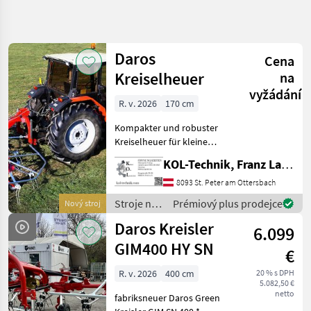
Zpřesnit
hledání
Daros
Cena
Kategorie
Země
Filtry
4
Kreiselheuer
na
vyžádání
Zobrazit
R. v. 2026
170 cm
AKTUÁLNÍ
Obnovit
12
CESTA
výsledků
Kompakter und robuster
poľnohospodárska
Kreiselheuer für kleine
technika
Flächen und den Einsatz im
KOL-Technik, Franz Lampl-Küssner
Stroje Na Zber
Berggebiet. Serienmäßig
Objemovych
mit Ballonrädern und
8093 St. Peter am Ottersbach
Krmiv
Gelenkwelle ausgestattet.
Stroje na
Prémiový plus prodejce
Nový stroj
Nariadkovac
Die 4-Kreisler-Model
zber
Daros Kreisler
6.099
Daros
objemových
krmív /
GIM400 HY SN
€
VYBRAT
Daros
KATEGORII
R. v. 2026
400 cm
20 % s DPH
5.082,50 €
netto
Daros
fabriksneuer Daros Green