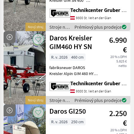
Kreisler GIM SN 400 *
speziell für Alpinen Einsatz
Pöttinger
Technikcenter Gruber GmbH
* 6 Zinkenarme pro
Schwadkreisel * extrem
9300 St. Veit an der Glan
Krone
leichte und trotzdem
Stroje na
Prémiový plus prodejce
Nový stroj
stabile Bauweise * spe
zber
Claas
Daros Kreisler
6.990
objemových
krmív /
GIM460 HY SN
Kuhn
€
Daros
R. v. 2026
460 cm
20 % s DPH
Fella
5.825 €
netto
fabriksneuer DAROS
Zobrazit
Kreisler Alpin GIM 460 HY
všech
SN * mit „Klauenkupplung“,
Technikcenter Gruber GmbH
36
* besonders für den
Bergeinsatz geeignet *
9300 St. Veit an der Glan
MODEL
extrem leichte und
Stroje na
Prémiový plus prodejce
Nový stroj
trotzdem stabile Bauweise
zber
Daros GI250
2.250
objemových
krmív /
GIM
€
R. v. 2026
250 cm
Daros
460
HY
20 % s DPH