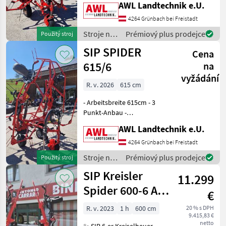
AWL Landtechnik e.U.
Schwenkbock - hydraulisch
Hochklappbar 1x EW -
4264 Grünbach bei Freistadt
Gelenkwelle mit
Stroje na
Prémiový plus prodejce
Použitý stroj
Überlastsicherung -
zber
SIP SPIDER
Warntafeln
Cena
objemových
krmív /
615/6
na
SIP
vyžádání
R. v. 2026
615 cm
- Arbeitsbreite 615cm - 3
Punkt-Anbau -
Dämpfungsstreben -
AWL Landtechnik e.U.
Schwenkbock - hydraulisch
Hochklappbar 1x EW -
4264 Grünbach bei Freistadt
hydraulische
Stroje na
Prémiový plus prodejce
Použitý stroj
Grenzstreueinrichtung 1x
zber
SIP Kreisler
EW - Gele
11.299
objemových
krmív /
Spider 600-6 ALP
€
SIP
inklusive Tastrad
R. v. 2023
1 h
600 cm
20 % s DPH
9.415,83 €
netto
✨ SIP 6-er Kreiselheuer -