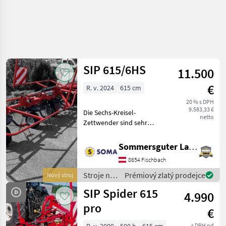
SIP 615/6HS
11.500
€
R. v. 2024
615 cm
20 % s DPH
9.583,33 €
Die Sechs-Kreisel-
netto
Zettwender sind sehr
nützlich zum Verteilen und
Wenden von Futter auf
Sommersguter Landmaschinen GmbH
größeren Flächen, durch
8654 Fischbach
die Verstellung der
Arbeitshöhe und des
Stroje na
Prémiový zlatý prodejce
Nový stroj
Streuwinkels
zber
SIP Spider 615
4.990
objemových
krmív /
pro
€
SIP
s DPH od