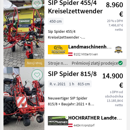
SIP Spider 455/4
8.960
objemových
krmív /
Kreiselzettwender
€
SIP
450 cm
20 % s DPH
7.466,67 €
netto
Sip Spider 455/4
Kreiselzettwender -
Arbeitsbreite 450cm -
Landmaschinenhandel Ouschan Anton
Dreipunktanbau Kat I & Kat
II - hydraulisch klappbar - 4
9102 Mittertrixen
Kreisel mit je 6
Stroje na
Prémiový zlatý prodejce
Nový stroj
Doppelzinken - Tastrad
zber
SIP Spider 815/8
14.900
objemových
krmív /
€
R. v. 2021
1 h
815 cm
SIP
s DPH od
obchodníka
Neuwertiger SIP Spider
13.185,84 €
815/8 + Baujahr: 2021 + 8
netto
Kreissler + Arbeitsbreite
815cm + Hydraulische
HOCHRATHER Landtechnik GmbH
Grenzstreueinrichtung +
4484 Kronstorf
inkl. Tastrad vorne + inkl.