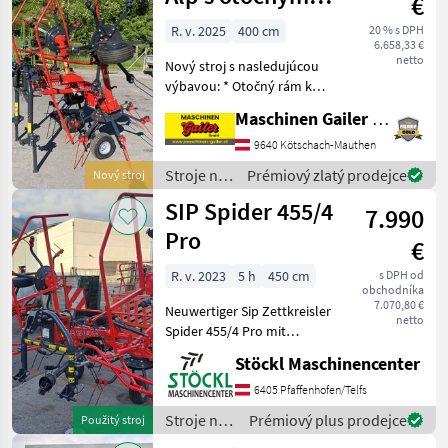
€
SIP
podstavcom
R. v. 2025
400 cm
20 % s DPH
6.658,33 €
netto
Nový stroj s nasledujúcou
výbavou: * Otočný rám kat.
1/2 * Tlmiace vzpery *
Maschinen Gailer GmbH
Hriadeľ s preklzovou
spojkou * Hydraulické
9640 Kötschach-Mauthen
zdvíhanie s jednoduchým
Stroje na
Prémiový zlatý prodejce
Nový stroj
pôsobením * 4 rozmetá
zber
SIP Spider 455/4
7.990
objemových
krmív /
Pro
€
SIP
R. v. 2023
5 h
450 cm
s DPH od
obchodníka
7.070,80 €
Neuwertiger Sip Zettkreisler
netto
Spider 455/4 Pro mit
Gelenkwelle. (a) nastavenie
Stöckl Maschinencenter
výšky: hydraulické
nastavenie výšky,
6405 Pfaffenhofen/Telfs
Osvetlenie, zariadenie na
Stroje na
Prémiový plus prodejce
Použitý stroj
hraničné rozmetávanie Stro
zber