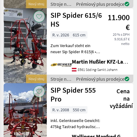
Mechanische Dämpfer -Hyd
Stroje na
Prémiový plus prodejce
Nový stroj
zber
SIP Spider 615/6
11.900
objemových
krmív /
HS
€
SIP
R. v. 2026
615 cm
20 % s DPH
9.916,67 €
netto
Zum Verkauf steht ein
neuer Sip Spider R 615|6 •
Arbeitsbreite 615cm • hydrl.
Martin Hußler KFZ-Landtechnik
Grenzstreueinrichtung 1x
EW • hydrl. Hochklappbar
8561 Söding-Sankt Johann
1x EW • Dämpfungsstreben •
Stroje na
Prémiový plus prodejce
Nový stroj
Sc
zber
SIP Spider 555
Cena
objemových
krmív /
Pro
na
SIP
vyžádání
R. v. 2008
550 cm
inkl. Gelenkswelle Gewicht:
475kg Tastrad hydraulisch
klappbar nastavenie výšky:
Wallinger Manfred GmbH.