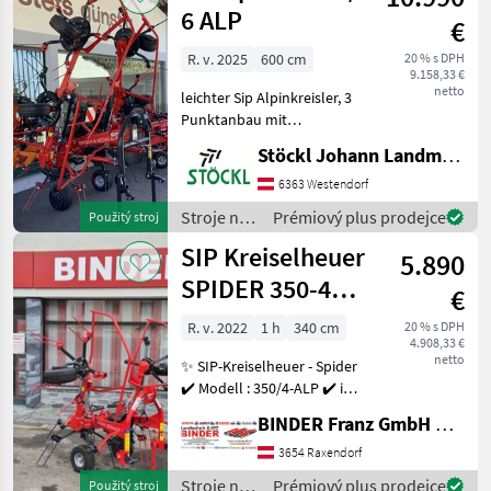
krmív /
6 ALP
€
SIP
R. v. 2025
600 cm
20 % s DPH
9.158,33 €
netto
leichter Sip Alpinkreisler, 3
Punktanbau mit
Schwenkbock und
Stöckl Johann Landmaschinen GesmbH & Co KG
Dämpfungsstreben, hydr.
Aushebung, Gelenkwelle,
6363 Westendorf
Standort Westendorf
Stroje na
Prémiový plus prodejce
Použitý stroj
Zavesený riadkový ovládač
zber
SIP Kreiselheuer
Stroje na
5.890
objemových
krmív /
SPIDER 350-4
€
SIP
ALP Hydro
R. v. 2022
1 h
340 cm
20 % s DPH
4.908,33 €
netto
✨ SIP-Kreiselheuer - Spider
✔️ Modell : 350/4-ALP ✔️ in
serienmäßiger Ausführung
BINDER Franz GmbH & CoKG
✔️ in Halle lagerndes
Ausstellungsgerät ✔️ NEU
3654 Raxendorf
und unbenutzt ! ✔️ mit
Stroje na
Prémiový plus prodejce
Použitý stroj