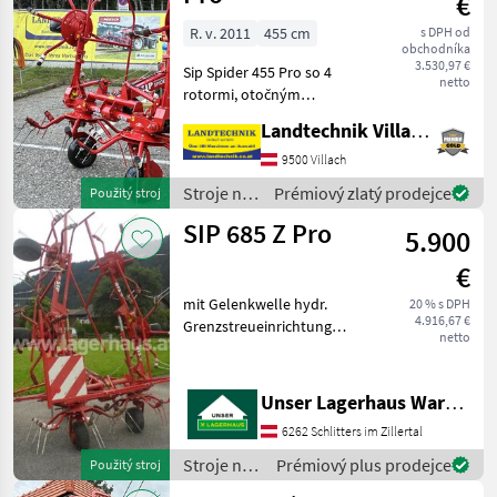
€
SIP
815/8
R. v. 2011
455 cm
s DPH od
Zobrazit
obchodníka
3.530,97 €
vše
Sip Spider 455 Pro so 4
netto
rotormi, otočným
MARKETPLACE
podstavcom a tlmiacimi
Landtechnik Villach GmbH
vzperami, dvoma otočnými
Nabídky
rotormi, 6 hrotmi na rotor,
9500 Villach
Marketplace
Inzeráty
prodejců
balónovými pneumatikami,
Stroje na
Prémiový zlatý prodejce
Použitý stroj
hydraulickým sklápaním,
zber
SIP 685 Z Pro
5.900
objemových
krmív /
€
SIP
mit Gelenkwelle hydr.
20 % s DPH
4.916,67 €
Grenzstreueinrichtung
netto
Informieren Sie sich bitte
vor Fahrt-Antritt
telefonisch, ob die von
Unser Lagerhaus Warenhandelsges.m.b.H.
Ihnen angefragte
6262 Schlitters im Zillertal
Gebrauchtmaschine aktuell
bei uns
Stroje na
Prémiový plus prodejce
Použitý stroj
zber