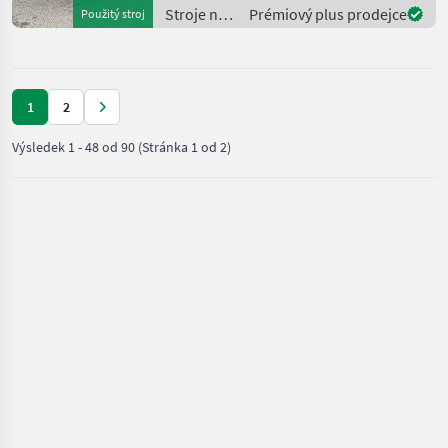
Beleuch
Stroje na
Prémiový plus prodejce
Použitý stroj
zber
objemových
krmív /
SIP
1
2
Výsledek
1
-
48
od
90
(Stránka 1 od 2)