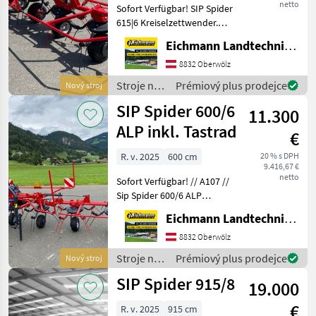
netto
Sofort Verfügbar! SIP Spider
615|6 Kreiselzettwender.
Durch die Verstellung der
Eichmann Landtechnik GmbH
Arbeitshöhe und des
Streuwinkels bleibt das
8832 Oberwölz
Futter sauber und die
Stroje na
Prémiový plus prodejce
Nový stroj
Arbeit geht lei
zber
SIP Spider 600/6
11.300
objemových
krmív /
ALP inkl. Tastrad
€
SIP
R. v. 2025
600 cm
20 % s DPH
9.416,67 €
netto
Sofort Verfügbar! // A107 //
Sip Spider 600/6 ALP
Kreiselheuer mit Tastrad!
Eichmann Landtechnik GmbH
Ausstattung & Details: -
Inkl. Tastrad (Nicht auf
8832 Oberwölz
Bildern!) - Schwenkbare 3-
Stroje na
Prémiový plus prodejce
Nový stroj
Punkt
zber
SIP Spider 915/8
19.000
objemových
krmív /
€
R. v. 2025
915 cm
SIP