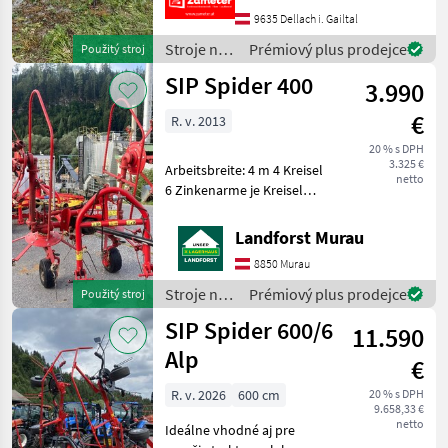
und äußerst wendig Stroje
9635 Dellach i. Gailtal
na zber objemových krm
Stroje na
Prémiový plus prodejce
Použitý stroj
zber
SIP Spider 400
3.990
objemových
krmív /
€
R. v. 2013
SIP
20 % s DPH
3.325 €
Arbeitsbreite: 4 m 4 Kreisel
netto
6 Zinkenarme je Kreisel
mechanische
Grenzstreueinrichtung
Landforst Murau
Bereifung: 16 x 6.50 - 8
8850 Murau
Stützfuß inkl. Gelenkwelle
Um Ihnen unnötige Warte
Stroje na
Prémiový plus prodejce
Použitý stroj
zber
SIP Spider 600/6
11.590
objemových
krmív /
Alp
€
SIP
R. v. 2026
600 cm
20 % s DPH
9.658,33 €
netto
Ideálne vhodné aj pre