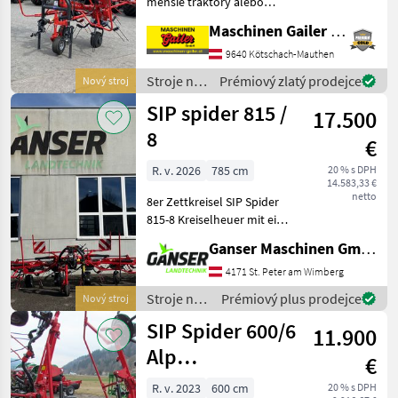
menšie traktory alebo
väčšie kosačky. Nový,
Maschinen Gailer GmbH
nepoužitý stroj v sériovej
výbave s: * otočným
9640 Kötschach-Mauthen
rámom kat. 1/2 * tlmiacimi
Stroje na
Prémiový zlatý prodejce
Nový stroj
vzperami * hriadeľom s p
zber
SIP spider 815 /
17.500
objemových
krmív /
8
€
SIP
R. v. 2026
785 cm
20 % s DPH
14.583,33 €
netto
8er Zettkreisel SIP Spider
815-8 Kreiselheuer mit einer
Arbeitsbreite von 7, 85
Ganser Maschinen GmbH
Meter, 3-Punkt
Schwenkbock Kat. II,
4171 St. Peter am Wimberg
Außenkreisel zum
Stroje na
Prémiový plus prodejce
Nový stroj
Transport hydraulisch
zber
SIP Spider 600/6
hochkla
11.900
objemových
krmív /
Alp
€
SIP
Kreiselzettwender
R. v. 2023
600 cm
20 % s DPH