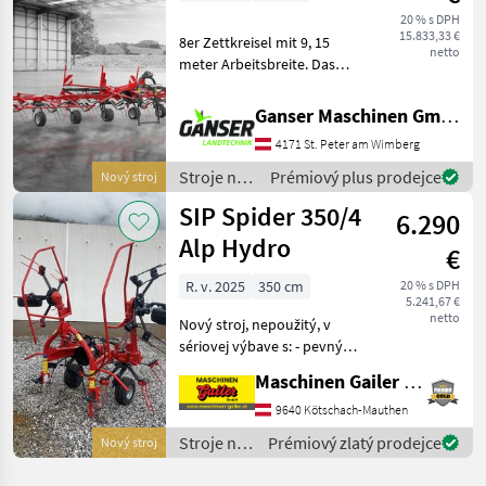
20 % s DPH
15.833,33 €
8er Zettkreisel mit 9, 15
netto
meter Arbeitsbreite. Das
Anheben der äußeren
Kreisel zum Rangieren
Ganser Maschinen GmbH
funktioniert mit dem –
4171 St. Peter am Wimberg
SMART LIFT System.
Hakenfederzinken
Stroje na
Prémiový plus prodejce
Nový stroj
verbesser
zber
SIP Spider 350/4
6.290
objemových
krmív /
Alp Hydro
€
SIP
R. v. 2025
350 cm
20 % s DPH
5.241,67 €
netto
Nový stroj, nepoužitý, v
sériovej výbave s: - pevným
montážnym rámom kat.
Maschinen Gailer GmbH
1/2 - hriadeľom s
preklzovou spojkou -
9640 Kötschach-Mauthen
hydraulickým sklápaním - 4
Stroje na
Prémiový zlatý prodejce
Nový stroj
rotujúce disky, každý s
zber