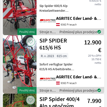
9.916,67 €
netto
Sip Spider 600/6 Alp
Kreiselzettwender
Arbeitsbreite 600cm
AGRITEC Eder Land- & Forsttechnik GmbH
Schwenkbock
Dämpfungsstreben
9360 Friesach
mechanische
Stroje na
Prémiový plus prodejce
Použitý stroj
Grenzstreueinrichtung
zber
SIP SPIDER
hydraulisch klappbar EW
12.900
objemových
Tastrad Zink
krmív /
615/6 HS
€
SIP
R. v. 2023
615 cm
20 % s DPH
10.750 €
netto
Sofort verfügbar Spider
615/6 HS Arbeitsbreite
600cm 3 Punkt-Anbau
AGRITEC Eder Land- & Forsttechnik GmbH
Dämpfungsstreben
Schwenkbock hydraulisch
9360 Friesach
Hochklappbar hydraulische
Stroje na
Prémiový plus prodejce
Použitý stroj
Grenzstreueinrichtung G
zber
SIP Spider 400/4
7.990
objemových
krmív /
Alp s otočným