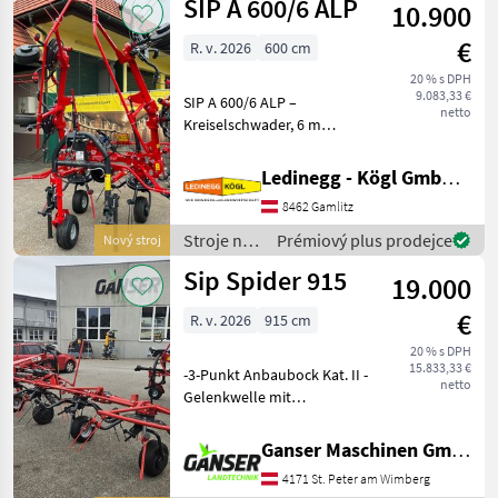
SIP A 600/6 ALP
10.900
objemových
krmív /
€
R. v. 2026
600 cm
SIP
20 % s DPH
9.083,33 €
SIP A 600/6 ALP –
netto
Kreiselschwader, 6 m
Arbeitsbreite, inkl. Tastrad,
Baujahr 2026 Beschreibung:
Ledinegg - Kögl GmbH - Obst- und Weinbautechnik
Der SIP A 600/6 ALP ist ein
8462 Gamlitz
besonders robuster und
wendiger Kreis
Stroje na
Prémiový plus prodejce
Nový stroj
zber
Sip Spider 915
19.000
objemových
krmív /
€
R. v. 2026
915 cm
SIP
20 % s DPH
15.833,33 €
-3-Punkt Anbaubock Kat. II -
netto
Gelenkwelle mit
Sicherungskupplung -
Federzinkenhalter aus
Ganser Maschinen GmbH
Rundrohre -Hydraulische
4171 St. Peter am Wimberg
Lenkung für Grenzstreuen -