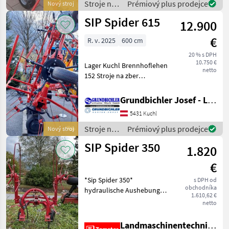
Stroje na
Prémiový plus prodejce
Nový stroj
zber
SIP Spider 615
12.900
objemových
krmív /
€
R. v. 2025
600 cm
SIP
20 % s DPH
10.750 €
Lager Kuchl Brennhoflehen
netto
152 Stroje na zber
objemových krmív
Nariadkovač
Grundbichler Josef - Landmaschinen
5431 Kuchl
Stroje na
Prémiový plus prodejce
Nový stroj
zber
SIP Spider 350
1.820
objemových
krmív /
€
SIP
*Sip Spider 350*
s DPH od
obchodníka
hydraulische Aushebung
1.610,62 €
Gelenkswelle Die
netto
Kreiselzettwender mit vier
Kreiseln sind leicht, robust
Landmaschinentechnik Zameter Petra