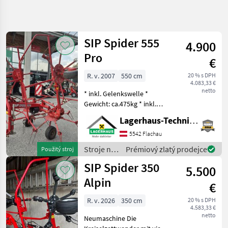
Zpřesnit
hledání
SIP Spider 555
4.900
Kategorie
Země
Filtry
4
Pro
€
Zobrazit
R. v. 2007
550 cm
20 % s DPH
AKTUÁLNÍ
Obnovit
90
4.083,33 €
CESTA
netto
výsledků
* inkl. Gelenkswelle *
poľnohospodárska
Gewicht: ca.475kg * inkl.
technika
Tastrad * hydraulisch
Lagerhaus-Technik Flachau
Stroje Na Zber
klappbar * mech.
Objemovych
Grenzstreueinrichtung Wir
5542 Flachau
Krmiv
bitten telefonisch oder per
Stroje na
Prémiový zlatý prodejce
Použitý stroj
Nariadkovac
Mail Ihren Besuc
zber
SIP Spider 350
5.500
Sip
objemových
krmív /
Alpin
€
VYBRAT
SIP
KATEGORII
R. v. 2026
350 cm
20 % s DPH
4.583,33 €
netto
SIP
Neumaschine Die