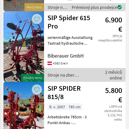
Anheben der äußeren
Stroje na
Prémiový plus prodejce
Nový stroj
Kreisel zum Rangieren
zber
SIP Spider 615
6.900
objemových
krmív /
Pro
€
SIP
DPH je
serienmäßige Ausstattung
neaplikovateľné
Tastrad hydraulische
Klappung
Dämpfungsstreben
Biberauer GmbH
Gelenkwelle Stroje na zber
4360 Grein
objemových krmív
2 měsíců
Nariadkovač
Stroje na zber
online
Použitý stroj
objemových krmív / SIP
SIP SPIDER
5.800
815/8
€
R. v. 2007
785 cm
s DPH od
obchodníka
5.132,74 €
Arbeitsbreite 785cm - 3
netto
Punkt-Anbau -
Dämpfungsstreben -