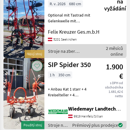
krmív /
na
R. v. 2026
680 cm
SIP
vyžádání
Optional mit Tastrad mit
Gelenkwelle mit
Grenzstreueinrichtung
Felix Kreuzer Ges.m.b.H
Gewicht 870Kg Zavesený
riadkový ovládač,
5201 Seekirchen
zariadenie na hraničné
2 měsíců
rozmetávanie, Nastavenie
Stroje na zber
online
Nový stroj
uhla rozmetá
objemových krmív / SIP
SIP Spider 350
1.900
€
1 h
350 cm
s DPH od
obchodníka
+ Anbau Kat 1 starr + 4
1.681,42 €
Kreiselteller + 4
netto
Zinkenarme je Kreiselteller
+ 2 Räder sperrbar + 2
Wiedemayr Landtechnik GmbH
Räder drehend +
9919 Heinfels/Sillian
Ballonbereifung 15x6.00-6 +
Mechanische Klappung
Stroje na
Prémiový plus prodejce
Použitý stroj