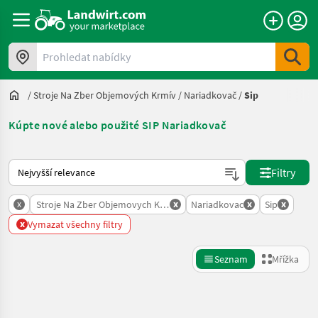
Prohledat nabídky
/
Stroje Na Zber Objemových Krmív
/
Nariadkovač
/
Sip
Kúpte nové alebo použité SIP Nariadkovač
Takto se řadí nabídky na Landwirt.com
Filtry
x
x
x
x
Stroje Na Zber Objemovych Krmiv
Nariadkovac
Sip
x
Vymazat všechny filtry
Seznam
Mřížka