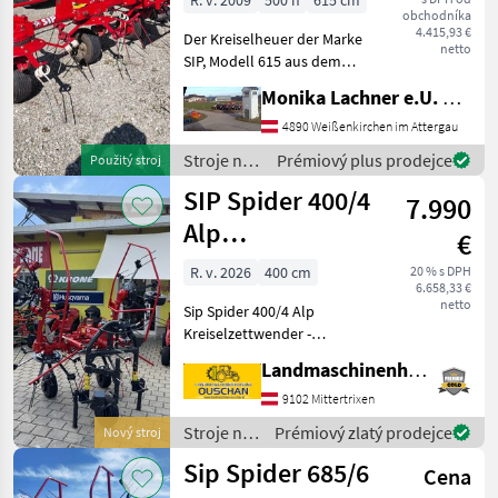
R. v. 2009
500 h
615 cm
obchodníka
4.415,93 €
Der Kreiselheuer der Marke
netto
SIP, Modell 615 aus dem
Baujahr 2009 ist ein
Monika Lachner e.U. Maschinenhandel
zuverlässiges
landwirtschaftliches Gerät,
4890 Weißenkirchen im Attergau
das sich ideal für die
Stroje na
Prémiový plus prodejce
Použitý stroj
effiziente Heuernte eignet.
zber
SIP Spider 400/4
7.990
objemových
krmív /
Alp
€
SIP
Kreiselzettwender
R. v. 2026
400 cm
20 % s DPH
6.658,33 €
netto
Sip Spider 400/4 Alp
Kreiselzettwender -
Arbeitsbreite 400cm -
Landmaschinenhandel Ouschan Anton
Dreipunktanbau Kat I & Kat
II - Schwenkbock -
9102 Mittertrixen
Dämpfungsstreben -
Stroje na
Prémiový zlatý prodejce
Nový stroj
Gelenkwelle - hydraulisch k
zber
Sip Spider 685/6
Cena
objemových