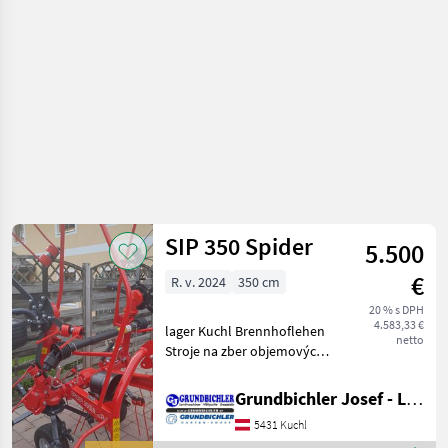
objemových
krmív /
SIP
SIP 350 Spider
5.500
€
R. v. 2024
350 cm
20 % s DPH
4.583,33 €
lager Kuchl Brennhoflehen
netto
Stroje na zber objemových
krmív Nariadkovač
Grundbichler Josef - Landmaschinen
5431 Kuchl