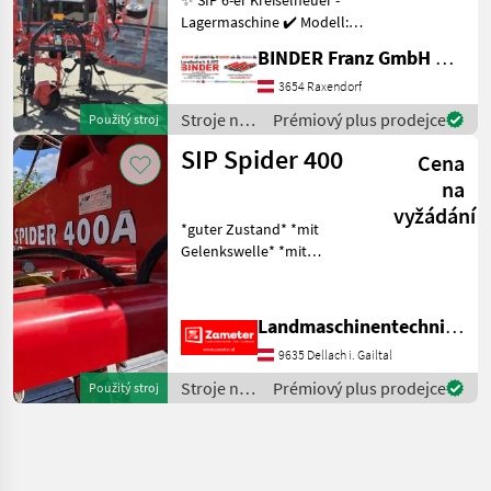
Lagermaschine ✔️ Modell:
Spider 600-6 ALP inklusive
BINDER Franz GmbH & CoKG
Tastrad ✔️ in serienmäßiger
Ausführung ✔️ lagernder
3654 Raxendorf
Ausstellungskreiselheuer
Stroje na
Prémiový plus prodejce
Použitý stroj
✔️
zber
SIP Spider 400
Cena
objemových
krmív /
na
SIP
vyžádání
*guter Zustand* *mit
Gelenkswelle* *mit
Schwenkbock* Stroje na
zber objemových krmív
Nariadkovač
Landmaschinentechnik Zameter Petra
9635 Dellach i. Gailtal
Stroje na
Prémiový plus prodejce
Použitý stroj
zber
objemových
krmív /
SIP