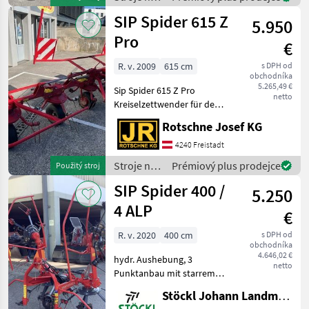
starre
zber
SIP Spider 615 Z
5.950
objemových
krmív /
Pro
€
SIP
R. v. 2009
615 cm
s DPH od
obchodníka
5.265,49 €
Sip Spider 615 Z Pro
netto
Kreiselzettwender für den
Dreipunktanbau vorderes
Rotschne Josef KG
Tastrad hydraulische
Grenzstreueinrichtung
4240 Freistadt
Gelenkwelle Anzahl der
Stroje na
Prémiový plus prodejce
Použitý stroj
Kreisel 6 hydraulische
zber
SIP Spider 400 /
5.250
objemových
krmív /
4 ALP
€
SIP
R. v. 2020
400 cm
s DPH od
obchodníka
4.646,02 €
hydr. Aushebung, 3
netto
Punktanbau mit starrem
Anbaubock, mit
Stöckl Johann Landmaschinen GesmbH & Co KG
Gelenkwelle, Standort