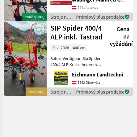
hydraulické nastavenie
výšky, Zavesený riadkový
5441 Abtenau
ovládač, Poistenie proti
Stroje na
Prémiový plus prodejce
Použitý stroj
stratenia
zber
SIP Spider 400/4
Cena
objemových
krmív /
ALP inkl. Tastrad
na
SIP
vyžádání
R. v. 2026
400 cm
Sofort Verfügbar! Sip Spider
400/4 ALP Kreiselheuer mit
Tastrad! Ausstattung &
Eichmann Landtechnik GmbH
Details: - Schwenkbare
Aufhängung Kat. 1&2 - Inkl.
8832 Oberwölz
Gelenkwelle mit
Stroje na
Prémiový plus prodejce
Nový stroj
Überlastsich
zber
objemových
krmív /
SIP