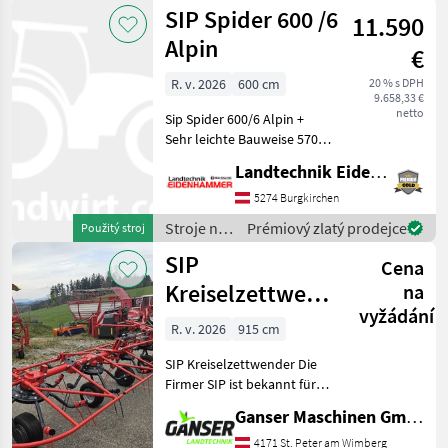
zber
SIP Spider 600 /6
11.590
objemových
krmív /
Alpin
€
SIP
R. v. 2026
600 cm
20 % s DPH
9.658,33 €
netto
Sip Spider 600/6 Alpin +
Sehr leichte Bauweise 570
kg + Schwenkbock Kat. 1/2
Landtechnik Eidenhammer GmbH
+ Dämpfungsstreben +
Gelenkwelle mit
5274 Burgkirchen
Rutschkupplung + hydr.
Stroje na
Prémiový zlatý prodejce
Použitý stroj
Aushebung einfachwir
zber
SIP
Cena
objemových
krmív /
Kreiselzettwender
na
SIP
vyžádání
Spider 915/8
R. v. 2026
915 cm
SIP Kreiselzettwender Die
Firmer SIP ist bekannt für
ihre hohe Qualität und
Ganser Maschinen GmbH
besonders Robust und
einfach gebaut. Das
4171 St. Peter am Wimberg