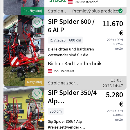
Westendorf (A) nastavenie
6363 Westendorf
výšky: hydraulické
Stroje na
Prémiový plus prodejce
Použitý stroj
nastavenie výšky, Zavesený
zber
SIP Spider 600 /
riadkový ovláda
11.670
objemových
krmív /
6 ALP
€
SIP
R. v. 2025
600 cm
20 % s DPH
9.725 €
netto
Die leichten und haltbaren
Zettwender sind für die
sichere Arbeit in steilem
Bichler Karl Landtechnik
Gelände und die Ernte von
5550 Radstadt
sauberem und
hochwertigem Futter
13-03-
Nový stroj
Stroje na zber
konzipiert. Ihre
2026 14:47
objemových krmív / SIP
Hauptmerkmal
SIP Spider 350/4
5.280
Alp
€
Kreiselzettwender
350 cm
20 % s DPH
4.400 €
netto
Sip Spider 350/4 Alp
Kreiselzettwender -