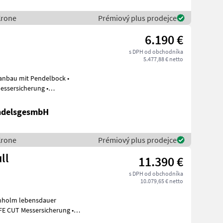
Krone
Prémiový plus prodejce
6.190 €
s DPH od obchodníka
5.477,88 € netto
kanbau mit Pendelbock •
tz
ndelsgesmbH
Krone
Prémiový plus prodejce
ll
11.390 €
s DPH od obchodníka
10.079,65 € netto
ähholm lebensdauer