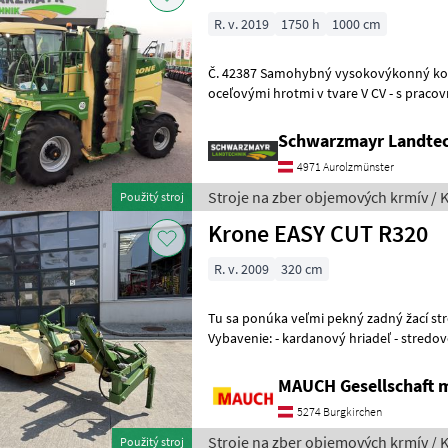
R. v. 2019
1750 h
1000 cm
Č. 42387 Samohybný vysokovýkonný kosač s rozmetávačom s
oceľovými hrotmi v tvare V CV - s pracov
prepravnou šírkou cca 3 000 mm - s pre
Schwarzmayr Landtec
4971 Aurolzmünster
Stroje na zber objemových krmív / 
Použitý stroj
Krone EASY CUT R320
R. v. 2009
320 cm
Tu sa ponúka veľmi pekný zadný žací str
Vybavenie: - kardanový hriadeľ - stredové zavesenie - hydraulické
zdvihnutie - 7 kosiacich diskov -
MAUCH Gesellschaft m
5274 Burgkirchen
Stroje na zber objemových krmív / 
Použitý stroj