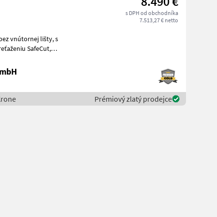
8.490 €
s DPH od obchodníka
7.513,27 € netto
 vnútornej lišty, s
kardanovým pohonom, boxom na nože, kĺbovým hriad
 GmbH
Krone
Prémiový zlatý prodejce