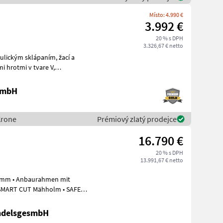
Místo: 4.990 €
3.992 €
20 % s DPH
3.326,67 € netto
ckým sklápaním, žací a
 hrotmi v tvare V,
ťami, ochrana
 GmbH
Krone
Prémiový zlatý prodejce
16.790 €
20 % s DPH
13.991,67 € netto
60 mm • Anbaurahmen mit
ndelsgesmbH