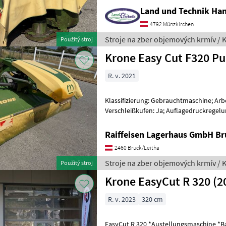
Land und Technik Ha
4792 Münzkirchen
Stroje na zber objemových krmív / 
Použitý stroj
Krone Easy Cut F320 Pu
R. v. 2021
Klassifizierung: Gebrauchtmaschine; Arbei
Verschleißkufen: Ja; Auflagedruckregelu
Stroje na zber objemových krmív Kosa
Raiffeisen Lagerhaus GmbH Br
2460 Bruck/Leitha
Stroje na zber objemových krmív / 
Použitý stroj
Krone EasyCut R 320 (2
R. v. 2023
320 cm
EasyCut R 320 *Austellungsmaschine *Baujahr 2023 *Modelljahr 2024