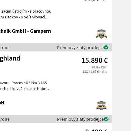
 odľahčovacími
chnik GmbH - Gampern
Krone
Prémiový zlatý prodejce
ighland
15.890 €
20 % s DPH
13.241,67 € netto
vou - Pracovná šírka 3 165
 kosiace bubny -
bH
Krone
Prémiový zlatý prodejce