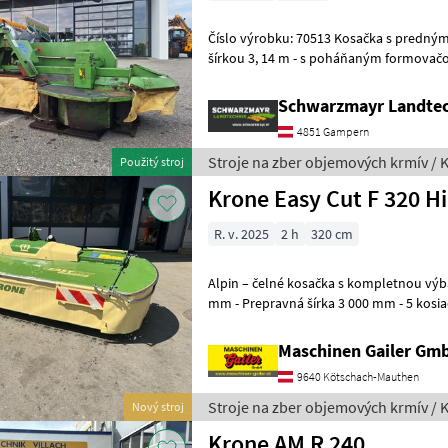
Číslo výrobku: 70513 Kosačka s predným žacím ústrojím - s pracovnou
šírkou 3, 14 m - s poháňaným formovačom riadkov - s
pružinami - s hriadeľom - s vý
Schwarzmayr Landte
4851 Gampern
Stroje na zber objemových krmív / 
Použitý stroj
Krone Easy Cut F 320 H
R. v. 2025
2 h
320 cm
Alpin – čelné kosačka s kompletnou výba
mm - Prepravná šírka 3 000 mm - 5 kosiacich diskov, 2
Nízka vlastná hmotnosť cca 6
Maschinen Gailer Gm
9640 Kötschach-Mauthen
Stroje na zber objemových krmív / 
Nový stroj
Krone AM R 240