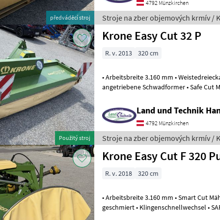
4792 Münzkirchen
Stroje na zber objemových krmív / 
předváděcí stroj
Krone Easy Cut 32 P
R. v. 2013
320 cm
• Arbeitsbreite 3.160 mm • Weistedreiec
angetriebene Schwadformer • Safe Cut Messersicherung •
Klingenschnellwechsel • klappbare Schu
Land und Technik Ha
4792 Münzkirchen
Stroje na zber objemových krmív / 
Použitý stroj
Krone Easy Cut F 320 Pu
R. v. 2018
320 cm
• Arbeitsbreite 3.160 mm • Smart Cut M
geschmiert • Klingenschnellwechsel • SAFE CUT Messersicherung •
Anfahrsicherung • angetriebene Schwad