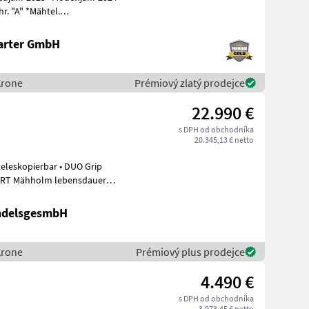
hr. "A" *Mähtel.
achsteh
arter GmbH
Krone
Prémiový zlatý prodejce
22.990 €
s DPH od obchodníka
20.345,13 € netto
teleskopierbar • DUO Grip
ndelsgesmbH
Krone
Prémiový plus prodejce
4.490 €
s DPH od obchodníka
3.973,45 € netto