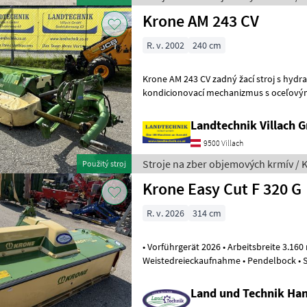
Krone AM 243 CV
R. v. 2002
240 cm
Krone AM 243 CV zadný žací stroj s hydrauli
kondicionovací mechanizmus s oceľovými
prepínateľný medzi 2 rýchlos
Landtechnik Villach
9500 Villach
Stroje na zber objemových krmív / 
Použitý stroj
Krone Easy Cut F 320 G
R. v. 2026
314 cm
• Vorführgerät 2026 • Arbeitsbreite 3.1
Weistedreieckaufnahme • Pendelbock • SMART CUT Mähholm • SAFE
CUT Messersicherung • Klingensch
Land und Technik Ha