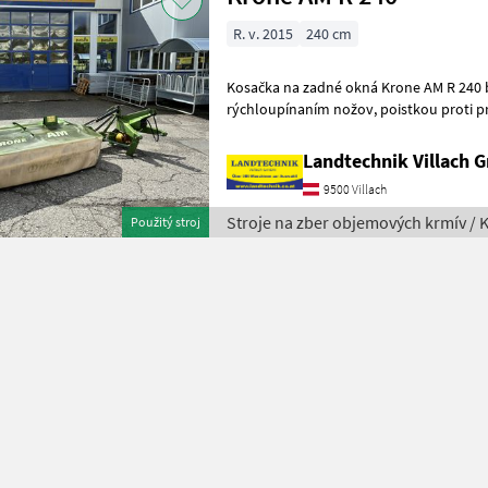
R. v. 2015
240 cm
Kosačka na zadné okná Krone AM R 240 bez
rýchloupínaním nožov, poistkou proti preťaženiu SafeCut,
Landtechnik Villach
9500 Villach
Stroje na zber objemových krmív / 
Použitý stroj