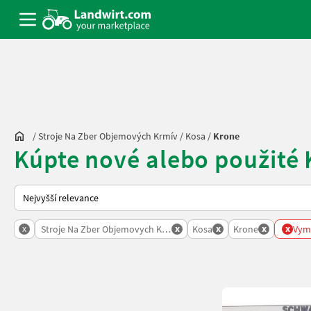
/
Stroje Na Zber Objemových Krmív
/
Kosa
/
Krone
Kúpte nové alebo použité
Takto se řadí nabídky na Landwirt.com
x
x
x
x
x
Stroje Na Zber Objemovych Krmiv
Kosa
Krone
Vyma