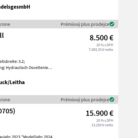
ndelsgesmbH
Krone
Prémiový plus prodejce
ll
8.500 €
20 % s DPH
7.083,33 € netto
tsbreite: 3.2;
ng: Hydraulisch Osvetlenie
uck/Leitha
Krone
Prémiový plus prodejce
0705)
15.900 €
20 % s DPH
13.250 € netto