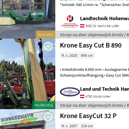
*Antrieb: 540 U/min re. *Schersicher. Dre
Schnellverschluss *Gelenkwelle N
Landtechnik Hohenw
5092 St. Martin bei Lofer
Stroje na zber objemových krmív / 
Nový stroj
Krone Easy Cut B 890
R. v. 2020
890 cm
• Arbeitsbreite 8.900 mm • Auslegearme 
Schwerpunktaufhängung • Easy Cut SMART Mähholm lebensdauer
geschmiert • Klingenschnellwechsel
Land und Technik Ha
4792 Münzkirchen
Stroje na zber objemových krmív / 
Použitý stroj
Krone EasyCut 32 P
R. v. 2007
314 cm