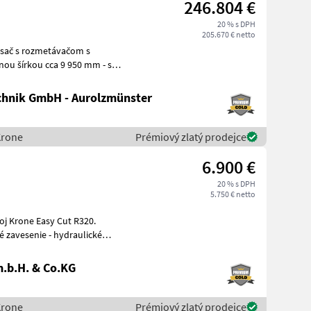
246.804 €
20 % s DPH
205.670 € netto
nou šírkou cca 9 950 mm - s
p
hnik GmbH - Aurolzmünster
Krone
Prémiový zlatý prodejce
6.900 €
20 % s DPH
5.750 € netto
oj Krone Easy Cut R320.
.b.H. & Co.KG
Krone
Prémiový zlatý prodejce