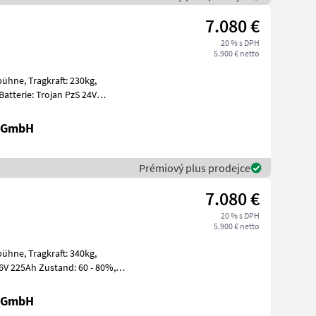
7.080 €
20 % s DPH
5.900 € netto
t: 230kg,
gen Ein
r GmbH
Prémiový plus prodejce
7.080 €
20 % s DPH
5.900 € netto
t: 340kg,
r GmbH