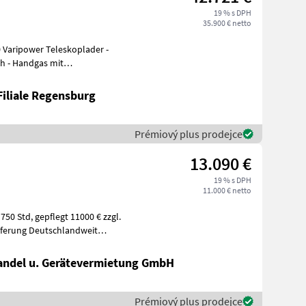
19 % s DPH
35.900 € netto
 Varipower Teleskoplader -
h - Handgas mit
orvorwärmung ü
Filiale Regensburg
Prémiový plus prodejce
13.090 €
19 % s DPH
11.000 € netto
11000 € zzgl.
eferung Deutschlandweit
ndel u. Gerätevermietung GmbH
Prémiový plus prodejce