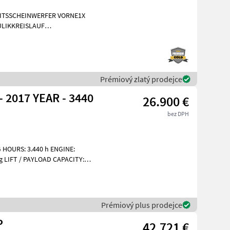
EITSSCHEINWERFER VORNE1X
LIKKREISLAUF
INIGUNG BRD 20
Prémiový zlatý prodejce
2017 YEAR - 3440
26.900 €
bez DPH
HOURS: 3.440 h ENGINE:
g LIFT / PAYLOAD CAPACITY:
Prémiový plus prodejce
P
42.721 €