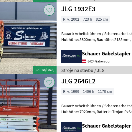
JLG 1932E3
R. v. 2002
723 h
825 cm
Bauart: Arbeitsbühnen / Scherenarbeitsbühne, Tragkraf
Hubhöhe: 5800mm, Bauhöhe: 2135mm, Batterie: Trojan PzS 24V
Zustand: Neu, Bereifung vorne: Banda
Schauer Gabelstaple
8424 Gabersdorf
Stroje na stavbu / JLG
Použitý stroj
JLG 2646E2
R. v. 1999
1406 h
1170 cm
Bauart: Arbeitsbühnen / Scherenarbeitsbühne, Tragkraf
Hubhöhe: 7920mm, Batterie: Trojan PzS 6V 225Ah Zustand: 60 - 80%,
Bereifung vorne: Vollgummi Einfach 8
Schauer Gabelstaple