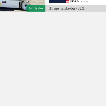
8424 Gabersdorf
Stroje na stavbu / JLG
Použitý stroj