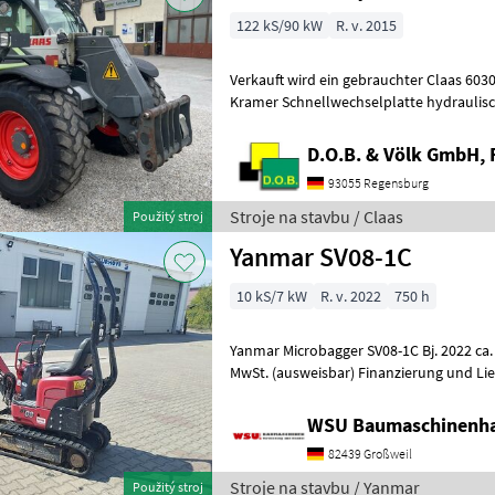
122 kS/90 kW
R. v. 2015
Verkauft wird ein gebrauchter Claas 6030
Kramer Schnellwechselplatte hydraulisc
Langsamfahreinrichtung - Mot
D.O.B. & Völk GmbH, 
93055 Regensburg
Stroje na stavbu / Claas
Použitý stroj
Yanmar SV08-1C
10 kS/7 kW
R. v. 2022
750 h
Yanmar Microbagger SV08-1C Bj. 2022 ca. 750 Std, gepflegt 
MwSt. (ausweisbar) Finanzierung und Li
möglich! Mieten ab 67, - € Be
WSU Baumaschinenha
82439 Großweil
Stroje na stavbu / Yanmar
Použitý stroj