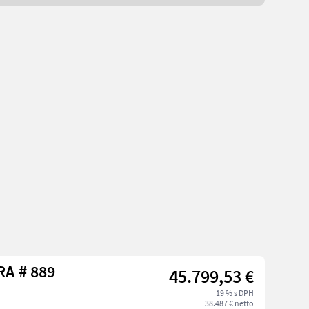
Sonstige G 2700 HD X-TRA # 889
45.799,53 €
19 % s DPH
38.487 € netto