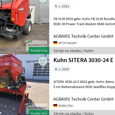
R. v. 2023
FB 3130 0010 gebr. Kuhn FB 3130 Rundb
0030 18 Power Track Walzen 0040 Auto
0050 Obenanhängung Zugmaul 0060 Op
AGRAVIS Technik Center GmbH
49716 Meppen
Stroje na stavbu / Kuhn
Použitý stroj
Kuhn SITERA 3030-24 E
R. v. 2024
SITERA 3030-24 E 0010 gebr. Kuhn Sitera 30
5 cm Reihenabstand 0030 Seedflex Dopp
Drehwinkelsensor 0050 Isobus 0060 And
AGRAVIS Technik Center GmbH
59399 Olfen
Stroje na stavbu / Kuhn
Použitý stroj