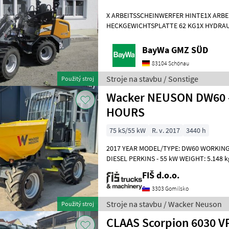
X ARBEITSSCHEINWERFER HINTE1X ARB
HECKGEWICHTSPLATTE 62 KG1X HYDRAU
DPPPEL31X15.50-15 SKIDDATENBESCHE
KMDRUCKFREIER
BayWa GMZ SÜD
83104 Schönau
Stroje na stavbu / Sonstige
Použitý stroj
Wacker NEUSON DW60 - 
HOURS
75 kS/55 kW
R. v. 2017
3440 h
2017 YEAR MODEL/TYPE: DW60 WORKING 
DIESEL PERKINS - 55 kW WEIGHT: 5.148 k
6.000 kg 4x4 DRIVE HYDROSTATIC DRIV
FIŠ d.o.o.
3303 Gomilsko
Stroje na stavbu / Wacker Neuson
Použitý stroj
CLAAS Scorpion 6030 V