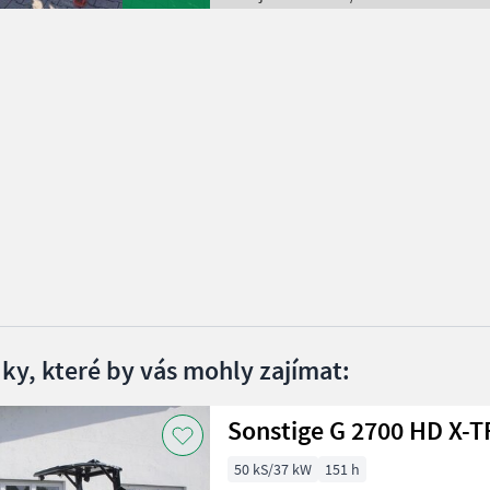
dky, které by vás mohly zajímat:
50 kS/37 kW
151 h