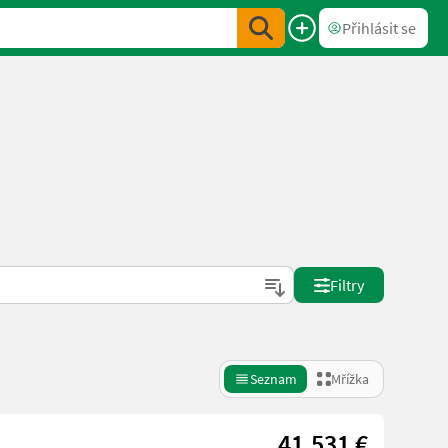
Přihlásit se
Filtry
Seznam
Mřížka
41.531 €