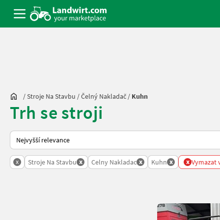
/
Stroje Na Stavbu
/
Čelný Nakladač
/
Kuhn
Trh se stroji
Takto se řadí nabídky na Landwirt.com
x
x
x
x
x
Stroje Na Stavbu
Celny Nakladac
Kuhn
Vymazat v