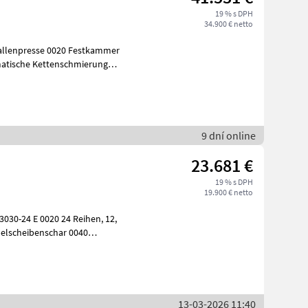
19 % s DPH
34.900 € netto
allenpresse 0020 Festkammer
matische Kettenschmierung
ticu
9 dní online
23.681 €
19 % s DPH
19.900 € netto
30-24 E 0020 24 Reihen, 12,
elscheibenschar 0040
r
13-03-2026 11:40