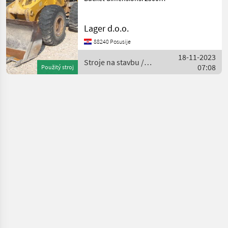
širine mm Bucket with
teeth Stroje na stavbu
Lager d.o.o.
Čelný nakladač
88240 Posusije
18-11-2023
Stroje na stavbu /
07:08
Použitý stroj
Hanomag