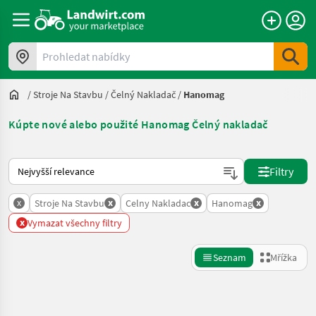
Prohledat nabídky
/
Stroje Na Stavbu
/
Čelný Nakladač
/
Hanomag
Kúpte nové alebo použité Hanomag Čelný nakladač
Takto se řadí nabídky na Landwirt.com
Filtry
x
x
x
x
Stroje Na Stavbu
Celny Nakladac
Hanomag
x
Vymazat všechny filtry
Seznam
Mřížka