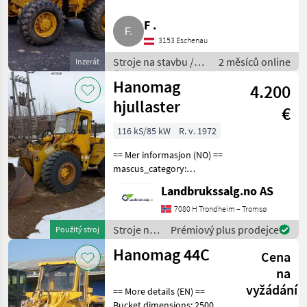
F .
Caterpillar
3153 Eschenau
Kramer
Stroje na stavbu /
2 měsíců online
Inzerát
Čelný nakladač
Hanomag
JCB
4.200
hjullaster
€
Liebherr
116 kS/85 kW
R. v. 1972
Volvo
== Mer informasjon (NO) ==
mascus_category:
Zobrazit
wheelloaders Please
všech
Landbrukssalg.no AS
provide reference number
49
upon request: 7958 See
7080 H Trondheim – Tromsø
en.landbrukssalg.no/7958
MARKETPLACE
Stroje na
Prémiový plus prodejce
Použitý stroj
for more images Specifica
stavbu /
Hanomag 44C
Nabídky
Cena
Hanomag
Marketplace
Inzeráty
prodejců
na
vyžádání
== More details (EN) ==
Bucket dimensions: 2500