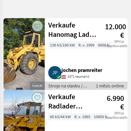
Zpřesnit
hledání
Verkaufe
12.000
Kategorie
Země
Filtry
4
Hanomag Lader
€
Zobrazit
33D
DPH je
136 kS/100 kW
R. v. 1990
6000 h
AKTUÁLNÍ
neaplikovateľné
Obnovit
4
CESTA
výsledků
stavebná
technika
jochen pramreiter
Stroje
Na
3371 neumarkt
Stavbu
Stroje na stavbu /
1 měsíc online
Inzerát
Celny
Čelný nakladač
Nakladac
Verkaufe
6.990
Hanomag
Radlader
€
VYBRAT
Hanomag
DPH je
KATEGORII
60 kS/44 kW
R. v. 1965
10850 h
neaplikovateľné
Hanomag