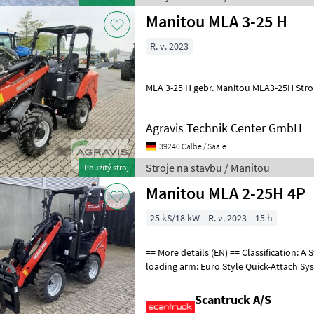
Manitou MLA 3-25 H
R. v. 2023
MLA 3-25
Agravis Technik Center GmbH
39240 Calbe / Saale
Stroje na stavbu / Manitou
Použitý stroj
Manitou MLA 2-25H 4P
25 kS/18 kW
R. v. 2023
15 h
== More details (EN) == Classification: A Steering: Articulated Boom /
loading arm: Euro Style Quick-Attach S
loading/telescopic arm: Sta
Scantruck A/S