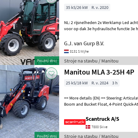
35 kS/26 kW
R. v. 2020
NL: 2 rijsnelheden 2x Werklamp Led ach
voor op dak 3e hydraulische functie 3e h
bedienbaar vanaf joystick Contragewich
G.J. van Gurp B.V.
8131 S Wijhe
Stroje na stavbu / Manitou
Použitý stroj
Manitou MLA 3-25H 4P
25 kS/18 kW
R. v. 2024
3 h
== More details (EN) == Steering: Articulated Boom / loading arm:
Boom and Bucket Float, 4-Point Quick-Attach System Attached
equipment telescopic: Hydraulisk hur
Scantruck A/S
7800 Skive
Stroje na stavbu / Manitou
Použitý stroj