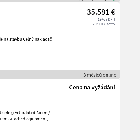
35.581 €
19 % s DPH
29.900 € netto
 H gebr. Manitou MLA3-25H Stroje na stavbu Čelný nakladač
3 měsíců online
Cena na vyžádání
ystem Attached equipment,