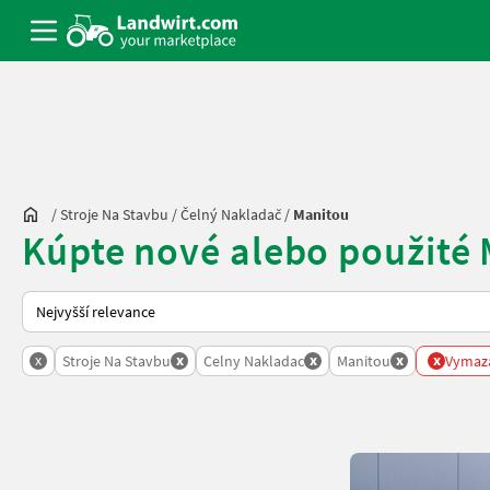
/
Stroje Na Stavbu
/
Čelný Nakladač
/
Manitou
Kúpte nové alebo použité
Takto se řadí nabídky na Landwirt.com
x
x
x
x
x
Stroje Na Stavbu
Celny Nakladac
Manitou
Vymaza