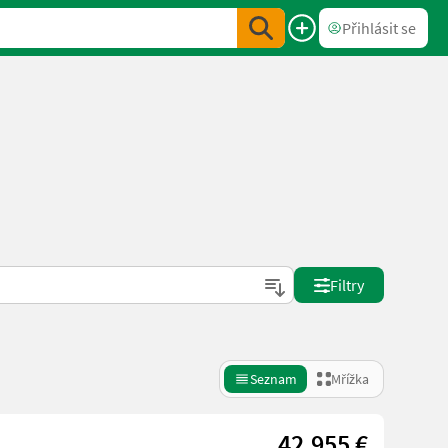
Přihlásit se
Filtry
Seznam
Mřížka
42.955 €