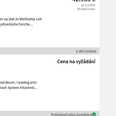
21 % s DPH
35.500 € netto
ter op dak 2x Werklamp Led
ydraulische functie
t
2 dní online
Cena na vyžádání
Prémiový plus prodejce