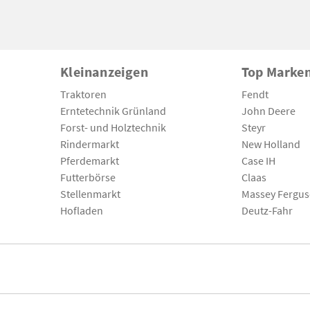
Kleinanzeigen
Top Marke
Traktoren
Fendt
Erntetechnik Grünland
John Deere
Forst- und Holztechnik
Steyr
Rindermarkt
New Holland
Pferdemarkt
Case IH
Futterbörse
Claas
Stellenmarkt
Massey Fergu
Hofladen
Deutz-Fahr