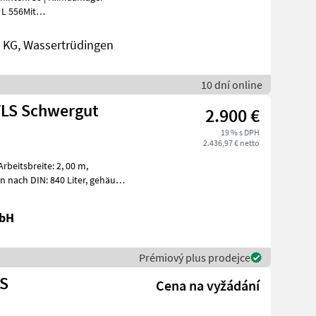
 L 556Mit
gerade: 12.
KG, Wassertrüdingen
10 dní online
VLS Schwergut
2.900 €
19 % s DPH
2.436,97 € netto
 DIN: 840 Liter, gehäuft
mbH
Prémiový plus prodejce
US
Cena na vyžádání