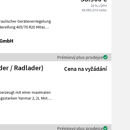
20 % s DPH
49.083,33 € netto
draulischer Geräteverriegelung
Bereifung 405/70 R20 Mitas
k GmbH
Prémiový plus prodejce
 (Hoflader / Radlader)
Cena na vyžádání
erzeugt mit einer maximalen
Prémiový plus prodejce