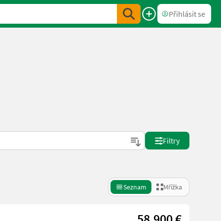
Přihlásit se
Filtry
Seznam
Mřížka
58.900 €