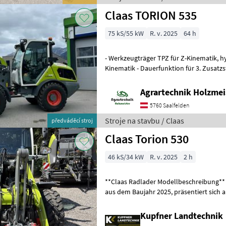
Claas TORION 535
75 kS/55 kW
R. v. 2025
64 h
- Werkzeugträger TPZ für Z-Kinematik, hydraulisch - Hubgerüst, Z-
Kinematik - Dauerfunktion für 3. Zusatzst
Zusatzsteuerkreis hydraulisch, Fro
Agrartechnik Holzmei
5760 Saalfelden
Stroje na stavbu / Claas
předváděcí stroj
Claas Torion 530
46 kS/34 kW
R. v. 2025
2 h
**Claas Radlader Modellbeschreibung** Der Claas Radlader, Model
aus dem Baujahr 2025, präsentiert sich als leistungsstarkes und
effizientes Arbeitsgerät für viel
Kupfner Landtechnik