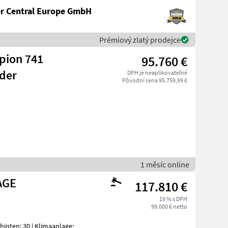
er Central Europe GmbH
Prémiový zlatý prodejce
pion 741
95.760 €
der
DPH je neaplikovateľné
Původní cena 95.759,99 €
1 měsíc online
AGE
117.810 €
19 % s DPH
99.000 € netto
hinten: 30 | Klimaanlage: