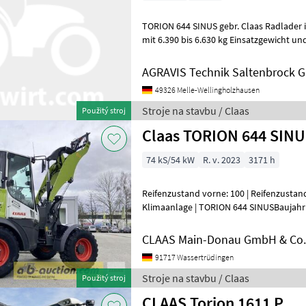
TORION 644 SINUS gebr. Claas Radlader in Serienausstattung Radlader
mit 6.390 bis 6.630 kg Einsatzgewicht und 3.750 bis 4.430 kg Kipplast
voll eingeknickt. Yan
AGRAVIS Technik Saltenbrock
49326 Melle-Wellingholzhausen
Stroje na stavbu / Claas
Použitý stroj
Claas TORION 644 SIN
74 kS/54 kW
R. v. 2023
3171 h
Reifenzustand vorne: 100 | Reifenzustand
Klimaanlage | TORION 644 SINUSBaujahr 202
mit neuer Bereifung ---
CLAAS Main-Donau GmbH & Co. 
91717 Wassertrüdingen
Stroje na stavbu / Claas
Použitý stroj
CLAAS Torion 1611 P