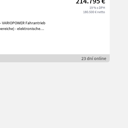
214.795 €
19 % s DPH
180.500 € netto
lektronische
23 dní online