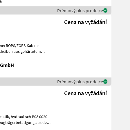
ch
Prémiový plus prodejce
Cena na vyžádání
Scheiben aus gehärtetem
t
k GmbH
Prémiový plus prodejce
Cena na vyžádání
 B08 0020