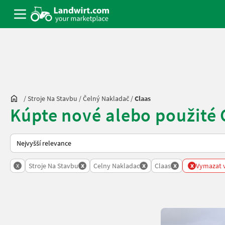
/
Stroje Na Stavbu
/
Čelný Nakladač
/
Claas
Kúpte nové alebo použité 
Takto se řadí nabídky na Landwirt.com
x
x
x
x
x
Stroje Na Stavbu
Celny Nakladac
Claas
Vymazat v