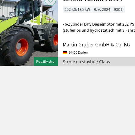
252 kS/185 kW
R. v. 2024
930 h
- 6-Zylinder DPS Dieselmotor mit 252 PS - VARIOPOWER Fahrantrieb
(stufenlos und hydrostatisch mit 3 Fahrbereiche) - e
Zugkraftregelung - kombiniertes
Martin Gruber GmbH & Co. KG
84405 Dorfen
Stroje na stavbu / Claas
Použitý stroj