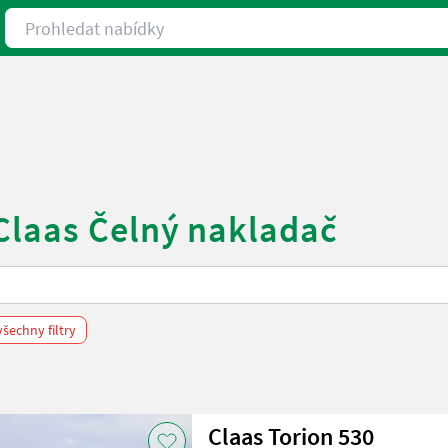
Prohledat nabídky
Claas Čelný nakladač
šechny filtry
Claas Torion 530