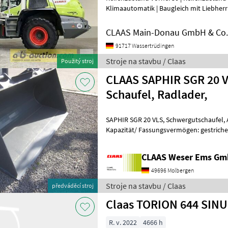
Klimaautomatik | Baugleich mit Liebherr
WaageEinsatzgewicht: 18.700 kgKipplast 
CLAAS Main-Donau GmbH & Co. 
91717 Wassertrüdingen
Stroje na stavbu / Claas
Použitý stroj
CLAAS SAPHIR SGR 20 
Schaufel, Radlader,
SAPHIR SGR 20 VLS, Schwergutschaufel, Arbeitsbreite: 2, 00 m,
Kapazität/ Fassungsvermögen: gestrichen nach
nach SAE: 1.050 Liter, Gewicht: ca.
CLAAS Weser Ems G
49696 Molbergen
Stroje na stavbu / Claas
předváděcí stroj
Claas TORION 644 SIN
R. v. 2022
4666 h