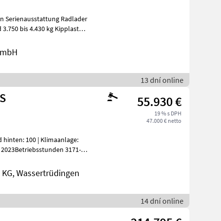
 GmbH
13 dní online
US
55.930 €
19 % s DPH
47.000 € netto
 hinten: 100 | Klimaanlage:
3Betriebsstunden 3171---
KG, Wassertrüdingen
14 dní online