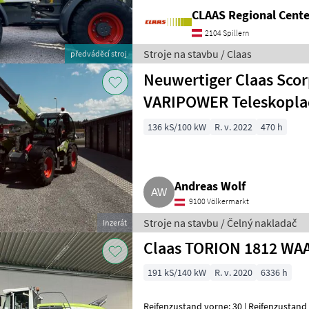
CLAAS Regional Cent
2104 Spillern
Stroje na stavbu / Claas
předváděcí stroj
Neuwertiger Claas Scor
VARIPOWER Teleskopla
136 kS/100 kW
R. v. 2022
470 h
Andreas Wolf
9100 Völkermarkt
Stroje na stavbu / Čelný nakladač
Inzerát
Claas TORION 1812 WA
191 kS/140 kW
R. v. 2020
6336 h
Reifenzustand vorne: 30 | Reifenzustand 