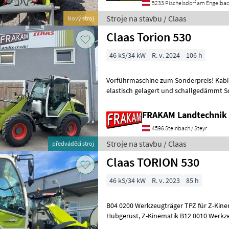
5233 Pischelsdorf am Engelba
Stroje na stavbu / Claas
Nový stroj
Claas Torion 530
46 kS/34 kW
R. v. 2024
106 h
Vorführmaschine zum Sonderpreis! Kabine: ROPS/FOPS-Kabine
elastisch gelagert und schallgedämmt 
Einscheibensicherheitsglas Kabinenbelüf
FRAKAM Landtechni
4596 Steinbach / Steyr
Stroje na stavbu / Claas
předváděcí stroj
Claas TORION 530
46 kS/34 kW
R. v. 2023
85 h
B04 0200 Werkzeugträger TPZ für Z-Kinematik, hydraulisch
Hubgerüst, Z-Kinematik B12 0010 Werkzeugträgerbetätigung aus der
Kabine J06 0010 Rangierkupplung