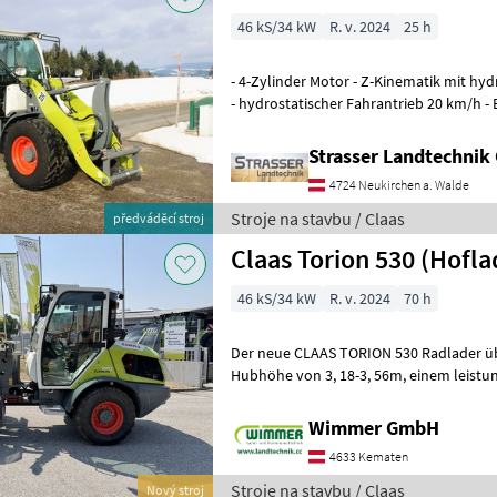
46 kS/34 kW
R. v. 2024
25 h
- 4-Zylinder Motor - Z-Kinematik mit hy
- hydrostatischer Fahrantrieb 20 km/h - 
EM-01 - Radio mit Blueto
Strasser Landtechni
4724 Neukirchen a. Walde
Stroje na stavbu / Claas
předváděcí stroj
Claas Torion 530
46 kS/34 kW
R. v. 2024
70 h
Der neue CLAAS TORION 530 Radlader üb
Hubhöhe von 3, 18-3, 56m, einem leistungsstarken Yanmar 2, 2L Motor
mit 46 und einer maximalen Kipplast
Wimmer GmbH
4633 Kematen
Stroje na stavbu / Claas
Nový stroj