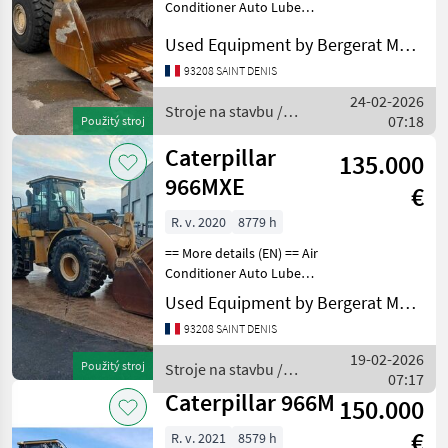
Conditioner Auto Lube
Bucket Emissions Level - EU
Used Equipment by Bergerat Monnoyeur
- EU STAGE V Online
Owner's Manual Radio - AM
93208 SAINT DENIS
FM Radio Regulatory
24-02-2026
Marking Ride Cont
Stroje na stavbu /
07:18
Použitý stroj
Caterpillar
Caterpillar
135.000
966MXE
€
R. v. 2020
8779 h
== More details (EN) == Air
Conditioner Auto Lube
Bucket Counterweight
Used Equipment by Bergerat Monnoyeur
Differential Lock Differential
93208 SAINT DENIS
Type - Slip Emissions Level -
EU - EU STAGE V Engine
19-02-2026
Použitý stroj
Stroje na stavbu /
Enclosu
07:17
Caterpillar
Caterpillar 966M
150.000
€
R. v. 2021
8579 h