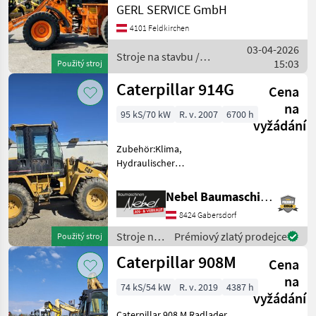
GERL SERVICE GmbH
Stundenzähler.......11920
Kramer
Motor...............90 kW, 6 Zyl.
4101 Feldkirchen
Cat Gewich
03-04-2026
Stroje na stavbu /
JCB
15:03
Použitý stroj
Caterpillar
Caterpillar 914G
Liebherr
Cena
na
95 kS/70 kW
R. v. 2007
6700 h
Volvo
vyžádání
Zubehör:Klima,
Claas
Hydraulischer
Schnellwechsler, 1Schaufel
Zobrazit
Stroje na stavbu Čelný
všech
Nebel Baumaschinen
nakladač
50
8424 Gabersdorf
MODEL
Stroje na
Prémiový zlatý prodejce
Použitý stroj
stavbu /
Caterpillar 908M
Cena
Caterpillar
na
74 kS/54 kW
R. v. 2019
4387 h
906
vyžádání
906-
Caterpillar 908 M Radlader