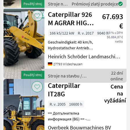
einstellbare Außenspiegel,
Stroje na
Prémiový zlatý prodejce
Použitý stroj
Schaufel GP 0, 95m³, mit M
stavbu /
Caterpillar 926
67.693
Caterpillar
M AGRAR HIGH
€
LIFT
166 kS/122 kW
R. v. 2017
9040 h
19 % s DPH
56.884,87 €
netto
Geschwindigkeit: 40 km/h,
Hydrostatischer Antrieb
________ wassergekühlter
Heinrich Schröder Landmaschinen KG Wildeshausen
CAT-Sechszylinder-Viertakt-,
27793 Wildeshausen
Dieselmotor C7.1, Acert mit
Turboaufladung und
22 dní
Použitý stroj
Stroje na stavbu /
Ladeluftkühlu
online
Caterpillar
Caterpillar
Cena
IT28G
na
vyžádání
R. v. 2005
16600 h
== Допълнителна
информация (BG) == -
Автоматична система за
Overbeek Bouwmachines BV