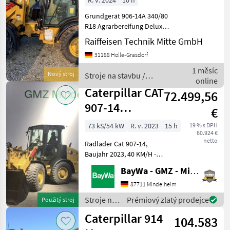
R. v. 2024
10 h
Grundgerät 906-14A 340/80
R18 Agrarbereifung Deluxe-
Kabine DAB+ Radio inkl.
Raiffeisen Technik Mitte GmbH
Bluetooth Umkehrlüfter
31188 Holle-Grasdorf
und Vorabscheider Schaufel
GP 0, 95m3 mit Zähnen
1 měsíc
Nový stroj
Stroje na stavbu /
Schnellwechsler Ga
online
Caterpillar
Caterpillar CAT
72.499,56
907-14
€
RADLADER
73 kS/54 kW
R. v. 2023
15 h
19 % s DPH
60.924 €
netto
Radlader Cat 907-14,
Baujahr 2023, 40 KM/H -
VERSION, 8X LED-
BayWa - GMZ - Mindelheim
ARBEITSSCHEINWERFER,
DELUXE-KABINE, DELUXE-
87711 Mindelheim
SITZ, HYDRAULISCHE
Stroje na
Prémiový zlatý prodejce
Použitý stroj
SCHWINGUNGSDÄMPFUNG,
stavbu /
Caterpillar 914
KOMBI-SCHAUFEL (0, 75 M³,
104.583
Caterpillar
1.8