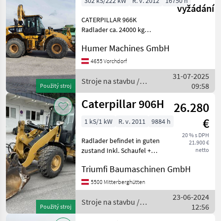
302 kS/222 kW
R. v. 2012
16750 h
vyžádání
CATERPILLAR 966K
Radlader ca. 24000 kg
Baujahr 2012 ca. 16750
Humer Machines GmbH
Betriebsstunden 6-
Zylinder-CATERPILLAR C9, 3
4655 Vorchdorf
Motor - 302 PS, Abgasstufe
31-07-2025
EU Stufe IIIB 4-Gang-
Stroje na stavbu /
09:58
Použitý stroj
Lastschalt
Caterpillar
Caterpillar 906H
26.280
€
1 kS/1 kW
R. v. 2011
9884 h
20 % s DPH
Radlader befindet in guten
21.900 €
zustand Inkl. Schaufel +
netto
Palettengabel Stroje na
Triumfi Baumaschinen GmbH
stavbu Čelný nakladač
5500 Mitterberghütten
23-06-2024
Stroje na stavbu /
12:56
Použitý stroj
Caterpillar