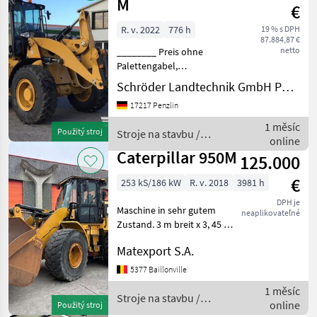
M
€
R. v. 2022
776 h
19 % s DPH
87.884,87 €
netto
________ Preis ohne
Palettengabel,
Einsatzgewicht: ca. 8.668 kg
Schröder Landtechnik GmbH Penzlin
(ausrüstungsabhängig),
17217 Penzlin
CAT-Vierzylinder-
Dieselmotor, Typ C3.6
1 měsíc
Použitý stroj
Stroje na stavbu /
ACERT (wassergekühlt), EU-
online
Caterpillar
Abgasstufe V
Caterpillar 950M
125.000
€
253 kS/186 kW
R. v. 2018
3981 h
DPH je
Maschine in sehr gutem
neaplikovateľné
Zustand. 3 m breit x 3, 45 m
hoch x 6, 91 m lang x 19.200
Matexport S.A.
kg Caterpillar C7.1 Motor,
186 kW / 250 PS Zusätzliche
5377 Baillonville
Hydraulikleitung,
1 měsíc
Hydraulikleit
Stroje na stavbu /
online
Použitý stroj
Caterpillar