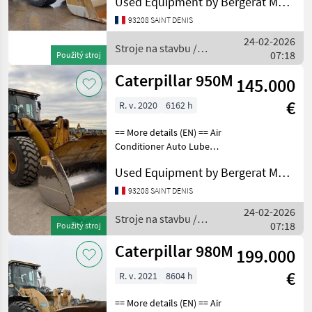
Used Equipment by Bergerat Monnoyeur
Lock Emissions Level - EU -
EU STAGE IV Emissions
93208 SAINT DENIS
Level - Japan - STEP 4
24-02-2026
FINAL Online
Stroje na stavbu /
07:18
Použitý stroj
Caterpillar
Caterpillar 950M
145.000
€
R. v. 2020
6162 h
== More details (EN) == Air
Conditioner Auto Lube
Auto Shift Bucket
Used Equipment by Bergerat Monnoyeur
Differential Lock Emissions
Level - EPA - EPA TIER 4f
93208 SAINT DENIS
Emissions Level - EU - EU
24-02-2026
STAGE V Emissi
Stroje na stavbu /
07:18
Použitý stroj
Caterpillar
Caterpillar 980M
199.000
€
R. v. 2021
8604 h
== More details (EN) == Air