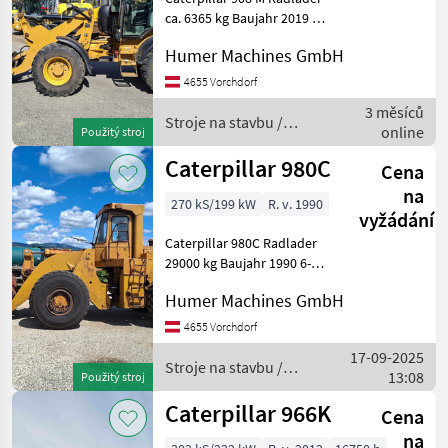
14A
ca. 6365 kg Baujahr 2019 Ca.
4387 Bstd. 4-Zylinder-3, 3-
906M
Humer Machines GmbH
Liter - CAT C3.3 B DIT Motor
908
– 74 PS - Abgasstufe EU
4655 Vorchdorf
M
STUFE IIIB, oder EPA TIER 4
3 měsíců
908HL
fi
Stroje na stavbu /
online
Použitý stroj
Caterpillar
924G
Caterpillar 980C
Cena
926 M
AGRAR
na
270 kS/199 kW
R. v. 1990
vyžádání
926E
Caterpillar 980C Radlader
930M
29000 kg Baujahr 1990 6-
938
Zylinder Caterpillar 3406
HL
Humer Machines GmbH
Motor - 14, 6 Liter Hubraum
- 270 PS Stroje na stavbu
Zobrazit
4655 Vorchdorf
Čelný nakladač
vše
17-09-2025
Stroje na stavbu /
13:08
Použitý stroj
MARKETPLACE
Caterpillar
Caterpillar 966K
Cena
Nabídky
Marketplace
Inzeráty
na
prodejců