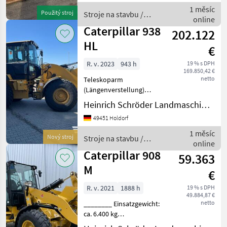
Lenkradverstellung Luftsitz
1 měsíc
Použitý stroj
Stroje na stavbu /
Radio
online
Caterpillar
Caterpillar 938
202.122
HL
€
R. v. 2023
943 h
19 % s DPH
169.850,42 €
netto
Teleskoparm
(Längenverstellung)
________ Einsatzgewicht:
Heinrich Schröder Landmaschinen KG Holdorf
ca. 16.200 kg
49451 Holdorf
(ausrüstungsabhängig),
CAT-Sechszylinder-
1 měsíc
Nový stroj
Stroje na stavbu /
Dieselmotor, Typ C7.1 Acert
online
Caterpillar
(wassergekühlt), EU-Abgas
Caterpillar 908
59.363
M
€
R. v. 2021
1888 h
19 % s DPH
49.884,87 €
netto
________ Einsatzgewicht:
ca. 6.400 kg
(ausrüstungsabhängig),