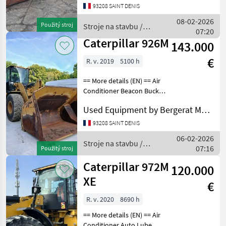
93208 SAINT DENIS
Lock Differential Type - Slip
Lift - Standard Lighting
08-02-2026
Použitý stroj
Stroje na stavbu /
Mirrors
07:20
Caterpillar
Caterpillar 926M
143.000
€
R. v. 2019
5100 h
== More details (EN) == Air
Conditioner Beacon Bucket
Emissions Level Lighting
Used Equipment by Bergerat Monnoyeur
Mirrors Online Owner's
Manual Product Link Radio
93208 SAINT DENIS
Ultra Low Sulfur Diesel
06-02-2026
FuelTIRES
Stroje na stavbu /
07:16
Použitý stroj
Caterpillar
Caterpillar 972M
120.000
XE
€
R. v. 2020
8690 h
== More details (EN) == Air
Conditioner Auto Lube