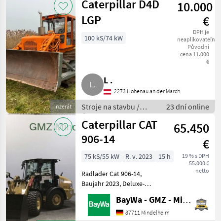
Caterpillar D4D
10.000
LGP
€
DPH je
100 kS/74 kW
neaplikovateľné
Původní
cena 11.000
€
L .
2273 Hohenau an der March
Stroje na stavbu /
23 dní online
Inzerát
Čelný nakladač
Caterpillar CAT
65.450
906-14
€
75 kS/55 kW
R. v. 2023
15 h
19 % s DPH
55.000 €
netto
Radlader Cat 906-14,
Baujahr 2023, Deluxe-
Kabine, DAB Plus Radio inkl.
BayWa - GMZ - Mindelheim
Bluetooth und Mikrofon,
beheizbare, elektrisch
87711 Mindelheim