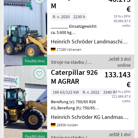
M
€
R. v. 2020
2230 h
19 % s DPH
38.884,87 €
netto
________ Einsatzgewicht:
ca. 5.600 kg
(ausrüstungsabhängig, CAT-
Heinrich Schröder Landmaschinen KG Völkersen
Vierzylinder-Dieselmotor,
27299 Völkersen
Typ C3.3B DIT
(wassergekühlt), EU-
Ještě 3 dní
Použitý stroj
Stroje na stavbu /
Abgasstufe V durch DPF
online
Caterpillar
und DOC (passive R
Caterpillar 926
133.143
M AGRAR
€
166 kS/122 kW
R. v. 2022
3340 h
19 % s DPH
111.884,87 €
netto
Bereifung (v): 750/65 R26
AS, Bereifung (h): 750/65
R26 AS, Geschwindigkeit: 40
Heinrich Schröder KG Landmaschinen Norden
km/h, Hydrostatischer
26506 Norden
Antrieb, Kabine ________
Neue Bereifung auf Anfrage
Ještě 1 dní
Použitý stroj
Stroje na stavbu /