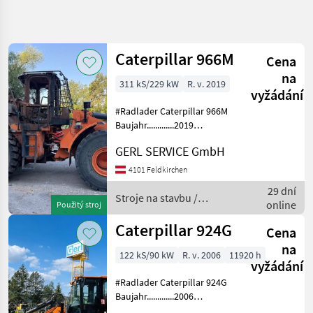
Zpřesnit
hledání
Caterpillar 966M
Cena
Kategorie
Země
Filtry
4
na
311 kS/229 kW
R. v. 2019
vyžádání
Zobrazit
AKTUÁLNÍ
#Radlader Caterpillar 966M
Obnovit
102
CESTA
Baujahr.............2019
výsledků
S/N.................CAT0966MPEJA03227
stavebná
GERL SERVICE GmbH
technika
Motor...............229 kW, 6 Zyl.
Cat Gewicht.............24, 0 t
Stroje
4101 Feldkirchen
Na
ERSA
29 dní
Stavbu
Stroje na stavbu /
online
Použitý stroj
Celny
Caterpillar
Nakladac
Caterpillar 924G
Cena
Caterpillar
na
122 kS/90 kW
R. v. 2006
11920 h
vyžádání
VYBRAT
KATEGORII
#Radlader Caterpillar 924G
Baujahr.............2006
Caterpillar
S/N.................CAT0924GKWMB01228