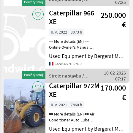
07:25
Použitý stroj
Caterpillar
Caterpillar 966
250.000
XE
€
R. v. 2022
3073 h
== More details (EN) ==
Online Owner's Manual
Stroje na stavbu Čelný
Used Equipment by Bergerat Monnoyeur
nakladač
93208 SAINT DENIS
10-02-2026
Použitý stroj
Stroje na stavbu /
07:17
Caterpillar
Caterpillar 972M
170.000
XE
€
R. v. 2021
7860 h
== More details (EN) == Air
Conditioner Auto Lube
Beacon Boom, GP Bucket
Used Equipment by Bergerat Monnoyeur
Counterweight Differential