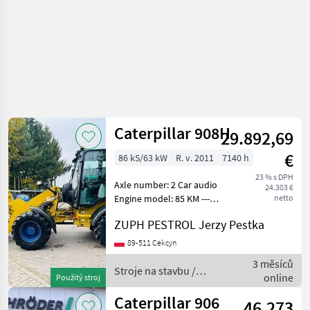
Caterpillar 908H
29.892,69
€
86 kS/63 kW
R. v. 2011
7140 h
23 % s DPH
Axle number: 2 Car audio
24.303 €
Engine model: 85 KM ---
netto
Stan: Używany - bardzo
ZUPH PESTROL Jerzy Pestka
dobry stan Dostępność:
Dostępny Sprzedam
89-511 Cekcyn
ładowarkę przegubową CAT
3 měsíců
908H Masa maszyny 6400
Stroje na stavbu /
online
Použitý stroj
kg
Caterpillar
Caterpillar 906
46.273