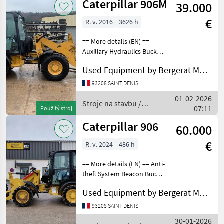
Caterpillar 906M
39.000
€
R. v. 2016
3626 h
== More details (EN) ==
Auxiliary Hydraulics Bucket
Coupler - Quick Coupler
Used Equipment by Bergerat Monnoyeur
Type - Hydraulic Emissions
Level - EU - Stage3a
93208 SAINT DENIS
Emissions Level - Japan -
01-02-2026
2008 Regulat
Stroje na stavbu /
07:11
Použitý stroj
Caterpillar
Caterpillar 906
60.000
€
R. v. 2024
486 h
== More details (EN) == Anti-
theft System Beacon Bucket
Combined Hydraulics - Two
Used Equipment by Bergerat Monnoyeur
Way Coupler - Quick
Coupler Type - Hydraulic
93208 SAINT DENIS
Emissions Level - EPA - EPA
30-01-2026