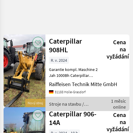
Caterpillar
Cena
908HL
na
vyžádání
R. v. 2024
Garantie kompl. Maschine 2
Jah 1000Bh Caterpillar
Radlader 908HL Grundgerät
Raiffeisen Technik Mitte GmbH
908HL-14A Deluxe-Sitz
31188 Holle-Grasdorf
(luftgefedert, Len stütze
und Sitzheizung) DAB+
1 měsíc
Nový stroj
Stroje na stavbu /
Radio inkl. Bluetoo
online
Caterpillar
Caterpillar 906-
Cena
14A
na
vyžádání