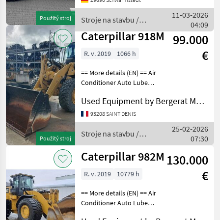
km/h, Hydrostatischer
Antrieb, Kabine ________
11-03-2026
Použitý stroj
Stroje na stavbu /
IM KUNDENAUF
04:09
Caterpillar
Caterpillar 918M
99.000
€
R. v. 2019
1066 h
== More details (EN) == Air
Conditioner Auto Lube
Auxiliary Hydraulics - 3rd
Used Equipment by Bergerat Monnoyeur
Valve Beacon Bucket
Coupler - Quick Coupler
93208 SAINT DENIS
Type - Hydraulic Emissions
25-02-2026
Level - EPA -
Stroje na stavbu /
07:30
Použitý stroj
Caterpillar
Caterpillar 982M
130.000
€
R. v. 2019
10779 h
== More details (EN) == Air
Conditioner Auto Lube
Beacon Bucket Differential