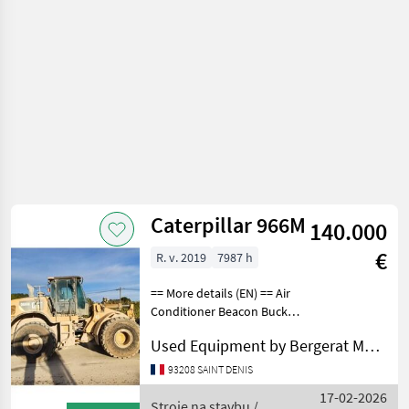
Caterpillar 966M
140.000
€
R. v. 2019
7987 h
== More details (EN) == Air
Conditioner Beacon Bucket
Lighting Online Owner's
Used Equipment by Bergerat Monnoyeur
Manual Product Link Radio
ROPSELECTRICAL,
93208 SAINT DENIS
STARTING AND CHARGING
17-02-2026
SYSTEM: Notes - ELE
Stroje na stavbu /