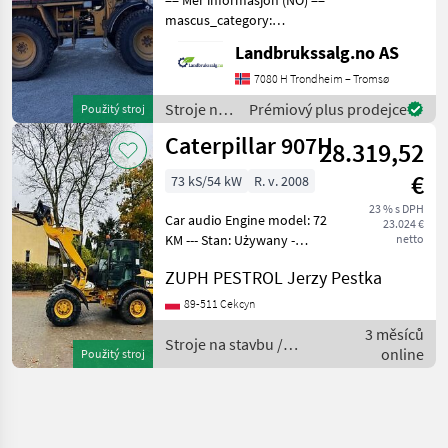
mascus_category:
wheelloaders Please
Landbrukssalg.no AS
provide reference number
upon request: 7178 See
7080 H Trondheim – Tromsø
en.landbrukssalg.no/7178
Stroje na
Prémiový plus prodejce
Použitý stroj
for more images Specifica
stavbu /
Caterpillar 907H
28.319,52
Caterpillar
€
73 kS/54 kW
R. v. 2008
23 % s DPH
Car audio Engine model: 72
23.024 €
KM --- Stan: Używany -
netto
bardzo dobry stan
ZUPH PESTROL Jerzy Pestka
Dostępność: Dostępny
Sprzedam ładowarkę
89-511 Cekcyn
przegubową CAT 907H W
3 měsíců
zestawie oryginalna łyżka i
Stroje na stavbu /
online
Použitý stroj
widły
Caterpillar