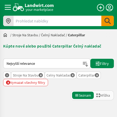
Prohledat nabídky
/
Stroje Na Stavbu
/
Čelný Nakladač
/
Caterpillar
Kúpte nové alebo použité Caterpillar Čelný nakladač
Takto se řadí nabídky na Landwirt.com
Filtry
x
x
x
x
Stroje Na Stavbu
Celny Nakladac
Caterpillar
x
Vymazat všechny filtry
Seznam
Mřížka