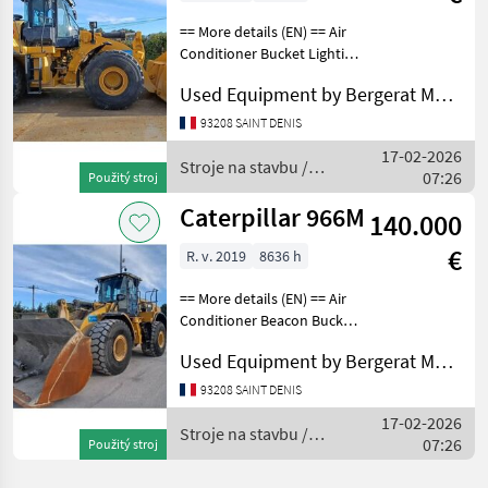
== More details (EN) == Air
Conditioner Bucket Lighting
Online Owner's Manual
Used Equipment by Bergerat Monnoyeur
Radio Ride Control
ROPSELECTRICAL,
93208 SAINT DENIS
STARTING AND CHARGING
17-02-2026
SYSTEM: Notes -
Stroje na stavbu /
07:26
Použitý stroj
ELECTRICAL
Caterpillar
Caterpillar 966M
140.000
€
R. v. 2019
8636 h
== More details (EN) == Air
Conditioner Beacon Bucket
Lighting Online Owner's
Used Equipment by Bergerat Monnoyeur
Manual Product Link Radio
Ride Control ROPSGENERAL
93208 SAINT DENIS
APPEARANCE: Notes -
17-02-2026
GENERAL APPE
Stroje na stavbu /
07:26
Použitý stroj
Caterpillar