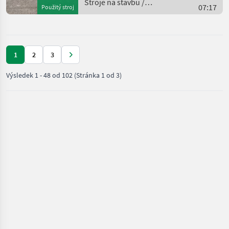
TIER 4f
Stroje na stavbu /
07:17
Použitý stroj
Caterpillar
1
2
3
Výsledek
1
-
48
od
102
(Stránka 1 od 3)