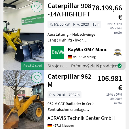
Caterpillar 908
78.199,66
-14A HIGHLIFT
€
75 kS/55 kW
R. v. 2023
15 h
19 % s DPH
65.714 €
netto
Ausstattung: - Hubschwinge
Lang ( Highlift) - hydr.
Schnellwechsler - 3.
BayWa GMZ Manching
Steuerkreis - Erdschaufel -
Palettengabel - LED
85077 Manching
Arbeitsscheinwerfer Jetzt
Stroje na
Prémiový zlatý prodejce
Použitý stroj
auch über WhatsApp
stavbu /
Caterpillar 962
106.981
Caterpillar
M
€
R. v. 2016
7932 h
19 % s DPH
89.900 €
netto
962 M CAT-Radlader in Serie
Zentralschmieranlage
Wandlergetriebe Allrad
AGRAVIS Technik Center GmbH
Bereifung: 23.5 R25 Heizung
49716 Meppen
Klimaanlage Kabine