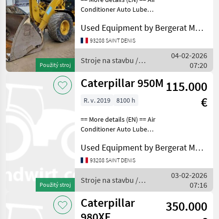
Conditioner Auto Lube
Auto Shift Auxiliary
Used Equipment by Bergerat Monnoyeur
Hydraulics Bucket
Counterweight Coupler -
93208 SAINT DENIS
Quick Coupler Type -
04-02-2026
Hydraulic Emissions Level -
Stroje na stavbu /
07:20
Použitý stroj
Caterpillar
Caterpillar 950M
115.000
€
R. v. 2019
8100 h
== More details (EN) == Air
Conditioner Auto Lube
Beacon Emissions Level -
Used Equipment by Bergerat Monnoyeur
EPA - EPA TIER 4f Emissions
Level - EU - EU STAGE V
93208 SAINT DENIS
Lighting Mirrors Online
03-02-2026
Owner's Man
Stroje na stavbu /
07:16
Použitý stroj
Caterpillar
Caterpillar
350.000
980XE