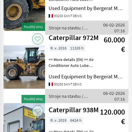
Boom, GP Bucket
Used Equipment by Bergerat Monnoyeur
Counterweight Differential
93208 SAINT DENIS
Lock Differential Type -
Limited Lift - Standard
06-02-2026
Použitý stroj
Stroje na stavbu /
Lighting Online Owne
07:16
Caterpillar
Caterpillar 972M
60.000
€
R. v. 2016
11326 h
== More details (EN) == Air
Conditioner Auto Lube
Boom, GP Bucket
Used Equipment by Bergerat Monnoyeur
Counterweight Differential
Lock Differential Type - Slip
93208 SAINT DENIS
Engine Enclosures Lift -
06-02-2026
Standard Light
Stroje na stavbu /
07:16
Použitý stroj
Caterpillar
Caterpillar 938M
120.000
€
R. v. 2019
6424 h
== More details (EN) == Air