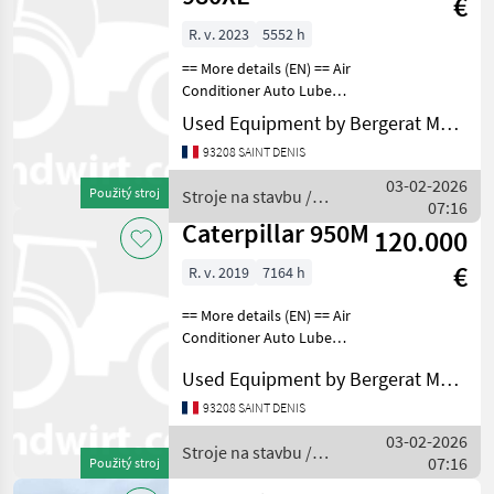
€
R. v. 2023
5552 h
== More details (EN) == Air
Conditioner Auto Lube
Beacon Emissions Level -
Used Equipment by Bergerat Monnoyeur
EU - EU STAGE V Lighting
93208 SAINT DENIS
Mirrors Online Owner's
Manual Product Link Radio
03-02-2026
Použitý stroj
Stroje na stavbu /
Ultra Low Su
07:16
Caterpillar
Caterpillar 950M
120.000
€
R. v. 2019
7164 h
== More details (EN) == Air
Conditioner Auto Lube
Beacon Emissions Level -
Used Equipment by Bergerat Monnoyeur
EPA - EPA TIER 4f Emissions
Level - EU - EU STAGE V
93208 SAINT DENIS
Lighting Mirrors Online
03-02-2026
Owner's Man
Stroje na stavbu /
07:16
Použitý stroj
Caterpillar