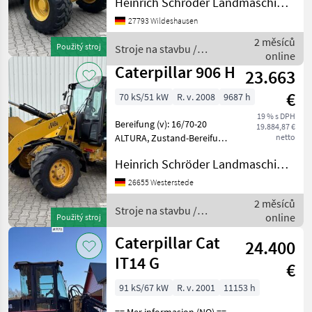
Heinrich Schröder Landmaschinen KG Wildeshausen
CAT-Vierzylinder-
27793 Wildeshausen
Dieselmotor, Typ C3.3B DIT
(wassergekühlt), EU-
2 měsíců
Použitý stroj
Stroje na stavbu /
Abgasstufe V durch DPF
online
Caterpillar
und DOC (passive
Caterpillar 906 H
23.663
€
70 kS/51 kW
R. v. 2008
9687 h
19 % s DPH
Bereifung (v): 16/70-20
19.884,87 €
ALTURA, Zustand-Bereifung
netto
(v): 20 %, Bereifung (h):
Heinrich Schröder Landmaschinen KG Westerstede
16/70-20 BKT, Zustand-
Bereifung (h): 80 %,
26655 Westerstede
Tragkraft: 4200 kg,
2 měsíců
Hubhöhe: 320 cm, Hy
Stroje na stavbu /
online
Použitý stroj
Caterpillar
Caterpillar Cat
24.400
IT14 G
€
91 kS/67 kW
R. v. 2001
11153 h
== Mer informasjon (NO) ==