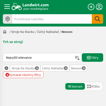
Prohledat nabídky
/
Stroje Na Stavbu
/
Čelný Nakladač
/
Neuson
Trh se stroji
Takto se řadí nabídky na Landwirt.com
Filtry
x
x
x
x
Stroje Na Stavbu
Celny Nakladac
Neuson
x
Vymazat všechny filtry
Seznam
Mřížka