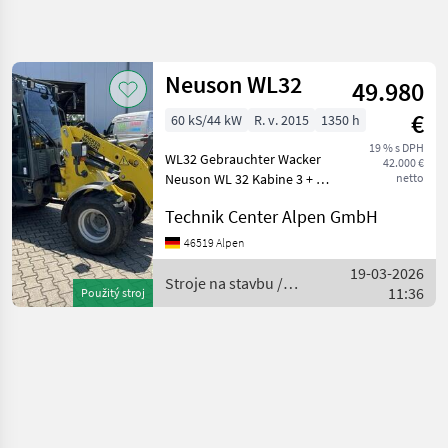
Zpřesnit
hledání
Neuson WL32
49.980
Kategorie
Země
Filtry
4
€
60 kS/44 kW
R. v. 2015
1350 h
Zobrazit
19 % s DPH
AKTUÁLNÍ
WL32 Gebrauchter Wacker
Obnovit
1
42.000 €
CESTA
Neuson WL 32 Kabine 3 + 4
netto
výsledků
Steuerkreis mit
stavebná
Technik Center Alpen GmbH
technika
Umschaltventil
Multifunktionsjoystick
Stroje
46519 Alpen
Na
Ohne Anbaugeräte Stroje
19-03-2026
Stavbu
na stavbu Čelný nakladač
Stroje na stavbu /
11:36
Použitý stroj
Celny
Neuson
Nakladac
Neuson
VYBRAT
KATEGORII
Neuson