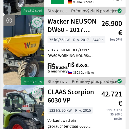
HECKGEWICHTSPLATTE 62
83104 Schönau
KG1X
Stroje na
Prémiový zlatý prodejce
Použitý stroj
HYDRAULIKKREISLAUF
stavbu /
Wacker NEUSON
DPPPEL31X15.50-15
26.900
Sonstige
SKIDDATENBESCHEINIGUNG
DW60 - 2017
€
BRD 20 KMDRUCKFREIER
YEAR - 3440
75 kS/55 kW
R. v. 2017
3440 h
bez DPH
HOURS
2017 YEAR MODEL/TYPE:
DW60 WORKING HOURS:
3.440 h ENGINE: DIESEL
FIŠ d.o.o.
PERKINS - 55 kW WEIGHT:
5.148 kg LIFT / PAYLOAD
3303 Gomilsko
CAPACITY: 6.000 kg 4x4
Stroje na
Prémiový plus prodejce
Použitý stroj
DRIVE HYDROSTATIC DRIV
stavbu /
CLAAS Scorpion
42.721
Wacker
Neuson
6030 VP
€
122 kS/90 kW
R. v. 2015
19 % s DPH
35.900 €
netto
Verkauft wird ein
gebrauchter Claas 6030