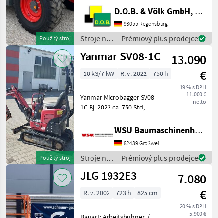
Varipower Teleskoplader -
D.O.B. & Völk GmbH, Filiale Regensburg
Kramer
Schnellwechselplatte
93055 Regensburg
hydraulisch - Handgas mit
Stroje na
Prémiový plus prodejce
Použitý stroj
Langsamfahreinrichtung -
stavbu /
Yanmar SV08-1C
Motorvorwärmung ü
13.090
Claas
€
10 kS/7 kW
R. v. 2022
750 h
19 % s DPH
11.000 €
Yanmar Microbagger SV08-
netto
1C Bj. 2022 ca. 750 Std,
gepflegt 11000 € zzgl. MwSt.
(ausweisbar) Finanzierung
WSU Baumaschinenhandel u. Gerätevermietung GmbH
und Lieferung
82439 Großweil
Deutschlandweit möglich!
Mieten ab 67, - € Be
Stroje na
Prémiový plus prodejce
Použitý stroj
stavbu /
JLG 1932E3
7.080
Yanmar
€
R. v. 2002
723 h
825 cm
20 % s DPH
5.900 €
Bauart: Arbeitsbühnen /