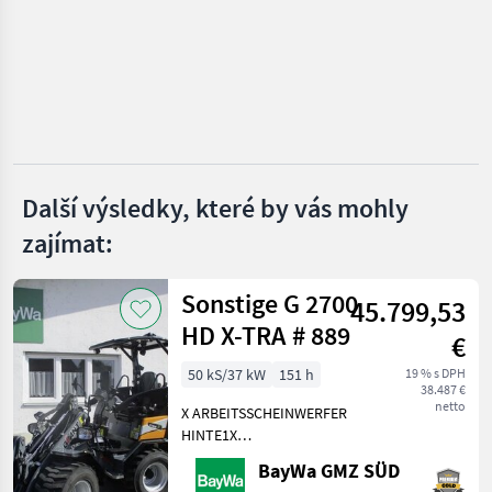
Caterpillar
Kramer
JCB
Liebherr
Další výsledky, které by vás mohly
zajímat:
Volvo
Zobrazit
Sonstige G 2700
všech
45.799,53
49
HD X-TRA # 889
€
MARKETPLACE
50 kS/37 kW
151 h
19 % s DPH
38.487 €
Nabídky
netto
X ARBEITSSCHEINWERFER
Marketplace
Inzeráty
prodejců
HINTE1X
ARBEITSSCHEINWERFER
BayWa GMZ SÜD
VORNE1X