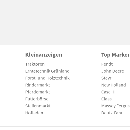
Kleinanzeigen
Top Marke
Traktoren
Fendt
Erntetechnik Grünland
John Deere
Forst- und Holztechnik
Steyr
Rindermarkt
New Holland
Pferdemarkt
Case IH
Futterbörse
Claas
Stellenmarkt
Massey Fergu
Hofladen
Deutz-Fahr