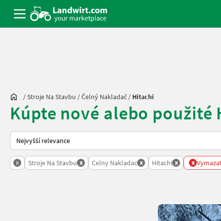
/
Stroje Na Stavbu
/
Čelný Nakladač
/
Hitachi
Kúpte nové alebo použité 
Takto se řadí nabídky na Landwirt.com
x
x
x
x
x
Stroje Na Stavbu
Celny Nakladac
Hitachi
Vymazat 