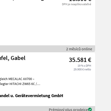
DPH je neaplikovateľné
2 měsíců online
fel, Gabel
35.581 €
19 % s DPH
29.900 € netto
ugleich MECALAC AX700 –
n
ndel u. Gerätevermietung GmbH
Prémiový plus prodejce