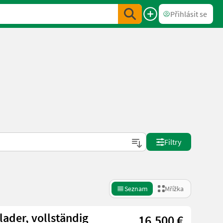
Přihlásit se
Filtry
Seznam
Mřížka
ader, vollständig
16.500 €