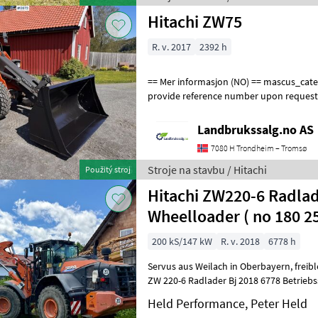
Hitachi ZW75
R. v. 2017
2392 h
== Mer informasjon (NO) == mascus_category: wheelloaders Please
provide reference number upon request
en.landbrukssalg.no/8973 for more imag
Landbrukssalg.no AS
7080 H Trondheim – Tromsø
Stroje na stavbu / Hitachi
Použitý stroj
Hitachi ZW220-6 Radlad
Wheelloader ( no 180 2
200 kS/147 kW
R. v. 2018
6778 h
Servus aus Weilach in Oberbayern, freibleibend bieten wir an: Hitachi
ZW 220-6 Radlader Bj 2018 6778 Betrie
Klima Schaufel 3m3 De
Held Performance, Peter Held