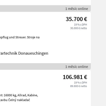
1 měsíc online
35.700 €
19 % s DPH
30.000 € netto
rartechnik Donaueschingen
1 měsíc online
106.981 €
19 % s DPH
89.900 € netto
Schaufel Stroje na stavbu Čelný nakladač