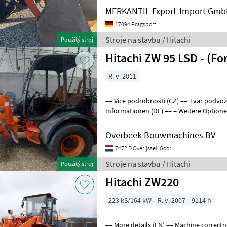
MERKANTIL Export-Import Gm
17094 Pragsdorf
Stroje na stavbu / Hitachi
Použitý stroj
Hitachi ZW 95 LSD - (For
R. v. 2011
== Více podrobnosti (CZ) == Tvar podvozku: kink == Weitere
Informationen (DE) == = Weitere Optionen und Zubehör = -
Verstellausleger = Weitere Information
Overbeek Bouwmachines BV
7472 D Overijssel, Goor
Stroje na stavbu / Hitachi
Použitý stroj
Hitachi ZW220
223 kS/164 kW
R. v. 2007
9114 h
== More details (EN) == Machine correctness: Correct tyre size: 23.5-25