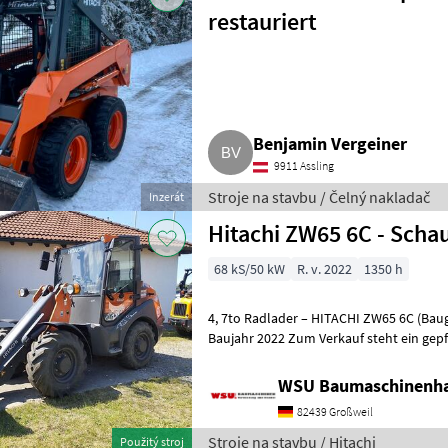
restauriert
Benjamin Vergeiner
9911 Assling
Stroje na stavbu / Čelný nakladač
Inzerát
Hitachi ZW65 6C - Schau
68 kS/50 kW
R. v. 2022
1350 h
4, 7to Radlader – HITACHI ZW65 6C (Ba
Baujahr 2022 Zum Verkauf steht ein gepflegter HITACHI ZW65 6C /
MECALAC AX700 Radlader mit ca. 4, 7 To
WSU Baumaschinenha
82439 Großweil
Stroje na stavbu / Hitachi
Použitý stroj