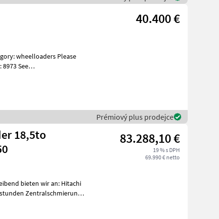
40.400 €
: 8973 See
es Specifica
Prémiový plus prodejce
er 18,5to
83.288,10 €
50
19 % s DPH
69.990 € netto
bsstunden Zentralschmierung