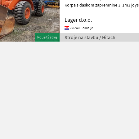
Korpa s daskom zapremnine 3, 1m3 joystick k
stavbu Čelný nakladač
Lager d.o.o.
88240 Posusije
Stroje na stavbu / Hitachi
Použitý stroj