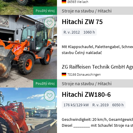
86565 Weilach
Stroje na stavbu / Hitachi
Použitý stroj
Hitachi ZW 75
R. v. 2012
1060 h
Mit Klappschaufel, Palettengabel, Schneepflug und Streuer. Stroje na
stavbu Čelný nakladač
ZG Raiffeisen Technik GmbH Ag
78166 Donaueschingen
Stroje na stavbu / Hitachi
Použitý stroj
Hitachi ZW180-6
176 kS/129 kW
R. v. 2019
6050 h
Geschwindigkeit: 20 km/h, Gesamtgewicht: 16000 kg, Allrad, Kabine,
Diesel ________ mit 