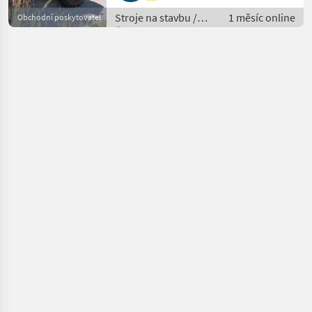
Stroje na stavbu /
1 měsíc online
Obchodní poskytovatel
Čelný nakladač