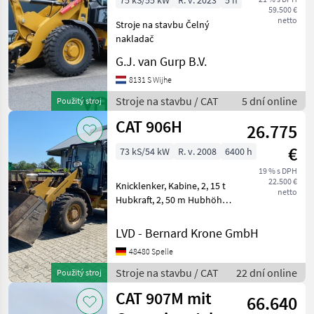
75 kS/55 kW
R. v. 2023
5 h
59.500 €
netto
Stroje na stavbu Čelný
nakladač
G.J. van Gurp B.V.
8131 S Wijhe
Stroje na stavbu / CAT
5 dní online
Použitý stroj
CAT 906H
26.775
€
73 kS/54 kW
R. v. 2008
6400 h
19 % s DPH
22.500 €
Knicklenker, Kabine, 2, 15 t
netto
Hubkraft, 2, 50 m Hubhöhe,
Hydraulikpumpe: 83 l/min,
hydr.
LVD - Bernard Krone GmbH
Schnellwechselaufnahme,
48480 Spelle
Aufnahme: Volvo, 3.
Steuerkreis, Hydrostat 20
Stroje na stavbu / CAT
22 dní online
Použitý stroj
km/h, Kli
CAT 907M mit
66.640