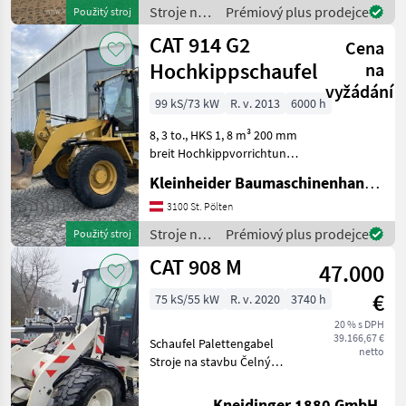
gepflegter Zustand,
Stroje na
Prémiový plus prodejce
Použitý stroj
deutsche Straßenzulassung
stavbu /
CAT 914 G2
Str
Cena
CAT
Hochkippschaufel
na
vyžádání
99 kS/73 kW
R. v. 2013
6000 h
8, 3 to., HKS 1, 8 m³ 200 mm
breit Hochkippvorrichtung,
3. Kreis,
Kleinheider Baumaschinenhandel GmbH.
Zentralschmieranlage,
Heizung Stroje na stavbu
3100 St. Pölten
Čelný nakladač
Stroje na
Prémiový plus prodejce
Použitý stroj
stavbu /
CAT 908 M
47.000
CAT
€
75 kS/55 kW
R. v. 2020
3740 h
20 % s DPH
39.166,67 €
Schaufel Palettengabel
netto
Stroje na stavbu Čelný
nakladač
Kneidinger 1880 GmbH.