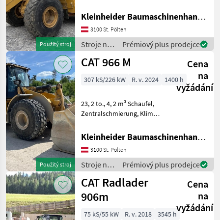
trimble-loadrite Waage, 4, 8
m3 Schaufel Stroje na
Kleinheider Baumaschinenhandel GmbH.
Caterpillar
stavbu Čelný nakladač
3100 St. Pölten
Kramer
Stroje na
Prémiový plus prodejce
Použitý stroj
stavbu /
CAT 966 M
JCB
Cena
CAT
na
307 kS/226 kW
R. v. 2024
1400 h
Liebherr
vyžádání
23, 2 to., 4, 2 m³ Schaufel,
Volvo
Zentralschmierung, Klima,
CAT Payload Waage,
Zobrazit
Schwingungsdämpfung
všech
Kleinheider Baumaschinenhandel GmbH.
Stroje na stavbu Čelný
49
3100 St. Pölten
nakladač
MODEL
Stroje na
Prémiový plus prodejce
Použitý stroj
stavbu /
CAT Radlader
Cena
CAT
906m
na
906
vyžádání
M
75 kS/55 kW
R. v. 2018
3545 h