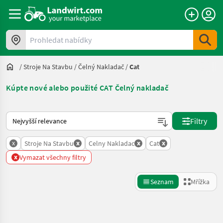
Prohledat nabídky
/
Stroje Na Stavbu
/
Čelný Nakladač
/
Cat
Kúpte nové alebo použité CAT Čelný nakladač
Takto se řadí nabídky na Landwirt.com
Filtry
x
x
x
x
Stroje Na Stavbu
Celny Nakladac
Cat
x
Vymazat všechny filtry
Seznam
Mřížka