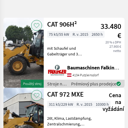
Zpřesnit
hledání
CAT 906H²
33.480
Kategorie
Země
Filtry
4
€
75 kS/55 kW
R. v. 2015
2650 h
Zobrazit
20 % s DPH
AKTUÁLNÍ
Obnovit
19
27.900 €
mit Schaufel und
CESTA
netto
výsledků
Gabelträger und 3
stavebná
hydraulischen Steuerkreis!!
technika
Betriebsgewicht: 5630kg
Baumaschinen Falkinger
Stroje
Reifen 70% Der CAT 906H2
Na
4134 Putzleinsdorf
ist in einem guten
Stavbu
Zustand!! BAUMASCHINEN
Stroje na
Prémiový plus prodejce
Použitý stroj
Celny
FALKING
stavbu /
Nakladac
CAT 972 MXE
Cena
CAT
Cat
na
311 kS/229 kW
R. v. 2015
10300 h
vyžádání
VYBRAT
KATEGORII
26t, Klima, Lastdämpfung,
Zentralschmierung,
CAT