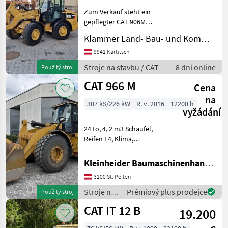
908
Zum Verkauf steht ein
M
gepflegter CAT 906M
966
Kompaktradlader aus dem
M
Klammer Land- Bau- und Kommunaltechnik
Baujahr 2018 mit 75 PS (55
kW) und 3.545
9941 Kartitsch
MARKETPLACE
Betriebsstunden. Die
Stroje na stavbu / CAT
8 dní online
Použitý stroj
Maschine überzeugt durch
Nabídky
Marketplace
Inzeráty
CAT 966 M
ihre komp
Cena
prodejců
na
307 kS/226 kW
R. v. 2016
12200 h
vyžádání
24 to, 4, 2 m3 Schaufel,
Reifen L4, Klima,
Lastdämpfung,
Joysticklenkung, 12000 h
Kleinheider Baumaschinenhandel GmbH.
großes Service von
3100 St. Pölten
Zeppelin durchgeführt,
Partikelfilter neu bei 10000
Stroje na
Prémiový plus prodejce
Použitý stroj
h, Sitz neu b
stavbu /
CAT IT 12 B
19.200
CAT