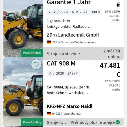
Garantie 1 Jahr
€
75 kS/55 kW
R. v. 2021
390 h
19 % s DPH
56.000 €
netto
1 gebrauchter
knickgelenkter Radlader
Hersteller: Cat Modell: 907
Zürn Landtechnik GmbH
M Baujahr: 2021 / EZ
74214 Schöntal-Westernhausen
06.12.2021
Betriebsstunden: 390 h
2 měsíců
Použitý stroj
Stroje na stavbu /
Seriennummer:
online
CAT
CAT0907MLK5700452
CAT 908 M
47.481
Einsatzge
€
R. v. 2020
2477 h
19 % s DPH
39.900 €
CAT 908M, Bj. 2020, 2477h,
netto
hydr. Schnellwechsler,
Schaufel, Palettengabel,
Breitreifen, Service neu von
KFZ-NFZ Marco Haidl
CAT auch günstige
94089 Neureichenau
Zustellung möglich Stroje
na stavbu Čelný
Stroje na
Prémiový plus prodejce
Použitý stroj