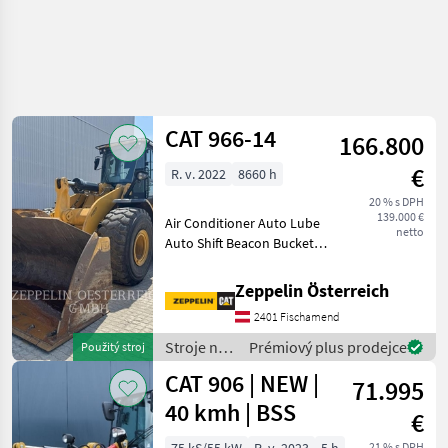
CAT 966-14
166.800
€
R. v. 2022
8660 h
20 % s DPH
139.000 €
Air Conditioner Auto Lube
netto
Auto Shift Beacon Bucket
Engine Enclosures Lighting
Online Owner's Manual
Zeppelin Österreich
Product Link Ride Control
2401 Fischamend
Emissions Level - EU - EU
STAGE V Regul
Stroje na
Prémiový plus prodejce
Použitý stroj
stavbu /
CAT 906 | NEW |
71.995
CAT
40 kmh | BSS
€
21 % s DPH