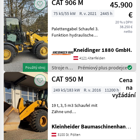
CAT 906 M
45.900
CAT
€
75 kS/55 kW
R. v. 2021
2445 h
20 % s DPH
38.250 €
Palettengabel Schaufel 3.
netto
Funktion hydraulische
Geräteverriegelung
hydraulické blokovanie
Kneidinger 1880 GmbH.
pracovného prostriedku,
4121 Altenfelden
Vodičská kabína, Rýchlo
striedavé kádere, Náhradný
Stroje na
Prémiový plus prodejce
Použitý stroj
stavbu /
CAT 950 M
Cena
CAT
na
249 kS/183 kW
R. v. 2016
11200 h
vyžádání
19 t, 3, 5 m3 Schaufel mit
Zähne und
Zwischensegmenten,
Command steer. Klima,
Kleinheider Baumaschinenhandel GmbH.
Lastdämpfung,
3100 St. Pölten
Zentralschmierung, sehr