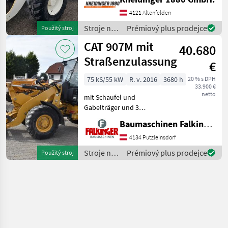
4121 Altenfelden
Stroje na
Prémiový plus prodejce
Použitý stroj
stavbu /
CAT 907M mit
40.680
CAT
Straßenzulassung
€
75 kS/55 kW
R. v. 2016
3680 h
20 % s DPH
33.900 €
netto
mit Schaufel und
Gabelträger und 3
hydraulischen Steuerkreis!!
Baumaschinen Falkinger
Betriebsgewicht: 5750kg
Reifen 50% Der CAT 907M
4134 Putzleinsdorf
ist in einem guten
Stroje na
Prémiový plus prodejce
Použitý stroj
Zustand!! BAUMASCHINEN
stavbu /
FALKINGE
CAT