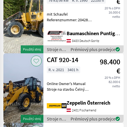
€
76 kS/56 kW
R. v. 1990
22100 h
20 % s DPH
16.000 €
mit Schaufel
netto
Referenznummer: 20428
Baumaschinen Puntigam
GmbH Unser Spezialgebiet:
Baumaschinen Puntigam GmbH
Ankauf - Verkauf -
8483 Deutsch Goritz
Vermietung von
Baumaschinen Besuchen
Stroje na
Prémiový plus prodejce
Použitý stroj
Sie unsere Baumaschine
stavbu /
CAT 920-14
98.400
CAT
€
R. v. 2021
3401 h
20 % s DPH
82.000 €
Online Owner's Manual
netto
Stroje na stavbu Čelný
nakladač
Zeppelin Österreich
2401 Fischamend
Stroje na
Prémiový plus prodejce
Použitý stroj
stavbu /