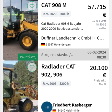
stavbu /
CAT 908 M
57.715
CAT
€
R. v. 2020
2000 h
19 % s DPH
Cat Radlader 908M Baujahr
48.500 €
2020 2000 Betriebsstunden
netto
3. Steuerkreis
Duffner Landtechnik GmbH + Co KG
Umschaltsignal und
Stomdose 4. Steuerkreis
88367 Hohentengen
Zusatztaster am Joystick
06-02-2024
Stroje na stavbu Čelný
Stroje na stavbu /
08:30
Použitý stroj
naklad
CAT
Radlader CAT
20.100
902, 906
€
Preis inkl.
R. v. 2003
5200 h
MwSt
Friedbert Kasberger
94145 Haidmühle