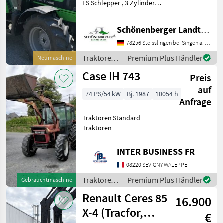
LS Schlepper , 3 Zylinder
2887 Hubraum, 55,
2kW/75PS, Allradbereifung
Schönenberger Landtechnik OHG
360/70R20 vorne,
420/70R30 hinten,
78256 Steisslingen bei Singen a. Htwl.
40km/Stunde ,
Traktoren /
Premium Plus Händler
Neumaschine
synchronisiertes mech
Deutz Fahr
Case IH 743
Preis
auf
74 PS/54 kW
Bj. 1987
10054 h
Anfrage
Traktoren Standard
Traktoren
INTER BUSINESS FR
08220 SEVIGNY WALEPPE
Traktoren /
Premium Plus Händler
Gebrauchtmaschine
Case IH
Renault Ceres 85
16.900
X-4 (Tracfor,
€