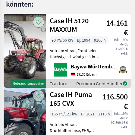
könnten:
1050
Vario
ProfiPlus
Case IH 5120
14.161
209
MAXXUM
€
Vario
(Gen3)
90 PS/66 kW
Bj. 1994
9166 h
inkl. 19%
210
MwSt
11.900 €
Vario
Antrieb: Allrad, Frontlader,
exkl.
(Gen3)
Höchstgeschwindigkeit in
km/h: 40 km/h Die
211
Baywa Württemberg
Vario
Maschine steht an unserem
BayWa Standort in DE-
89155 Erbach
211
89155 Erbach.Gerne steht
Vario
Traktoren
Premium Gold Händler
Gebrauchtmaschine
Ihnen Herr Straub unter
(Gen3)
/ Case IH
Case IH Puma
116.500
211
Vario F
165 CVX
€
(Gen3)
165 PS/121 kW
Bj. 2021
2116 h
inkl. 19%
309
MwSt
LSA
97.899,16 €
Antrieb: Allrad,
exkl.
310
Druckluftbremse, EHR,
Vario