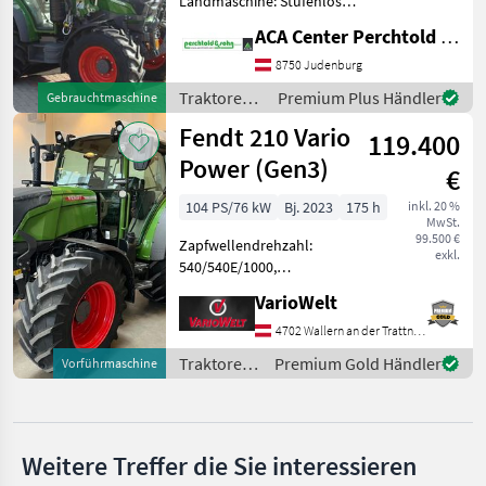
Landmaschine: Stufenloses
Getriebe, Plattform: Kabine,
Fendt
ACA Center Perchtold - Perchtold & Sohn GmbH
Zapfwellendrehzahl:
540/540E/1000,
8750 Judenburg
John Deere
Höchstgeschwindigkeit in
Traktoren /
Premium Plus Händler
Gebrauchtmaschine
km/h: 40 km/h, Aufladung:
Fendt
New Holland
Fendt 210 Vario
119.400
Power (Gen3)
€
Steyr
104 PS/76 kW
Bj. 2023
175 h
inkl. 20 %
Claas
MwSt.
99.500 €
Zapfwellendrehzahl:
exkl.
540/540E/1000,
Massey Ferguson
Kreuzsteuerhebel:
VarioWelt
elektrisch, Oberlenker
Alle 48
hinten: hydraulisch,
anzeigen
4702 Wallern an der Trattnach
Höchstgeschwindigkeit in
Traktoren
Premium Gold Händler
Vorführmaschine
MODELL
km/h: 40 km/h, Getriebeart
/ Fendt
Landmaschine: Stufen
Weitere Treffer die Sie interessieren
1050
Vario