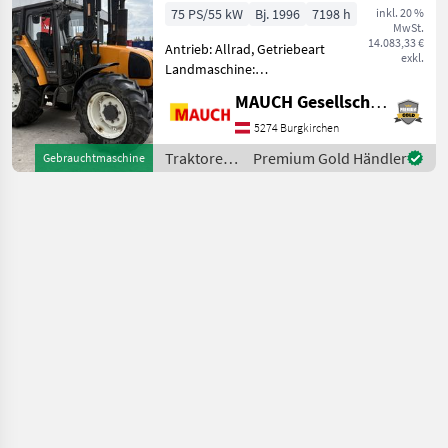
Tr.sp.)
75 PS/55 kW
Bj. 1996
7198 h
inkl. 20 %
MwSt.
14.083,33 €
Antrieb: Allrad, Getriebeart
exkl.
Landmaschine:
Schaltgetriebe, Plattform:
MAUCH Gesellschaft m.b.H. & Co.KG
Kabine,
Zapfwellendrehzahl:
5274 Burgkirchen
540/1000,
Traktoren
Premium Gold Händler
Gebrauchtmaschine
Höchstgeschwindigkeit in
/ Renault
km/h: 40 km/h,
Bolzengröße Anhängevor