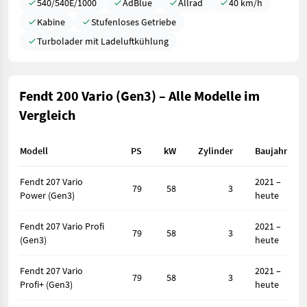
540/540E/1000
AdBlue
Allrad
40 km/h
Kabine
Stufenloses Getriebe
Turbolader mit Ladeluftkühlung
Fendt 200 Vario (Gen3) – Alle Modelle im
Vergleich
Modell
PS
kW
Zylinder
Baujahr
Fendt 207 Vario
2021 –
79
58
3
Power (Gen3)
heute
Fendt 207 Vario Profi
2021 –
79
58
3
(Gen3)
heute
Fendt 207 Vario
2021 –
79
58
3
Profi+ (Gen3)
heute