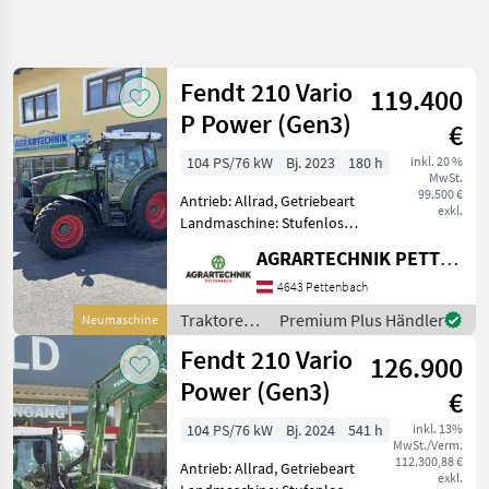
Suche
verfeinern
Fendt 210 Vario
119.400
Kategorie
Land
Filter
5
P Power (Gen3)
€
3
104 PS/76 kW
Bj. 2023
180 h
inkl. 20 %
AKTUELLER
Zurücksetzen
Ergebnisse
MwSt.
PFAD
99.500 €
anzeigen
Antrieb: Allrad, Getriebeart
exkl.
Landtechnik
Landmaschine: Stufenloses
Getriebe, Plattform: Kabine,
Traktoren
AGRARTECHNIK PETTENBACH GMBH
Zapfwellendrehzahl:
Standard
540/540E/1000,
4643 Pettenbach
Traktoren
Höchstgeschwindigkeit in
Traktoren /
Premium Plus Händler
Neumaschine
km/h: 40 km/h, Aufladung:
Fendt
Fendt
Fendt 210 Vario
126.900
210
Vario
Power (Gen3)
€
Power
Gen3
104 PS/76 kW
Bj. 2024
541 h
inkl. 13%
MwSt./Verm.
KATEGORIE
112.300,88 €
Antrieb: Allrad, Getriebeart
WÄHLEN
exkl.