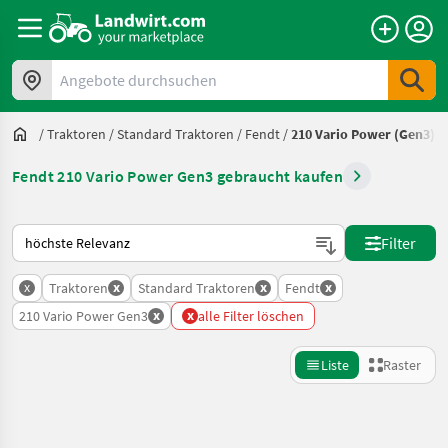
Angebote durchsuchen
/
Traktoren
/
Standard Traktoren
/
Fendt
/
210 Vario Power (Gen3)
Fendt 210 Vario Power Gen3 gebraucht kaufen
So wird auf Landwirt.com sortiert
Filter
x
x
x
x
Traktoren
Standard Traktoren
Fendt
x
x
210 Vario Power Gen3
alle Filter löschen
Liste
Raster