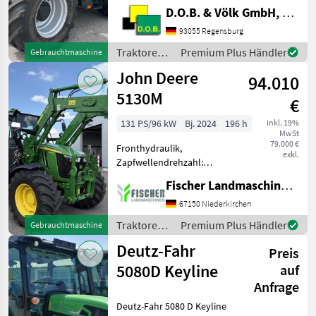
Frontzapfwelle, gefederte
D.O.B. & Völk GmbH, Filiale Regensburg
311
Vorderachse,
LSA
Höchstgeschwindigkeit in
93055 Regensburg
km/h: 50 km/h, Luftsitz,
Alle
Traktoren /
Premium Plus Händler
Gebrauchtmaschine
Plattform: Kabine,
anzeigen
Case IH
John Deere
Zapfwellendrehzahl: 540/54
94.010
MARKTPLATZ
5130M
€
Marktplatz
Händlerangebote
Kleinanzeigen
131 PS/96 kW
Bj. 2024
196 h
inkl. 19%
MwSt
79.000 €
Fronthydraulik,
exkl.
Zapfwellendrehzahl:
540/540E/1000, Antrieb:
Fischer Landmaschinen GmbH
Allrad, Klimaanlage,
Frontlader, Luftsitz,
67150 Niederkirchen
Powershuttle, Kriechgang,
Traktoren /
Premium Plus Händler
Gebrauchtmaschine
EHR, Getriebeart
John Deere
Deutz-Fahr
Landmaschine:
Preis
Lastschaltgetr
5080D Keyline
auf
Anfrage
Deutz-Fahr 5080 D Keyline