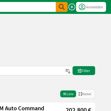
Anmelden
Filter
Liste
Raster
LM Auto Command
202.800 €