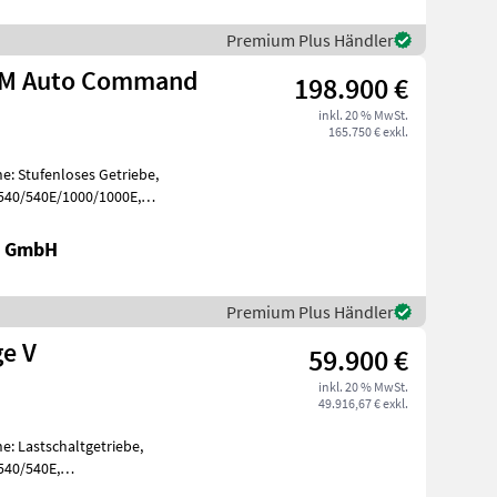
Premium Plus Händler
LM Auto Command
198.900 €
inkl. 20 % MwSt.
165.750 € exkl.
e: Stufenloses Getriebe,
 540/540E/1000/1000E,
, Aufla
k GmbH
Premium Plus Händler
ge V
59.900 €
inkl. 20 % MwSt.
49.916,67 € exkl.
e: Lastschaltgetriebe,
540/540E,
, Aufladung: Turbola