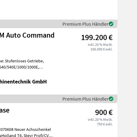
Premium Plus Händler
LM Auto Command
199.200 €
inkl. 20 % MwSt.
166.000 € exkl.
e: Stufenloses Getriebe,
 540/540E/1000/1000E,
, Aufla
hinentechnik GmbH
Premium Plus Händler
ase
900 €
inkl. 20 % MwSt.
750 € exkl.
chsschenkel
 Steyr Profi/CVT,