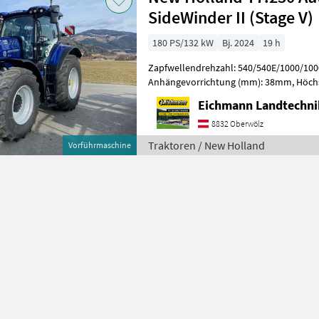
SideWinder II (Stage V)
180 PS/132 kW
Bj. 2024
19 h
Zapfwellendrehzahl: 540/540E/1000/100
Anhängevorrichtung (mm): 38mm, Höchst
km/h, Getriebeart Landmaschine: Stufen
Eichmann Landtechn
8832 Oberwölz
Traktoren / New Holland
Vorführmaschine