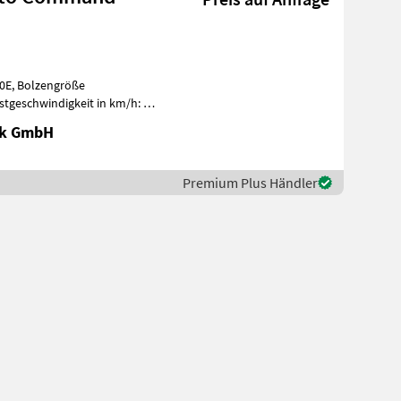
0E, Bolzengröße
geschwindigkeit in km/h: 50
loses Getrie
ik GmbH
Premium Plus Händler