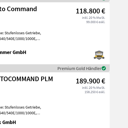
uto Command
118.800 €
inkl. 20 % MwSt.
99.000 € exkl.
e: Stufenloses Getriebe,
 540/540E/1000/1000E,
, Aufla
ammer GmbH
Premium Gold Händler
AUTOCOMMAND PLM
189.900 €
inkl. 20 % MwSt.
158.250 € exkl.
e: Stufenloses Getriebe,
 540/540E/1000/1000E,
, Aufla
ik GmbH