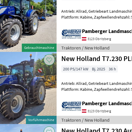
Antrieb: Allrad, Getriebeart Landmaschin
Plattform: Kabine, Zapfwellendrehzahl:
Höchstgeschwindigkeit in km/h: 50 km/h
Pamberger Landmasc
3123 Obritzberg
Traktoren / New Holland
Gebrauchtmaschine
New Holland T7.230 P
200 PS/147 kW
Bj. 2025
36 h
Antrieb: Allrad, Getriebeart Landmaschin
Plattform: Kabine, Zapfwellendrehzahl:
Höchstgeschwindigkeit in km/h: 50 km/h
Pamberger Landmasc
3123 Obritzberg
Traktoren / New Holland
Vorführmaschine
New Holland T7.230 A