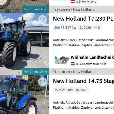
4184 Helfenberg
Traktoren / New Holland
Vorführmaschine
New Holland T7.230 P
200 PS/147 kW
Bj. 2026
44 h
Antrieb: Allrad, Getriebeart Landmaschin
Plattform: Kabine, Zapfwellendrehzahl:
Höchstgeschwindigkeit in km/h: 50 km/h
Widhalm Landtechni
3800 Göpfritz an der Wild
Traktoren / New Holland
Vorführmaschine
New Holland T4.75 Sta
75 PS/55 kW
Bj. 2026
Antrieb: Allrad, Getriebeart Landmaschin
Plattform: Kabine, Zapfwellendrehzahl: 
Höchstgeschwindigkeit in km/h: 40 km/h