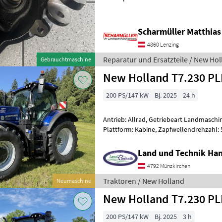
Case Maxxum/Puma Passt z.b.
Scharmüller Matthias
4860 Lenzing
Reparatur und Ersatzteile / New Ho
Gebrauchtmaschine
New Holland T7.230 P
200 PS/147 kW
Bj. 2025
24 h
Antrieb: Allrad, Getriebeart Landmaschin
Plattform: Kabine, Zapfwellendrehzahl:
Höchstgeschwindigkeit in km/h: 40 km/h
Land und Technik Ha
4792 Münzkirchen
Traktoren / New Holland
Neumaschine
New Holland T7.230 P
200 PS/147 kW
Bj. 2025
3 h