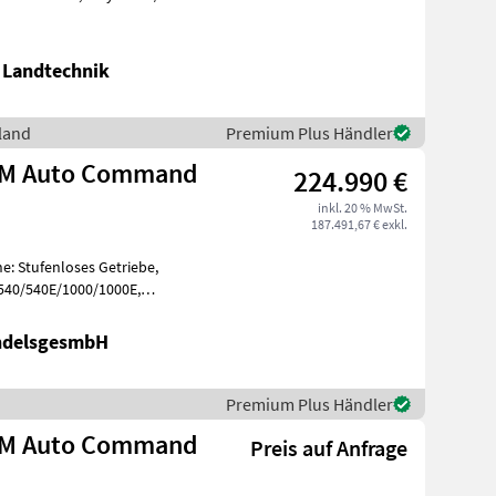
 Landtechnik
lland
Premium Plus Händler
LM Auto Command
224.990 €
inkl. 20 % MwSt.
187.491,67 € exkl.
e: Stufenloses Getriebe,
 540/540E/1000/1000E,
, Aufla
ndelsgesmbH
Premium Plus Händler
LM Auto Command
Preis auf Anfrage