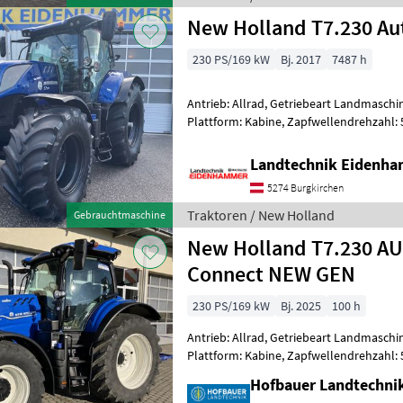
New Holland T7.230 A
230 PS/169 kW
Bj. 2017
7487 h
Antrieb: Allrad, Getriebeart Landmaschin
Plattform: Kabine, Zapfwellendrehzahl:
Höchstgeschwindigkeit in km/h: 50 km/h
Landtechnik Eidenh
5274 Burgkirchen
Traktoren / New Holland
Gebrauchtmaschine
New Holland T7.230 
Connect NEW GEN
230 PS/169 kW
Bj. 2025
100 h
Antrieb: Allrad, Getriebeart Landmaschin
Plattform: Kabine, Zapfwellendrehzahl:
Höchstgeschwindigkeit in km/h: 50 km/h
Hofbauer Landtechn