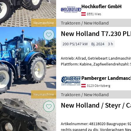
Hochkofler GmbH
8551 Wies
Traktoren / New Holland
Neumaschine
New Holland T7.230 P
200 PS/147 kW
Bj. 2024
3 h
Antrieb: Allrad, Getriebeart Landmaschin
Plattform: Kabine, Zapfwellendrehzahl:
Höchstgeschwindigkeit in km/h: 50 km/h
Pamberger Landmasc
3123 Obritzberg
Traktoren / New Holland
Neumaschine
New Holland / Steyr / C
Artikelnummer: 48118020 Baugruppe: 92070608 Neuer A
rechts passend zu div. Vorderachsen NewHolland T6,