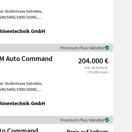
e: Stufenloses Getriebe,
 540/540E/1000/1000E,
, Aufla
hinentechnik GmbH
Premium Plus Händler
LM Auto Command
204.000 €
inkl. 20 % MwSt.
170.000 € exkl.
e: Stufenloses Getriebe,
 540/540E/1000/1000E,
, Aufla
hinentechnik GmbH
Premium Plus Händler
uto Command
Preis auf Anfrage