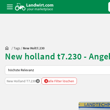
/
Tags
/
New Holt7.230
New holland t7.230 - Ange
So wird auf Landwirt.com sortiert
x
x
New Holland T7.230
alle Filter löschen