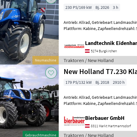
230 PS/169 kW
Bj. 2026
3 h
Antrieb: Allrad, Getriebeart Landmaschin
Plattform: Kabine, Zapfwellendrehzahl:
Höchstgeschwindigkeit in km/h: 50 km/h
Landtechnik Eidenh
5274 Burgkirchen
Traktoren / New Holland
Neumaschine
New Holland T7.230 Kla
179 PS/132 kW
Bj. 2018
2910 h
Antrieb: Allrad, Getriebeart Landmaschin
Plattform: Kabine, Zapfwellendrehzahl:
Turbolader mit Ladeluftkühlung, Oberle
Bierbauer GmbH
8311 Markt Hartmannsdorf
Traktoren / New Holland
Gebrauchtmaschine