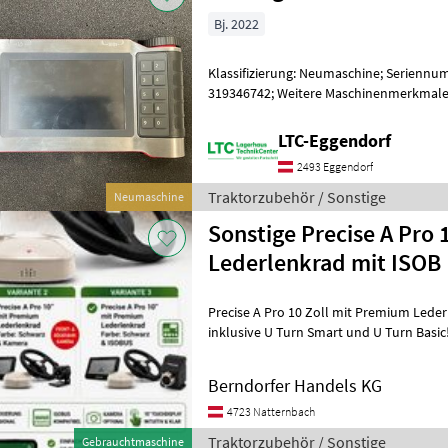
Bj. 2022
Klassifizierung: Neumaschine; Serienn
319346742; Weitere Maschinenmerkmale:
GO NEU! - Softwarelizenz GEO-SC - 7-
LTC-Eggendorf
2493 Eggendorf
Traktorzubehör / Sonstige
Neumaschine
Sonstige Precise A Pro 10 
Lederlenkrad mit ISOB
Precise A Pro 10 Zoll mit Premium Lederlenkrad !!!A
inklusive U Turn Smart und U Turn Basi
Zubehör wie Kameras, Incab, NMEA
Berndorfer Handels KG
4723 Natternbach
Traktorzubehör / Sonstige
Gebrauchtmaschine