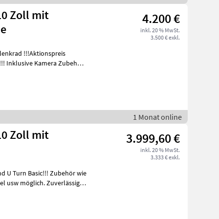
Zoll mit
4.200 €
me
inkl. 20 % MwSt.
3.500 € exkl.
ktionspreis
e Kamera Zubehör
1 Monat online
Zoll mit
3.999,60 €
inkl. 20 % MwSt.
3.333 € exkl.
 Basic!!! Zubehör wie