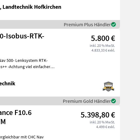
, Landtechnik Hofkirchen
Premium Plus Händler
00-Isobus-RTK-
5.800 €
inkl. 20 % MwSt.
4.833,33 € exkl.
av 500- Lenksystem RTK-
us++ -Achtung viel einfacherer
echnik
Premium Gold Händler
ance F10.6
5.398,80 €
WM
inkl. 20 % MwSt.
4.499 € exkl.
ergleichbar mit CHC Nav