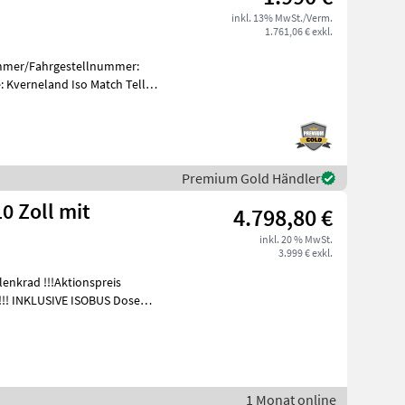
inkl. 13% MwSt./Verm.
1.761,06 € exkl.
ummer/Fahrgestellnummer:
 Kverneland Iso Match Tellus
Premium Gold Händler
Zoll mit
4.798,80 €
inkl. 20 % MwSt.
3.999 € exkl.
ktionspreis
c!!! INKLUSIVE ISOBUS Dose
1 Monat online