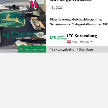
Bj. 2020
Klassifizierung: Gebrauchtmaschine;
Seriennummer/Fahrgestellnummer: NI
Vorbesitzer: 1; Weitere Maschinenmerkma
Auf- un
LTC-Korneuburg
2100 Korneuburg
Traktorzubehör / Sonstige
Gebrauchtmaschine