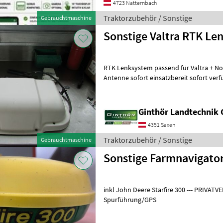
4723 Natternbach
Traktorzubehör / Sonstige
Gebrauchtmaschine
Sonstige Valtra RTK Le
RTK Lenksystem passend für Valtra + Novatel Empfänger + GSM
Antenne sofort einsatzbereit sofort ver
Spurführung/GPS
Ginthör Landtechnik
4351 Saxen
Traktorzubehör / Sonstige
Gebrauchtmaschine
Sonstige Farmnavigato
inkl John Deere Starfire 300 --- PRIVAT
Spurführung/GPS