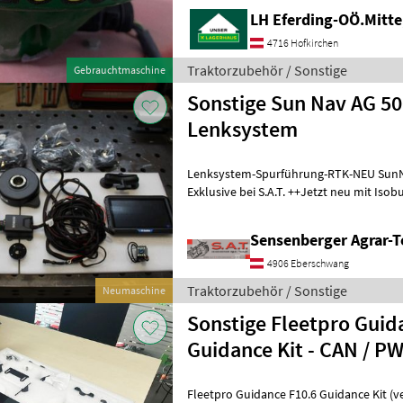
LH Eferding-OÖ.Mitte
4716 Hofkirchen
Traktorzubehör / Sonstige
Gebrauchtmaschine
Sonstige Sun Nav AG 5
Lenksystem
Lenksystem-Spurführung-RTK-NEU SunN
Exklusive bei S.A.T. ++Jetzt neu mit Isob
Aufbau als bei der Konkurrenz -
Sensenberger Agrar-T
4906 Eberschwang
Traktorzubehör / Sonstige
Neumaschine
Sonstige Fleetpro Guid
Guidance Kit - CAN / P
Fleetpro Guidance F10.6 Guidance Kit (v