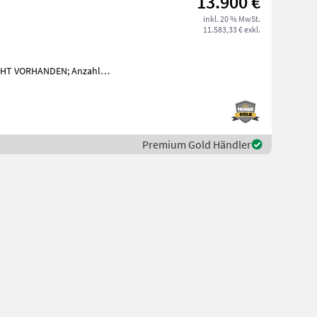
13.900 €
inkl. 20 % MwSt.
11.583,33 € exkl.
CHT VORHANDEN; Anzahl
le: Nalatec gebraucht. Die
Premium Gold Händler