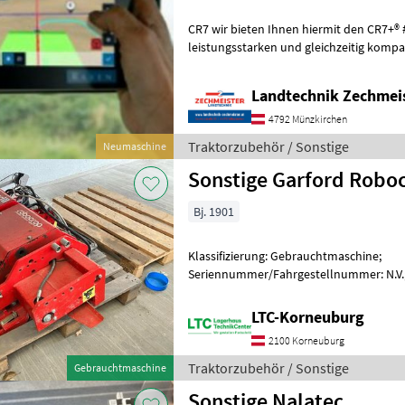
CR7 wir bieten Ihnen hiermit den CR7+® #117
leistungsstarken und gleichzeitig kompak
Feldcomputer für moderne landwirtscha
Landtechnik Zechmei
4792 Münzkirchen
Traktorzubehör / Sonstige
Neumaschine
Sonstige Garford Robo
Bj. 1901
Klassifizierung: Gebrauchtmaschine;
Seriennummer/Fahrgestellnummer: N.V.;
Maschinenmerkmale: Garford Robocrop gebraucht
Fragen stehen wir Ihnen
LTC-Korneuburg
2100 Korneuburg
Traktorzubehör / Sonstige
Gebrauchtmaschine
Sonstige Nalatec