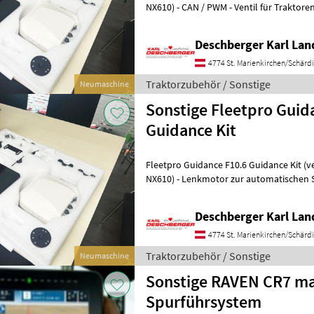
NX610) - CAN / PWM - Ventil für Traktore
Lenksystem mit RTK +/- 1, 5 cm Genauigk
Deschberger Karl La
4774 St. Marienkirchen/Schärd
Traktorzubehör / Sonstige
Neumaschine
Sonstige Fleetpro Guid
Guidance Kit
Fleetpro Guidance F10.6 Guidance Kit (v
NX610) - Lenkmotor zur automatischen S
cm Genauigkeit, 10 Zoll HD Touchscree
Deschberger Karl La
4774 St. Marienkirchen/Schärd
Traktorzubehör / Sonstige
Neumaschine
Sonstige RAVEN CR7 ma
Spurführsystem