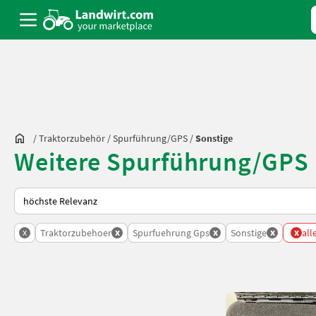
/
Traktorzubehör
/
Spurführung/GPS
/
Sonstige
Weitere Spurführung/GPS 
So wird auf Landwirt.com sortiert
x
x
x
x
x
Traktorzubehoer
Spurfuehrung Gps
Sonstige
all