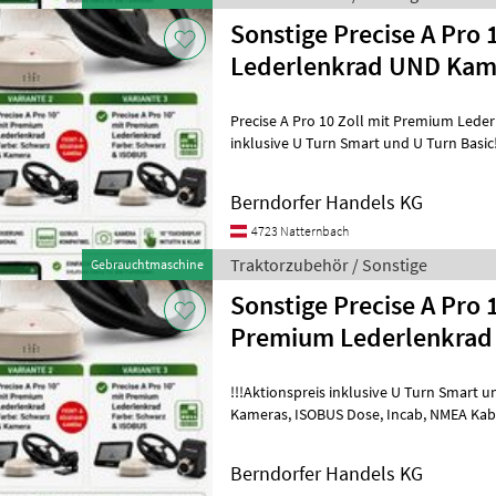
Sonstige Precise A Pro 10 
Lederlenkrad UND Ka
Precise A Pro 10 Zoll mit Premium Lederlenkrad !!!A
inklusive U Turn Smart und U Turn Basic!!! Inklusiv
wie, ISOBUS Dose, Incab, N
Berndorfer Handels KG
4723 Natternbach
Traktorzubehör / Sonstige
Gebrauchtmaschine
Sonstige Precise A Pro 10 
Premium Lederlenkrad
!!!Aktionspreis inklusive U Turn Smart und U Turn
Kameras, ISOBUS Dose, Incab, NMEA Kabel usw möglich. Zuverlässiges
Lenksystem – mit Se
Berndorfer Handels KG