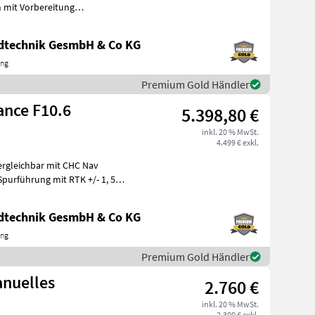
n mit Vorbereitung
eit,
ndtechnik GesmbH & Co KG
ing
Premium Gold Händler
ance F10.6
5.398,80 €
inkl. 20 % MwSt.
4.499 € exkl.
ergleichbar mit CHC Nav
purführung mit RTK +/- 1, 5
ndtechnik GesmbH & Co KG
ing
Premium Gold Händler
nuelles
2.760 €
inkl. 20 % MwSt.
2.300 € exkl.