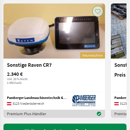
Neumaschine
Sonstige Raven CR7
Sonst
2.340 €
Preis 
inkl. 20 % MwSt.
1.950 € exkl.
Pamberger Landmaschinentechnik GmbH
3123 Niederösterreich
3123 N
Premium Plus Händler
Premium 