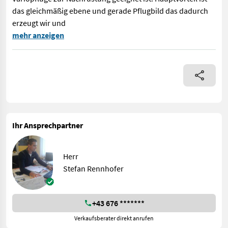
das gleichmäßig ebene und gerade Pflugbild das dadurch
erzeugt wir und
GPS-ISOBUS-Pflugsteuerung passend für NewHolland Intelliview 
mehr anzeigen
Ihr Ansprechpartner
Herr
Stefan Rennhofer
+43 676 *******
Verkaufsberater direkt anrufen