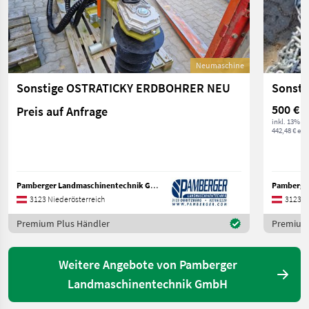
Neumaschine
Sonstige OSTRATICKY ERDBOHRER NEU
Sonsti
500 €
Preis auf Anfrage
inkl. 13% M
442,48 € exkl
Pamberger Landmaschinentechnik GmbH
3123 Niederösterreich
3123 N
Premium Plus Händler
Premium 
Weitere Angebote von Pamberger
Landmaschinentechnik GmbH