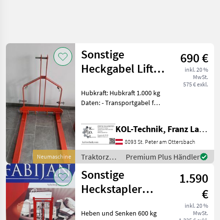
Sonstige
690 €
Heckgabel Lift
inkl. 20 %
MwSt.
10
575 € exkl.
Hubkraft: Hubkraft 1.000 kg
Daten: - Transportgabel für
Paletten und Großkisten -
Geeignet für kleine und
KOL-Technik, Franz Lampl-Küssner
mittelgroße Traktoren -
Dreipunkt-Anbau: Kategorie
8093 St. Peter am Ottersbach
I -
Traktorzubehör
Premium Plus Händler
Neumaschine
/ Sonstige
Sonstige
1.590
Heckstapler
€
Campadelli 600
inkl. 20 %
Heben und Senken 600 kg
MwSt.
kg 2,0m