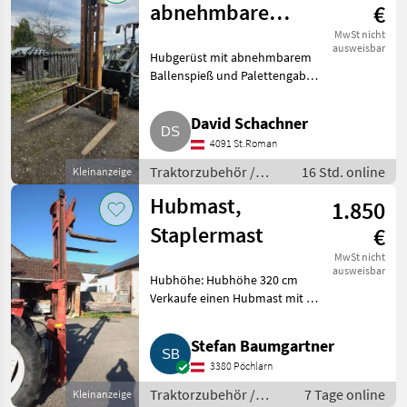
abnehmbarem
€
Ballenspieß
MwSt nicht
ausweisbar
Hubgerüst mit abnehmbarem
Ballenspieß und Palettengabel.
Traktorzubehör Heckstapler
David Schachner
4091 St.Roman
Traktorzubehör /
16 Std. online
Kleinanzeige
Heckstapler
Hubmast,
1.850
Staplermast
€
MwSt nicht
ausweisbar
Hubhöhe: Hubhöhe 320 cm
Verkaufe einen Hubmast mit 3,
20 m Hubhöhe,
Gabelträgerbreite 1, 50 m, 1 m
Stefan Baumgartner
Zinkenlänge. Traktorzubehör
3380 Pöchlarn
Heckstapler
Traktorzubehör /
7 Tage online
Kleinanzeige