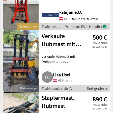
Heben und Senken
Seitenverschub Hydr.
Fabijan e.U.
Oberlenker zusätzlicher 4
Hydraulikkreis 1000 kg
8472 Straß in der Steiermark
Hubkraft 2500 mm Hubhö
Traktorzubehör
Premium Plus Händler
Neumaschine
/ Sonstige
Verkaufe
500 €
Hubmast mit
MwSt nicht
ausweisbar
Dreipunktanbau
Verkaufe Hubmast mit
Dreipunktanbau.
Traktorzubehör Heckstapler
Lisa Usel
6134 Vomp
Traktorzubehör /
Seit gestern
Kleinanzeige
Heckstapler
Staplermast,
890 €
Hubmast
MwSt nicht
ausweisbar