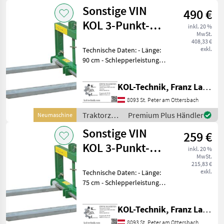
/ Sonstige
Sonstige VIN
490 €
KOL 3-Punkt-
inkl. 20 %
MwSt.
Gabel
408,33 €
exkl.
Technische Daten: - Länge:
90 cm - Schlepperleistung:
25–70 PS (18–51 kW) -
Traglast: 600 kg - Gewicht:
KOL-Technik, Franz Lampl-Küssner
120 kg - 3-Punkt-Aufnahme:
Kat. I und II - Modell: FT 6
8093 St. Peter am Ottersbach
Traktorzubehör
Premium Plus Händler
Neumaschine
/ Sonstige
Sonstige VIN
259 €
KOL 3-Punkt-
inkl. 20 %
MwSt.
Gabel
215,83 €
exkl.
Technische Daten: - Länge:
75 cm - Schlepperleistung:
14–35 PS (10–25 kW) -
Traglast: 300 kg - Gewicht:
KOL-Technik, Franz Lampl-Küssner
45 kg - 3-Punkt-Aufnahme:
Kat. I - Modell: FT 300
8093 St. Peter am Ottersbach