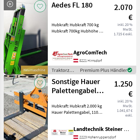
1000 K
Aedes FL 180
2.070
€
Hubkraft: Hubkraft 700 kg
inkl. 20 %
MwSt.
Hubkraft 700kg Hubhöhe 1,
1.725 € exkl.
80m Hubmast 1, 40m
Gewicht 170kg Hubzylinder
Doppelwirkend HUB
AgroComTech
DRUCK, Anbaubolzen
8221 Hirnsdorf
22mm Breite Mitte/Mitte
58c
Traktorzubehör
Premium Plus Händler
Neumaschine
/ Aedes
Sonstige Hauer
1.250
Palettengabel
€
mit 3-Punkt
inkl. 20 %
Hubkraft: Hubkraft 2.000 kg
MwSt.
Anbau
1.041,67 €
Hauer Palettengabel, 110
exkl.
cm lange Zinken, 2000 kg
Tragkraft, Dreipunkt-
Landtechnik Steiner GmbH
Aufnahme KAT 2, uvm.
Traktorzubehör
2223 Hohenruppersdorf