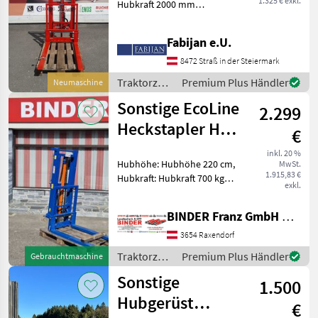
1.325 € exkl.
Hubkraft 2000 mm
Hubhöhe Traktorzubehör
Heckstapler
Fabijan e.U.
8472 Straß in der Steiermark
Traktorzubehör
Premium Plus Händler
Neumaschine
/ Sonstige
Sonstige EcoLine
2.299
Heckstapler HS
€
2,00m - 800kg
inkl. 20 %
Hubhöhe: Hubhöhe 220 cm,
MwSt.
1.915,83 €
Hubkraft: Hubkraft 700 kg,
exkl.
Hubmast: Simplex
Ausführung ✨ EcoLine
BINDER Franz GmbH & CoKG
Heckstapler - AKTION ✔️
Modell : HS 2-800 , ✔️ in
3654 Raxendorf
serienmäßiger Ausführung
Traktorzubehör
Premium Plus Händler
Gebrauchtmaschine
/ Sonstige
Sonstige
1.500
Hubgerüst
€