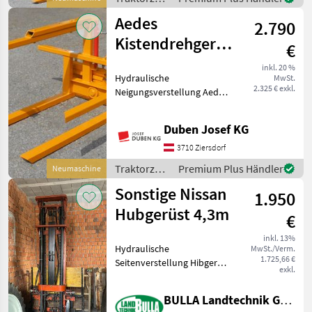
/ Aedes
Aedes
2.790
Kistendrehgerät
€
VP500
inkl. 20 %
Hydraulische
MwSt.
2.325 € exkl.
Neigungsverstellung Aedes-
Kistendrehgerät für Aedes-
Heckstapler der Serie FL
Duben Josef KG
und Fruit. 160 Grad
Drehbewegung, 500 kg
3710 Ziersdorf
Kipplast, Drehrichtung auf
Traktorzubehör
Premium Plus Händler
Neumaschine
rechte
/ Aedes
Sonstige Nissan
1.950
Hubgerüst 4,3m
€
inkl. 13%
Hydraulische
MwSt./Verm.
1.725,66 €
Seitenverstellung Hibgerüst
exkl.
Nissan 430cm Hubhöhe Mit
Seitenverschub Ohne
BULLA Landtechnik GmbH
Gitterbox Privatverkauf