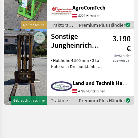
kgEigengewicht Einfacher
AgroComTech
und robuster Duplex-
Gabelstapler, HOHE SICHT
8221 Hirnsdorf
für die Montage an Trak
Traktorzubehör
Premium Plus Händler
Neumaschine
/ Aedes
Sonstige
3.190
Jungheinrich
€
4,5m
MwSt nicht
• Hubhöhe 4.500 mm • 3 to
ausweisbar
Hubkraft • Dreipunktanbau
• Freihubmast • verstärkte
Staplergabeln
Land und Technik HandelsgesmbH
Traktorzubehör
Heckstapler
4792 Münzkirchen
Traktorzubehör
Premium Plus Händler
Gebrauchtmaschine
/ Sonstige