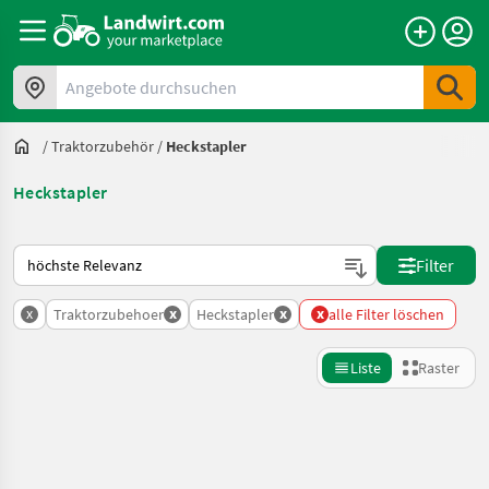
Angebote durchsuchen
/
Traktorzubehör
/
Heckstapler
Heckstapler
So wird auf Landwirt.com sortiert
Filter
x
x
x
x
Traktorzubehoer
Heckstapler
alle Filter löschen
Liste
Raster
Suche