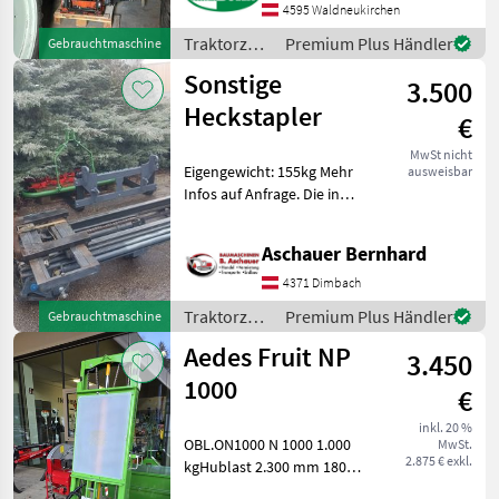
6763513270
4595 Waldneukirchen
Traktorzubehör
Traktorzubehör
Premium Plus Händler
Gebrauchtmaschine
Heckstapler
/ Sonstige
Sonstige
3.500
Heckstapler
€
MwSt nicht
Eigengewicht: 155kg Mehr
ausweisbar
Infos auf Anfrage. Die in
diesem Produkt
enthaltenen Angaben (z.B.
Aschauer Bernhard
technische Daten, Maße,
Betriebsstunden, Baujahr,
4371 Dimbach
Ausstattung) sind
Traktorzubehör
Premium Plus Händler
Gebrauchtmaschine
/ Sonstige
Aedes Fruit NP
3.450
1000
€
inkl. 20 %
OBL.ON1000 N 1000 1.000
MwSt.
2.875 € exkl.
kgHublast 2.300 mm 180
mm 1850 mm 295