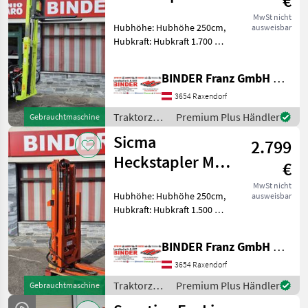
€
2517
MwSt nicht
Hubhöhe: Hubhöhe 250cm,
ausweisbar
Hubkraft: Hubkraft 1.700 kg,
Hubmast: Simplex
Ausführung robuster SOMA
BINDER Franz GmbH & CoKG
2517 – Heckstapler
Dreipunktanbau Kat.1 und
3654 Raxendorf
2 doppeltwirkender Zylinde
Traktorzubehör
Premium Plus Händler
Gebrauchtmaschine
/ SOMA
Sicma
2.799
Heckstapler MEC
€
FL 15E.26.3
MwSt nicht
Hubhöhe: Hubhöhe 250cm,
ausweisbar
Hubkraft: Hubkraft 1.500 kg,
Hubmast: Simplex
Ausführung, Hydraulische
BINDER Franz GmbH & CoKG
Seitenverstellung sehr
schöner, wenig gebrauchter
3654 Raxendorf
SICMA Heckstapler MEC
Traktorzubehör
Premium Plus Händler
Gebrauchtmaschine
/ Sicma