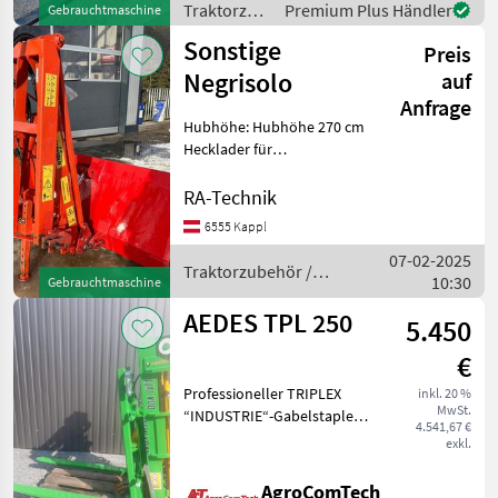
verstellbare Ga
Traktorzubehör
Premium Plus Händler
Gebrauchtmaschine
/ Niubo
Sonstige
Preis
Negrisolo
auf
Anfrage
Hubhöhe: Hubhöhe 270 cm
Hecklader für
Traktor/Metrac 40 bis 60 PS
- Baujahr 2000 -
RA-Technik
Eigengewicht 220kg -
6555 Kappl
Nutzlast 300kg -
07-02-2025
Kippdrehpunkt 2900 mm -
Traktorzubehör /
10:30
Höhe Nutzabladu
Gebrauchtmaschine
Sonstige
AEDES TPL 250
5.450
€
Professioneller TRIPLEX
inkl. 20 %
MwSt.
“INDUSTRIE“-Gabelstapler
4.541,67 €
kompakt und niedrig
exkl.
gebaut bei maximaler
Hubhöhe und MAXIMALER
AgroComTech