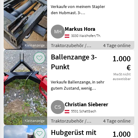
Verkaufe von meinem Stapler
den Hubmast. 3-
Punktaufnahme ist noch nicht
montiert, ist aber sehr leicht zu
Markus Hora
richten. Massiver Staplermast,
3830 Waidhofen/Th.
Hubkraft vom Stapler waren ü
Traktorzubehör /
4 Tage online
Kleinanzeige
Heckstapler
Ballenzange 3-
1.000
Punkt
€
MwSt nicht
ausweisbar
Verkaufe Ballenzange, in sehr
gutem Zustand, wenig
gebraucht, sehr stabil gebaut.
Preis verhandelbar.
Christian Sieberer
Traktorzubehör Heckstapler
5531 Schattbach
Traktorzubehör /
4 Tage online
Kleinanzeige
Heckstapler
Hubgerüst mit
1.000