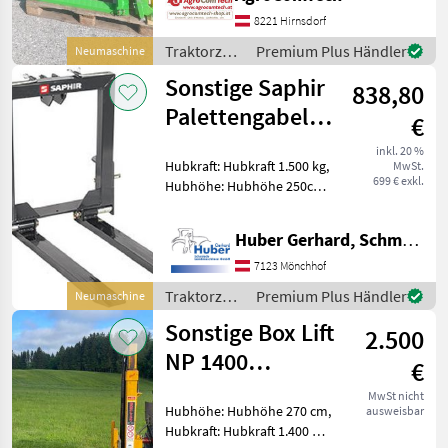
SICHT für Traktor Front-
8221 Hirnsdorf
und Heckanbau.
Traktorzubehör
Premium Plus Händler
Neumaschine
/ Aedes
Sonstige Saphir
838,80
Palettengabel
€
PGH
inkl. 20 %
Hubkraft: Hubkraft 1.500 kg,
MwSt.
699 € exkl.
Hubhöhe: Hubhöhe 250cm
Die SAPHIR Palettengabel
Heck ist eine funktionelle,
Huber Gerhard, Schmiede und Landmaschinen GmbH.
leichte Palettengabel zur
Aufnahme in der Dreipunkt-
7123 Mönchhof
Heckhydra
Traktorzubehör
Premium Plus Händler
Neumaschine
/ Sonstige
Sonstige Box Lift
2.500
NP 1400
€
Hubgerüst
MwSt nicht
Hubhöhe: Hubhöhe 270 cm,
ausweisbar
Hubkraft: Hubkraft 1.400 kg,