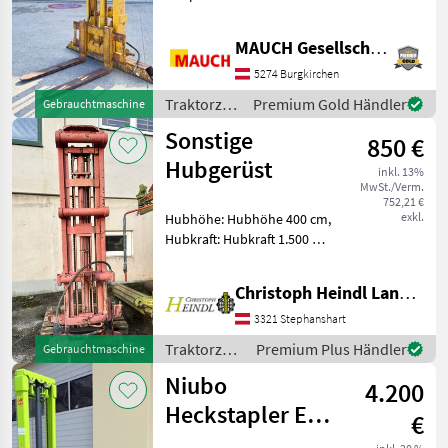
Steuergerät erford. -
Zinkenverstellung auf
MAUCH Gesellschaft m.b.H. & Co.KG
Schlitten - Zinkenlänge: 1,
0m Das Gerät ist in
5274 Burgkirchen
Burgkirchen lagernd. Damit
Traktorzubehör
Premium Gold Händler
Gebrauchtmaschine
/ Sonstige
Sonstige
850 €
Hubgerüst
inkl. 13%
MwSt./Verm.
752,21 €
exkl.
Hubhöhe: Hubhöhe 400 cm,
Hubkraft: Hubkraft 1.500 kg
einsatzbereiter Heckstapler
1500 kg Hubkraft 4, 2m
Christoph Heindl Landtechnik GmbH, Stephanshart
Hubhöhe 1
Hydraulikanschluss
3321 Stephanshart
notwendig Eigenbau eines
Traktorzubehör
Premium Plus Händler
Gebrauchtmaschine
Lan
/ Sonstige
Niubo
4.200
Heckstapler EBX
€
3217 Stapler