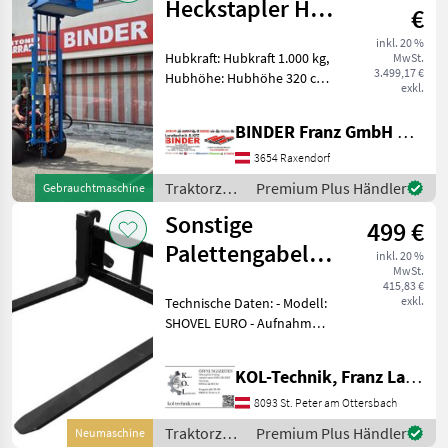
Heckstapler HS
€
300 - 1.000 +
inkl. 20 %
Hubkraft: Hubkraft 1.000 kg,
MwSt.
Schaufel
3.499,17 €
Hubhöhe: Hubhöhe 320 cm,
exkl.
Hubmast: Simplex
Ausführung ✨ EcoLine
BINDER Franz GmbH & CoKG
Heckstapler - AKTION ✔️
Modell: HS 300-1.000 ✔️ in
3654 Raxendorf
serienmäßiger Ausführu
Traktorzubehör
Premium Plus Händler
Gebrauchtmaschine
/ Sonstige
Sonstige
499 €
Palettengabel
inkl. 20 %
MwSt.
mit EURO-/MX-
415,83 €
exkl.
Technische Daten: - Modell:
Aufnahme
SHOVEL EURO - Aufnahme:
FEM 2 - Gabelbreite: 100
mm - Gabelstärke: 40 mm -
KOL-Technik, Franz Lampl-Küssner
Gabelmaße: 1200 × 100 × 40
mm - Max. Tragfähigkeit:
8093 St. Peter am Ottersbach
2.00
Traktorzubehör
Premium Plus Händler
Neumaschine