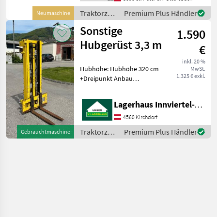
Traktorzubehör
Premium Plus Händler
Neumaschine
/ Sonstige
Sonstige
1.590
Hubgerüst 3,3 m
€
inkl. 20 %
Hubhöhe: Hubhöhe 320 cm
MwSt.
1.325 € exkl.
+Dreipunkt Anbau
+Hubhöhe: 330 cm
Traktorzubehör
Lagerhaus Innviertel-Traunviertel-Urfahr eGen, Kirchdorf
Heckstapler
4560 Kirchdorf
Traktorzubehör
Premium Plus Händler
Gebrauchtmaschine
/ Sonstige