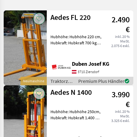
verfeinern
Aedes FL 220
2.490
Kategorie
Land
Filter
3
€
106
Hubhöhe: Hubhöhe 220 cm,
inkl. 20 %
AKTUELLER
Zurücksetzen
Ergebnisse
MwSt.
Hubkraft: Hubkraft 700 kg,
PFAD
2.075 € exkl.
anzeigen
Hubmast: Simplex
Landtechnik
Ausführung
Ausstellungsmaschine inkl.
Traktorzubehoer
Duben Josef KG
Hubhöhe 2, 20 m, Hubkraft
Heckstapler
3710 Ziersdorf
700 kg, 1 hydraulische
Bewegungen (
Traktorzubehör
Premium Plus Händler
Neumaschine
KATEGORIE
/ Aedes
WÄHLEN
Aedes N 1400
3.990
Sonstige
81
€
Hubhöhe: Hubhöhe 250cm,
inkl. 20 %
Aedes
10
MwSt.
Hubkraft: Hubkraft 1.400 kg,
3.325 € exkl.
Hubmast: Simplex
Corma
5
Ausführung, Hydraulische
Seitenverstellung