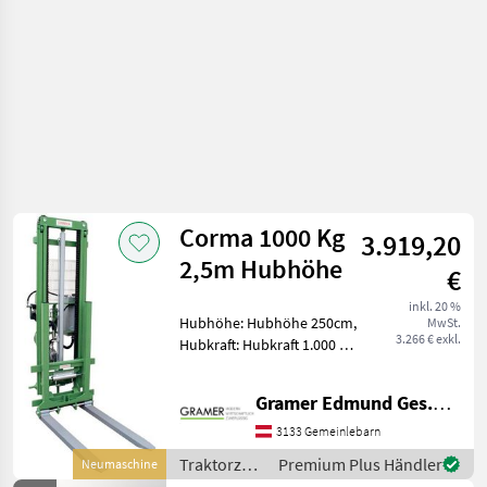
Corma 1000 Kg
3.919,20
2,5m Hubhöhe
€
inkl. 20 %
Hubhöhe: Hubhöhe 250cm,
MwSt.
3.266 € exkl.
Hubkraft: Hubkraft 1.000 kg,
3-fach Steuergerät,
Hydraulische
Gramer Edmund Ges.m.b.H.
Neigungsverstellung,
Hydraulische
3133 Gemeinlebarn
Seitenverstellung
Traktorzubehör
Premium Plus Händler
Neumaschine
Fabrikneuer Heckstapler,
/ Corma