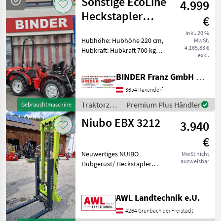
Sonstige EcoLine
4.999
Heckstapler
€
HS2.0-800
inkl. 20 %
Hubhöhe: Hubhöhe 220 cm,
MwSt.
4.165,83 €
Hubkraft: Hubkraft 700 kg,
exkl.
Hubmast: Simplex
Ausführung, 3-fach
BINDER Franz GmbH & CoKG
Steuergerät, Hydraulische
Neigungsverstellung,
3654 Raxendorf
Hydraulische
Traktorzubehör
Premium Plus Händler
Gebrauchtmaschine
Seitenverstellung EcoL
/ Sonstige
Niubo EBX 3212
3.940
€
Neuwertiges NUIBO
MwSt nicht
ausweisbar
Hubgerüst/ Heckstapler
EBX 3212 mit Duplex-Mast, ,
Hubhöhe 3200mm,
Tragkraft 1200kg,
AWL Landtechnik e.U.
Eigengewicht 420kg, 2
4264 Grünbach bei Freistadt
Hubketten, klappbare und