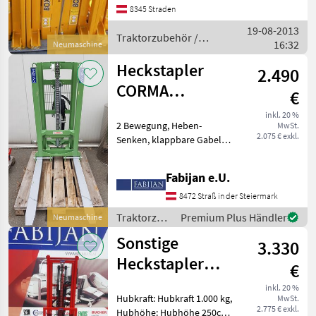
120 € 1860, - inkl. MwSt. FL
8345 Straden
180 € 1980, - inkl. MwSt.
19-08-2013
Traktorzubehör
Traktorzubehör /
16:32
Neumaschine
Aedes
Heckstapler
2.490
CORMA
€
Traktorstapler
inkl. 20 %
2 Bewegung, Heben-
MwSt.
1,8m 700kg
2.075 € exkl.
Senken, klappbare Gabeln
Traktorzubehör
Heckstapler
Fabijan e.U.
8472 Straß in der Steiermark
Traktorzubehör
Premium Plus Händler
Neumaschine
/ Corma
Sonstige
3.330
Heckstapler
€
Campadelli 1000
inkl. 20 %
Hubkraft: Hubkraft 1.000 kg,
MwSt.
kg 2,5m
2.775 € exkl.
Hubhöhe: Hubhöhe 250cm