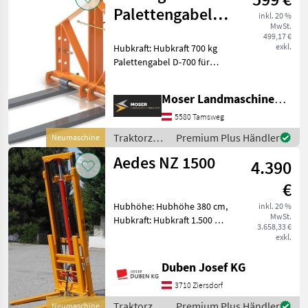
Palettengabel
inkl. 20 %
MwSt.
für
499,17 €
exkl.
Hubkraft: Hubkraft 700 kg
Kleintraktoren
Palettengabel D-700 für
D-700
Kleintraktoren – Hubkraft
ca. 700 kg Die Palettengabel
Moser Landmaschinenhandel
D-700 von DELEKS eignet
sich ideal zum Laden und
5580 Tamsweg
Transpor
Traktorzubehör
Premium Plus Händler
Neumaschine
/ Sonstige
Aedes NZ 1500
4.390
€
Hubhöhe: Hubhöhe 380 cm,
inkl. 20 %
MwSt.
Hubkraft: Hubkraft 1.500 kg,
3.658,33 €
Hydraulische
exkl.
Seitenverstellung
Ausstellungsmaschine inkl.
Duben Josef KG
Hubhöhe 3, 80 m, Hubkraft
3710 Ziersdorf
1, 5 t, 2 hydraulische
Bewegung
Traktorzubehör
Premium Plus Händler
Neumaschine