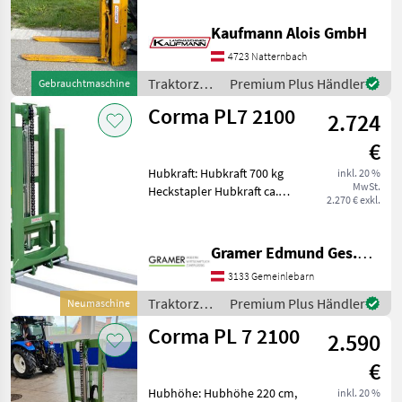
Hubmast: Duplex
Ausführung, Hydraulische
Kaufmann Alois GmbH
Neigungsverstellung,
Hydraulische
4723 Natternbach
Seitenverstellung -
Traktorzubehör
Premium Plus Händler
Gebrauchtmaschine
Bauhöhe 212cm - Bau
/ Sonstige
Corma PL7 2100
2.724
€
Hubkraft: Hubkraft 700 kg
inkl. 20 %
MwSt.
Heckstapler Hubkraft ca.
2.270 € exkl.
700kg, Hubhöhe ca.
2100mm; mit
verschiebbaren Gabeln.
Gramer Edmund Ges.m.b.H.
Symbolfoto
3133 Gemeinlebarn
Traktorzubehör
Heckstapler
Traktorzubehör
Premium Plus Händler
Neumaschine
/ Corma
Corma PL 7 2100
2.590
€
Hubhöhe: Hubhöhe 220 cm,
inkl. 20 %