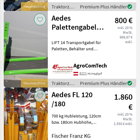
Heckstapler
Traktorzubehör
Premium Plus Händler
Neumaschine
/ Sonstige
Aedes
800 €
Palettengabel
inkl. 20 %
MwSt.
Lift 14
666,67 €
exkl.
LIFT 14 Transportgabel für
Paletten, Behälter und
Ballen, geeignet für
mittelgroße/große
AgroComTech
Traktoren Funktioniert
über eine
8221 Hirnsdorf
Dreipunktaufhängung der
Traktorzubehör
Premium Plus Händler
Neumaschine
Kategorie 2 Br
/ Aedes
Aedes FL 120
1.860
/180
€
inkl. 20 %
700 kg Hubleistung, 120cm
MwSt.
bzw. 180cm Hubhöhe,
1.550 € exkl.
150kg Eigengewicht, für
Front oder Heckanbau, FL
Fischer Franz KG