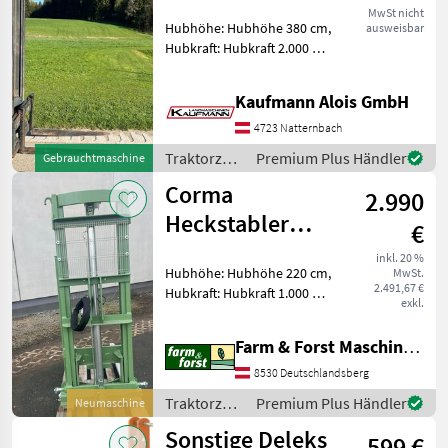
3,82m
MwSt nicht
Hubhöhe: Hubhöhe 380 cm,
ausweisbar
Hubkraft: Hubkraft 2.000 kg,
Hubmast: Duplex
Ausführung Bauhöhe 2,
Kaufmann Alois GmbH
45m Hubhöhe 3, 82
Zinkenlänge 1, 10m
4723 Natternbach
Freisicht
Traktorzubehör
Premium Plus Händler
Gebrauchtmaschine
Zinkenträgerbreite: 1 m
/ Sonstige
Corma
2.990
Heckstabler
€
PN10/180
inkl. 20 %
Hubhöhe: Hubhöhe 220 cm,
MwSt.
2.491,67 €
Hubkraft: Hubkraft 1.000 kg,
exkl.
Hubmast: Simplex
Ausführung 1000KG
Farm & Forst Maschinenhandel GmbH. u. CoKG
Hubkraft Hubhöhe: 180cm
Weitere Lagermodelle:
8530 Deutschlandsberg
Corma PN10/220 Hubhöhe:
Traktorzubehör
Premium Plus Händler
Neumaschine
2
/ Corma
Sonstige Deleks
599 €