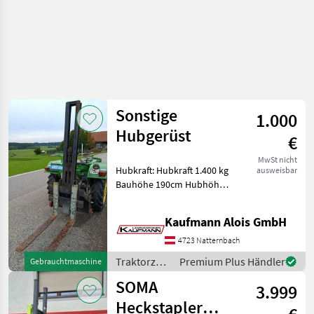
Sonstige
1.000
Hubgerüst
€
MwSt nicht
Hubkraft: Hubkraft 1.400 kg
ausweisbar
Bauhöhe 190cm Hubhöhe
142cm Zinkenlänge 120cm
3 Punkt-Anbau Zinken
Kaufmann Alois GmbH
mechanisch verstellbar Die
Fa. Kaufmann zeigt Ihnen
4723 Natternbach
die Mas
Traktorzubehör
Premium Plus Händler
Gebrauchtmaschine
/ Sonstige
SOMA
3.999
Heckstapler