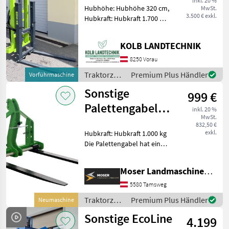
inkl. 20 %
Hubhöhe: Hubhöhe 320 cm,
MwSt.
Frontstapler
3.500 € exkl.
Hubkraft: Hubkraft 1.700 kg,
Hubmast: Duplex
Ausführung ++KOLB
KOLB LANDTECHNIK
LANDTECHNIK++ ✅NIUBO
HECKSTAPLER EBX 3217
8250 Vorau
✅320cm Hubhöhe
Traktorzubehör
Premium Plus Händler
Vorführmaschine
✅1.700kg Hubkr
/ Niubo
Sonstige
999 €
Palettengabel
inkl. 20 %
MwSt.
für Dreipunkt
832,50 €
exkl.
Hubkraft: Hubkraft 1.000 kg
1000kg
Die Palettengabel hat eine
maximale Tragfähigkeit von
1000 kg und ist für
Moser Landmaschinenhandel
Traktoren mit einer
Leistung von ca. 40 bis 90
5580 Tamsweg
PS empfohlen.
Traktorzubehör
Premium Plus Händler
Neumaschine
/ Sonstige
Sonstige EcoLine
4.199