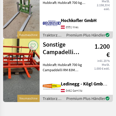
MwSt.
Hubkraft: Hubkraft 700 kg,
2.158,33 €
Hubmast: Simplex
exkl.
Ausführung, Hydraulische
Neigungsverstellung
Hochkofler GmbH
Heckstapler für
8551 Wies
Traktorhydraulik Hubhöhe:
2.100mm Hu
Traktorzubehör
Premium Plus Händler
Neumaschine
/ Corma
Sonstige
1.200
Campadelli
€
Drehgerät RM 83
inkl. 20 %
Hubkraft: Hubkraft 700 kg
MwSt.
1.000 € exkl.
Campaddelli RM 83M
Drehgerät für großkisten,
hydraulische
Ledinegg - Kögl GmbH - Obst- und Weinbautechnik
Kippvorrichtung nach
vorne inklusive
8462 Gamlitz
Kistenniederhalter für
Traktorzubehör
Premium Plus Händler
Neumaschine
Heckstapler Traktorzu
/ Sonstige