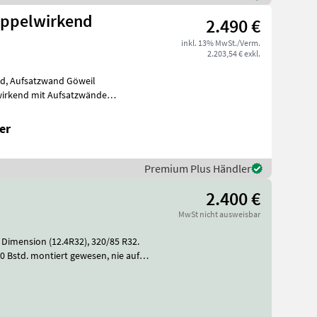
oppelwirkend
2.490 €
inkl. 13% MwSt./Verm.
2.203,54 € exkl.
nd, Aufsatzwand Göweil
irkend mit Aufsatzwände
 Kippscha
er
Premium Plus Händler
2.400 €
MwSt nicht ausweisbar
.