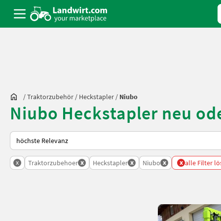
/
Traktorzubehör
/
Heckstapler
/
Niubo
Niubo Heckstapler neu od
So wird auf Landwirt.com sortiert
x
x
x
x
x
Traktorzubehoer
Heckstapler
Niubo
alle Filter l