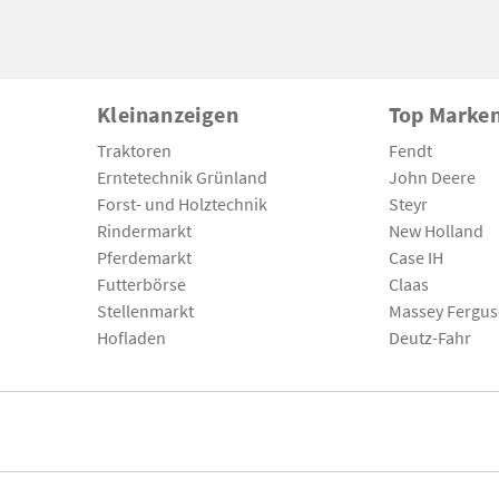
Kleinanzeigen
Top Marke
Traktoren
Fendt
Erntetechnik Grünland
John Deere
Forst- und Holztechnik
Steyr
Rindermarkt
New Holland
Pferdemarkt
Case IH
Futterbörse
Claas
Stellenmarkt
Massey Fergu
Hofladen
Deutz-Fahr