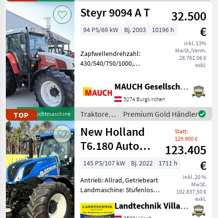
/ John
Steyr 9094 A T
Lastschaltgetriebe, Antri
32.500
Deere
€
94 PS/69 kW
Bj. 2003
10196 h
inkl. 13%
MwSt./Verm.
Zapfwellendrehzahl:
28.761,06 €
430/540/750/1000,
exkl.
Bolzengröße
Anhängevorrichtung (mm):
MAUCH Gesellschaft m.b.H. & Co.KG
32mm, Aufladung:
5274 Burgkirchen
Turbolader,
Höchstgeschwindigkeit in
Traktoren
Premium Gold Händler
TOP
Gebrauchtmaschine
km/h: 40 km/h, Getriebeart
/ Steyr
New Holland
Landmaschine:
Statt:
129.900 €
T6.180 Auto
123.405
Command
€
145 PS/107 kW
Bj. 2022
1711 h
SideWinder II
inkl. 20 %
Antrieb: Allrad, Getriebeart
(Stage V)
MwSt.
Landmaschine: Stufenloses
102.837,50 €
Getriebe, Plattform: Kabine,
exkl.
Landtechnik Villach GmbH
Zapfwellendrehzahl: