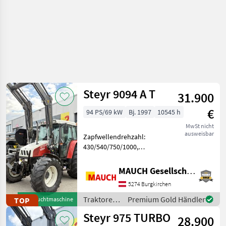
Steyr 9094 A T
31.900
€
94 PS/69 kW
Bj. 1997
10545 h
MwSt nicht
ausweisbar
Zapfwellendrehzahl:
430/540/750/1000,
Bolzengröße
Anhängevorrichtung (mm):
MAUCH Gesellschaft m.b.H. & Co.KG
32mm, Aufladung:
5274 Burgkirchen
Turbolader, Getriebeart
Landmaschine:
Traktoren
Premium Gold Händler
TOP
Gebrauchtmaschine
Lastschaltgetriebe, Antrieb:
/ Steyr
Steyr 975 TURBO
Allrad, Pla
28.900