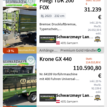
Fliegl TDK 200
Statt: 32.205
€
FOX
31.239
€
Bj. 2023
232 cm
inkl. 20 %
Bremse: Druckluftbremse,
MwSt.
Typenschein,
26.032,50 €
Sattelstützwinde, Plane Nr.
exkl.
Schwarzmayr Landtechnik GmbH - Gampern
54219 Tandem- 3-
Seitenkipper - mit Tandem
4851 Gampern
Fahrgestell - mit zul.
Anhänger /
Premium Gold Händler
-3 %
Neumaschine
Gesamtgewicht 20000 kg
Fliegl
Krone GX 440
(entspric
Statt:
114.010,80 €
110.590,80
€
Nr. 64109 Vorführmaschine
mit 400 Fuhren Universal-
inkl. 20 %
Transportwagen - mit 44m³
MwSt.
Fassungsvermögen - mit
92.159 €
exkl.
Knickdeichsel - mit
Schwarzmayr Landtechnik GmbH - Gampern
hydraulischer
4851 Gampern
Deichselfederung (081