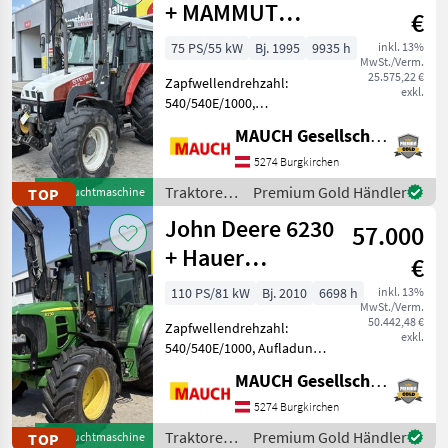
+ MAMMUT
€
FRONTLADER
75 PS/55 kW
Bj. 1995
9935 h
inkl. 13%
MwSt./Verm.
25.575,22 €
Zapfwellendrehzahl:
exkl.
540/540E/1000,
Bolzengröße
MAUCH Gesellschaft m.b.H. & Co.KG
Anhängevorrichtung (mm):
32mm, Aufladung:
5274 Burgkirchen
Turbolader,
Traktoren
Premium Gold Händler
TOP
Gebrauchtmaschine
Höchstgeschwindigkeit in
/ Steyr
John Deere 6230
km/h: 40 km/h, Getriebeart
57.000
Landmaschine: Sc
+ Hauer
€
Frontlader
110 PS/81 kW
Bj. 2010
6698 h
inkl. 13%
MwSt./Verm.
50.442,48 €
Zapfwellendrehzahl:
exkl.
540/540E/1000, Aufladung:
Turbolader mit
MAUCH Gesellschaft m.b.H. & Co.KG
Ladeluftkühlung,
Höchstgeschwindigkeit in
5274 Burgkirchen
km/h: 40 km/h, Getriebeart
Traktoren
Premium Gold Händler
TOP
Gebrauchtmaschine
Landmaschine: