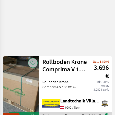
Rollboden Krone
Statt: 3.890 €
3.696
Comprima V 150
€
XC X-treme
Rollboden Krone
inkl. 20 %
MwSt.
Comprima V 150 XC X-
3.080 € exkl.
treme, vorderer Rollboden
Die Marke Krone steht für
Landtechnik Villach GmbH
Qualität und
Zuverlässigkeit. Durch die
9500 Villach
sorgfältige Instandhaltung