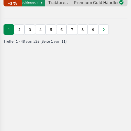
Traktoren
Premium Gold Händler
-3 %
Gebrauchtmaschine
Ladeluftkühlung,
/ Claas
Höchstgeschwindigkeit in
km/h: 40 km/h, Getriebe
1
2
3
4
5
6
7
8
9
Treffer
1
-
48
von
528
(Seite 1 von 11)