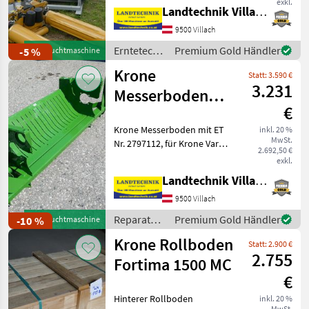
Tanco 3-Punkt-Profi Wickler
exkl.
Landtechnik Villach GmbH
S 200 Austria Edition,
Doppelarm mit 750er
9500 Villach
Folienvorstrecker,
Erntetechnik
Premium Gold Händler
-5 %
Gebrauchtmaschine
Bodenstützwalze, 2
Grünland /
Krone
angetriebene
Statt: 3.590 €
Tanco
3.231
Messerboden
€
Vario Pack 1500
Krone Messerboden mit ET
inkl. 20 %
MwSt.
Nr. 2797112, für Krone Vario
2.692,50 €
Pack 1500, prompt lieferbar,
exkl.
ab Lager Villach. Für weitere
Landtechnik Villach GmbH
Fragen steht Ihnen unser
Ersatzteil-Profi gerne z
9500 Villach
Reparatur
Premium Gold Händler
-10 %
Gebrauchtmaschine
und
Krone Rollboden
Statt: 2.900 €
Ersatzteile
2.755
/ Krone
Fortima 1500 MC
€
Hinterer Rollboden
inkl. 20 %
MwSt.