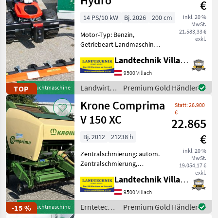
Hydro
€
14 PS/10 kW
Bj. 2026
200 cm
inkl. 20 %
MwSt.
21.583,33 €
Motor-Typ: Benzin,
exkl.
Getriebeart Landmaschine:
Hydrostatgetriebe,
Landtechnik Villach GmbH
Zylinderanzahl: 1 Zylinder,
Doppelmesser,
9500 Villach
Lenkbremse, E-Starter,
Landwirtsch.
Premium Gold Händler
TOP
Gebrauchtmaschine
Ölkühler,
Motorfahrzeuge
Krone Comprima
Lenkhebellenkung Aebi CC
Statt: 26.900
/ Aebi
130 Hydr
€
V 150 XC
22.865
€
Bj. 2012
21238 h
inkl. 20 %
Zentralschmierung: autom.
MwSt.
Zentralschmierung,
19.054,17 €
Ballenkammer: variable
exkl.
Landtechnik Villach GmbH
Ballenkammer, Druckluft,
Netzbindung,
9500 Villach
Rollenniederhalter,
Erntetechnik
Premium Gold Händler
-15 %
Gebrauchtmaschine
Schneidwerk Krone
Grünland /