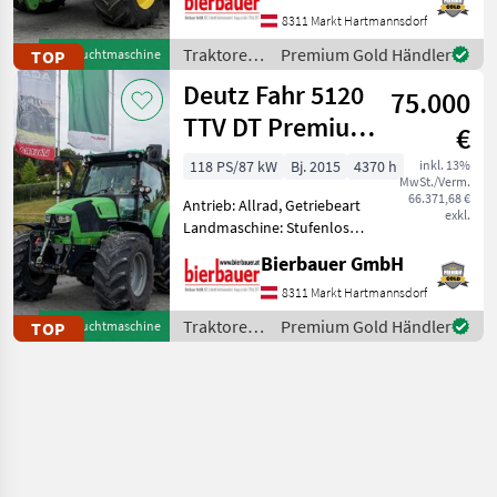
Zapfwellendrehzahl:
8311 Markt Hartmannsdorf
540/1000,
Traktoren
Premium Gold Händler
TOP
Gebrauchtmaschine
Höchstgeschwindigkeit in
/ John
Deutz Fahr 5120
km/h: 50 km/h, Aufladung:
75.000
Deere
Turbola
TTV DT Premium
€
Plus
118 PS/87 kW
Bj. 2015
4370 h
inkl. 13%
MwSt./Verm.
66.371,68 €
Antrieb: Allrad, Getriebeart
exkl.
Landmaschine: Stufenloses
Getriebe, Plattform: Kabine,
Bierbauer GmbH
Zapfwellendrehzahl:
540/540E/1000,
8311 Markt Hartmannsdorf
Höchstgeschwindigkeit in
Traktoren
Premium Gold Händler
TOP
Gebrauchtmaschine
km/h: 50 km/h, Aufladung:
/ Deutz
Fahr