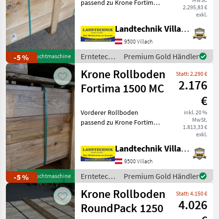
passend zu Krone Fortima
2.295,83 €
1500 MC Um Ihre Krone-
exkl.
Maschinen optimal zu
Landtechnik Villach GmbH
warten, bieten wir Ihnen
den hinteren Rollboden,
9500 Villach
passend zum Modell Krone
Erntetechnik
Premium Gold Händler
-5 %
Gebrauchtmaschine
F
Grünland /
Krone Rollboden
Statt: 2.290 €
Krone
2.176
Fortima 1500 MC
€
Vorderer Rollboden
inkl. 20 %
MwSt.
passend zu Krone Fortima
1.813,33 €
1500 MC Um Ihre Krone-
exkl.
Maschinen optimal zu
Landtechnik Villach GmbH
warten, bieten wir Ihnen
den hinteren Rollboden,
9500 Villach
passend zum Modell Krone
Erntetechnik
Premium Gold Händler
-5 %
Gebrauchtmaschine
F
Grünland /
Krone Rollboden
Statt: 4.150 €
Krone
4.026
RoundPack 1250