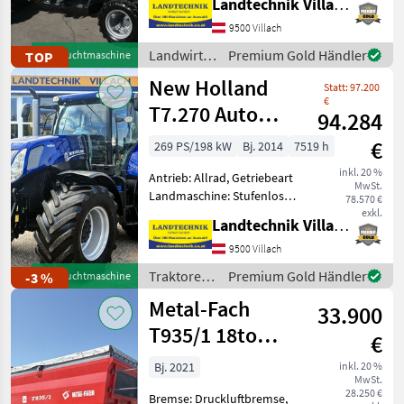
Landtechnik Villach GmbH
km/h Ausführung, 4-Rad-
Lenkung, Radstand 3, 25 m,
9500 Villach
10 t Gesamtgewicht,
Landwirtsch.
Premium Gold Händler
TOP
Gebrauchtmaschine
Bereifung: 425/55R 17
Motorfahrzeuge
New Holland
Statt: 97.200
/ Aebi
€
T7.270 Auto
94.284
Command
€
269 PS/198 kW
Bj. 2014
7519 h
BluePower
inkl. 20 %
Antrieb: Allrad, Getriebeart
MwSt.
Landmaschine: Stufenloses
78.570 €
Getriebe, Plattform: Kabine,
exkl.
Landtechnik Villach GmbH
Zapfwellendrehzahl:
540/540E/1000/1000E,
9500 Villach
Höchstgeschwindigkeit in
Traktoren
Premium Gold Händler
-3 %
Gebrauchtmaschine
km/h: 50 km/h, Aufla
/ New
Metal-Fach
33.900
Holland
T935/1 18to
€
Nutzlast
Bj. 2021
inkl. 20 %
MwSt.
Muldenkipper
28.250 €
Bremse: Druckluftbremse,