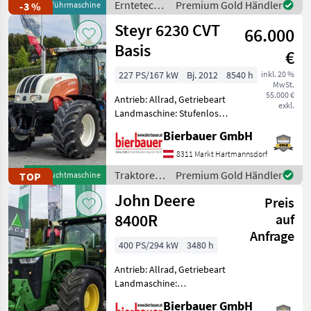
Erntetechnik
Premium Gold Händler
-3 %
Vorführmaschine
Grünland /
Steyr 6230 CVT
66.000
Krone
Basis
€
227 PS/167 kW
Bj. 2012
8540 h
inkl. 20 %
MwSt.
55.000 €
Antrieb: Allrad, Getriebeart
exkl.
Landmaschine: Stufenloses
Getriebe, Plattform: Kabine,
Bierbauer GmbH
Zapfwellendrehzahl:
540/540E/1000/1000E,
8311 Markt Hartmannsdorf
Höchstgeschwindigkeit in
Traktoren
Premium Gold Händler
TOP
Gebrauchtmaschine
km/h: 50 km/h, Aufla
/ Steyr
John Deere
Preis
8400R
auf
Anfrage
400 PS/294 kW
3480 h
Antrieb: Allrad, Getriebeart
Landmaschine:
Lastschaltgetriebe,
Bierbauer GmbH
Plattform: Kabine,