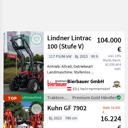
Lindner Lintrac
104.000
100 (Stufe V)
€
117 PS/86 kW
Bj. 2023
90 h
inkl. 13%
MwSt./Verm.
92.035,40 €
Antrieb: Allrad, Getriebeart
exkl.
Landmaschine: Stufenloses
Getriebe, Plattform: Kabine,
Bierbauer GmbH
Zapfwellendrehzahl:
430/540/750/1000,
8311 Markt Hartmannsdorf
Höchstgeschwindigkeit in
Traktoren
Premium Gold Händler
TOP
Gebrauchtmaschine
km/h: 40 km/h, Aufladun
/ Lindner
Kuhn GF 7902
Statt: 16.900
€
16.224
Bj. 2023
780 cm
€