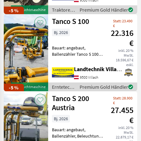
540/540E/1000,
9500 Villach
Höchstgeschwindigkeit in
Traktoren
Premium Gold Händler
-5 %
Gebrauchtmaschine
km/h: 50 km/h, Aufladung:
/ New
Tanco S 100
Statt: 23.490
Holland
€
22.316
Bj. 2026
€
Bauart: angebaut,
inkl. 20 %
Ballenzähler Tanco S 100
MwSt.
Profi - Dreipunktwickler
18.596,67 €
exkl.
Vollautomat mit 750
Landtechnik Villach GmbH
Folienvorstrecker, mit
9500 Villach
patent-tentierter
Folienabschneidevorrichtung,
Erntetechnik
Premium Gold Händler
-5 %
Gebrauchtmaschine
Bodenstü
Grünland /
Tanco S 200
Statt: 28.900
Tanco
€
Austria
27.455
€
Bj. 2026
inkl. 20 %
Bauart: angebaut,
MwSt.
Ballenzähler, Beleuchtung
22.879,17 €