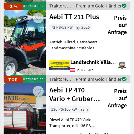
540/750,
Traktoren
Premium Gold Händler
-3 %
Gebrauchtmaschine
Höchstgeschwindigkeit in
/ New
Aebi TT 211 Plus
km/h: 40 km/h, Aufladung:
Preis
Holland
Turbolader m
auf
72 PS/53 kW
Bj. 2026
Anfrage
Antrieb: Allrad, Getriebeart
Landmaschine: Stufenloses
Getriebe, Plattform: Kabine,
Höchstgeschwindigkeit in
Landtechnik Villach GmbH
km/h: 40 km/h, Abgasstufe:
9500 Villach
-/Stage V, Fronthydraulik,
Frontzap
Traktoren
Premium Gold Händler
TOP
Gebrauchtmaschine
/ Aebi
Aebi TP 470
Preis
Vario + Gruber
auf
Anfrage
ALW 320S-Lang
136 PS/100 kW
78 h
Diesel Aebi TP 470 Vario
Transporter, mit 136 PS,
gefedertes Fahrwerk, 50