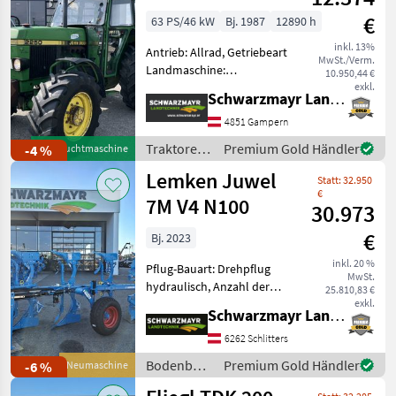
€
63 PS/46 kW
Bj. 1987
12890 h
inkl. 13%
Antrieb: Allrad, Getriebeart
MwSt./Verm.
Landmaschine:
10.950,44 €
Schaltgetriebe, Plattform:
exkl.
Schwarzmayr Landtechnik GmbH - Gampern
Verdeck,
Zapfwellendrehzahl:
4851 Gampern
540/1000,
Traktoren
Premium Gold Händler
-4 %
Gebrauchtmaschine
Höchstgeschwindigkeit in
/ John
Lemken Juwel
km/h: 30 km/h, Oberlenker
Statt: 32.950
Deere
hinten: hy
€
7M V4 N100
30.973
€
Bj. 2023
inkl. 20 %
Pflug-Bauart: Drehpflug
MwSt.
hydraulisch, Anzahl der
25.810,83 €
Schare: 4-schar,
exkl.
Schwarzmayr Landtechnik GmbH - Schlitters
Scheibensech, hydr.
Schnittbreitenverstellung,
6262 Schlitters
Stützrad, Vorschäler Nr.
Bodenbearbeitung
Premium Gold Händler
-6 %
Neumaschine
63018 Volldrehpflug 4-
/ Lemken
scharig