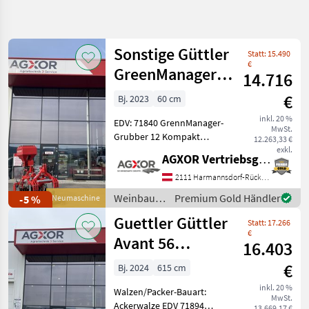
verfeinern
Kategorie
Land
Filter
Sonstige Güttler
1
Statt: 15.490
€
GreenManager
14.716
528
KATEGORIE
12 Grubber-
Zurücksetzen
Ergebnisse
€
WÄHLEN
Bj. 2023
60 cm
anzeigen
Walzen-Striegel-
inkl. 20 %
EDV: 71840 GrennManager-
Landtechnik
361
MwSt.
Grubber 12 Kompakt
12.263,33 €
Dreipunktturm KAT 2/1 2
exkl.
Bautechnik
42
AGXOR Vertriebsgesellschaft Ost GmbH
Zinken mit Schnellwechsel-
Gänsefußschar und 2
2111 Harmannsdorf-Rückersdorf
Futtermittel
24
Schneidscheiben
Weinbau /
Premium Gold Händler
-5 %
Neumaschine
Strichabstand 36cm
Sonstige
Tiermarkt
21
Guettler Güttler
verstellbar
Statt: 17.266
€
Avant 56
16.403
Forsttechnik
20
Sphäroguss 6,15
€
Bj. 2024
615 cm
PKW / LKW / Moped
17
inkl. 20 %
Walzen/Packer-Bauart:
MwSt.
Ackerwalze EDV 71894
Alle 11
13.669,17 €