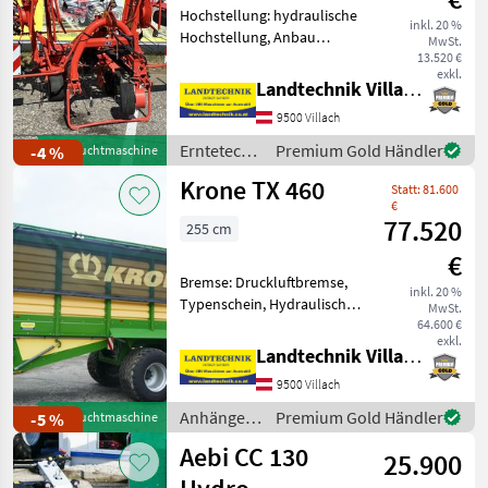
Hochstellung: hydraulische
inkl. 20 %
Hochstellung, Anbau
MwSt.
Kreisler, Beleuchtung,
13.520 €
exkl.
Grenzstreueinrichtung,
Landtechnik Villach GmbH
Streuwinkelverstellung,
9500 Villach
Schutzbügel Kuhn
Kreiselzettwender GF 7902
Erntetechnik
Premium Gold Händler
-4 %
Gebrauchtmaschine
mit 8 Krei
Grünland /
Krone TX 460
Statt: 81.600
Kuhn
€
77.520
255 cm
€
Bremse: Druckluftbremse,
inkl. 20 %
Typenschein, Hydraulischer
MwSt.
Stützfuß, Lenkachse,
64.600 €
exkl.
Hydraulische
Landtechnik Villach GmbH
Bordwandverriegelung,
9500 Villach
Plane Krone TX 460, 46 m³
Häckseltransportwagen,
Anhänger /
Premium Gold Händler
-5 %
Gebrauchtmaschine
Knickdeichsel
Krone
Aebi CC 130
25.900