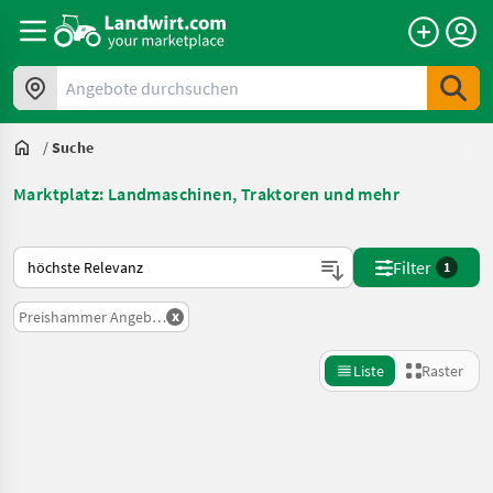
Angebote durchsuchen
/
Suche
Marktplatz: Landmaschinen, Traktoren und mehr
So wird auf Landwirt.com sortiert
Filter
1
x
Preishammer Angebote
Liste
Raster
Suche