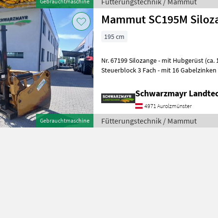
Fütterungstechnik / Mammut
Gebrauchtmaschine
Mammut SC195M Siloz
195 cm
Nr. 67199 Silozange - mit Hubgerüst (ca. 1, 2m Hubhöhe) - mit
Steuerblock 3 Fach - mit 16 Gabelzinken 
Hubzylinder mittig - Anschluss D
Schwarzmayr Landtec
4971 Aurolzmünster
Fütterungstechnik / Mammut
Gebrauchtmaschine