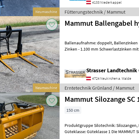
4133 Niederkappel
Fütterungstechnik / Mammut
Neumaschine
Mammut Ballengabel hy
Ballenaufnahme: doppelt, Ballenzinken 
Zinken - 1.100 mm Schwerlastzinken m
Gewinde - Durchgehende Konusbuchse
Strasser Landtechni
4724 Neukirchen a. Walde
Erntetechnik Grünland / Mammut
Neumaschine
Mammut Silozange SC 
150 cm
Produktgruppe Silotechnik: Silozangen, Ma
Güteklasse: Güteklasse 1 Die MAMMUT SI
kompakte Silozange, die speziell für den