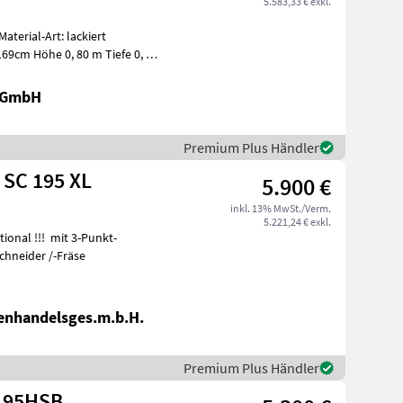
5.583,33 € exkl.
aterial-Art: lackiert
169cm Höhe 0, 80 m Tiefe 0, 78
k GmbH
Premium Plus Händler
SC 195 XL
5.900 €
inkl. 13% MwSt./Verm.
5.221,24 € exkl.
ckschneider /-Fräse
enhandelsges.m.b.H.
Premium Plus Händler
195HSB