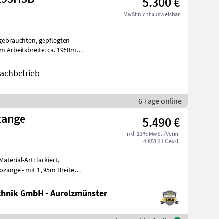
5.300 €
MwSt nicht ausweisbar
ten, gepflegten
 Arbeitsbreite: ca. 1950mm
wic
fachbetrieb
6 Tage online
zange
5.490 €
inkl. 13% MwSt./Verm.
4.858,41 € exkl.
terial-Art: lackiert,
ozange - mit 1, 95m Breite
hnik GmbH - Aurolzmünster