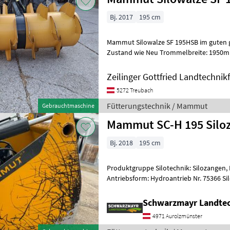
Bj. 2017
195 cm
Mammut Silowalze SF 195HSB im guten gebrauch
Zustand wie Neu Trommelbreite: 1950mm
Trommeldurchmesser: 1040mm Eigenge
Zeilinger Gottfried Landtechnik
5272 Treubach
Fütterungstechnik / Mammut
Gebrauchtmaschine
Mammut SC-H 195 Silo
Bj. 2018
195 cm
Produktgruppe Silotechnik: Silozangen, Ma
Antriebsform: Hydroantrieb Nr. 75366 Sil
gebraucht aus Vermittlung mit 13% M
Schwarzmayr Landtec
4971 Aurolzmünster