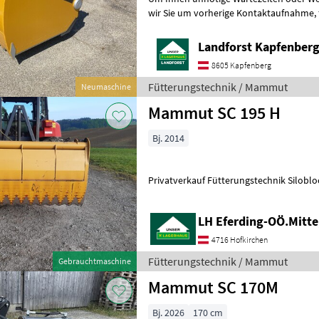
wir Sie um vorherige Kontaktaufnahme, falls Sie eine unserer
Maschinen besichtigen bzw. Probe fahr
Landforst Kapfenber
8605 Kapfenberg
Fütterungstechnik / Mammut
Neumaschine
Mammut SC 195 H
Bj. 2014
Privatverkauf Fütterungstechnik Siloblo
LH Eferding-OÖ.Mitte
4716 Hofkirchen
Fütterungstechnik / Mammut
Gebrauchtmaschine
Mammut SC 170M
Bj. 2026
170 cm