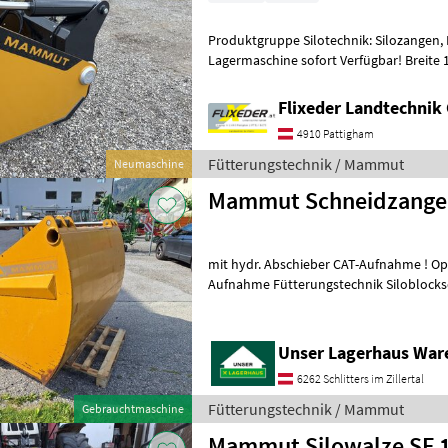
Produktgruppe Silotechnik: Silozangen, M
Lagermaschine sofort Verfügbar! Breite 
m Volumen 1, 05 m³ Eigengewicht 655
Flixeder Landtechni
4910 Pattigham
Fütterungstechnik / Mammut
Neumaschine
Mammut Schneidzange 
mit hydr. Abschieber CAT-Aufnahme ! Optional !!! mit 3-Punkt-
Aufnahme Fütterungstechnik Siloblo
Unser Lagerhaus War
6262 Schlitters im Zillertal
Fütterungstechnik / Mammut
Gebrauchtmaschine
Mammut Silowalze SF 