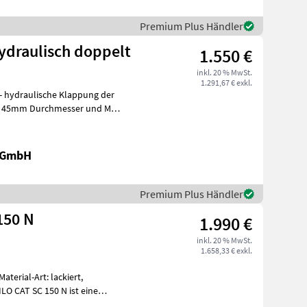
Premium Plus Händler
draulisch doppelt
1.550 €
inkl. 20 % MwSt.
1.291,67 € exkl.
- hydraulische Klappung der
it 45mm Durchmesser und M28
k GmbH
Premium Plus Händler
150 N
1.990 €
inkl. 20 % MwSt.
1.658,33 € exkl.
terial-Art: lackiert,
LO CAT SC 150 N ist eine