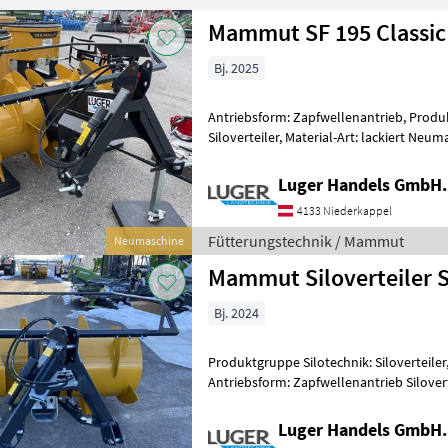
Mammut SF 195 Classic
Bj. 2025
Antriebsform: Zapfwellenantrieb, Produ
Siloverteiler, Material-Art: lackiert Neumaschine - 
Heckanbau - 1.950mm Trommelbreite - 
Luger Handels GmbH.
4133 Niederkappel
Fütterungstechnik / Mammut
Neumaschine
Mammut Siloverteiler S
Bj. 2024
Produktgruppe Silotechnik: Siloverteiler, 
Antriebsform: Zapfwellenantrieb Silover
Front/-Heck Anbau - Wasserbef
Luger Handels GmbH.