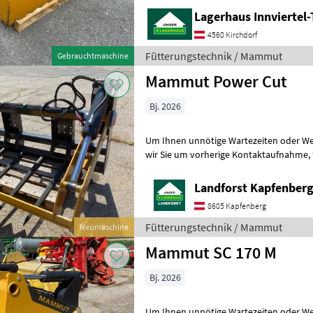
Lagerhaus Innviertel-
4560 Kirchdorf
Fütterungstechnik / Mammut
Gebrauchtmaschine
Mammut Power Cut
Bj. 2026
Um Ihnen unnötige Wartezeiten oder Wegstr
wir Sie um vorherige Kontaktaufnahme, falls Sie eine unserer
Maschinen besichtigen bzw. Probe fahr
Landforst Kapfenber
8605 Kapfenberg
Fütterungstechnik / Mammut
Neumaschine
Mammut SC 170 M
Bj. 2026
Um Ihnen unnötige Wartezeiten oder Wegstr