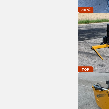
-10 %
TOP