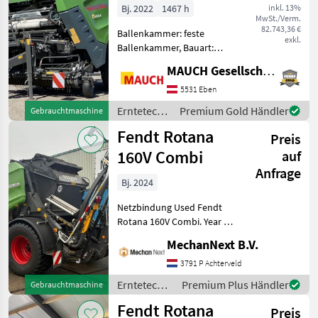
Rotana 130F
Bj. 2022
1467 h
inkl. 13%
MARKTPLATZ
MwSt./Verm.
Combi
82.743,36 €
Ballenkammer: feste
Marktplatz
Händlerangebote
Kleinanzeigen
exkl.
Ballenkammer, Bauart:
angebaut,
MAUCH Gesellschaft m.b.H. & Co.KG, Eben
Zentralschmierung: autom.
Zentralschmierung,
5531 Eben
Netzbindung Fendt Kombi
Erntetechnik
Premium Gold Händler
Gebrauchtmaschine
Presse Rotana 130F Kombi,
Grünland /
Fendt Rotana
Baujahr 2022, ca. 146
Preis
Fendt
160V Combi
auf
Anfrage
Bj. 2024
Netzbindung Used Fendt
Rotana 160V Combi. Year of
manufacture 2024 and 873
MechanNext B.V.
pressed bales.
Specifications Round baler
3791 P Achterveld
with variable press
Erntetechnik
Premium Plus Händler
Gebrauchtmaschine
chamber Isobus control
Grünland /
Fendt Rotana
Preis
Fendt