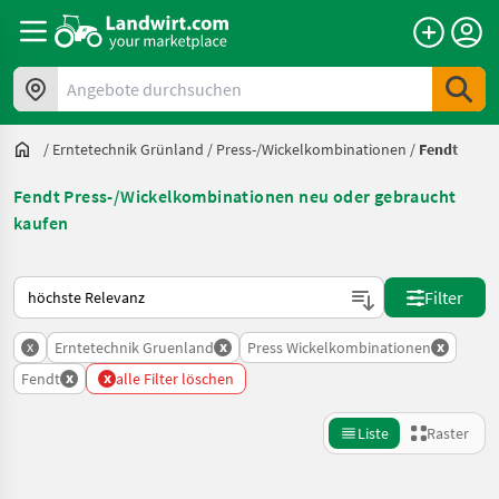
Angebote durchsuchen
/
Erntetechnik Grünland
/
Press-/Wickelkombinationen
/
Fendt
Fendt Press-/Wickelkombinationen neu oder gebraucht
kaufen
So wird auf Landwirt.com sortiert
Filter
x
x
x
Erntetechnik Gruenland
Press Wickelkombinationen
x
x
Fendt
alle Filter löschen
Liste
Raster