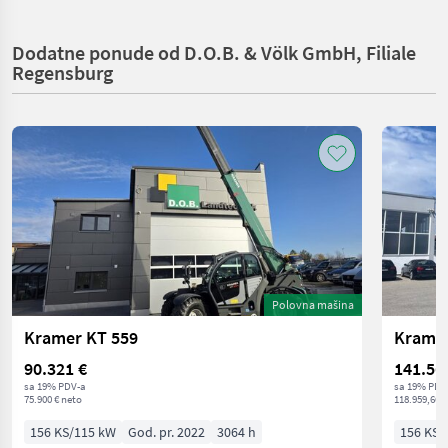
Dodatne ponude od D.O.B. & Völk GmbH, Filiale
Regensburg
Polovna mašina
Kramer KT 559
Kramer
90.321 €
141.56
sa 19% PDV-a
sa 19% PDV
75.900 € neto
118.959,66 €
156 KS/115 kW
God. pr. 2022
3064 h
156 KS/