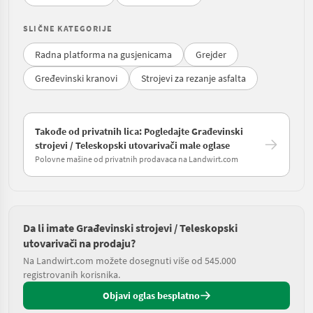
SLIČNE KATEGORIJE
Radna platforma na gusjenicama
Grejder
Gređevinski kranovi
Strojevi za rezanje asfalta
Takođe od privatnih lica: Pogledajte Građevinski
strojevi / Teleskopski utovarivači male oglase
Polovne mašine od privatnih prodavaca na Landwirt.com
Da li imate Građevinski strojevi / Teleskopski
utovarivači na prodaju?
Na Landwirt.com možete dosegnuti više od 545.000
registrovanih korisnika.
Objavi oglas besplatno