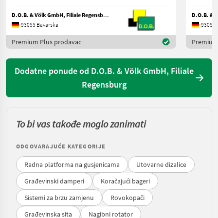
D.O.B. & Völk GmbH, Filiale Regensburg
93055 Bavarska
93055 
Premium Plus prodavac
Premium
Dodatne ponude od D.O.B. & Völk GmbH, Filiale
Regensburg
To bi vas takođe moglo zanimati
ODGOVARAJUĆE KATEGORIJE
Radna platforma na gusjenicama
Utovarne dizalice
Građevinski damperi
Koračajući bageri
Sistemi za brzu zamjenu
Rovokopači
Građevinska sita
Nagibni rotator