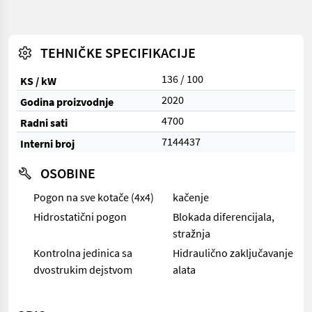
TEHNIČKE SPECIFIKACIJE
136 / 100
KS / kW
2020
Godina proizvodnje
4700
Radni sati
7144437
Interni broj
OSOBINE
Pogon na sve kotače (4x4)
kačenje
Hidrostatični pogon
Blokada diferencijala,
stražnja
Kontrolna jedinica sa
Hidraulično zaključavanje
dvostrukim dejstvom
alata