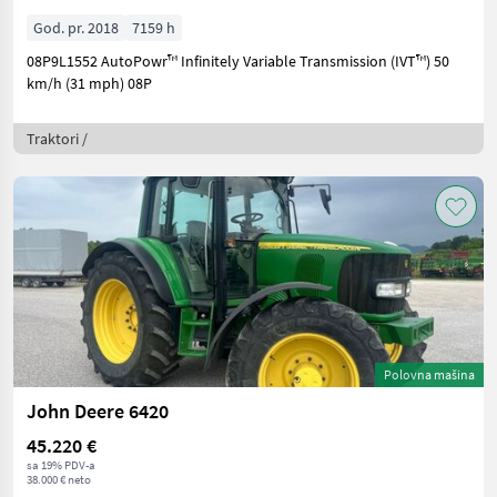
God. pr. 2018
7159 h
08P9L1552 AutoPowr™ Infinitely Variable Transmission (IVT™) 50
km/h (31 mph) 08P
Traktori /
Polovna mašina
John Deere 6420
45.220 €
sa 19% PDV-a
38.000 € neto