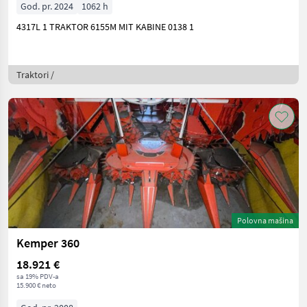
God. pr. 2024
1062 h
4317L 1 TRAKTOR 6155M MIT KABINE 0138 1
Traktori /
Polovna mašina
Kemper 360
18.921 €
sa 19% PDV-a
15.900 € neto