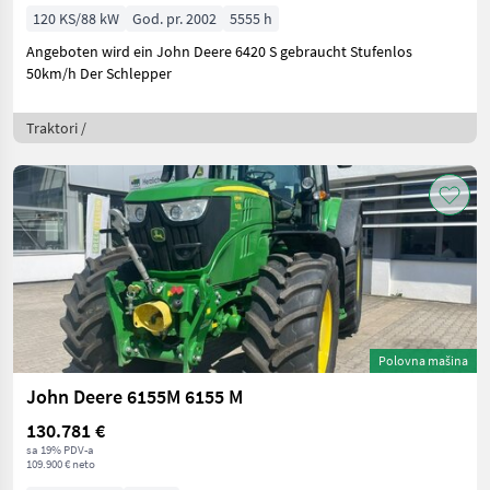
120 KS/88 kW
God. pr. 2002
5555 h
Angeboten wird ein John Deere 6420 S gebraucht Stufenlos
50km/h Der Schlepper
Traktori /
Polovna mašina
John Deere 6155M 6155 M
130.781 €
sa 19% PDV-a
109.900 € neto