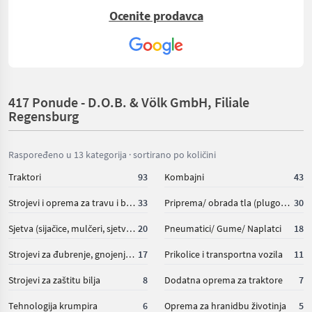
Abmachungen werden eingehalten. Bin sehr zufrieden.
Ocenite prodavca
417 Ponude - D.O.B. & Völk GmbH, Filiale
Regensburg
Raspoređeno u 13 kategorija · sortirano po količini
Traktori
93
Kombajni
43
Strojevi i oprema za travu i baliranje
33
Priprema/ obrada tla (plugovi, kultivatori, tanjurače i dr.)
30
Sjetva (sijačice, mulčeri, sjetvospremači i dr)
20
Pneumatici/ Gume/ Naplatci
18
Strojevi za đubrenje, gnojenje i navodnjavanje
17
Prikolice i transportna vozila
11
Strojevi za zaštitu bilja
8
Dodatna oprema za traktore
7
Tehnologija krumpira
6
Oprema za hranidbu životinja
5