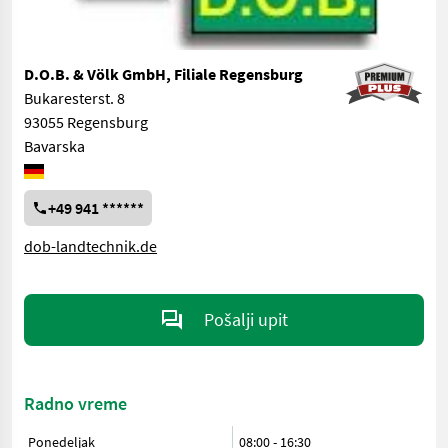
D.O.B. & Völk GmbH, Filiale Regensburg
Bukaresterst. 8
93055 Regensburg
Bavarska
+49 941 ******
dob-landtechnik.de
Pošalji upit
Radno vreme
Ponedeljak
08:00
-
16:30