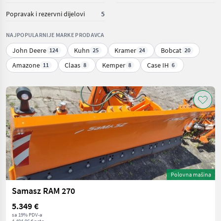
Popravak i rezervni dijelovi
5
NAJPOPULARNIJE MARKE PRODAVCA
John Deere
Kuhn
Kramer
Bobcat
124
25
24
20
Amazone
Claas
Kemper
Case IH
11
8
8
6
Polovna mašina
Samasz RAM 270
5.349 €
sa 19% PDV-a
4.494,96 € neto