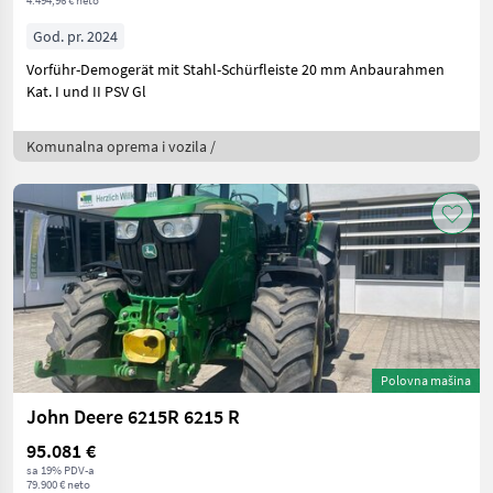
God. pr. 2024
Vorführ-Demogerät mit Stahl-Schürfleiste 20 mm Anbaurahmen
Kat. I und II PSV Gl
Komunalna oprema i vozila /
Polovna mašina
John Deere 6215R 6215 R
95.081 €
sa 19% PDV-a
79.900 € neto