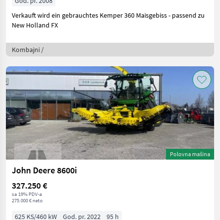
God. pr. 2008
Verkauft wird ein gebrauchtes Kemper 360 Maisgebiss - passend zu
New Holland FX
Kombajni /
Polovna mašina
John Deere 8600i
327.250 €
sa 19% PDV-a
275.000 € neto
625 KS/460 kW
God. pr. 2022
95 h