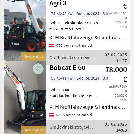
Agri 3
€
75 KS/55 kW
God. pr. 2025
3 h
sa 20% PDV-
a
82.500 €
Bobcat Teleskoplader TL25-
neto
60 AGRI 75 V R-Serie
Getriebe 30 km/h Alliance-
KLM Kraftfahrzeuge & Landmaschinen GmbH
Reifen – 400/55-17, 5" 149A8
4720 Neumarkt/Hausruck
A328 (HOHE
GELÄNDEGÄNGIGKEIT) Luft
03-02-2025
Nova mašina
Građevinski strojevi /
14:27
Bobcat
Bobcat E 60
78.000
€
56 KS/41 kW
God. pr. 2024
3 h
sa 20% PDV-
Bobcat E60
a
Standardmerkmale 1960-
65.000 €
neto
mm-Planierschild 400-mm-
KLM Kraftfahrzeuge & Landmaschinen GmbH
Gummiraupen 5-Zoll-
Display Automatische
4720 Neumarkt/Hausruck
Drehzahlregelung
03-02-2025
Verstellbare doppelt
Građevinski strojevi /
14:08
Nova mašina
wirkende Zusatzhydraul
Bobcat