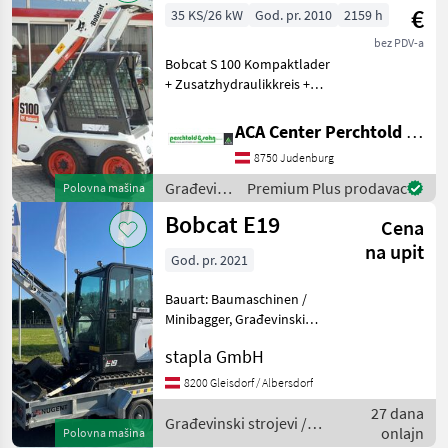
€
35 KS/26 kW
God. pr. 2010
2159 h
bez PDV-a
Bobcat S 100 Kompaktlader
+ Zusatzhydraulikkreis +
Arbeitsscheinwerfer vorne +
Erdschaufel 1, 20m +
ACA Center Perchtold - Perchtold & Sohn GmbH
Palettengabel Gorivo:
8750 Judenburg
Građevinski strojevi
Kompaktni utovariva
Građevinski
Premium Plus prodavac
Polovna mašina
strojevi /
Bobcat E19
Cena
Bobcat
na upit
God. pr. 2021
Bauart: Baumaschinen /
Minibagger, Građevinski
strojevi Minibageri
stapla GmbH
8200 Gleisdorf / Albersdorf
27 dana
Građevinski strojevi /
onlajn
Polovna mašina
Bobcat