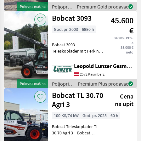
motorom s Bobcat
Poljoprivredni
Premium Gold prodavac
Polovna mašina
Telematics Europe s
motorni
Bobcat 3093
45.600
strojevi /
Bobcat
€
God. pr. 2003
6880 h
sa 20% PDV-
a
Bobcat 3093 -
38.000 €
Teleskoplader mit Perkins
neto
Motor, 4 Zylinder,
Reichweite 6, 8 m, Höhe 234
Leopold Lunzer GesmbH
cm, Hubkraft 600 kg,
2572 Kaumberg
Bereifung: 405/70x20, 4
Radlenkung - 3
Poljoprivredni
Premium Plus prodavac
Polovna mašina
Lenkungsarten, Heiz
motorni
Bobcat TL 30.70
Cena
strojevi /
Bobcat
Agri 3
na upit
100 KS/74 kW
God. pr. 2025
60 h
Bobcat Teleskoplader TL
30.70 Agri 3 + Bobcat
Aufnahme mit