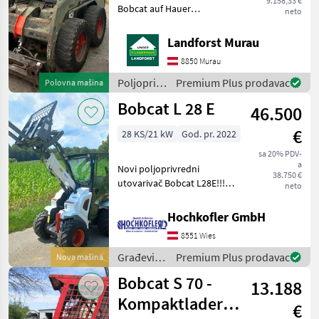
9.158,33 €
Bobcat auf Hauer
neto
Einsatzbereit Original 2000h
Um Ihnen unnötige
Landforst Murau
Wartezeiten oder
8850 Murau
Wegstrecken zu ersparen,
bitten wir Sie um vorherige
Poljoprivredni
Premium Plus prodavac
Polovna mašina
Konta
motorni
Bobcat L 28 E
46.500
strojevi /
Bobcat
€
28 KS/21 kW
God. pr. 2022
sa 20% PDV-
a
Novi poljoprivredni
38.750 €
utovarivač Bobcat L28E!!!
neto
Novi poljoprivredni
utovarivač Bobcat L28 -
Hochkofler GmbH
Kabina s grijanjem -
8551 Wies
Joystick - Klima uređaj -
Vilica za palete hidrau
Građevinski
Premium Plus prodavac
Nova mašina
strojevi /
Bobcat S 70 -
13.188
Bobcat
Kompaktlader
€