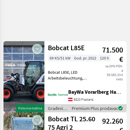
Bobcat L85E
71.500
€
69 KS/51 kW
God. pr. 2022
120 h
sa 20% PDV-
a
Bobcat L85E, LED
59.583,33 €
Arbeitsbeleuchtung,
neto
Rückfahrkamera, Federsitz,
Radiovorbereitung,
BayWa Vorarlberg HandelsGmbH BayWa Technik
Schaufelparallelanzeige
6820 Frastanz
Bereifung 405/70 R 18,
Geschwindigkeit 30 km/h,
Građevinski
Premium Plus prodavac
Polovna mašina
Heiz-Klim
strojevi /
Bobcat TL 25.60
92.260
Bobcat
75 Agri 2