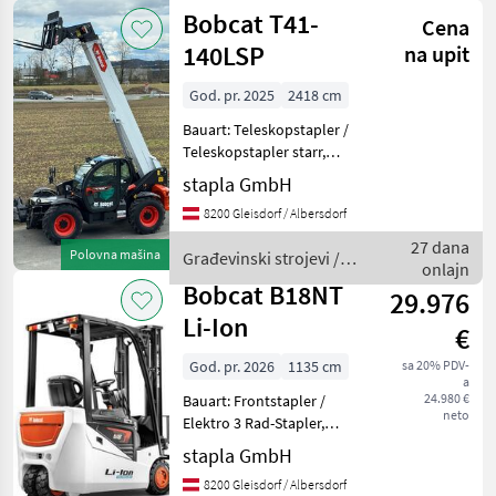
Bobcat T41-
Cena
140LSP
na upit
God. pr. 2025
2418 cm
Bauart: Teleskopstapler /
Teleskopstapler starr,
Tragkraft: 4100kg, Hubhöhe:
stapla GmbH
13700mm, Bauhöhe:
8200 Gleisdorf / Albersdorf
2669mm, Gabellänge:
1200mm, Bereifung vorne:
27 dana
Polovna mašina
Građevinski strojevi /
Luft , Bereifung hinten:
onlajn
Bobcat
Bobcat B18NT
29.976
Li-Ion
€
God. pr. 2026
1135 cm
sa 20% PDV-
a
24.980 €
Bauart: Frontstapler /
neto
Elektro 3 Rad-Stapler,
Tragkraft: 1800kg, Hubhöhe:
stapla GmbH
4500mm, Bauhöhe:
8200 Gleisdorf / Albersdorf
2155mm, Freihub: 1444mm,