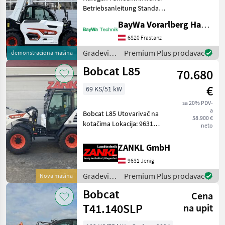
Betriebsanleitung Standard
Bereifung 12-16, 5"
BayWa Vorarlberg HandelsGmbH BayWa Technik
Luftgefederter Sitz Heizung
mit Belüftung Bobtach
6820 Frastanz
Anbaurahmen hydr.
Građevinski
Premium Plus prodavac
demonstraciona mašina
Vordere Hydraul
strojevi /
Bobcat L85
70.680
Bobcat
€
69 KS/51 kW
sa 20% PDV-
a
Bobcat L85 Utovarivač na
58.900 €
kotačima Lokacija: 9631
neto
Jenig 7 - Novi stroj, na
lageru!! - 69 KS - Kabina s
ZANKL GmbH
klima uređajem i grijanjem -
9631 Jenig
Sjedalo sa zračnim ovjesom
- Ra
Građevinski
Premium Plus prodavac
Nova mašina
strojevi /
Bobcat
Cena
Bobcat
T41.140SLP
na upit