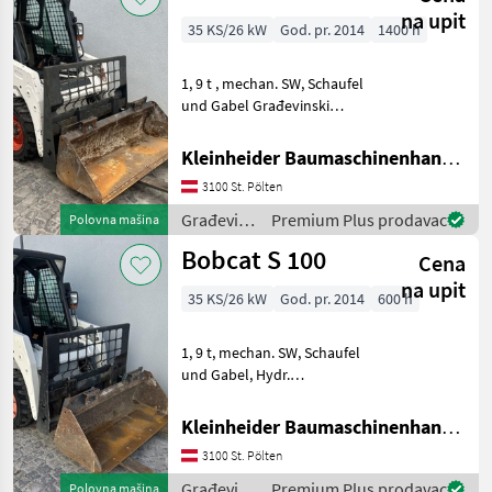
na upit
35 KS/26 kW
God. pr. 2014
1400 h
1, 9 t , mechan. SW, Schaufel
und Gabel Građevinski
strojevi Kompaktni
utovarivači
Kleinheider Baumaschinenhandel GmbH.
3100 St. Pölten
Građevinski
Premium Plus prodavac
Polovna mašina
strojevi /
Bobcat S 100
Cena
Bobcat
na upit
35 KS/26 kW
God. pr. 2014
600 h
1, 9 t, mechan. SW, Schaufel
und Gabel, Hydr.
Zusatzkreis, Građevinski
strojevi Kompaktni
Kleinheider Baumaschinenhandel GmbH.
utovarivači
3100 St. Pölten
Građevinski
Premium Plus prodavac
Polovna mašina