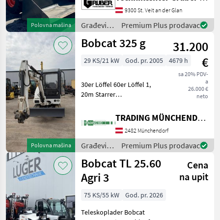
inkl. * Kubota Motor ! * High
9300 St. Veit an der Glan
flow Hydraulik * 1823 kg
Kippla
Građevinski
Premium Plus prodavac
Polovna mašina
strojevi /
Bobcat 325 g
31.200
Bobcat
€
29 KS/21 kW
God. pr. 2005
4679 h
sa 20% PDV-
a
30er Löffel 60er Löffel 1,
26.000 €
20m Starrer
neto
Böschungslöffel
Građevinski strojevi
TRADING MÜNCHENDORF Handels GmbH
Minibageri
2482 Münchendorf
Građevinski
Premium Plus prodavac
Polovna mašina
strojevi /
Bobcat TL 25.60
Cena
Bobcat
Agri 3
na upit
75 KS/55 kW
God. pr. 2026
Teleskoplader Bobcat