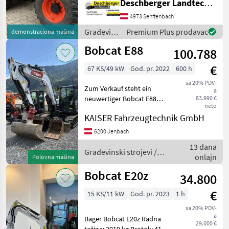
Deschberger Landtechnik GmbH
Marketplace
Oglasi
trgovaca
za vožnju unatrag -
4973 Senftenbach
Paralelni prikaz žlice -
Brzina 30 km/h
Građevinski
Premium Plus prodavac
demonstraciona mašina
strojevi /
Bobcat E88
100.788
Bobcat
€
67 KS/49 kW
God. pr. 2022
600 h
sa 20% PDV-
Zum Verkauf steht ein
a
neuwertiger Bobcat E88
83.990 €
neto
Bagger Drehmotor SI10-
KAISER Fahrzeugtechnik GmbH
HDN S22-48591 € 8.300, -
Tieflöffel 400 mm € 1.280, -
6200 Jenbach
Tieflöffel 600 mm € 1.530, -
13 dana
Tiefl
Građevinski strojevi /
onlajn
Polovna mašina
Bobcat
Bobcat E20z
34.800
€
15 KS/11 kW
God. pr. 2023
1 h
sa 20% PDV-
a
Bager Bobcat E20z Radna
29.000 €