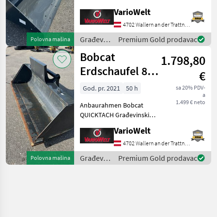
540l Länge = 90cm Höhe =
VarioWelt
54cm Građevinski strojevi
Kompaktni utovarivači
4702 Wallern an der Trattnach
Građevinski
Premium Gold prodavac
Polovna mašina
strojevi /
Bobcat
1.798,80
Bobcat
Erdschaufel 800
€
Liter
God. pr. 2021
50 h
sa 20% PDV-
a
1.499 € neto
Anbaurahmen Bobcat
QUICKTACH Građevinski
strojevi Teleskopski
VarioWelt
utovarivači
4702 Wallern an der Trattnach
Građevinski
Premium Gold prodavac
Polovna mašina
strojevi /
Bobcat