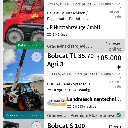
mit Schaufel
24 KS/18 kW
God. pr. 2016
1197 h
sa 20% PDV-
a
10.990 €
Bauart: Baumaschinen /
neto
Baggerlader, Bauhöhe:
1800mm, Bereifung vorne:
JR Nutzfahrzeuge GmbH
Vollgummi 60 - 80% ,
8342 Gnas
Bereifung hinten:
Vollgummi 60 - 80% ,
1 mesec
Polovna mašina
Građevinski strojevi /
Beschreibung: BOBCAT
online
Bobcat
Kompaktlader
Bobcat TL 35.70
105.000
Agri 3
€
100 KS/74 kW
God. pr. 2023
160 h
sa 20% PDV-
a
87.500 €
BOBCAT Teleskoplader TL
neto
35.70 Agri 3 - max. 3500kg
Hubkraft - 7m max.
Landmaschinentechnik Pichler GmbH
Hubhöhe - BOBCAT / D34 /
Stage V / 100PS • Paket
2860 Kirchschlag
AGRI3 • Traktorzulassung •
Građevinski
Premium Plus prodavac
demonstraciona mašina
Getriebe
strojevi /
Bobcat S 100
Cena
Bobcat