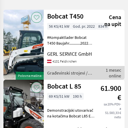
pretragu
Bobcat T450
Cena
Kategorija
Država
Filteri
1
na upit
56 KS/41 kW
God. pr. 2022
834 h
Prikaži
TRENUTNA
#Kompaktlader Bobcat
Resetuj
176
PUTANJA
T450 Baujahr.............2022
rezultata
S/N.................B4J611255
Bobcat
GERL SERVICE GmbH
Stundenzähler.......834
Motor...............41 kW; 4 Zyl.
IZABERITE
4101 Feldkirchen
KATEGORIJU
Bobcat Gewicht.......
1 mesec
Građevinski strojevi /
online
Polovna mašina
Izgradnja
151
Bobcat
Bobcat L 85
61.900
Poljoprivredna tehnika
22
€
69 KS/51 kW
190 h
Ostalo
3
sa 20% PDV-
a
Demonstracijski utovarivač
51.583,33 €
na kotačima Bobcat L85 E V
MARKETPLACE
neto
- Bobcat 2.4L V2 motor -
Ponude
LED radna svjetla - Kamera