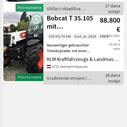
Gabellänge: 1150mm,
27 dana
Polovna mašina
Viličari i skladišna
Batterie: Bobcat 51V 277Ah ,
onlajn
tehnika / Bobcat
Bobcat T 35.105
88.800
mit
€
Nivauausgleich
100 KS/74 kW
God. pr. 2024
550 h
sa 20% PDV-
a
74.000 €
Neuwertiger gebrauchter
neto
Teleskoplader mit einer
Hubhöhe von 10, 3m und
KLM Kraftfahrzeuge & Landmaschinen GmbH
einer Hubkraft von 3500 kg
4720 Neumarkt/Hausruck
Bereifung: 400/80R24 3.
Funktion 30 km/h 2 stufiger
28 dana
Polovna mašina
Građevinski strojevi /
Hydrostat K
onlajn
Bobcat