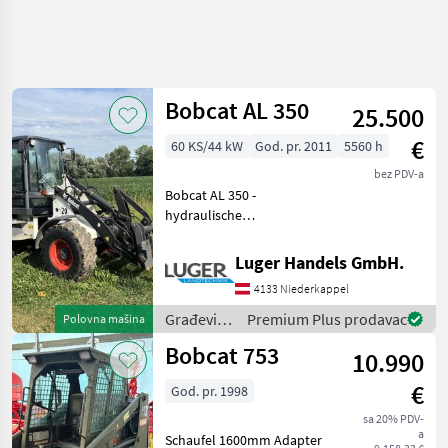
Bobcat AL 350
25.500
€
60 KS/44 kW
God. pr. 2011
5560 h
bez PDV-a
Bobcat AL 350 -
hydraulische
Geräteverriegelung - 3.
Steuerkreis vorne - 20 km/h
Luger Handels GmbH.
mit 2 Stufen -
4133 Niederkappel
Zentralschmieranlage -
Bereifung 405/70 R18 -
Građevinski
Premium Plus prodavac
Polovna mašina
Parallelhubgerü
strojevi /
Bobcat 753
10.990
Bobcat
€
God. pr. 1998
sa 20% PDV-
a
Schaufel 1600mm Adapter