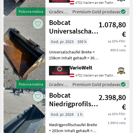
Kompaktni utovarivači
4702 Wallern an der Trattnach
Građevinski
Premium Gold prodavac
Polovna mašina
strojevi /
Bobcat
1.078,80
Bobcat
Universalschaufel
€
158cm
God. pr. 2023
100 h
sa 20% PDV-
a
899 € neto
Universalschaufel Breite =
158cm Inhalt gehäuft = 300l
Länge = 76cm Höhe = 51cm
VarioWelt
Građevinski strojevi
Kompaktni utovarivači
4702 Wallern an der Trattnach
Građevinski
Premium Gold prodavac
Polovna mašina
strojevi /
Bobcat
2.398,80
Bobcat
Niedrigprofilschaufel
€
203cm
God. pr. 2024
1 h
sa 20% PDV-
a
1.999 € neto
Niedrigprofilschaufel Breite
= 203cm Inhalt gehäuft =