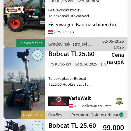
102 KS/75 kW
God. pr. 2024
Građevinski strojevi
Teleskopski utovarivači
Eisenwagen Baumaschinen GmbH
2325 Himberg
02-05-2025
Polovna mašina
Građevinski strojevi /
10:26
Bobcat
Bobcat TL25.60
Cena
na upit
75 KS/55 kW
God. pr. 2025
1 h
Teleskoplader Bobcat
TL25.60 Hubkraft 2, 5T
Hubhöhe 6m
Hydrostatischer
VarioWelt
Fahrantrieb,
4702 Wallern an der Trattnach
Proportionalgesteuerter
Joystick, 4 Lenkungsarten
Građevinski
Premium Gold prodavac
Nova mašina
weitere Details siehe unten
strojevi /
Bobcat TL 25.60
99.000
Bobcat