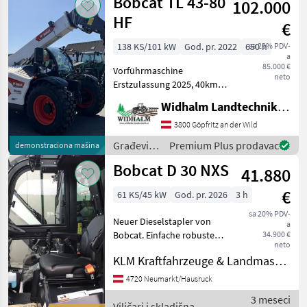
Bobcat TL 43-80
102.000
Bobcat
HF
€
138 KS/101 kW
God. pr. 2022
650 h
sa 20% PDV-
a
85.000 €
Vorführmaschine
neto
Erstzulassung 2025, 40km/h
Zulassung, ca. 650h, HF
Widhalm Landtechnik GmbH
Pumpe 190L/min,
Ausstattungspaket Agri 3
3800 Göpfritz an der Wild
mit Rückfahrkamera, hydr.
Građevinski
Premium Plus prodavac
demonstraciona mašina
Verriegelung, Bereifung
strojevi /
Bobcat D 30 NXS
460/70
41.880
Bobcat
€
61 KS/45 kW
God. pr. 2026
3 h
sa 20% PDV-
Neuer Dieselstapler von
a
Bobcat. Einfache robuste
34.900 €
neto
Technik, Tragkraft: 3000kg
KLM Kraftfahrzeuge & Landmaschinen GmbH
Hubhöhe: 4930mm Hydr.
Zinkenverstellung und
4720 Neumarkt/Hausruck
hydr. Verschub Vollkabine
3 meseci
mit Heizung G
Viličari i skladišna