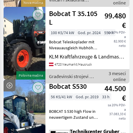
online
Nova mašina
tehnika / Bobcat
Bobcat T 35.105
99.480
L
€
100 KS/74 kW
God. pr. 2024
550 h
sa 20% PDV-
a
82.900 €
Bobcat Teleskoplader mit
neto
Niveauausgleich Hubhöhe:
10, 3m Hubkraft: 3500kg
KLM Kraftfahrzeuge & Landmaschinen GmbH
Luftgefederter Fahrersitz
4720 Neumarkt/Hausruck
Drehbare
Anhängerkupplung mit 7-
3 meseci
Polovna mašina
Građevinski strojevi /
poliger Steckdose hinten
online
Bobcat
Quic
Bobcat S530
44.500
€
56 KS/41 kW
God. pr. 2019
33 h
sa 20% PDV-
a
BOBCAT S 530 high Flow in
37.083,33 €
neuwertigem Zustand und
neto
tollem Preisvorteil *
Verkaufspreis neu: 60.000 €
Technikcenter Gruber GmbH