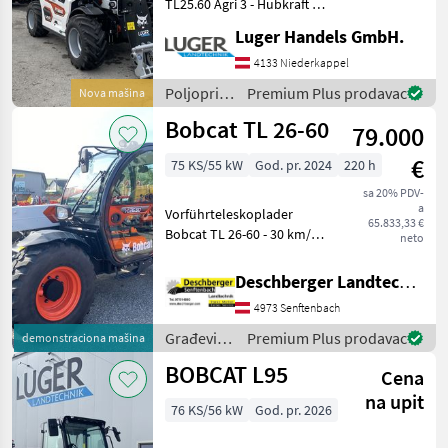
TL25.60 Agri 3 - Hubkraft 2,
5T - Hubhöhe 6m -
Luger Handels GmbH.
Hydrostatischer
Fahrantrieb -
4133 Niederkappel
Proportionalgesteuerter
Poljoprivredni
Premium Plus prodavac
Nova mašina
Joystick - 4 Lenkungsarten -
motorni
Bobcat TL 26-60
drehbar
79.000
strojevi /
Bobcat
€
75 KS/55 kW
God. pr. 2024
220 h
sa 20% PDV-
a
Vorführteleskoplader
65.833,33 €
Bobcat TL 26-60 - 30 km/h
neto
Antrieb (35 km/h mit 24") -
hydr. Fahrantrieb -
Deschberger Landtechnik GmbH
Proportional Joystick -
4973 Senftenbach
Quicktach-Anbaurahmen
mit hydr. Verri
Građevinski
Premium Plus prodavac
demonstraciona mašina
strojevi /
BOBCAT L95
Cena
Bobcat
na upit
76 KS/56 kW
God. pr. 2026