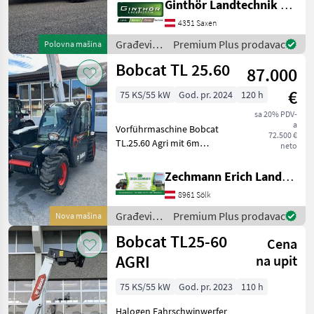
Ginthör Landtechnik GmbH
hydraulischer
Werkzeugverriegelung + 1x
4351 Saxen
DW vorne am Ausleger +
Građevinski
Premium Plus prodavac
Polovna mašina
Leckageleitung am
strojevi /
Bobcat TL 25.60
Ausleger + Stromans
87.000
Bobcat
€
75 KS/55 kW
God. pr. 2024
120 h
sa 20% PDV-
a
Vorführmaschine Bobcat
72.500 €
TL.25.60 Agri mit 6m
neto
Hubhöhe - 30 Km/H
Typisierung Österreich -
Zechmann Erich Landmaschinen-Portalbau
Luftsitz - Ausleger
8961 Sölk
Schwimmstellung -
Bluetooth Radio - Euro-
Građevinski
Premium Plus prodavac
Nova mašina
Aufnahme -
strojevi /
Bobcat TL25-60
Cena
Bobcat
AGRI
na upit
75 KS/55 kW
God. pr. 2023
110 h
Halogen Fahrschwinwerfer