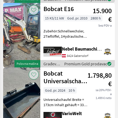
strojevi /
Bobcat E16
15.900
Bobcat
€
15 KS/11 kW
God. pr. 2010
2800 h
bez PDV-a
Zubehör:Schnellwechsler,
2Tieflöffel, 1Hydraulischer
Böschungslöffel.Motor
KUBOTA Diesel. Građevinski
Nebel Baumaschinen
strojevi Minibageri
8424 Gabersdorf
Građevinski
Premium Gold prodavac
Polovna mašina
strojevi /
Bobcat
1.798,80
Bobcat
Universalschaufel
€
173cm
God. pr. 2024
10 h
sa 20% PDV-
a
1.499 € neto
Universalschaufel Breite =
173cm Inhalt gehäuft = 330l
Länge = 76cm Höhe = 51cm
VarioWelt
Građevinski strojevi