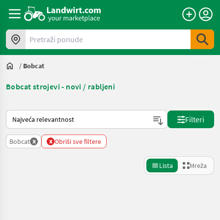
Pretraži ponude
/
Bobcat
Bobcat strojevi - novi / rabljeni
Način na koji sortira Landwirt.com
Filteri
x
x
Bobcat
Obriši sve filtere
Lista
Mreža
Precizirajte