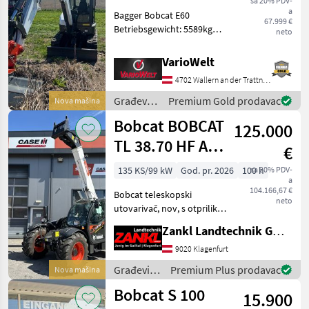
sa 20% PDV-
a
Bagger Bobcat E60
67.999 €
Betriebsgewicht: 5589kg
neto
Förderleistung: 138, 5 l/min
Zusatzhydraulikablass
VarioWelt
270bar Reißkraft, Löffel: 47
4702 Wallern an der Trattnach
841 N Wir freuen uns auf
deinen Besu
Građevinski
Premium Gold prodavac
Nova mašina
strojevi /
Bobcat BOBCAT
125.000
Bobcat
TL 38.70 HF AGRI
€
3*
135 KS/99 kW
God. pr. 2026
100 h
sa 20% PDV-
a
104.166,67 €
Bobcat teleskopski
neto
utovarivač, nov, s otprilike
70 radnih sati Dostupno
Zankl Landtechnik GmbH
odmah po posebnoj cijeni!
... 3 godine originalnog
9020 Klagenfurt
tvorničkog jamstva Bobcat -
Građevinski
Premium Plus prodavac
Nova mašina
od datuma kup
strojevi /
Bobcat S 100
15.900
Bobcat