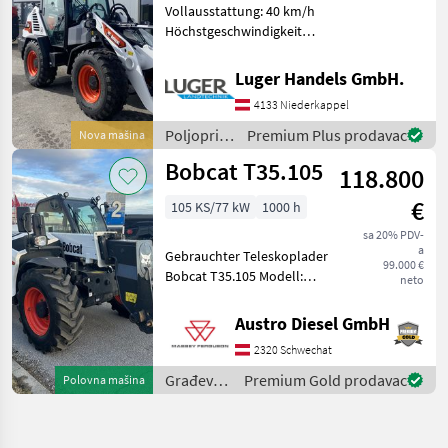
Vollausstattung: 40 km/h
Höchstgeschwindigkeit
Erweiterte
Anbaugerätesteuerung 7-
Luger Handels GmbH.
poliger Elektrosteuersatz
4133 Niederkappel
Bobcat Telematik Europa
Schaufelhöhenanzeige
Poljoprivredni
Premium Plus prodavac
Nova mašina
Autom
motorni
Bobcat T35.105
118.800
strojevi /
Bobcat
€
105 KS/77 kW
1000 h
sa 20% PDV-
a
Gebrauchter Teleskoplader
99.000 €
Bobcat T35.105 Modell:
neto
Gebraucht serienmäßige
Ausstattung
Austro Diesel GmbH
Fahrgestellnummer:
2320 Schwechat
B41616105 Motornummer:
9065422 Bereifung vorne:
Građevinski
Premium Gold prodavac
Polovna mašina
40
strojevi /
Bobcat