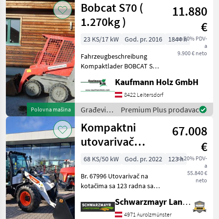
Bobcat S70 (
11.880
Bobcat
1.270kg )
€
23 KS/17 kW
God. pr. 2016
1844 h
sa 20% PDV-
a
9.900 € neto
Fahrzeugbeschreibung
Kompaktlader BOBCAT S70
Bj. 2016 lt. Zähler 1.844
Kaufmann Holz GmbH
Stunden 1.228 KG 17, 2 KW -
incl. Schaufel - mech.
8422 Leitersdorf
Schnellwechsler -
Građevinski
Premium Plus prodavac
Polovna mašina
Zusatzkreis
strojevi /
Kompaktni
67.008
Bobcat
utovarivač
€
Bobcat L85
68 KS/50 kW
God. pr. 2022
123 h
sa 20% PDV-
a
55.840 €
Br. 67996 Utovarivač na
neto
kotačima sa 123 radna sata
godina proizvodnje 2022
Schwarzmayr Landtechnik GmbH - Aurolzmünster
prva registracija 22.11.2022
s Bobcat 4-cilindričnim
4971 Aurolzmünster