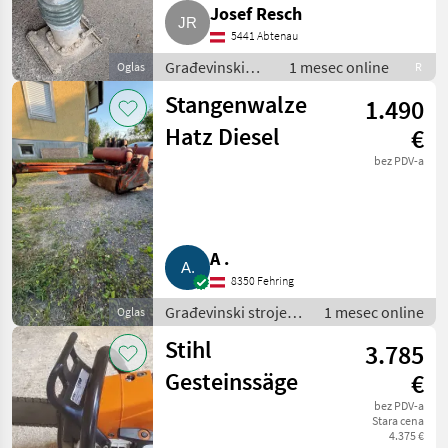
Josef Resch
5441 Abtenau
Građevinski
1 mesec online
Oglas
R
strojevi / Mali
Stangenwalze
1.490
građevinski
strojevi
Hatz Diesel
€
bez PDV-a
A .
8350 Fehring
Građevinski strojevi
1 mesec online
Oglas
/ Mali građevinski
Stihl
3.785
strojevi
Gesteinssäge
€
bez PDV-a
Stara cena
4.375 €