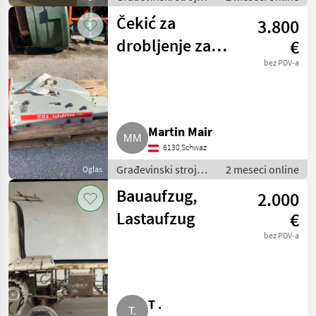
/ Mali građevinski
Čekić za
3.800
strojevi
drobljenje za
€
bagere od 3,5-5 t
bez PDV-a
Martin Mair
6130 Schwaz
Građevinski strojevi
2 meseci online
Oglas
/ Mali građevinski
Bauaufzug,
2.000
strojevi
Lastaufzug
€
bez PDV-a
T .