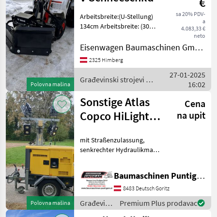
€
sa 20% PDV-
Arbeitsbreite:(U-Stellung)
a
134cm Arbeitsbreite: (30
4.083,33 €
grad geschwenkt) 134cm
neto
Arbeitsbreite: (V-Stellung)
Eisenwagen Baumaschinen GmbH
138cm Pendelwinkel +- 10
2325 Himberg
grad Aufnahme Bobcat
27-01-2025
Građevinski strojevi /
16:02
Polovna mašina
Sonstige
Sonstige Atlas
Cena
Copco HiLight
na upit
H5+
mit Straßenzulassung,
senkrechter Hydraulikmast
mit LED 4 x 350 W, max.
Höhe 8 m, max.
Baumaschinen Puntigam GmbH
Windgeschwindigkeit 80
km/h, Ausleuchtungsfläche
8483 Deutsch Goritz
durchschnittlich 5000 m²,
Građevinski
Premium Plus prodavac
Polovna mašina
Nen
strojevi /