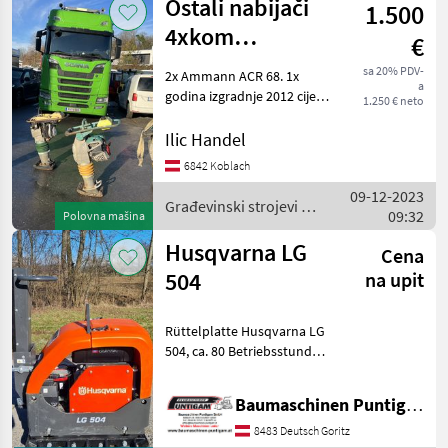
Ostali nabijači
1.500
Sonstige
4xkom
€
2xAmmann ACR
sa 20% PDV-
2x Ammann ACR 68. 1x
a
68 2xWacker
godina izgradnje 2012 cijena
1.250 € neto
1250€. 2x godina izgradnje
BS60-2
2014 cijena 1450€. gnječilica
Ilic Handel
od 68 kg! 2xWacker Neuson
6842 Koblach
NABIJAČ BS60
09-12-2023
Građevinski strojevi /
09:32
Polovna mašina
Sonstige
Husqvarna LG
Cena
504
na upit
Rüttelplatte Husqvarna LG
504, ca. 80 Betriebsstunden,
Arbeitsbreite 70 cm,
Referenznummer: 3971
Baumaschinen Puntigam GmbH
Baumaschinen Puntigam
GmbH Unser Spezialgebiet:
8483 Deutsch Goritz