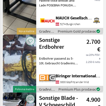
Paletne vilice Bressel and
PONUDA 1000
Lade POSEBNA PONUDA
mm, 2 t
Pogodno za Euro kuke i
Weidemann HV. Vilice za
MAUCH Gesellschaft m.b.H. & Co.KG
viličar / paletne vilice -
Širina za čvrsti materijal 120
5274 Burgkirchen
cm - Zupci
Građevinski
Premium Gold prodavac
Nova mašina
strojevi /
Sonstige
2.700
Sonstige
Erdbohrer
€
sa 20% PDV-
Erdbohrer passend zu 5-
a
2.250 € neto
10t. Gebraucht Građevinski
strojevi Mali građevinski
strojevi
Biringer International GmbH
3800 Göpfritz an der Wild
Građevinski
Premium Plus prodavac
Polovna mašina
strojevi /
Sonstige Blade -
4.900
Sonstige
V Schneeschild