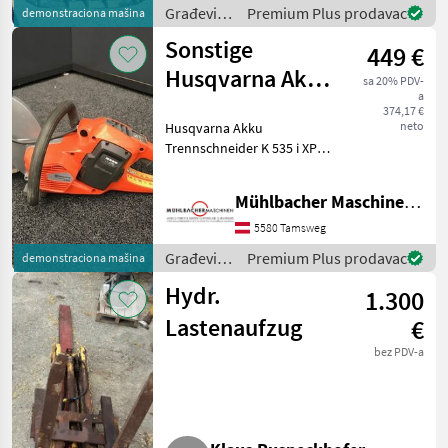
Ankauf - Verkauf
Građevinski
Premium Plus prodavac
demonstraciona mašina
strojevi /
Sonstige
449 €
Husqvarna
Husqvarna Akku
sa 20% PDV-
a
Trennschneider
374,17 €
neto
Husqvarna Akku
K535iXP
Trennschneider K 535 i XP
Vorführer ohne Akku und
Ladegerät. inklusive
Mühlbacher Maschinen GmbH
Neugarantie - exzellente
Ausgabeleistung bei
5580 Tamsweg
leichteren Betonarbeiten -
Građevinski
Premium Plus prodavac
demonstraciona mašina
er
strojevi /
Hydr.
1.300
Sonstige
Lastenaufzug
€
bez PDV-a