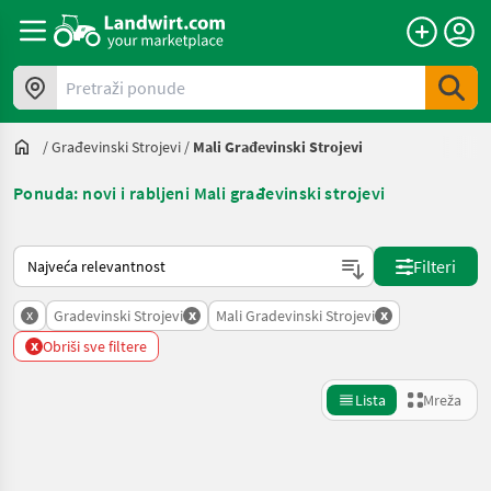
Pretraži ponude
/
Građevinski Strojevi
/
Mali Građevinski Strojevi
Ponuda: novi i rabljeni Mali građevinski strojevi
Način na koji sortira Landwirt.com
Filteri
x
x
x
Gradevinski Strojevi
Mali Gradevinski Strojevi
x
Obriši sve filtere
Lista
Mreža