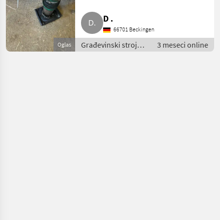
D .
66701 Beckingen
Građevinski strojevi
3 meseci online
Oglas
/ Mali građevinski
strojevi