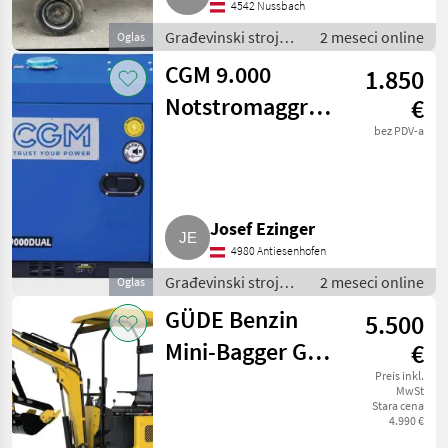
4542 Nussbach
Građevinski strojevi
2 meseci online
Oglas
/ Mali građevinski
CGM 9.000
1.850
strojevi
Notstromaggregat
€
S9000 DUAL
bez PDV-a
Josef Ezinger
4980 Antiesenhofen
Građevinski strojevi
2 meseci online
Oglas
/ Mali građevinski
GÜDE Benzin
5.500
strojevi
Mini-Bagger GMB
€
860B,
Preis inkl.
MwSt
Stara cena
Minibagger 860
4.990 €
kg Gewicht!