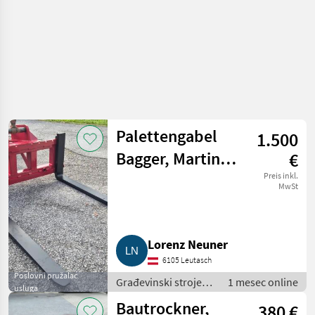
Palettengabel
1.500
Bagger, Martin
€
M10
Preis inkl.
MwSt
Lorenz Neuner
6105 Leutasch
Poslovni pružalac
Građevinski strojevi
1 mesec online
usluga
/ Mali građevinski
Bautrockner,
380 €
strojevi