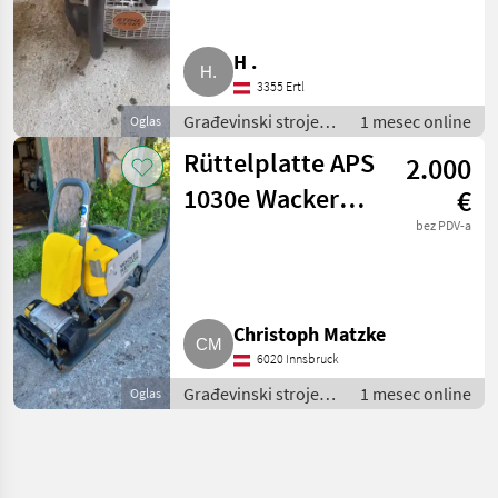
H .
3355 Ertl
Građevinski strojevi
1 mesec online
Oglas
/ Mali građevinski
Rüttelplatte APS
2.000
strojevi
1030e Wacker
€
Neuson APS
bez PDV-a
1030e
Christoph Matzke
6020 Innsbruck
Građevinski strojevi
1 mesec online
Oglas
/ Mali građevinski
strojevi