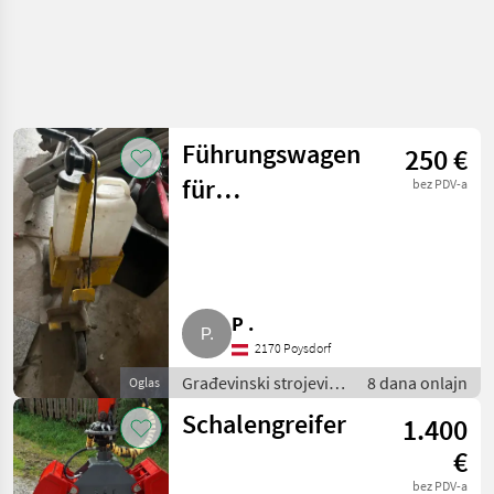
Führungswagen
250 €
für
bez PDV-a
Fugenschneider,
Trennschleifer
P .
2170 Poysdorf
Građevinski strojevi /
8 dana onlajn
Oglas
Mali građevinski
Schalengreifer
1.400
strojevi
€
bez PDV-a