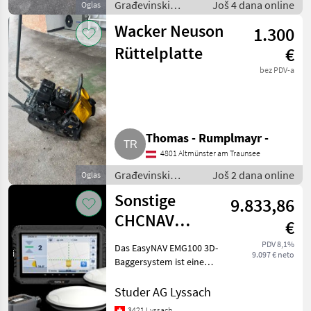
Građevinski
Još 4 dana online
Oglas
strojevi / Mali
Wacker Neuson
1.300
građevinski
strojevi
Rüttelplatte
€
bez PDV-a
Thomas - Rumplmayr -
4801 Altmünster am Traunsee
Građevinski
Još 2 dana online
Oglas
strojevi / Mali
Sonstige
9.833,86
građevinski
strojevi
CHCNAV
€
EasyNAV
PDV 8,1%
Das EasyNAV EMG100 3D-
9.097 € neto
EMG100 3D
Baggersystem ist eine
präzise und
Baggersystem
benutzerfreundliche
Studer AG Lyssach
GPS RTK
Lösung für effiziente
3421 Lyssach