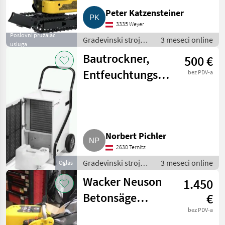
Peter Katzensteiner
3335 Weyer
Poslovni pružalac
Građevinski strojevi
3 meseci online
usluga
/ Mali građevinski
Bautrockner,
500 €
strojevi
Entfeuchtungsgerät
bez PDV-a
Trotec 171 TTK
Eco
Norbert Pichler
2630 Ternitz
Građevinski strojevi
3 meseci online
Oglas
/ Mali građevinski
Wacker Neuson
1.450
strojevi
Betonsäge
€
Asphaltsäge
bez PDV-a