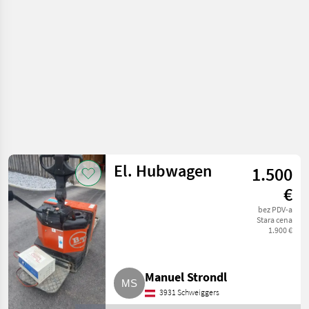
građevinski
strojevi
El. Hubwagen
1.500
€
bez PDV-a
Stara cena
1.900 €
Manuel Strondl
3931 Schweiggers