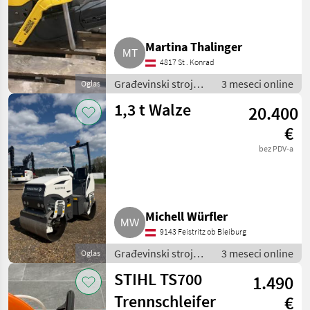
Martina Thalinger
4817 St . Konrad
Građevinski strojevi
3 meseci online
Oglas
/ Mali građevinski
1,3 t Walze
20.400
strojevi
€
bez PDV-a
Michell Würfler
9143 Feistritz ob Bleiburg
Građevinski strojevi
3 meseci online
Oglas
/ Mali građevinski
STIHL TS700
1.490
strojevi
Trennschleifer
€