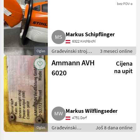
bez PDV-a
Markus Schipflinger
6322 Kirchbichl
Građevinski strojevi
3 meseci online
Oglas
/ Mali građevinski
Ammann AVH
Cijena
strojevi
na upit
6020
Markus Wilflingseder
4751 Dorf
Građevinski
Još 8 dana online
Oglas
strojevi / Mali