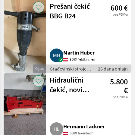
/ Mali građevinski
Prešani čekić
600 €
strojevi
BBG B24
bez PDV-a
Martin Huber
9560 Feldkirchen
Građevinski strojevi
26 dana onlajn
Oglas
/ Mali građevinski
Hidraulični
5.800
strojevi
čekić, novi
€
JSB600
bez PDV-a
Hermann Lackner
5660 Taxenbach