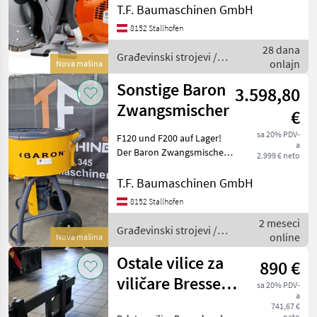
T.F. Baumaschinen GmbH
Wahl, wenn Sie einen
Trennschleifer benötigen,
Husqvarna
2
8152 Stallhofen
dem auch unt
28 dana
Građevinski strojevi /
Stihl
2
onlajn
Nova mašina
Husqvarna
Sonstige Baron
3.598,80
Montabert
1
Zwangsmischer
€
MARKETPLACE
sa 20% PDV-
F120 und F200 auf Lager!
a
Der Baron Zwangsmischer
Ponude
2.999 € neto
Marketplace
Oglasi
ist die ideale Lösung für
trgovaca
Profis. Er überzeugt durch
T.F. Baumaschinen GmbH
unübertroffene
8152 Stallhofen
Kraftreserven, eine schnelle
2 meseci
und gleichmäßige
Građevinski strojevi /
online
Nova mašina
Sonstige
Ostale vilice za
890 €
viličare Bressel &
sa 20% PDV-
a
Lade POSEBNA
741,67 €
neto