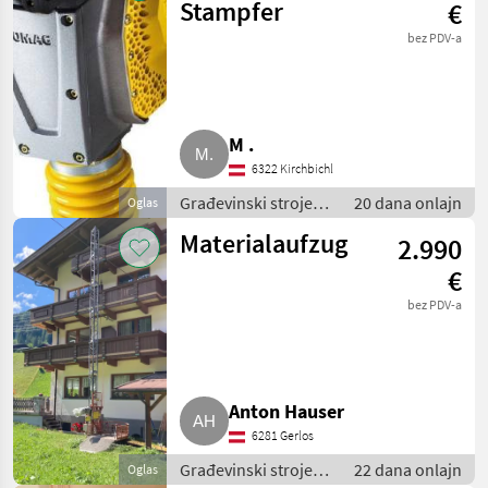
Stampfer
€
bez PDV-a
M .
6322 Kirchbichl
Građevinski strojevi
20 dana onlajn
Oglas
/ Mali građevinski
Materialaufzug
2.990
strojevi
€
bez PDV-a
Anton Hauser
6281 Gerlos
Građevinski strojevi
22 dana onlajn
Oglas