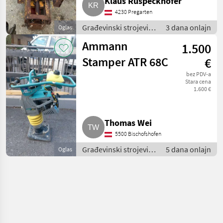
Klaus Ruspeckhofer
4230 Pregarten
Građevinski strojevi /
3 dana onlajn
Oglas
Mali građevinski
Ammann
1.500
strojevi
Stamper ATR 68C
€
bez PDV-a
Stara cena
1.600 €
Thomas Wei
5500 Bischofshofen
Građevinski strojevi /
5 dana onlajn
Oglas
Mali građevinski
strojevi