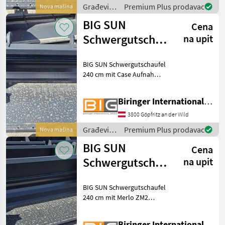
Građevinski
Premium Plus prodavac
Nova mašina
strojevi /
BIG SUN
Cena
BIG
Schwergutschaufel
na upit
240 cm mit Case
BIG SUN Schwergutschaufel
Aufnahme
240 cm mit Case Aufnahme
* Eigengewicht: ca. 351 Kg *
Volumen: 1, 01 m3
Biringer International GmbH
Građevinski strojevi Lopate
i kante
3800 Göpfritz an der Wild
Građevinski
Premium Plus prodavac
Nova mašina
strojevi /
BIG SUN
Cena
BIG
Schwergutschaufel
na upit
240 cm mit
BIG SUN Schwergutschaufel
Merlo ZM2 Aufna
240 cm mit Merlo ZM2
Aufnahme * Eigengewicht:
ca. 351 Kg * Volumen: 1, 01
Biringer International GmbH