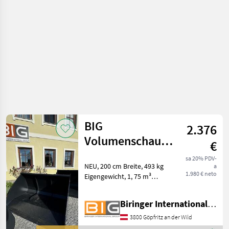
BIG
BIG
2.376
Volumenschaufel
€
200 cm mit
sa 20% PDV-
NEU, 200 cm Breite, 493 kg
a
Merlo ZM2
1.980 € neto
Eigengewicht, 1, 75 m³
Aufnahm
Kapazität, passend zu Merlo
ZM2 Aufnahme Građevinski
Biringer International GmbH
strojevi Lopate i kante
3800 Göpfritz an der Wild