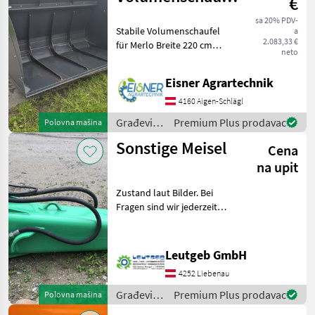
€
XL
sa 20% PDV-
Stabile Volumenschaufel
a
2.083,33 €
für Merlo Breite 220 cm
neto
Volumen ca. 2, 3m³
Schürfleiste 120/15
Eisner Agrartechnik
Seitenwand 6mm
Verstärkung 10mm
4160 Aigen-Schlägl
Građevinski strojevi Lopate
Građevinski
Premium Plus prodavac
Polovna mašina
i kante
strojevi /
Sonstige Meisel
Cena
Sonstige
na upit
Zustand laut Bilder. Bei
Fragen sind wir jederzeit
erreichbar. Versand nur
nach Vereinbarung und
gegen Aufpreis. Građevinski
Leutgeb GmbH
strojevi Lopate i kante
4252 Liebenau
Građevinski
Premium Plus prodavac
Polovna mašina
strojevi /