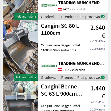
TRADING MÜNCHENDORF Handels GmbH
Lopate i kante
2482 Münchendorf
Građevinski
Premium Plus prodavac
Polovna mašina
strojevi /
Cangini SC 80 L
2.640
Cangini
1100cm
€
sa 20% PDV-
Cangini Bene Bagger Löffel
a
2.200 € neto
1100cm Starr Aufnahme
Passend auf M18 Für Bagger
14t Građevinski strojevi
TRADING MÜNCHENDORF Handels GmbH
Lopate i kante
2482 Münchendorf
Građevinski
Premium Plus prodavac
Polovna mašina
strojevi /
Cangini Benne
1.440
Cangini
SC 63 L 900cm
€
Capsula
sa 20% PDV-
Cangini Bene Bagger Löffel
a
1.200 € neto
900cm Starr Aufnahme