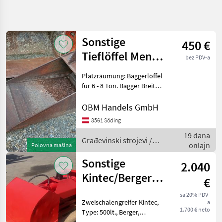
Precizirajte
pretragu
Sonstige
450 €
Kategorija
Država
Filteri
3
Tieflöffel Menzi
bez PDV-a
Muck
Prikaži
Platzräumung: Baggerlöffel
TRENUTNA
Resetuj
466
PUTANJA
für 6 - 8 Ton. Bagger Breite
rezultata
55 cm sehr lange
Izgradnja
Ausführung, sofort
OBM Handels GmbH
Gradevinski
verfügbar wenig gebraucht
8561 Söding
Strojevi
sehr guter Zustand.
Lopate I
19 dana
Građevinski strojevi Lo
Građevinski strojevi /
Kante
onlajn
Polovna mašina
Sonstige
Sonstige
IZABERITE
2.040
KATEGORIJU
Kintec/Berger
€
Sonstige
305
500 lt.
sa 20% PDV-
Zweischalengreifer Kintec,
a
Zweischalengreifer
1.700 € neto
BIG
110
Type: 500lt., Berger,
passend für Hiab /