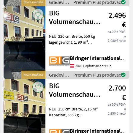
Građevinski
Premium Plus prodavac
Nova mašina
strojevi /
BIG
2.496
BIG
Volumenschaufel
€
220 cm mit
sa 20% PDV-
NEU, 220 cm Breite, 550 kg
a
Merlo ZM2
2.080 € neto
Eigengewicht, 1, 90 m³
Aufnahm
Kapazität, mit Merlo ZM2
Aufnahme Građevinski
Biringer International GmbH
strojevi Lopate i kante
3800 Göpfritz an der Wild
Građevinski
Premium Plus prodavac
Nova mašina
strojevi /
BIG
2.700
BIG
Volumenschaufel
€
250 cm mit
sa 20% PDV-
NEU, 250 cm Breite, 2, 15 m³
a
Merlo ZM2
2.250 € neto
Kapazität, 585 kg
Aufnahm
Eigengewicht, mit Merlo
ZM2 Aufnahme Građevinski
Biringer International GmbH
strojevi Lopate i kante