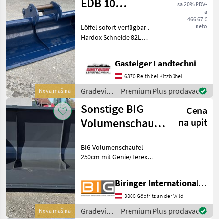
Machinery
EDB 10
sa 20% PDV-
a
Grabenräumlöffel
466,67 €
neto
Löffel sofort verfügbar .
Hardox Schneide 82L
Fassungsvermögen 100 cm
breit Građevinski strojevi
Gasteiger Landtechnik GmbH
Lopate i kante
6370 Reith bei Kitzbühel
Građevinski
Premium Plus prodavac
Nova mašina
strojevi /
Sonstige BIG
Cena
FK
Machinery
Volumenschaufel
na upit
250cm mit
BIG Volumenschaufel
Genie/Terex
250cm mit Genie/Terex
Aufnah
Aufnahme * Eigengewicht:
585 kg * Volumen: 2, 15 m3
Biringer International GmbH
Građevinski strojevi Lopate
i kante
3800 Göpfritz an der Wild
Građevinski
Premium Plus prodavac
Nova mašina