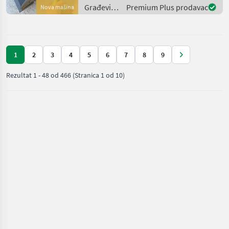
Građevinski
Premium Plus prodavac
Nova mašina
strojevi /
Sonstige
1
2
3
4
5
6
7
8
9
Rezultat
1
-
48
od
466
(Stranica 1 od 10)