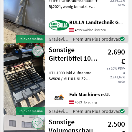
FLIEGL Großraumschaufel +
2.876,11 €
Scorpion
neto
Bj.2021, wenig benutzt +
passend zu Claas Scorpion
+ Volumen 3 m3 + Breite 2,
BULLA Landtechnik GmbH
4 Meter + Höhe 1, 2 Meter +
Tiefe max. 1.5 Meter Građevi
4595 Waldneukirchen
Građevinski
Premium Plus prodavac
Polovna mašina
strojevi /
Sonstige
2.690
Fliegl
Gitterlöffel 1000
€
mm breit
sa 20% PDV-
HTL-1000 inkl Aufnahme
a
2.241,67 €
SW020 / MH10 UNI Z2
neto
Tragenase vorne und
hinten Siebabstand 60mm
Fab Machines e.U.
passend für Bagger 5-10
tonnen Građevinski strojevi
4063 Hörsching
Lopate i kante
Građevinski
Premium Plus prodavac
Polovna mašina
strojevi /
Sonstige
2.500
Sonstige
Volumenschaufel