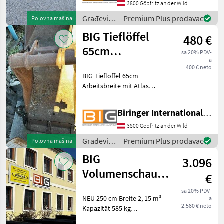
-74l Volumen -90kg * 30cm
3800 Göpfritz an der Wild
Tieflöffel mit 3 Zähnen
Građevinski
Premium Plus prodavac
Polovna mašina
(abschraubbar) -
strojevi /
BIG Tieflöffel
480 €
Sonstige
65cm
sa 20% PDV-
a
Arbeitsbreite
400 € neto
BIG Tieflöffel 65cm
mit Atlas
Arbeitsbreite mit Atlas
Aufnahme
Aufnahme mit
aufgeschweißtem
Biringer International GmbH
Schneidemesser und
Zähnen Abmessungen der
3800 Göpfritz an der Wild
Aufnahme:
Građevinski
Premium Plus prodavac
Polovna mašina
Bolzendurchmesser: 100
strojevi /
mm Verriegelungsb
BIG
3.096
BIG
Volumenschaufel
€
250 cm mit JCB
sa 20% PDV-
NEU 250 cm Breite 2, 15 m³
a
Q-fit Aufnahme
2.580 € neto
Kapazität 585 kg
Eigengewicht mit JCB Q fit