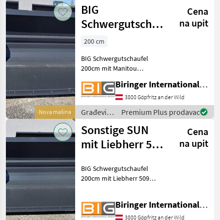
strojevi /
BIG
Cena
Sonstige
Schwergutschaufel
na upit
200cm mit
200 cm
Manitou
BIG Schwergutschaufel
Aufnahme
200cm mit Manitou
Aufnahme * Eigengewicht:
Biringer International GmbH
303 kg * Volumen: 0, 84 m3
Građevinski strojevi Lopate
3800 Göpfritz an der Wild
i kante
Građevinski
Premium Plus prodavac
Nova mašina
strojevi /
Sonstige SUN
Cena
BIG
mit Liebherr 509
na upit
Aufnahme
BIG Schwergutschaufel
200cm mit Liebherr 509
Aufnahme * Eigengewicht:
303 kg * Volumen: 0, 84 m3
Biringer International GmbH
Građevinski strojevi Lopate
i kante
3800 Göpfritz an der Wild