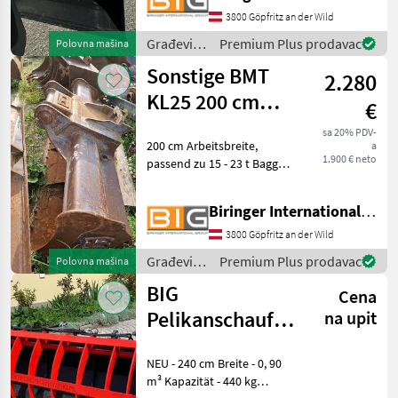
3800 Göpfritz an der Wild
Građevinski
Premium Plus prodavac
Polovna mašina
strojevi /
Sonstige BMT
2.280
BIG
KL25 200 cm
€
Böschungslöffel
sa 20% PDV-
200 cm Arbeitsbreite,
a
1.900 € neto
passend zu 15 - 23 t Bagger,
mit Unterschraub-
Wendemesser Građevinski
Biringer International GmbH
strojevi Lopate i kante
3800 Göpfritz an der Wild
Građevinski
Premium Plus prodavac
Polovna mašina
strojevi /
BIG
Cena
Sonstige
Pelikanschaufel
na upit
240 cm mit
NEU - 240 cm Breite - 0, 90
Merlo Aufnahme
m³ Kapazität - 440 kg