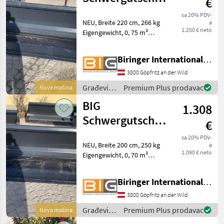
€
220 cm mit JCB
sa 20% PDV-
NEU, Breite 220 cm, 266 kg
a
Q fit Aufna
1.250 € neto
Eigengewicht, 0, 75 m³
Kapazität, mit JCB Q fit
Aufnahme Građevinski
Biringer International GmbH
strojevi Lopate i kante
3800 Göpfritz an der Wild
Građevinski
Premium Plus prodavac
Nova mašina
strojevi /
BIG
1.308
BIG
Schwergutschaufel
€
200 cm mit Dieci
sa 20% PDV-
NEU, Breite 200 cm, 250 kg
a
Agri Farm
1.090 € neto
Eigengewicht, 0, 70 m³
Kapazität, mit Dieci Agri
Farmer Aufnahme
Biringer International GmbH
Građevinski strojevi Lopate
i kante
3800 Göpfritz an der Wild
Građevinski
Premium Plus prodavac
Nova mašina
strojevi /