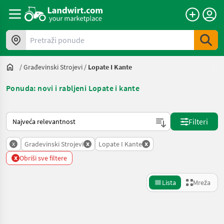
Pretraži ponude
/
Građevinski Strojevi
/
Lopate I Kante
Ponuda: novi i rabljeni Lopate i kante
Način na koji sortira Landwirt.com
Filteri
x
x
x
Gradevinski Strojevi
Lopate I Kante
x
Obriši sve filtere
Lista
Mreža