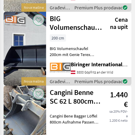
Građevinski
Premium Plus prodavac
Nova mašina
strojevi /
BIG
Cena
Sonstige
Volumenschaufel
na upit
200cm mit Genie
200 cm
Terex Aufnahme
BIG Volumenschaufel
200cm mit Genie Terex
Aufnahme * Eigengewicht:
Biringer International GmbH
493 kg * Volumen: 1, 72 m3
Građevinski strojevi Lopate
3800 Göpfritz an der Wild
i kante
Građevinski
Premium Plus prodavac
Nova mašina
strojevi /
Cangini Benne
1.440
BIG
SC 62 L 800cm
€
Capsula
sa 20% PDV-
Cangini Bene Bagger Löffel
a
1.200 € neto
800cm Aufnahme Passend
auf Martin M10 Für Bagger
7t Građevinski strojevi