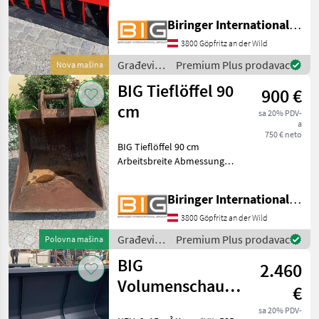
Eigengewicht - mit Merlo
Aufnahme - Krokoschaufel /
Biringer International GmbH
Pelikanschaufel mit 2
hinten liegenden hyd.
3800 Göpfritz an der Wild
Zylindern - starker
Građevinski
Premium Plus prodavac
Nova mašina
strojevi /
BIG Tieflöffel 90
900 €
BIG
cm
sa 20% PDV-
a
750 € neto
BIG Tieflöffel 90 cm
Arbeitsbreite Abmessungen
der Aufnahme:
Bolzendurchmesser: 60 mm
Biringer International GmbH
Stiel-/Aufnahmebreite: 270
mm Aufnahmebreite beim
3800 Göpfritz an der Wild
Knochen: 210 mm
Građevinski
Premium Plus prodavac
Polovna mašina
Bolzenabstand
strojevi /
BIG
2.460
BIG
Volumenschaufel
€
250 cm mit Euro
sa 20% PDV-