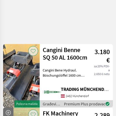
Cangini Benne
3.180
SQ 50 AL 1600cm
€
sa 20% PDV-
Cangini Bene Hydraul.
a
2.650 € neto
Böschungslöffel 1600 cm
Aufnahme Passend auf
Martin M10 Für 7t Bagger
TRADING MÜNCHENDORF Handels GmbH
Građevinski strojevi Lopate
i kante
2482 Münchendorf
Građevinski
Premium Plus prodavac
Polovna mašina
strojevi /
FK Machinery
2.289
Cangini