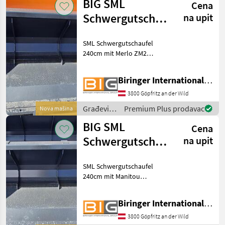
BIG SML
Cena
Sonstige
Schwergutschaufel
na upit
240cm mit Merlo
SML Schwergutschaufel
ZM2 Aufnah
240cm mit Merlo ZM2
Aufnahme * Eigengewicht:
ca. 443 Kg * Volumen: 1, 56
Biringer International GmbH
m3 Građevinski strojevi
Lopate i kante
3800 Göpfritz an der Wild
Građevinski
Premium Plus prodavac
Nova mašina
strojevi /
BIG SML
Cena
BIG
Schwergutschaufel
na upit
240cm mit
SML Schwergutschaufel
Manitou
240cm mit Manitou
Aufnahme
Aufnahme * Eigengewicht:
ca.443 Kg * Volumen: 1, 56
Biringer International GmbH
m3 Građevinski strojevi
Lopate i kante
3800 Göpfritz an der Wild