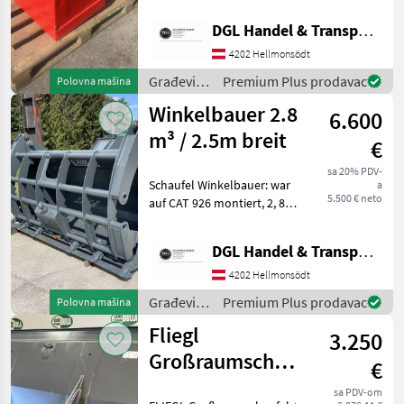
Palfinger/ Fassi etc…,
Caterpillar
13
DGL Handel & Transporte
Baujahr 2004, Aufnahme
Rotator : 64mm, Bolzen
4202 Hellmonsödt
Winkelbauer
13
Rotator : 30mm, Schrau
Građevinski
Premium Plus prodavac
Polovna mašina
strojevi /
Cangini
7
Winkelbauer 2.8
6.600
Sonstige
m³ / 2.5m breit
Agri Manutention
3
€
sa 20% PDV-
Prikaži
Schaufel Winkelbauer: war
a
sve
5.500 € neto
auf CAT 926 montiert, 2, 8
(15)
m³, Breite 2, 5m, Preis: €
5.500, - exkl. Mwst.
MARKETPLACE
DGL Handel & Transporte
Građevinski strojevi Lopate
i kante
4202 Hellmonsödt
Ponude
Marketplace
Oglasi
trgovaca
Građevinski
Premium Plus prodavac
Polovna mašina
strojevi /
Fliegl
3.250
Winkelbauer
Großraumschaufel
€
zu Claas
sa PDV-om