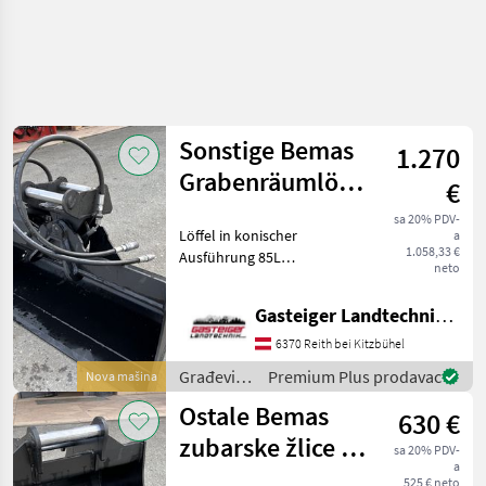
Sonstige Bemas
1.270
Grabenräumlöffel
€
hydraulisch
sa 20% PDV-
Löffel in konischer
a
1.058,33 €
Ausführung 85L
neto
Fassungsvermögen
Aufnahme Martin 010
Gasteiger Landtechnik GmbH
Građevinski strojevi Lopate
i kante
6370 Reith bei Kitzbühel
Građevinski
Premium Plus prodavac
Nova mašina
strojevi /
Ostale Bemas
630 €
Sonstige
zubarske žlice 60
sa 20% PDV-
a
cm
525 € neto