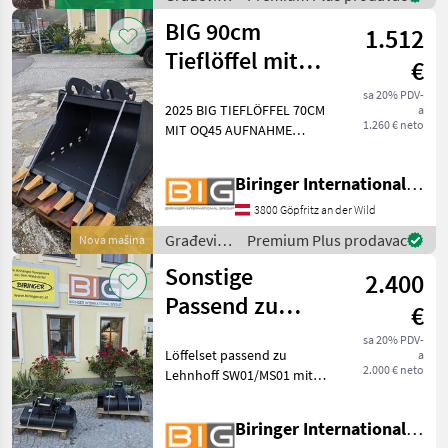
strojevi /
BIG 90cm
1.512
Sonstige
Tieflöffel mit
€
CW10 Verachtert
sa 20% PDV-
2025 BIG TIEFLÖFFEL 70CM
a
Aufnahme
1.260 € neto
MIT OQ45 AUFNAHME
Technische Daten: *
Gewicht: 237 kg *
Biringer International GmbH
Aufnahmebreite: 90 cm *
Inhalt: 388 ltr. * KAT 5 -
3800 Göpfritz an der Wild
passend zu 5, 6 - 9 t Bagger
Građevinski
Premium Plus prodavac
Nova mašina
Građ
strojevi /
Sonstige
2.400
BIG
Passend zu
€
Lehnhoff
sa 20% PDV-
Löffelset passend zu
a
SW01/MS01 mit
2.000 € neto
Lehnhoff SW01/MS01 mit
Symlock Aufnah
Symlock Aufnahme *
100cm
Biringer International GmbH
Böschungslöffel/Schwenklöffel