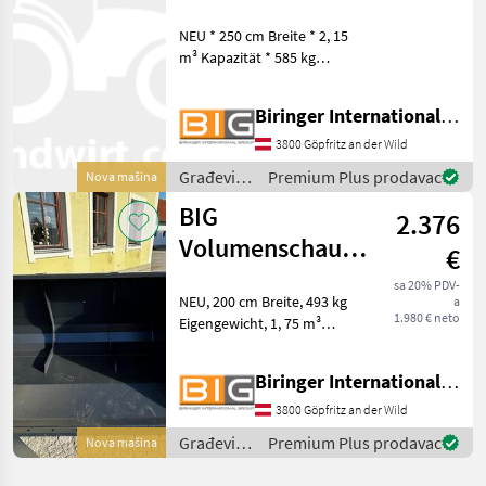
250 cm mit Atlas
NEU * 250 cm Breite * 2, 15
Aufnahme
m³ Kapazität * 585 kg
Eigengewicht mit Atlas
Aufnahme Fotos dienen als
Biringer International GmbH
Beispiel! Građevinski
strojevi Lopate i kante
3800 Göpfritz an der Wild
Građevinski
Premium Plus prodavac
Nova mašina
strojevi /
BIG
2.376
BIG
Volumenschaufel
€
200 cm mit
sa 20% PDV-
NEU, 200 cm Breite, 493 kg
a
Manitou
1.980 € neto
Eigengewicht, 1, 75 m³
Aufnahme
Kapazität, passend zu
Manitou Aufnahme
Biringer International GmbH
Građevinski strojevi Lopate
i kante
3800 Göpfritz an der Wild
Građevinski
Premium Plus prodavac
Nova mašina
strojevi /