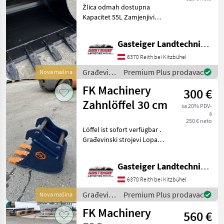
Žlica odmah dostupna
Kapacitet 55L Zamjenjivi
zupci Građevinski strojevi
Lopate i kante
Gasteiger Landtechnik GmbH
6370 Reith bei Kitzbühel
Građevinski
Premium Plus prodavac
Nova mašina
strojevi /
FK Machinery
300 €
Sonstige
Zahnlöffel 30 cm
sa 20% PDV-
a
250 € neto
Löffel ist sofort verfügbar .
Građevinski strojevi Lopate
i kante
Gasteiger Landtechnik GmbH
6370 Reith bei Kitzbühel
Građevinski
Premium Plus prodavac
Nova mašina
strojevi /
FK Machinery
560 €
FK