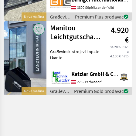
m3 Građevinski strojevi
Lopate i kante
3800 Göpfritz an der Wild
Građevinski
Premium Plus prodavac
Nova mašina
strojevi /
Manitou
4.920
BIG
Leichtgutschaufel
€
mit geschraubter
sa 20% PDV-
Građevinski strojevi Lopate
a
Schürfleiste
4.100 € neto
i kante
Katzler GmbH & Co.KG.
2232 Parbasdorf
Građevinski
Premium Gold prodavac
Nova mašina
strojevi /
Manitou