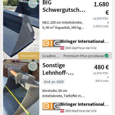
BIG
1.680
BIG
Schwergutschaufel
€
200 cm passend
sa 20% PDV-
NEU, 200 cm Arbeitsbreite,
a
zu Hauer Aufnah
1.400 € neto
0, 90 m³ Kapazität, 300 kg
Eigengewicht, ohne
Mittelsteg, mit verstärkter
Biringer International GmbH
Seitenwand, verstärkte
Schneidkante, verstärkte
3800 Göpfritz an der Wild
Rückwand, konische
Građevinski
Premium Plus prodavac
Nova mašina
strojevi /
Sonstige
480 €
BIG
Lehnhoff-
sa 20% PDV-
a
Kinshofer 50 cm
400 € neto
God. pr. 2020
Tieflöffel mit
Kinshofer, 50 cm
Lehnhof
Arbetisbreite, Tieflöffel mit
Lehnhoff MS01 Aufnahme
Biringer International GmbH
Građevinski strojevi Lopate
i kante
3800 Göpfritz an der Wild