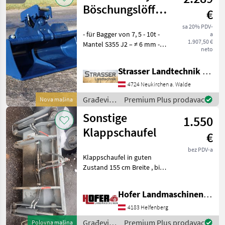
Böschungslöffel
€
hydraulisch 7,5 -
sa 20% PDV-
- für Bagger von 7, 5 - 10t -
a
10t
1.907,50 €
Mantel S355 J2 – ≠ 6 mm -
neto
Seiten S355 J2 – ≠ 6 mm -
Vorderkante aus HB400 – ≠
Strasser Landtechnik GmbH
12 mm - Schürfleiste HB500
– 200×20 - Strebe S355 J2
4724 Neukirchen a. Walde
Građevinski
Premium Plus prodavac
Nova mašina
strojevi /
Sonstige
1.550
FK
Machinery
Klappschaufel
€
bez PDV-a
Klappschaufel in guten
Zustand 155 cm Breite , bi
2018, Weidemannaufnahme
Građevinski strojevi Lopate
Hofer Landmaschinen Handels GmbH.
i kante
4183 Helfenberg
Građevinski
Premium Plus prodavac
Polovna mašina