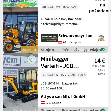
na
50 kS/37 kW
R. v. 2026
požiadani
Č. 74430 Kolesový nakladač
s teleskopickým ramenom
a kĺbovým riadením - s
výškou zdvihu: 3 500 mm - s
Schwarzmayr Landtechnik GmbH - Gampern
užitočným zaťažením: 1 100
4851 Gampern
kg - s výklopným zaťažením
1 935 kg
Stroje na
Prémiový zlatý predajca
Nový stroj
stavbu /
Minibagger
14 €
JCB
Verleih - JCB
20 % s DPH
11,67 €
Bagger Mieten.
netto
11 kS/8 kW
R. v. 2025
100 h
JCB 19C-1 Minibagger inkl.
30, 60 und 100
Böschungslöffel. JCB
All you can MIET GmbH
Minibagger 19C-1 Daten:
Mini Bagger JCB
2201 Seyring
Eigengewicht 1, 94t
Stroje na
Prémiový Plus predajca
Prenajímaný stroj