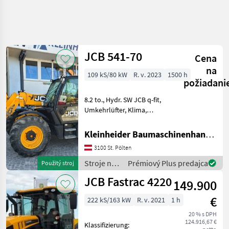
JCB 541-70
Cena
na
109 kS/80 kW
R. v. 2023
1500 h
požiadani
8.2 to., Hydr. SW JCB q-fit,
Umkehrlüfter, Klima,
Joystick mit sw-Steuerung
Tele und 3. Kreis, 80l/min
Kleinheider Baumaschinenhandel GmbH.
Zusatzhydraulik
3100 St. Pölten
Zahnradpumpe, 1, 2 m3
Schaufel und Gabel Stroj
Stroje na
Prémiový Plus predajca
Použitý stroj
stavbu /
JCB Fastrac 4220
149.900
JCB
€
222 kS/163 kW
R. v. 2021
1 h
20 % s DPH
124.916,67 €
Klassifizierung: