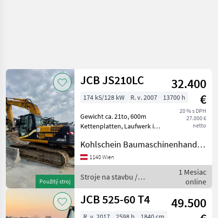
JCB JS210LC
32.400
€
174 kS/128 kW
R. v. 2007
13700 h
20 % s DPH
Gewicht ca. 21to, 600m
27.000 €
Kettenplatten, Laufwerk in
netto
gutem Zustand, inkl.
Kohlschein Baumaschinenhandel GmbH
hydraulischer
Schnellwechsler BMT SW2,
1140 Wien
1 Tieflöffel, 1 hydraulischer
1 Mesiac
Böschungslöffel Stroje n
Stroje na stavbu /
online
Použitý stroj
JCB
JCB 525-60 T4
49.500
R. v. 2017
2598 h
1840 cm