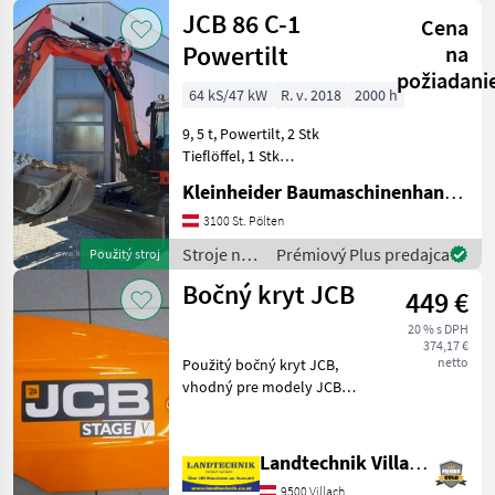
stavbu /
JCB 86 C-1
stavbu mini bag
Cena
JCB
Powertilt
na
požiadani
64 kS/47 kW
R. v. 2018
2000 h
9, 5 t, Powertilt, 2 Stk
Tieflöffel, 1 Stk
Böschungslöffel Stroje na
Kleinheider Baumaschinenhandel GmbH.
stavbu mini bager
3100 St. Pölten
Stroje na
Prémiový Plus predajca
Použitý stroj
stavbu /
Bočný kryt JCB
449 €
JCB
20 % s DPH
374,17 €
netto
Použitý bočný kryt JCB,
vhodný pre modely JCB
406, 407, 409, č. výrobku:
401/C8290 (obloženie),
332/A6914 (kryt rámu), zo
Landtechnik Villach GmbH
skladu vo Villachu, ihneď k
9500 Villach