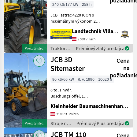
požiadani
240 kS/177 kW
258 h
JCB Fastrac 4220 ICON s
maximálnym výkonom 240
PS, bezstupňovou
Landtechnik Villach GmbH
prevodovkou s rýchlosťou
60 km/h pri znížených
9500 Villach
otáčkach,
Traktory /
Prémiový zlatý predajca
Použitý stroj
hydropneumatickým
JCB
JCB 3D
celopružným odpružením,
Cena
ko
Sitemaster
na
požiadani
90 kS/66 kW
R. v. 1990
10020 h
8 to, 1 hydr.
Böschungslöffel, 1
Tieflöffel, 1 Klapschaufel,
Kleinheider Baumaschinenhandel GmbH.
hydr. SW JCB Stroje na
stavbu Bager-nakladače
3100 St. Pölten
Stroje na
Prémiový Plus predajca
Použitý stroj
stavbu /
JCB TM 110
Cena
JCB