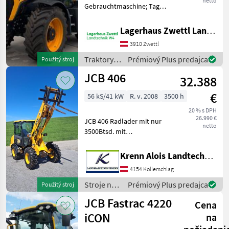
netto
Gebrauchtmaschine; Tag
der Erstzulassung:
15.04.2021; Name des
Lagerhaus Zwettl Landtechnik
Getriebes: CVT;
3910 Zwettl
Hydraulische Lenkung: Ja;
Außenbedienung
Traktory /
Prémiový Plus predajca
Použitý stroj
Frontkraftheber: Ja; Anzahl
JCB
JCB 406
32.388
€
56 kS/41 kW
R. v. 2008
3500 h
20 % s DPH
26.990 €
JCB 406 Radlader mit nur
netto
3500Btsd. mit
Schaufel+Palettengabel,
neuer Service, neue Reifen,
Krenn Alois Landtechnik GmbH
DEUTZ- Motor 4Zyl. ohne
4154 Kollerschlag
Abgasnachbehandlung.
Palivo: , hydrostatický ,
Stroje na
Prémiový Plus predajca
Použitý stroj
hydr
stavbu /
JCB Fastrac 4220
Cena
JCB
iCON
na