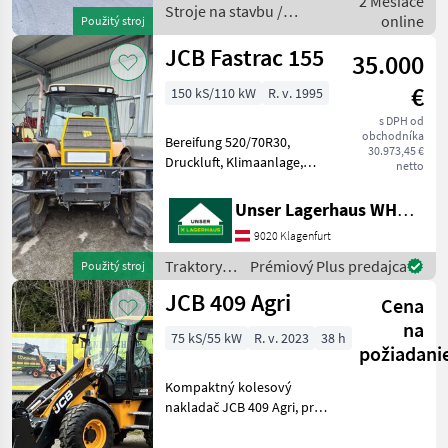
2 Mesiace
Stroje na stavbu /
online
Použitý stroj
JCB
JCB Fastrac 155
35.000
€
150 kS/110 kW
R. v. 1995
s DPH od
obchodníka
Bereifung 520/70R30,
30.973,45 €
Druckluft, Klimaanlage,
netto
hydr. Bremse, AHV autom.
ca. 6500 Betriebsstunden
Unser Lagerhaus WHG, Kärnten, Klagenfurt
Informieren Sie sich bitte
9020 Klagenfurt
vor Fahrt-Antritt
telefonisch, ob die von I
Traktory /
Prémiový Plus predajca
Použitý stroj
JCB
JCB 409 Agri
Cena
na
75 kS/55 kW
R. v. 2023
38 h
požiadani
Kompaktný kolesový
nakladač JCB 409 Agri, prvé
zaradenie do prevádzky:
2026, s motorom s