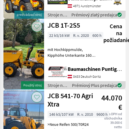
4, 2 tony - s výškou zdvihu
9, 8 metra - s 4-valcovým
4971 Aurolzmünster
motorom JCB Dieselmax
Stroje na
Prémiový zlatý predajca
predvádzací stroj
Common Rail s
stavbu /
JCB 1T-2S5
Cena
JCB
na
22 kS/16 kW
R. v. 2020
600 h
požiadani
mit Hochkippmulde,
Kipphöhe Unterkante 160
cm, Nutzlast 1.000 kg,
Durchfahrtsbreite 1.100
Baumaschinen Puntigam GmbH
mm Referenznummer:
8483 Deutsch Goritz
15114 Baumaschinen
Puntigam GmbH Unser
Stroje na
Prémiový Plus predajca
Použitý stroj
Spezialgebiet:
stavbu /
JCB 541-70 Agri
44.070
JCB
Xtra
€
146 kS/107 kW
R. v. 2010
9600 h
s DPH od
obchodníka
39.000 €
>Neue Reifen 500/70R24
netto