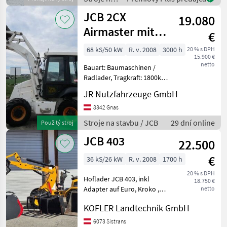
Transportbreite 1, 0m
stavbu /
JCB 2CX
Grabtiefe 2, 81
19.080
JCB
Airmaster mit
€
Schaufel +
68 kS/50 kW
R. v. 2008
3000 h
20 % s DPH
15.900 €
Luftkompressor
netto
Bauart: Baumaschinen /
Radlader, Tragkraft: 1800kg,
Sonderausstattung: 3.
JR Nutzfahrzeuge GmbH
Ventil, Heizung, Vollkabine,
Beschreibung: JCB 2CX
8342 Gnas
Airmaster -- Baujahr 2008 --
Stroje na stavbu / JCB
29 dní online
Použitý stroj
3000 Betr
JCB 403
22.500
€
36 kS/26 kW
R. v. 2008
1700 h
20 % s DPH
Hoflader JCB 403, inkl
18.750 €
Adapter auf Euro, Kroko ,
netto
Hochkippschaufel ,
KOFLER Landtechnik GmbH
Palettengabel ,
Leichgutschaufel Náhradný
6073 Sistrans