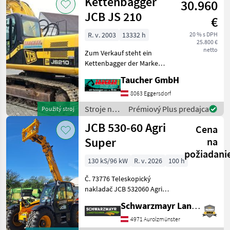
Kettenbagger
30.960
JCB
JCB JS 210
€
R. v. 2003
13332 h
20 % s DPH
25.800 €
netto
Zum Verkauf steht ein
Kettenbagger der Marke
JCB Modell JS 210 in gutem
Taucher GmbH
Zustand. Baujahr: 2003
Betriebsstunden: 13.332 h
8063 Eggersdorf
Einsatzgewicht: 22.000 kg
Stroje na
Prémiový Plus predajca
Použitý stroj
Der Bagger
stavbu /
JCB 530-60 Agri
Cena
JCB
Super
na
požiadani
130 kS/96 kW
R. v. 2026
100 h
Č. 73776 Teleskopický
nakladač JCB 532060 Agri
Super - s zdvihovou silou 3,
Schwarzmayr Landtechnik GmbH - Aurolzmünster
0 tony - s výškou zdvihu 6, 0
metra - so 4-valcovým
4971 Aurolzmünster
motorom JCB Dieselmax