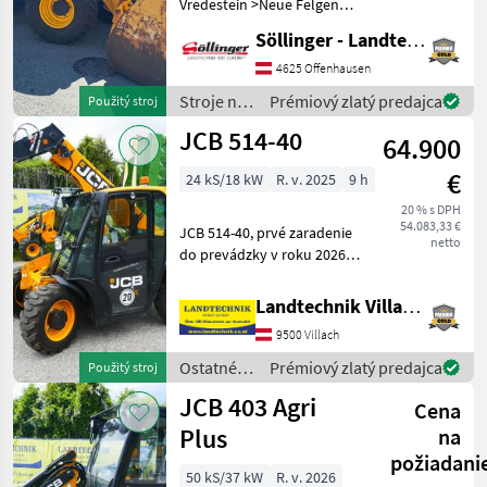
Vredestein >Neue Felgen
>Neue Kotflügel >Neues
Söllinger - Landtechnik GmbH
Pickerl >40km/h (Aufkleber
auf Maschine stimmt nicht!)
4625 Offenhausen
>6 Gang Powershift 40 km/h
Stroje na
Prémiový zlatý predajca
Použitý stroj
Getriebe
stavbu /
JCB 514-40
64.900
JCB
€
24 kS/18 kW
R. v. 2025
9 h
20 % s DPH
54.083,33 €
JCB 514-40, prvé zaradenie
netto
do prevádzky v roku 2026,
teleskopický nakladač,
zdvih 4 m, s uchytením
Landtechnik Villach GmbH
EURO a hydraulickým
9500 Villach
zámok náradia, 3. riadiaci
okruh na teleskopic
Ostatné
Prémiový zlatý predajca
Použitý stroj
poľnohospodárske
JCB 403 Agri
Cena
silové
stroje /
Plus
na
JCB
požiadani
50 kS/37 kW
R. v. 2026