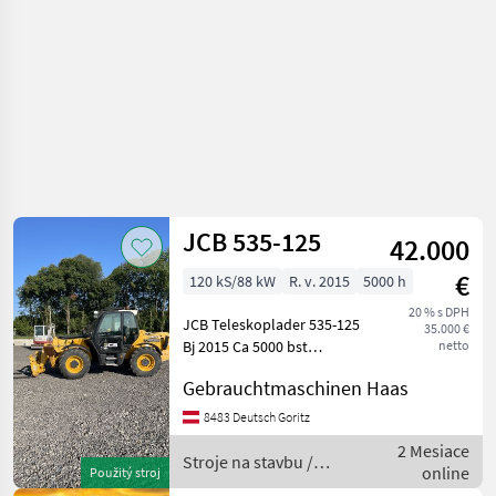
JCB 535-125
42.000
€
120 kS/88 kW
R. v. 2015
5000 h
20 % s DPH
JCB Teleskoplader 535-125
35.000 €
Bj 2015 Ca 5000 bst
netto
Hydraulischer
Gebrauchtmaschinen Haas
Niveauausgleich
Hydraulische Abstützung
8483 Deutsch Goritz
Zusatzhydraulik 12.5 Meter
2 Mesiace
Hubhöhe 3.5 Tonnen
Stroje na stavbu /
online
Použitý stroj
Hubkra
JCB