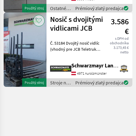
dispozícii. V
Ostatné
Prémiový zlatý predajca
Použitý stroj
poľnohospodárske
Nosič s dvojitými
3.586
silové
stroje /
vidlicami JCB
€
JCB
s DPH od
Č. 53184 Dvojitý nosič vidlíc
obchodníka
3.173,45 €
(vhodný pre JCB Teletruk) -
netto
s hydraulickým nastavením
vidlíc - so 4 vidlicami 120 cm
Schwarzmayr Landtechnik GmbH - Aurolzmünster
- s 2 posuvnými valcami - s
nosnosťou 3000 kg po
4971 Aurolzmünster
Stroje na
Prémiový zlatý predajca
Použitý stroj
stavbu /
JCB