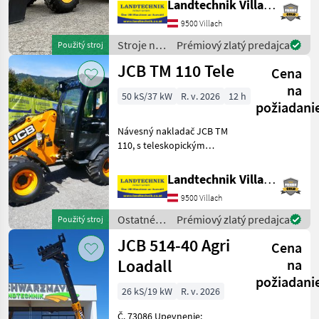
Landtechnik Villach GmbH
výkonom 75 PS bez AdBlue,
9500 Villach
hydrostatickou
prevodovkou s rýchlosťou
Stroje na
Prémiový zlatý predajca
Použitý stroj
40 km/h a
stavbu /
JCB TM 110 Tele
Cena
JCB
na
50 kS/37 kW
R. v. 2026
12 h
požiadani
Návesný nakladač JCB TM
110, s teleskopickým
výsuvom, uchytením Euro,
hydraulickým aretovaním
Landtechnik Villach GmbH
náradia, 3. okruhom,
9500 Villach
hydraulickým tlumenie
kmitania,
Ostatné
Prémiový zlatý predajca
Použitý stroj
elektroproporcioná
poľnohospodárske
JCB 514-40 Agri
Cena
silové
stroje /
Loadall
na
JCB
požiadani
26 kS/19 kW
R. v. 2026
Č. 73086 Upevnenie: