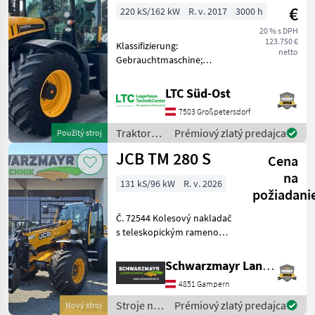
€
220 kS/162 kW
R. v. 2017
3000 h
20 % s DPH
123.750 €
Klassifizierung:
netto
Gebrauchtmaschine;
Hydraulische Lenkung: Ja;
Oberlenker vorne: Ja;
LTC Süd-Ost
Außenbedienung
7503 Großpetersdorf
Frontkraftheber: Ja; Anzahl
der Steuergeräte
Traktory /
Prémiový zlatý predajca
Použitý stroj
doppeltwirkend vorne:
JCB
JCB TM 280 S
Cena
na
131 kS/96 kW
R. v. 2026
požiadani
Č. 72544 Kolesový nakladač
s teleskopickým ramenom
a kĺbovým riadením - s
výškou zdvihu 4, 8 m - s
Schwarzmayr Landtechnik GmbH - Gampern
zdvihovou silou 2 700 kg - s
4851 Gampern
4-valcovým motorom JCB
Ecomax Common
Stroje na
Prémiový zlatý predajca
Nový stroj