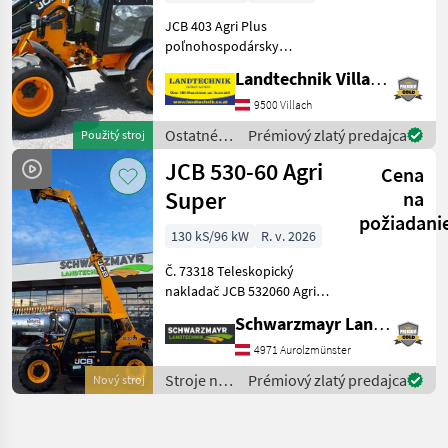
JCB 403 Agri Plus
poľnohospodársky
nakladač 50 PS, zdvíhací
Landtechnik Villach GmbH
rám s uchytením Euro, 3.
riadiaci okruh, bez tlakový
9500 Villach
spätný tok vpredu,
Ostatné
Prémiový zlatý predajca
Použitý stroj
jednopákový joystick, 2-
poľnohospodárske
JCB 530-60 Agri
stupňový
Cena
silové
stroje /
Super
na
JCB
požiadani
130 kS/96 kW
R. v. 2026
Č. 73318 Teleskopický
nakladač JCB 532060 Agri
Super - s zdvihovou silou 3,
Schwarzmayr Landtechnik GmbH - Aurolzmünster
0 tony - s výškou zdvihu 6, 0
metra - so 4-valcovým
4971 Aurolzmünster
motorom JCB Dieselmax
Stroje na
Prémiový zlatý predajca
Nový stroj
Common Rail (d
stavbu /
JCB