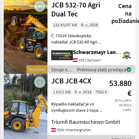
JCB 532-70 Agri
Cena
Dual Tec
na
požiadani
132 kS/97 kW
R. v. 2026
Č. 73319 Teleskopický
nakladač JCB 532-60 Agri
Super Dual Tec - s
Schwarzmayr Landtechnik GmbH - Gampern
zdvihovou silou 3, 2 tony - s
výškou zdvihu 7, 0 metra -
4851 Gampern
so 4-valcovým motorom
Stroje na
Prémiový zlatý predajca
Nový stroj
JCB Dieselmax Common
stavbu /
JCB JCB 4CX
53.880
JCB
€
1 kS/1 kW
R. v. 2018
7502 h
20 % s DPH
Rýpadlo-nakladač je vo
44.900 €
vynikajúcom stave 2 lopaty
netto
Stroje na stavbu Bager-
Triumfi Baumaschinen GmbH
nakladače
5500 Mitterberghütten