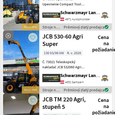
Upevnenie Compact Tool
Carrier Nosnosť: 1 400 kg
Schwarzmayr Landtechnik GmbH - Aurolzmünster
Výška zdvihu: 4 000 mm
Motor: Perkins 403J-11
4971 Aurolzmünster
Krútiaci moment pri 1 400
Stroje na
Prémiový zlatý predajca
Nový stroj
ot./min: 66, 9 NM Val
stavbu /
JCB 530-60 Agri
Cena
JCB
Super
na
požiadani
130 kS/96 kW
R. v. 2026
Č. 73021 Teleskopický
nakladač JCB 532060 Agri
Super - s zdvihovou silou 3,
Schwarzmayr Landtechnik GmbH - Gampern
0 tony - s výškou zdvihu 6, 0
metra - so 4-valcovým
4851 Gampern
motorom JCB Dieselmax
Stroje na
Prémiový zlatý predajca
Nový stroj
Common Rail (d
stavbu /
JCB TM 220 Agri,
Cena
JCB
stupeň 5
na
požiadani