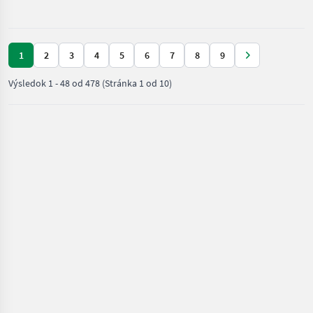
stavbu /
JCB
1
2
3
4
5
6
7
8
9
Výsledok
1
-
48
od
478
(Stránka 1 od 10)