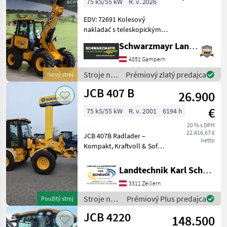
75 kS/55 kW
R. v. 2026
EDV: 72691 Kolesový
nakladač s teleskopickým
ramenom a kĺbovým
Schwarzmayr Landtechnik GmbH - Gampern
riadením - s výškou zdvihu:
4 358 mm - s užitočným
4851 Gampern
zaťažením: 2 200 kg - s
Stroje na
Prémiový zlatý predajca
Nový stroj
uzavretou kabínou s ochr
stavbu /
JCB 407 B
26.900
JCB
€
75 kS/55 kW
R. v. 2001
6194 h
20 % s DPH
22.416,67 €
JCB 407B Radlader –
netto
Kompakt, Kraftvoll & Sofort
Einsatzbereit Suchen Sie
eine zuverlässige
Landtechnik Karl Scheuch
Arbeitsmaschine für Hof,
3311 Zeillern
Baustelle oder Garten-
Landschaftsbau? Dieser JCB
Stroje na
Prémiový Plus predajca
Použitý stroj
stavbu /
JCB 4220
148.500
JCB