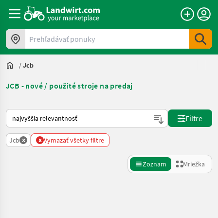
Prehľadávať ponuky
/
Jcb
JCB - nové / použité stroje na predaj
Takto sa vykonáva triedenie na Landwirt.com
Filtre
x
x
Jcb
Vymazať všetky filtre
Zoznam
Mriežka
Spresniť