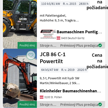
stroje /
na
110 kS/81 kW
R. v. 2015
2830 h
JCB
požiadani
mit Palettengabel,
Hubhöhe: 9, 5 m, Tragkraft
3.500 kg Referenznummer:
21013 Baumaschinen
Baumaschinen Puntigam GmbH
Puntigam GmbH Unser
8483 Deutsch Goritz
Spezialgebiet: Ankauf -
Verkauf - Vermietung von
Stroje na
Prémiový Plus predajca
Použitý stroj
stavbu /
JCB 86 C-1
Cena
JCB
Powertilt
na
požiadani
64 kS/47 kW
R. v. 2019
2020 h
9, 5 t, Powertilt mit hydr SW
Martin/Winkelbauer, 2 Stk
Tieflöffel, 1 Stk
Kleinheider Baumaschinenhandel GmbH.
Böschungslöffel,
Vollverrohrung, Klima,
3100 St. Pölten
Eisenketten mit
Stroje na
Prémiový Plus predajca
Použitý stroj
Gummipads Stroje na