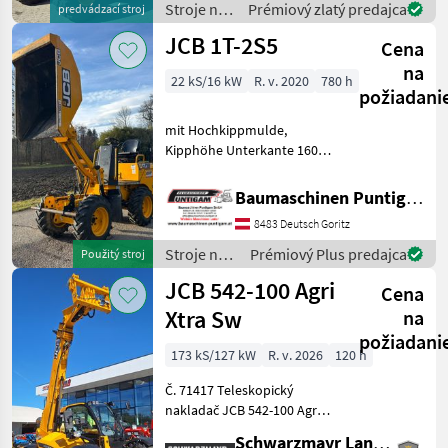
Stroje na
Prémiový zlatý predajca
predvádzací stroj
Common Rail (d
stavbu /
JCB 1T-2S5
Cena
JCB
na
22 kS/16 kW
R. v. 2020
780 h
požiadani
mit Hochkippmulde,
Kipphöhe Unterkante 160
cm, Nutzlast 1.000 kg,
Durchfahrtsbreite 1.100
Baumaschinen Puntigam GmbH
mm, Referenznummer:
8483 Deutsch Goritz
3425 Baumaschinen
Puntigam GmbH Unser
Stroje na
Prémiový Plus predajca
Použitý stroj
Spezialgebiet:
stavbu /
JCB 542-100 Agri
Cena
JCB
Xtra Sw
na
požiadani
173 kS/127 kW
R. v. 2026
120 h
Č. 71417 Teleskopický
nakladač JCB 542-100 Agri
XTRA DT - s zdvihovou silou
Schwarzmayr Landtechnik GmbH - Aurolzmünster