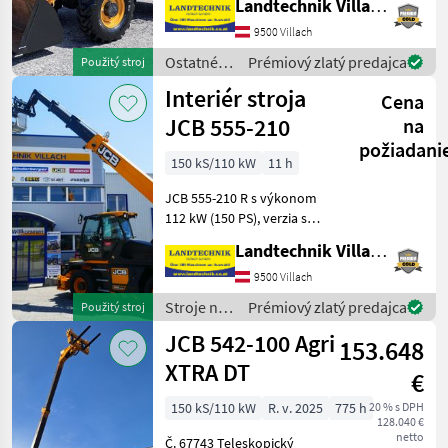
Landtechnik Villach GmbH
Marketplace
predajcov
inzeráty
pripojeniami vpredu s
9500 Villach
plávajúcou polohou,
uzavretá kabína s kúrením
Ostatné
Prémiový zlatý predajca
Použitý stroj
poľnohospodárske
Interiér stroja
Cena
silové
stroje /
JCB 555-210
na
JCB
požiadani
150 kS/110 kW
11 h
JCB 555-210 R s výkonom
112 kW (150 PS), verzia s
rýchlosťou 40 km/h, 7-
Landtechnik Villach GmbH
palcový displej Load
Management s
9500 Villach
automatickou detekciou
Stroje na
Prémiový zlatý predajca
Použitý stroj
príslušenstva, kabína s
stavbu /
JCB 542-100 Agri
kúrením a kl
153.648
JCB
XTRA DT
€
150 kS/110 kW
R. v. 2025
775 h
20 % s DPH
128.040 €
netto
Č. 67743 Teleskopický