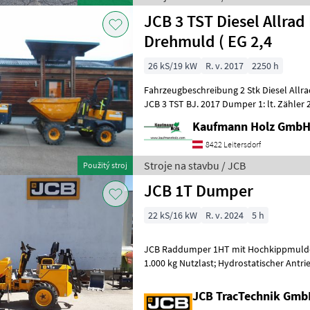
JCB 3 TST Diesel Allra
Drehmuld ( EG 2,4
26 kS/19 kW
R. v. 2017
2250 h
Fahrzeugbeschreibung 2 Stk Diesel All
JCB 3 TST BJ. 2017 Dumper 1: lt. Zähler 2.250 Stunden ( VERKAUFT )
Dumper 2: lt. Zähler 2.007
Kaufmann Holz Gmb
8422 Leitersdorf
Stroje na stavbu / JCB
Použitý stroj
JCB 1T Dumper
22 kS/16 kW
R. v. 2024
5 h
JCB Raddumper 1HT mit Hochkippmulde, 16, 1 kW Perkins Mot
1.000 kg Nutzlast; Hydrostatischer Antr
Rückffahralarm, Fahrersitz mit Siche
JCB TracTechnik Gm