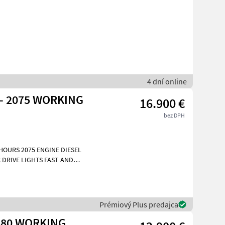
4 dní online
 - 2075 WORKING
16.900 €
bez DPH
HOURS 2075 ENGINE DIESEL
 DRIVE LIGHTS FAST AND
455kg
Prémiový Plus predajca
- 580 WORKING