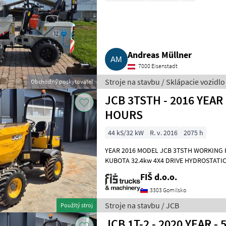
Andreas Müllner
7000 Eisenstadt
Stroje na stavbu / Sklápacie vozidlo
Obchodný poskytovateľ
JCB 3TSTH - 2016 YEAR
HOURS
44 kS/32 kW
R. v. 2016
2075 h
YEAR 2016 MODEL JCB 3TSTH WORKING 
KUBOTA 32.4kw 4X4 DRIVE HYDROSTATIC
SLOW TRAVEL SPEED DUMPER WEIGHT 2
FIŠ d.o.o.
3303 Gomilsko
Stroje na stavbu / JCB
Použitý stroj
JCB 1T-2 - 2020 YEAR 