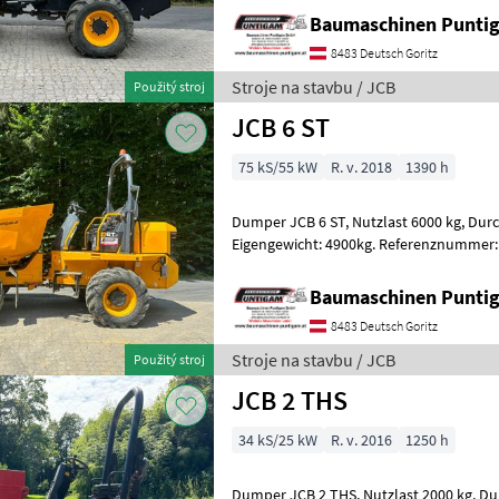
Baumaschinen Punt
8483 Deutsch Goritz
Stroje na stavbu / JCB
Použitý stroj
JCB 6 ST
75 kS/55 kW
R. v. 2018
1390 h
Dumper JCB 6 ST, Nutzlast 6000 kg, Durchfahrtsbreite 222 cm,
Eigengewicht: 4900kg. Referenznummer: 3397 Bauma
Puntigam GmbH Unser Spezialgebiet: An
Baumaschinen Punt
8483 Deutsch Goritz
Stroje na stavbu / JCB
Použitý stroj
JCB 2 THS
34 kS/25 kW
R. v. 2016
1250 h
Dumper JCB 2 THS, Nutzlast 2000 kg, Durchfahrtsbreite 150 cm,