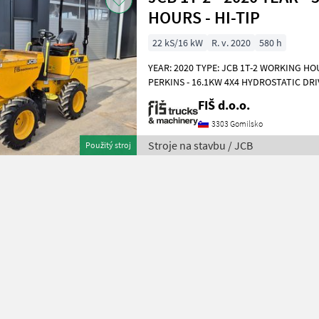
HOURS - HI-TIP
22 kS/16 kW
R. v. 2020
580 h
YEAR: 2020 TYPE: JCB 1T-2 WORKING HOU
PERKINS - 16.1KW 4X4 HYDROSTATIC DR
MACHINE INCLONOMETER TYRES 90% HI
FIŠ d.o.o.
3303 Gomilsko
Stroje na stavbu / JCB
Použitý stroj