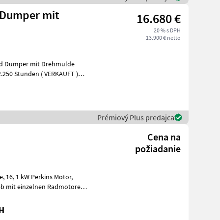
d Dumper mit
16.680 €
20 % s DPH
13.900 € netto
rad Dumper mit Drehmulde
H
Prémiový Plus predajca
Cena na
požiadanie
or,
ieb mit einzelnen Radmotoren;
bH