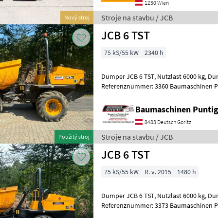
1230 Wien
Stroje na stavbu / JCB
Nový stroj
JCB 6 TST
75 kS/55 kW
2340 h
Dumper JCB 6 TST, Nutzlast 6000 kg, Durchfahrtsbreite 230 cm,
Referenznummer: 3360 Baumaschinen 
Spezialgebiet: Ankauf - Verkauf - Vermie
Baumaschinen Punt
8483 Deutsch Goritz
Stroje na stavbu / JCB
Použitý stroj
JCB 6 TST
75 kS/55 kW
R. v. 2015
1480 h
Dumper JCB 6 TST, Nutzlast 6000 kg, Durchfahrtsbreite 230 cm,
Referenznummer: 3373 Baumaschinen Puntigam GmbH Unser
Spezialgebiet: Ankauf - Verkauf - Vermie