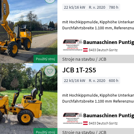
22 kS/16 kW
R. v. 2020
780 h
mit Hochkippmulde, Kipphöhe Unterkante 160 cm, Nutzlast 1.000 kg,
Durchfahrtsbreite 1.100 mm, Referenznummer: 3425 Baumaschinen
Puntigam GmbH Unser Spezialgebiet:
Baumaschinen Punt
8483 Deutsch Goritz
Stroje na stavbu / JCB
Použitý stroj
JCB 1T-2S5
22 kS/16 kW
R. v. 2020
600 h
mit Hochkippmulde, Kipphöhe Unterkante 160 cm, Nutzlast 1.000 kg,
Durchfahrtsbreite 1.100 mm Referenzn
Puntigam GmbH Unser Spezialgebiet:
Baumaschinen Punt
8483 Deutsch Goritz
Stroje na stavbu / JCB
Použitý stroj