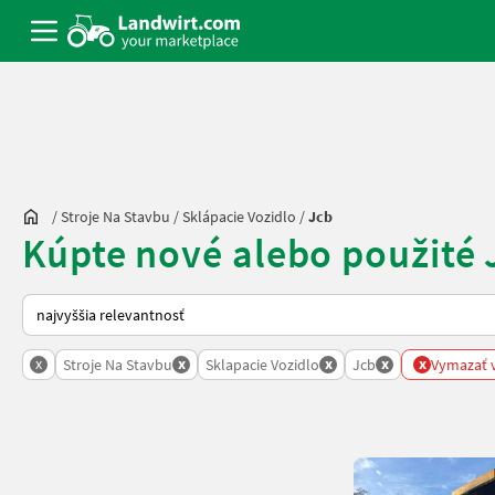
/
Stroje Na Stavbu
/
Sklápacie Vozidlo
/
Jcb
Kúpte nové alebo použité 
Takto sa vykonáva triedenie na Landwirt.com
x
x
x
x
x
Stroje Na Stavbu
Sklapacie Vozidlo
Jcb
Vymazať v