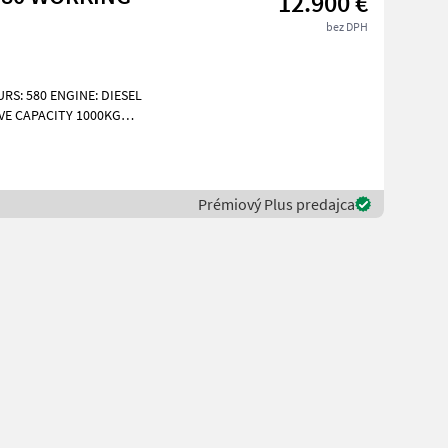
12.900 €
bez DPH
RS: 580 ENGINE: DIESEL
IVE CAPACITY 1000KG
-TIPPING
Prémiový Plus predajca