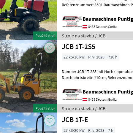
Referenznummer: 3501 Baumaschinen Puntigam GmbH Unser
Spezialgebiet: Ankauf - Verkauf - Vermie
Baumaschinen Punt
8483 Deutsch Goritz
Stroje na stavbu / JCB
Použitý stroj
JCB 1T-2S5
22 kS/16 kW
R. v. 2020
730 h
Dumper JCB 1T-2S5 mit Hochkippmulde, Nutzlast 1000 k
Durchfahrtsbreite 110cm, Referenznummer: 3802 Baumaschinen
Puntigam GmbH Unser Spezialgebiet: Ank
Baumaschinen Punt
8483 Deutsch Goritz
Stroje na stavbu / JCB
Použitý stroj
JCB 1T-E
27 kS/20 kW
R. v. 2023
7 h