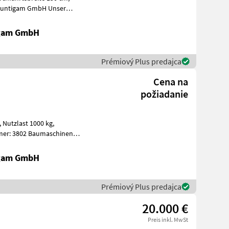
tung
igam GmbH
Prémiový Plus predajca
Cena na
požiadanie
g,
auf - Ver
igam GmbH
Prémiový Plus predajca
20.000 €
Preis inkl. MwSt