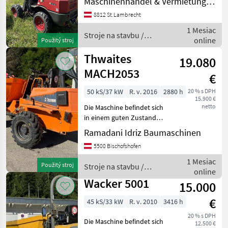
Maschinenhandel & Vermietung Eder
Für weiter Fragen bieten wir
gerne eine telefonische
8812 St.Lambrecht
Beratung unter - . Lieferu
1 Mesiac
Stroje na stavbu /
online
Použitý stroj
Ausa
Thwaites
19.080
MACH2053
€
50 kS/37 kW
R. v. 2016
2880 h
20 % s DPH
15.900 €
netto
Die Maschine befindet sich
in einem guten Zustand
Stroje na stavbu Sklápacie
Ramadani Idriz Baumaschinen
vozidlo
5500 Bischofshofen
1 Mesiac
Použitý stroj
Stroje na stavbu /
online
Thwaites
Wacker 5001
15.000
€
45 kS/33 kW
R. v. 2010
3416 h
20 % s DPH
Die Maschine befindet sich
12.500 €