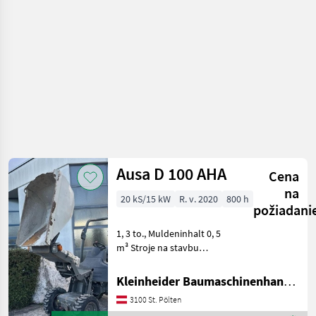
Neuson
Ausa D 100 AHA
Cena
na
20 kS/15 kW
R. v. 2020
800 h
požiadani
1, 3 to., Muldeninhalt 0, 5
m³ Stroje na stavbu
Sklápacie vozidlo
Kleinheider Baumaschinenhandel GmbH.
3100 St. Pölten