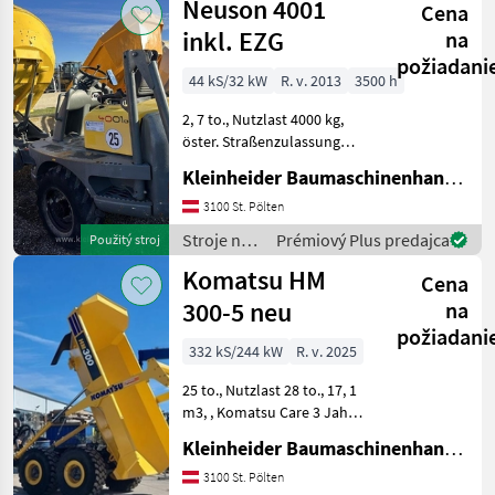
Neuson 4001
Cena
Neuson
inkl. EZG
na
požiadani
44 kS/32 kW
R. v. 2013
3500 h
2, 7 to., Nutzlast 4000 kg,
öster. Straßenzulassung
Stroje na stavbu Sklápacie
Kleinheider Baumaschinenhandel GmbH.
vozidlo
3100 St. Pölten
Stroje na
Prémiový Plus predajca
Použitý stroj
stavbu /
Komatsu HM
Cena
Neuson
300-5 neu
na
požiadani
332 kS/244 kW
R. v. 2025
25 to., Nutzlast 28 to., 17, 1
m3, , Komatsu Care 3 Jahre
oder 2000 h inkl. Service
Kleinheider Baumaschinenhandel GmbH.
Stroje na stavbu Sklápacie
vozidlo
3100 St. Pölten