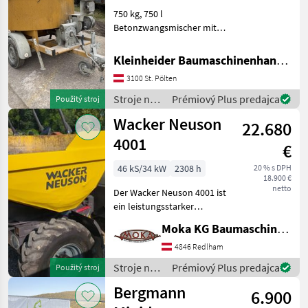
750 kg, 750 l
Betonzwangsmischer mit
Elektroantrieb auf
Einachsanhänger mit
Kleinheider Baumaschinenhandel GmbH.
Straßenzulassung Stroje na
3100 St. Pölten
stavbu Sklápacie vozidlo
Stroje na
Prémiový Plus predajca
Použitý stroj
stavbu /
Wacker Neuson
22.680
Mammut
4001
€
46 kS/34 kW
2308 h
20 % s DPH
18.900 €
netto
Der Wacker Neuson 4001 ist
ein leistungsstarker
Dumper, ideal für eine
Moka KG Baumaschinenhandel
Vielzahl von Bauprojekten.
Dieses Modell zeichnet sich
4846 Redlham
durch einen robusten 46 PS
Stroje na
Prémiový Plus predajca
Použitý stroj
Motor aus un
stavbu /
Bergmann
6.900
Wacker