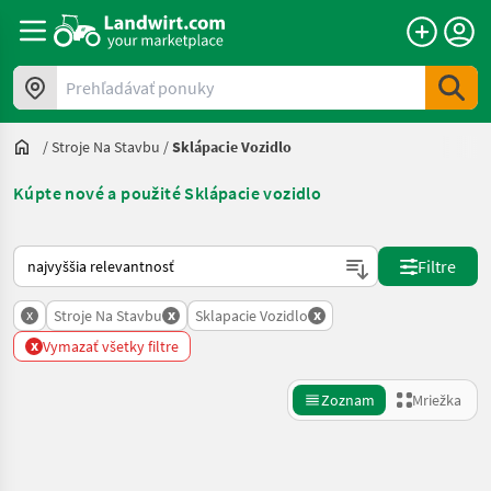
Prehľadávať ponuky
/
Stroje Na Stavbu
/
Sklápacie Vozidlo
Kúpte nové a použité Sklápacie vozidlo
Takto sa vykonáva triedenie na Landwirt.com
Filtre
x
x
x
Stroje Na Stavbu
Sklapacie Vozidlo
x
Vymazať všetky filtre
Zoznam
Mriežka