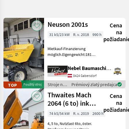
Spresniť
hľadanie
Neuson 2001s
Cena
Kategória
Krajina
Filtre
3
na
31 kS/23 kW
R. v. 2018
990 h
požiadani
Zobraziť
AKTUÁLNA
Resetovať
237
Mietkauf-Finanzierung
CESTA
výsledkov
möglich.Eigengewicht:1815kg.
stavebná
Nutzlast:2000kg.Zubehör:Reserverad,
technika
Österreichische
Nebel Baumaschinen
Stroje
Straßenzulassung(Typenschein)
Na
8424 Gabersdorf
Palivo: Stroje na stavbu
Stavbu
Sklápaci
Stroje na
Prémiový zlatý predajca
TOP
Použitý stroj
Sklapacie
stavbu /
Vozidlo
Thwaites Mach
Cena
Neuson
2064 (6 to) inkl.
VYBRAŤ
na
KATEGÓRIU
požiadani
EZG
74 kS/54 kW
R. v. 2019
2600 h
Sonstige
52
4, 5 to, Nutzlast 6to, öster.