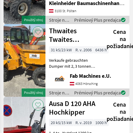
Kleinheider Baumaschinenhandel GmbH.
vozidlo
3100 St. Pölten
Stroje na
Prémiový Plus predajca
Použitý stroj
stavbu /
Thwaites
Cena
Bergmann
Twaites
na
požiadani
Raddumper 2,3
31 kS/23 kW
R. v. 2006
6436 h
tonne Drehkipp
Verkaufe gebrauchten
Dumper mit 2, 3 tonnen
Nutzlast. guter Zustand,
Fab Machines e.U.
überprüft, neues Service
Kontakt: Besichtigungnur
4063 Hörsching
mit vorheriger
Stroje na
Prémiový Plus predajca
Použitý stroj
Terminvereinbarung - Wir b
stavbu /
Ausa D 120 AHA
Cena
Thwaites
Hochkipper
na
požiadani
20 kS/15 kW
R. v. 2019
1000 h
1, 4 to., Nutzlast 1200 kg