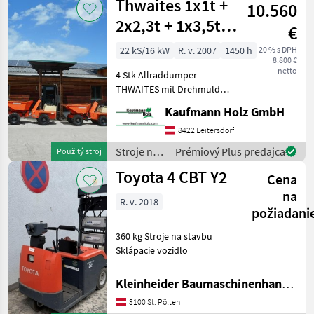
Thwaites 1x1t +
10.560
Neuson
2x2,3t + 1x3,5t
€
mit Drehmulde
22 kS/16 kW
R. v. 2007
1450 h
20 % s DPH
8.800 €
netto
4 Stk Allraddumper
THWAITES mit Drehmulde!
Dumper 1: Bj. 2007 lt.
Kaufmann Holz GmbH
Zähler 1.450 Stunden 1.000
KG Nutzlast 1.300 KG
8422 Leitersdorf
Eigengewicht 15, 9 KW
Stroje na
Prémiový Plus predajca
Použitý stroj
Verkaufspreis: 8.80
stavbu /
Toyota 4 CBT Y2
Cena
Thwaites
na
R. v. 2018
požiadani
360 kg Stroje na stavbu
Sklápacie vozidlo
Kleinheider Baumaschinenhandel GmbH.
3100 St. Pölten