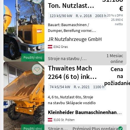
Ton. Nutzlast
€
mit Papiere zum
123 kS/90 kW
R. v. 2018
2003 h
20 % s DPH
25.990 €
Anmeld
netto
Bauart: Baumaschinen /
Dumper, Bereifung vorne:
Luft Einfach 40 - 60% ,
JR Nutzfahrzeuge GmbH
Bereifung hinten: Luft
8342 Gnas
Einfach 40 - 60% ,
Sonderausstattung:
1 Mesiac
Použitý stroj
Stroje na stavbu /
Arbeitsscheinwerfer hinten,
online
Paus
Arb
Thwaites Mach
Cena
2264 (6 to) inkl.
na
požiadani
EZG
74 kS/54 kW
R. v. 2021
1100 h
4, 6 to, Nutzlast 6to, Stroje
na stavbu Sklápacie vozidlo
Kleinheider Baumaschinenhandel GmbH.
3100 St. Pölten
Stroje na
Prémiový Plus predajca
Použitý stroj