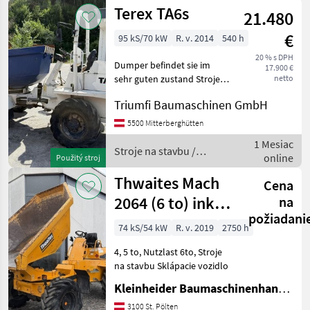
stavbu /
Terex TA6s
21.480
Sonstige
€
95 kS/70 kW
R. v. 2014
540 h
20 % s DPH
Dumper befindet sie im
17.900 €
sehr guten zustand Stroje
netto
na stavbu Sklápacie vozidlo
Triumfi Baumaschinen GmbH
5500 Mitterberghütten
1 Mesiac
Stroje na stavbu /
online
Použitý stroj
Terex
Thwaites Mach
Cena
2064 (6 to) inkl.
na
požiadani
EZG
74 kS/54 kW
R. v. 2019
2750 h
4, 5 to, Nutzlast 6to, Stroje
na stavbu Sklápacie vozidlo
Kleinheider Baumaschinenhandel GmbH.
3100 St. Pölten