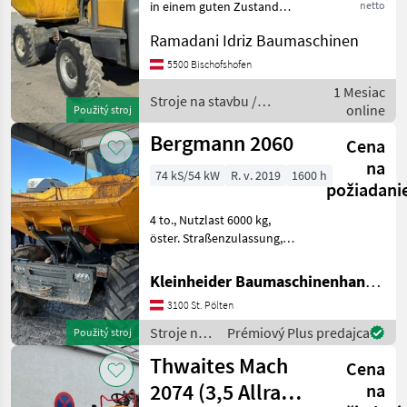
in einem guten Zustand
netto
Stroje na stavbu Sklápacie
Ramadani Idriz Baumaschinen
vozidlo
5500 Bischofshofen
1 Mesiac
Stroje na stavbu /
online
Použitý stroj
Wacker Neuson
Bergmann 2060
Cena
na
74 kS/54 kW
R. v. 2019
1600 h
požiadani
4 to., Nutzlast 6000 kg,
öster. Straßenzulassung,
Halbkabine Stroje na
stavbu Sklápacie vozidlo
Kleinheider Baumaschinenhandel GmbH.
3100 St. Pölten
Stroje na
Prémiový Plus predajca
Použitý stroj
stavbu /
Thwaites Mach
Cena
Bergmann
2074 (3,5 Allrad)
na