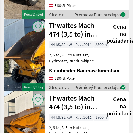
3100 St. Pölten
Stroje na
Prémiový Plus predajca
Použitý stroj
stavbu /
Thwaites Mach
Cena
Paus
474 (3,5 to) inkl.
na
požiadani
EZG
44 kS/32 kW
R. v. 2011
2800 h
2, 6 to, 3, 5 to Nutzlast,
Hydrostat, Rundumkipper
Stroje na stavbu Sklápacie
Kleinheider Baumaschinenhandel GmbH.
vozidlo
3100 St. Pölten
Stroje na
Prémiový Plus predajca
Použitý stroj
stavbu /
Thwaites Mach
Cena
Thwaites
474 (3,5 to) inkl.
na
požiadani
EZG
44 kS/32 kW
R. v. 2011
1700 h
2, 6 to, 3, 5 to Nutzlast,