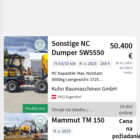
Sonstige NC
50.400
Dumper SW5550
€
75 kS/55 kW
R. v. 2025
269 h
20 % s DPH
42.000 €
netto
NC Kapazität: Max. Nutzlast:
5000kg Leergewicht: 3725kg
Muldenvolumen gehäuft:
Kuhn Baumaschinen GmbH
2633L Muldenvolumen
5301 Eugendorf
Muldenvolumen
abgestrichen: 2110L Wasser:
19 dní
Použitý stroj
Stroje na stavbu /
1368L Motor:
online
Sonstige
Mammut TM 150
Cena
na
R. v. 2023
požiadani