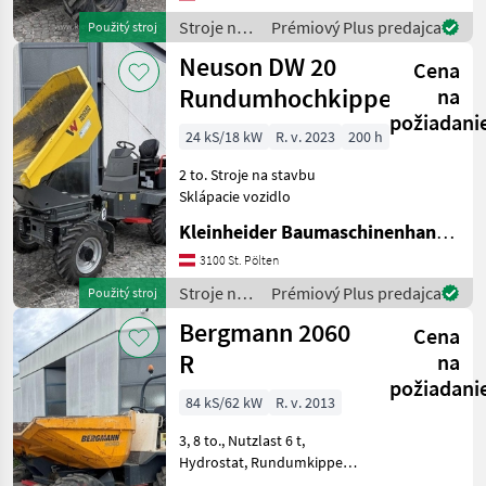
Stroje na
Prémiový Plus predajca
Použitý stroj
stavbu /
Neuson DW 20
Cena
Thwaites
Rundumhochkipper
na
požiadani
24 kS/18 kW
R. v. 2023
200 h
2 to. Stroje na stavbu
Sklápacie vozidlo
Kleinheider Baumaschinenhandel GmbH.
3100 St. Pölten
Stroje na
Prémiový Plus predajca
Použitý stroj
stavbu /
Bergmann 2060
Cena
Neuson
R
na
požiadani
84 kS/62 kW
R. v. 2013
3, 8 to., Nutzlast 6 t,
Hydrostat, Rundumkipper
Stroje na stavbu Sklápacie