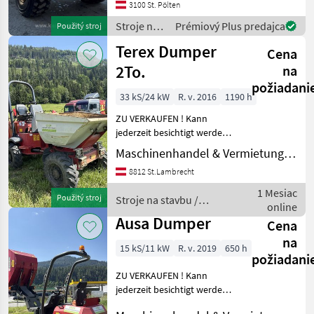
3100 St. Pölten
Stroje na
Prémiový Plus predajca
Použitý stroj
stavbu /
Terex Dumper
Cena
Bell
2To.
na
požiadani
33 kS/24 kW
R. v. 2016
1190 h
ZU VERKAUFEN ! Kann
jederzeit besichtigt werden.
SOFORT EINSATZBEREIT!
Maschinenhandel & Vermietung Eder
Für weiter Fragen bieten wir
8812 St.Lambrecht
gerne eine telefonische
Beratung unter - . Lieferu
1 Mesiac
Použitý stroj
Stroje na stavbu /
online
Terex
Ausa Dumper
Cena
na
15 kS/11 kW
R. v. 2019
650 h
požiadani
ZU VERKAUFEN ! Kann
jederzeit besichtigt werden.
SOFORT EINSATZBEREIT!