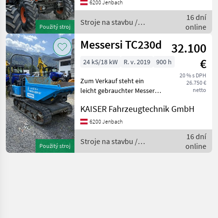
Beleuchtung StVO Kubota
6200 Jenbach
Dieselmotor 83, 5 kW / 114
16 dní
PS DPF IIIB,
Stroje na stavbu /
online
Použitý stroj
Ausa
Messersi TC230d
32.100
€
24 kS/18 kW
R. v. 2019
900 h
20 % s DPH
Zum Verkauf steht ein
26.750 €
leicht gebrauchter Messersi
netto
Raupenkipper auf dem
KAISER Fahrzeugtechnik GmbH
Jahre 2019 mit 900 Std.
Kubota Diesel 25 PS
6200 Jenbach
Überrollbügel klappbar
16 dní
Drehbare Mulde Gummir
Stroje na stavbu /
online
Použitý stroj
Messersi