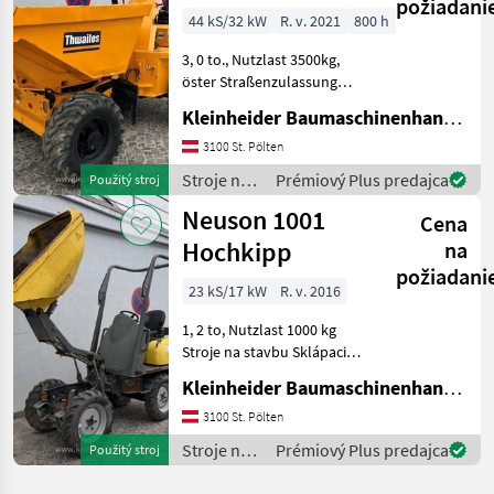
požiadani
inkl. EZG
44 kS/32 kW
R. v. 2021
800 h
3, 0 to., Nutzlast 3500kg,
öster Straßenzulassung
Stroje na stavbu Sklápacie
Kleinheider Baumaschinenhandel GmbH.
vozidlo
3100 St. Pölten
Stroje na
Prémiový Plus predajca
Použitý stroj
stavbu /
Neuson 1001
Cena
Thwaites
Hochkipp
na
požiadani
23 kS/17 kW
R. v. 2016
1, 2 to, Nutzlast 1000 kg
Stroje na stavbu Sklápacie
vozidlo
Kleinheider Baumaschinenhandel GmbH.
3100 St. Pölten
Stroje na
Prémiový Plus predajca
Použitý stroj
stavbu /