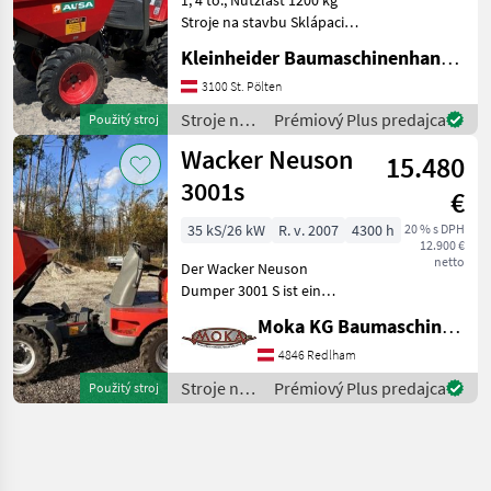
Stroje na stavbu Sklápacie
vozidlo
Kleinheider Baumaschinenhandel GmbH.
3100 St. Pölten
Stroje na
Prémiový Plus predajca
Použitý stroj
stavbu /
Wacker Neuson
15.480
Ausa
3001s
€
35 kS/26 kW
R. v. 2007
4300 h
20 % s DPH
12.900 €
netto
Der Wacker Neuson
Dumper 3001 S ist ein
robustes und zuverlässiges
Moka KG Baumaschinenhandel
Baugerät, das ideal für
Bauprojekte jeder Art
4846 Redlham
geeignet ist. Dieses Modell
Stroje na
Prémiový Plus predajca
Použitý stroj
aus dem Baujahr 2007 ist
stavbu /
Wacker
Neuson