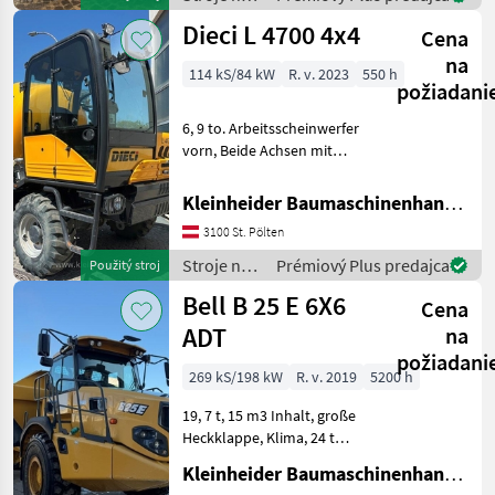
stavbu /
Dieci L 4700 4x4
Cena
Thwaites
na
114 kS/84 kW
R. v. 2023
550 h
požiadani
6, 9 to. Arbeitsscheinwerfer
vorn, Beide Achsen mit
automatischer 45%
Differentialsperre. -
Kleinheider Baumaschinenhandel GmbH.
Geschlossene Kabine mit
3100 St. Pölten
Schiebefenster auf
Motorseite, Doppeltür mit
Stroje na
Prémiový Plus predajca
Použitý stroj
Öffnun
stavbu /
Bell B 25 E 6X6
Cena
Dieci
ADT
na
požiadani
269 kS/198 kW
R. v. 2019
5200 h
19, 7 t, 15 m3 Inhalt, große
Heckklappe, Klima, 24 t
Nutzlast, Stroje na stavbu
Kleinheider Baumaschinenhandel GmbH.
Sklápacie vozidlo