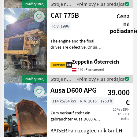
Stroje na
Prémiový Plus predajca
Použitý stroj
stavbu /
CAT 775B
Cena
Toyota
na
R. v. 1996
požiadani
The engine and the final
drives are defective. Online
Owner's Manual Stroje na
stavbu Sklápacie vozidlo
Zeppelin Österreich
2401 Fischamend
Stroje na
Prémiový Plus predajca
Použitý stroj
stavbu /
Ausa D600 APG
39.000
CAT
€
114 kS/84 kW
R. v. 2016
1750 h
20 % s DPH
Zum Verkauf steht ein
32.500 €
gebrauchter Ausa D600 APG
netto
mit Kabine Dreh-Kippmulde
KAISER Fahrzeugtechnik GmbH
Kabine mit Heizung