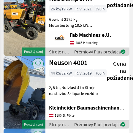
požiadani
TA2SEH Hoch
26 kS/19 kW
R. v. 2021
390 h
und
Gewicht 2175 kg
Drehkippversion
Motorleistung 18.5 kW
(25hp) Mulden-Typ Dreh
Fab Machines e.U.
und Hochkipp / Swivel
Elevation Nutzlast 2000 kg
4063 Hörsching
(4410 lb) Maximal
Stroje na
Prémiový Plus predajca
Použitý stroj
Muldenkapazität (Gehäuft)
stavbu /
Neuson 4001
1.2
Cena
Mecalac
na
44 kS/32 kW
R. v. 2019
700 h
požiadani
2, 8 to, Nutzlast 4 to Stroje
na stavbu Sklápacie vozidlo
Kleinheider Baumaschinenhandel GmbH.
3100 St. Pölten
Stroje na
Prémiový Plus predajca
Použitý stroj
stavbu /