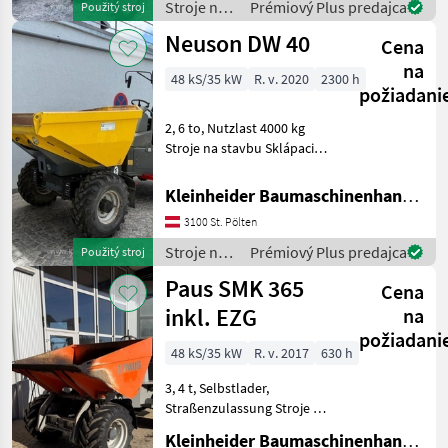
Stroje na
Prémiový Plus predajca
Použitý stroj
stavbu /
Neuson DW 40
Cena
Ausa
na
48 kS/35 kW
R. v. 2020
2300 h
požiadani
2, 6 to, Nutzlast 4000 kg
Stroje na stavbu Sklápacie
vozidlo
Kleinheider Baumaschinenhandel GmbH.
3100 St. Pölten
Stroje na
Prémiový Plus predajca
Použitý stroj
stavbu /
Paus SMK 365
Cena
Neuson
inkl. EZG
na
požiadani
48 kS/35 kW
R. v. 2017
630 h
3, 4 t, Selbstlader,
Straßenzulassung Stroje na
stavbu Sklápacie vozidlo
Kleinheider Baumaschinenhandel GmbH.