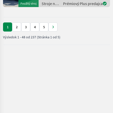
Stroje na
Prémiový Plus predajca
Použitý stroj
stavbu /
Komatsu
1
2
3
4
5
Výsledok
1
-
48
od
237
(Stránka 1 od 5)