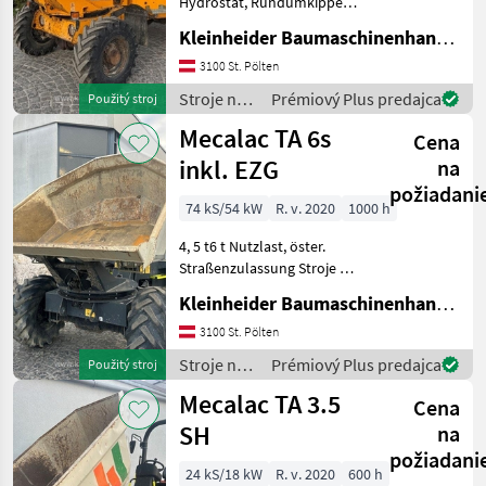
Hydrostat, Rundumkipper
Stroje na stavbu Sklápacie
Kleinheider Baumaschinenhandel GmbH.
vozidlo
3100 St. Pölten
Stroje na
Prémiový Plus predajca
Použitý stroj
stavbu /
Mecalac TA 6s
Cena
Thwaites
inkl. EZG
na
požiadani
74 kS/54 kW
R. v. 2020
1000 h
4, 5 t6 t Nutzlast, öster.
Straßenzulassung Stroje na
stavbu Sklápacie vozidlo
Kleinheider Baumaschinenhandel GmbH.
3100 St. Pölten
Stroje na
Prémiový Plus predajca
Použitý stroj
stavbu /
Mecalac TA 3.5
Cena
Mecalac
SH
na
požiadani
24 kS/18 kW
R. v. 2020
600 h