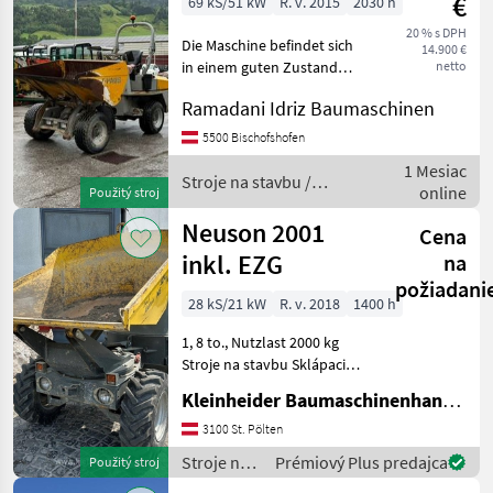
€
69 kS/51 kW
R. v. 2015
2030 h
20 % s DPH
Die Maschine befindet sich
14.900 €
in einem guten Zustand
netto
Stroje na stavbu Sklápacie
Ramadani Idriz Baumaschinen
vozidlo
5500 Bischofshofen
1 Mesiac
Stroje na stavbu /
online
Použitý stroj
Paus
Neuson 2001
Cena
inkl. EZG
na
požiadani
28 kS/21 kW
R. v. 2018
1400 h
1, 8 to., Nutzlast 2000 kg
Stroje na stavbu Sklápacie
vozidlo
Kleinheider Baumaschinenhandel GmbH.
3100 St. Pölten
Stroje na
Prémiový Plus predajca
Použitý stroj
stavbu /