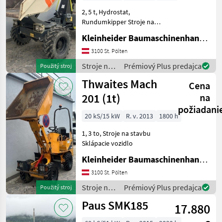
2, 5 t, Hydrostat,
Rundumkipper Stroje na
stavbu Sklápacie vozidlo
Kleinheider Baumaschinenhandel GmbH.
3100 St. Pölten
Stroje na
Prémiový Plus predajca
Použitý stroj
stavbu /
Thwaites Mach
Cena
Mecalac
201 (1t)
na
požiadani
20 kS/15 kW
R. v. 2013
1800 h
1, 3 to, Stroje na stavbu
Sklápacie vozidlo
Kleinheider Baumaschinenhandel GmbH.
3100 St. Pölten
Stroje na
Prémiový Plus predajca
Použitý stroj
stavbu /
Paus SMK185
17.880
Thwaites