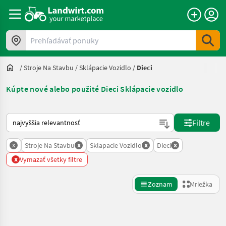
Prehľadávať ponuky
/
Stroje Na Stavbu
/
Sklápacie Vozidlo
/
Dieci
Kúpte nové alebo použité Dieci Sklápacie vozidlo
Takto sa vykonáva triedenie na Landwirt.com
Filtre
x
x
x
x
Stroje Na Stavbu
Sklapacie Vozidlo
Dieci
x
Vymazať všetky filtre
Zoznam
Mriežka