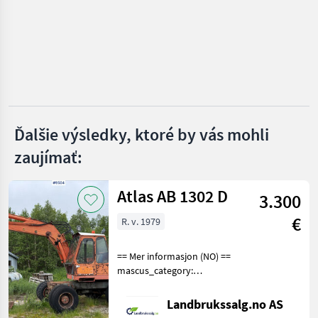
Thwaites
Mecalac
Wacker
Neuson
Ďalšie výsledky, ktoré by vás mohli
zaujímať:
JCB
Zobraziť
Atlas AB 1302 D
všetkých
3.300
28
€
R. v. 1979
MARKETPLACE
== Mer informasjon (NO) ==
Ponuky
Drobné
Marketplace
mascus_category:
predajcov
inzeráty
excavators Please provide
reference number upon
Landbrukssalg.no AS
request: 9504 See