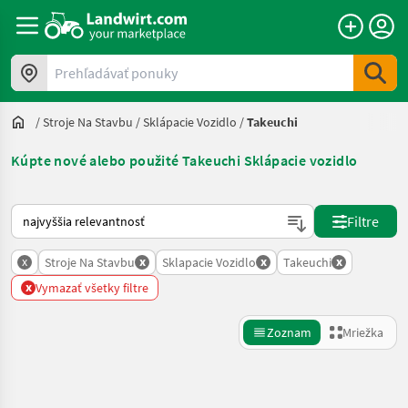
Prehľadávať ponuky
/
Stroje Na Stavbu
/
Sklápacie Vozidlo
/
Takeuchi
Kúpte nové alebo použité Takeuchi Sklápacie vozidlo
Takto sa vykonáva triedenie na Landwirt.com
Filtre
x
x
x
x
Stroje Na Stavbu
Sklapacie Vozidlo
Takeuchi
x
Vymazať všetky filtre
Zoznam
Mriežka