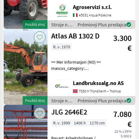
Accessori: BLOCCO
Agroservizi s.r.l.
ATTREZZI, DOPPIO SFILO
Portata max: 12 TON
45031 Arquà Polesine
Altezza max di
Stroje na
Prémiový Plus predajca
Použitý stroj
sollevamento: 9.6 MT
stavbu /
Atlas AB 1302 D
Motore: MERCEDES BENZ 1
3.300
Manitou
€
R. v. 1979
== Mer informasjon (NO) ==
mascus_category:
excavators Please provide
reference number upon
Landbrukssalg.no AS
request: 9504 See
7080 H Trondheim – Tromsø
en.landbrukssalg.no/9504
for more images Specificati
Stroje na
Prémiový Plus predajca
Použitý stroj
stavbu /
JLG 2646E2
7.080
Atlas
€
R. v. 1999
1406 h
1170 cm
20 % s DPH
5.900 €
Bauart: Arbeitsbühnen /