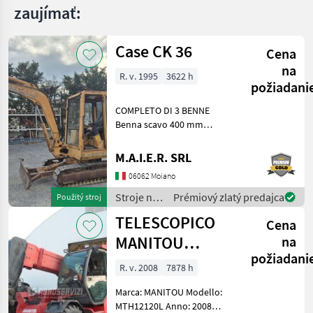
zaujímať:
Case CK 36
Cena
na
R. v. 1995
3622 h
požiadani
COMPLETO DI 3 BENNE
Benna scavo 400 mm
Benna scavo 800 mm
Benna liscia 1400 mm Stroje
M.A.I.E.R. SRL
na stavbu mini bager
06062 Moiano
Stroje na
Prémiový zlatý predajca
Použitý stroj
stavbu /
TELESCOPICO
Cena
Case IH
MANITOU
na
požiadani
MHT10120L
R. v. 2008
7878 h
(ANNO 2008)
Marca: MANITOU Modello:
MTH12120L Anno: 2008