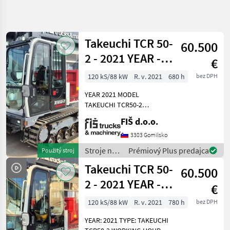
Spresniť
hľadanie
Takeuchi TCR 50-
60.500
Kategória
Krajina
Filtre
4
2 - 2021 YEAR -
€
680 HOURS - AC
120 kS/88 kW
R. v. 2021
680 h
bez DPH
Zobraziť 2
AKTUÁLNA
Resetovať
CESTA
výsledkov
YEAR 2021 MODEL
stavebná
TAKEUCHI TCR50-2
technika
WORKING HOURS 680
FIŠ d.o.o.
Stroje
ENGINE DIESEL YANMAR -
Na
88.4kW WEIGHT 6550kg
3303 Gomilsko
Stavbu
PAYLOAD 3700kg TRACKS
Stroje na
Prémiový Plus predajca
Použitý stroj
Sklapacie
50% AIR CONDITIONING
stavbu /
Vozidlo
Takeuchi TCR 50-
REAR VIEW CAMERA
60.500
Takeuchi
Takeuchi
2 - 2021 YEAR -
€
780 HOURS – AC
VYBRAŤ
120 kS/88 kW
R. v. 2021
780 h
bez DPH
KATEGÓRIU
YEAR: 2021 TYPE: TAKEUCHI
Takeuchi