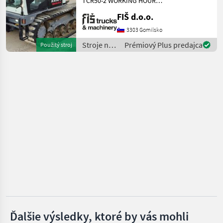
TCR50-2 WORKING HOURS:
780 ENGINE: DIESEL
FIŠ d.o.o.
Thwaites
YANMAR - 88.4KW WEIGHT
6550KG CAPACITY 3700KG
3303 Gomilsko
Mecalac
TRACKS 70% AIR
Stroje na
Prémiový Plus predajca
Použitý stroj
CONDITION CAMERA 2
stavbu /
MOVEMENT
Wacker
Takeuchi
Neuson
JCB
Zobraziť
všetkých
28
MARKETPLACE
Ponuky
Drobné
Marketplace
predajcov
inzeráty
Ďalšie výsledky, ktoré by vás mohli