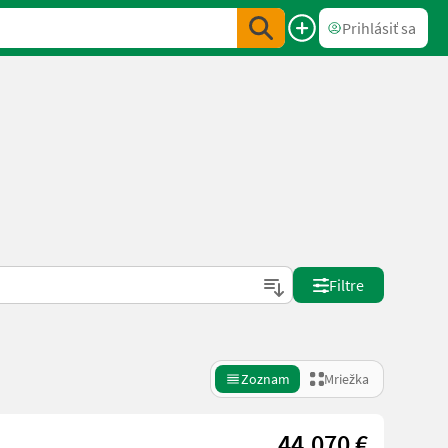
Prihlásiť sa
Filtre
Zoznam
Mriežka
44.070 €