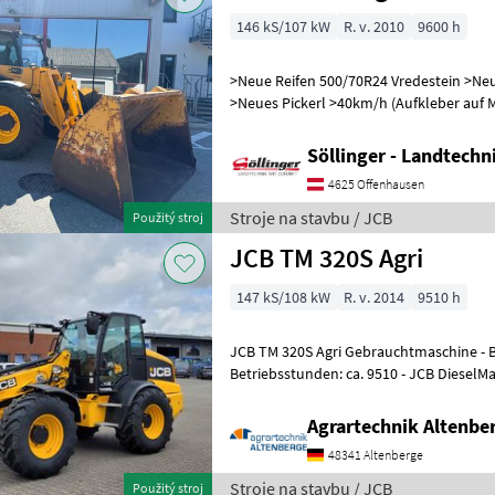
146 kS/107 kW
R. v. 2010
9600 h
>Neue Reifen 500/70R24 Vredestein >Ne
>Neues Pickerl >40km/h (Aufkleber auf M
Gang Powershift 40 km/h Getriebe
Söllinger - Landtech
4625 Offenhausen
Stroje na stavbu / JCB
Použitý stroj
JCB TM 320S Agri
147 kS/108 kW
R. v. 2014
9510 h
JCB TM 320S Agri Gebrauchtmaschine - Baujahr: 2014 -
Betriebsstunden: ca. 9510 - JCB DieselMa
PowerShift mit Wandlerbrücke - Kabine
Agrartechnik Altenb
48341 Altenberge
Stroje na stavbu / JCB
Použitý stroj