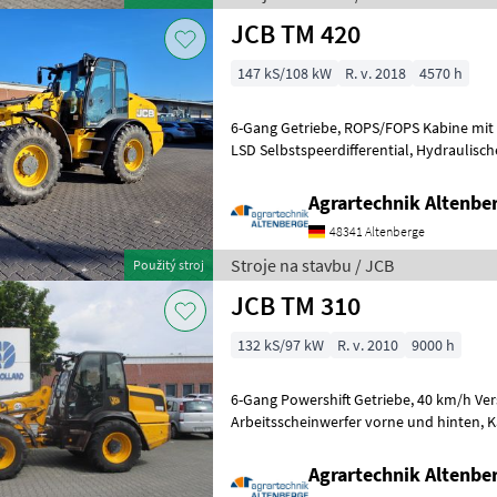
JCB TM 420
147 kS/108 kW
R. v. 2018
4570 h
6-Gang Getriebe, ROPS/FOPS Kabine mit Heizung und Klimaanlage,
LSD Selbstspeerdifferential, Hydraulische Schwingungsdämpfung,
servohydraulische Einhebelsteuergerät,
Agrartechnik Altenb
48341 Altenberge
Stroje na stavbu / JCB
Použitý stroj
JCB TM 310
132 kS/97 kW
R. v. 2010
9000 h
6-Gang Powershift Getriebe, 40 km/h Version, Selbstsperrdifferenzial,
Arbeitsscheinwerfer vorne und hinten, Kabinenheizung, Klimaanlage,
Hydr. Schnellwechsler, 3. St
Agrartechnik Altenb