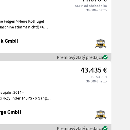
s DPH od obchodníka
39.000 € netto
ue Felgen >Neue Kotflügel
aschine stimmt nicht!) >6
nik GmbH
Prémiový zlatý predajca
43.435 €
19 % s DPH
36.500 € netto
x 4-Zylinder 145PS - 6 Gang
erge GmbH
Prémiový zlatý predajca