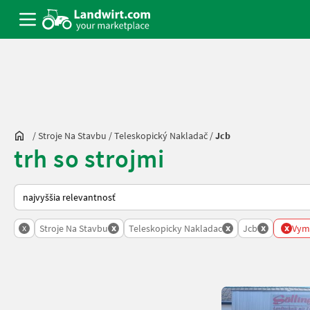
/
Stroje Na Stavbu
/
Teleskopický Nakladač
/
Jcb
trh so strojmi
Takto sa vykonáva triedenie na Landwirt.com
x
x
x
x
x
Stroje Na Stavbu
Teleskopicky Nakladac
Jcb
Vyma