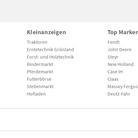
Kleinanzeigen
Top Marke
Traktoren
Fendt
Erntetechnik Grünland
John Deere
Forst- und Holztechnik
Steyr
Rindermarkt
New Holland
Pferdemarkt
Case IH
Futterbörse
Claas
Stellenmarkt
Massey Fergu
Hofladen
Deutz-Fahr