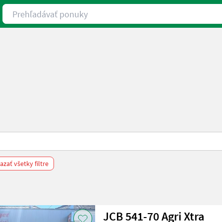
Prehľadávať ponuky
zať všetky filtre
JCB 541-70 Agri Xtra