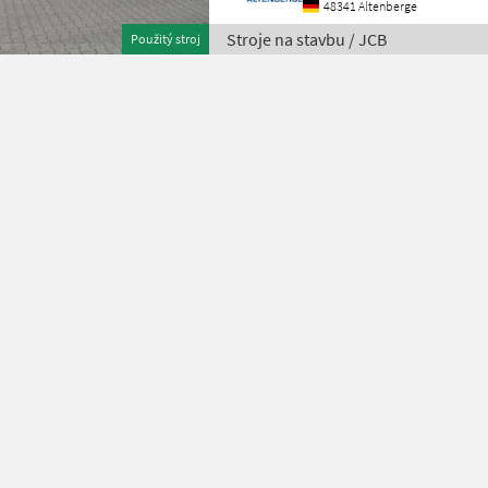
48341 Altenberge
Stroje na stavbu / JCB
Použitý stroj