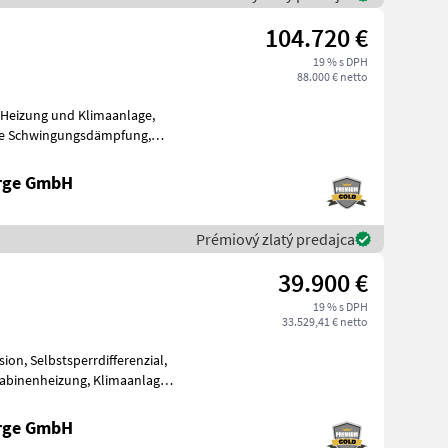
104.720 €
19 % s DPH
88.000 € netto
erge GmbH
Prémiový zlatý predajca
39.900 €
19 % s DPH
33.529,41 € netto
erge GmbH