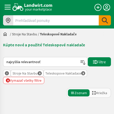
Prehľadávať ponuky
/
Stroje Na Stavbu
/
Teleskopové Nakladače
Kúpte nové a použité Teleskopové nakladače
Takto sa vykonáva triedenie na Landwirt.com
Filtre
x
x
x
Stroje Na Stavbu
Teleskopove Nakladace
x
Vymazať všetky filtre
Zoznam
Mriežka