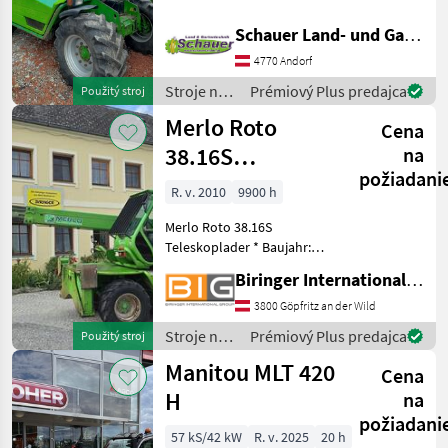
Bstd, noch im Einsatz, 40
kmh, Pickerl neu, alle Öle
Schauer Land- und Gartentechnik GmbH
gewechselt +Filter,
4770 Andorf
durchreperiert. Preis
€24.000.- Stroj
Stroje na
Prémiový Plus predajca
Použitý stroj
stavbu /
Merlo Roto
Cena
Merlo
38.16S
na
požiadani
Teleskoplader
R. v. 2010
9900 h
Merlo Roto 38.16S
Teleskoplader * Baujahr:
2010 * Max. Hubhöhe: 15, 74
Biringer International GmbH
m (Tragfähigkeit max. 2.500
Kg) * Max. Reichweite: ca. 13
3800 Göpfritz an der Wild
m (Tragfähigkeit max. 700
Stroje na
Prémiový Plus predajca
Použitý stroj
Kg) * Max.T
stavbu /
Manitou MLT 420
Cena
Merlo
H
na
požiadani
57 kS/42 kW
R. v. 2025
20 h