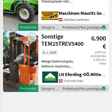
Teleskoplader inkl.
hydraulischer
Werkzeugverriegelung, 4
Maschinen Mauritz GesmbH
Zylinder Deutz Motor mit
4190 Bad Leonfelden
Turbo, Breitreifen,
Hydrostatischer
Stroje na
Prémiový Plus predajca
Použitý stroj
Fahrantrieb mit Kardanwe
stavbu /
Sonstige
6.900
Merlo
TEM25TREV5400
€
R. v. 2005
s DPH od
obchodníka
6.106,19 €
4Wege Elektrostapler,
netto
5400mm Hubhöhe,
Elektrisch, ---
LH Eferding-OÖ.Mitte, Landtechnik Hofkirchen
PRIVATVERKAUF Stroje na
stavbu Teleskopové
4716 Hofkirchen
nakladače
Stroje na
Prémiový Plus predajca
Použitý stroj
stavbu /
Sonstige