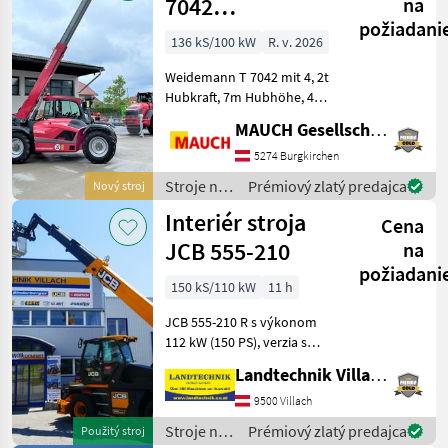
7042
na
požiadani
Teleskoplader
136 kS/100 kW
R. v. 2026
Weidemann T 7042 mit 4, 2t
Hubkraft, 7m Hubhöhe, 4
Zylinder Perkins Motor, ca.
MAUCH Gesellschaft m.b.H. & Co.KG
7650kg Eigengewicht,
Hydrostatischer
5274 Burgkirchen
Fahrantrieb, 20 km/h
Stroje na
Prémiový zlatý predajca
Nový stroj
(Optional 30 km/h / 40
stavbu /
Interiér stroja
km/h v
Cena
Weidemann
JCB 555-210
na
požiadani
150 kS/110 kW
11 h
JCB 555-210 R s výkonom
112 kW (150 PS), verzia s
rýchlosťou 40 km/h, 7-
Landtechnik Villach GmbH
palcový displej Load
Management s
9500 Villach
automatickou detekciou
Stroje na
Prémiový zlatý predajca
Použitý stroj
príslušenstva, kabína s