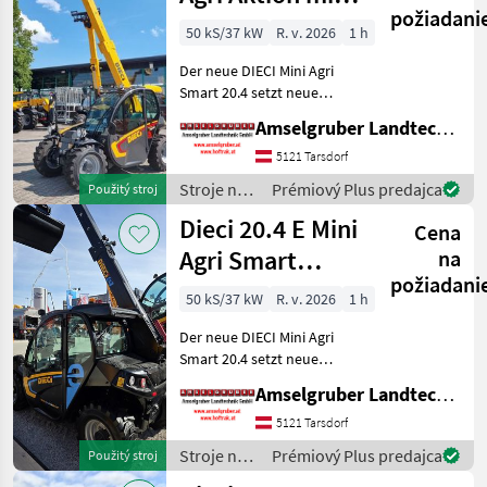
požiadani
Österreichpaket
50 kS/37 kW
R. v. 2026
1 h
Der neue DIECI Mini Agri
Smart 20.4 setzt neue
Maßstäbe auf dem Mini-
Amselgruber Landtechnik GmbH
Teleskopladermarkt. Stufe
5 Motor - -Größte Kabine
5121 Tarsdorf
(Baugleich vom Modell 26.6
Stroje na
Prémiový Plus predajca
Použitý stroj
Mini Agri) -50
stavbu /
Dieci 20.4 E Mini
Cena
Dieci
Agri Smart
na
požiadani
ELEKTRO
50 kS/37 kW
R. v. 2026
1 h
Teleskoplader
Der neue DIECI Mini Agri
TOP
Smart 20.4 setzt neue
Maßstäbe auf dem Mini-
Amselgruber Landtechnik GmbH
Teleskopladermarkt. 100 %
Elektro! -Größte Kabine
5121 Tarsdorf
(Baugleich vom Modell 26.6
Stroje na
Prémiový Plus predajca
Použitý stroj
Mini Agri) -Echt
stavbu /