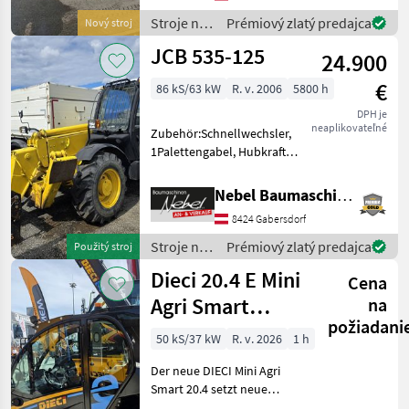
JCB Dieselmax Common
Stroje na
Prémiový zlatý predajca
Nový stroj
Rail (bis 2000b
stavbu /
JCB 535-125
24.900
JCB
€
86 kS/63 kW
R. v. 2006
5800 h
DPH je
neaplikovateľné
Zubehör:Schnellwechsler,
1Palettengabel, Hubkraft
3500kg, Ausladung 12, 5m.
Stroje na stavbu
Nebel Baumaschinen
Teleskopové nakladače
8424 Gabersdorf
Stroje na
Prémiový zlatý predajca
Použitý stroj
stavbu /
Dieci 20.4 E Mini
Cena
JCB
Agri Smart
na
požiadani
ELEKTRO
50 kS/37 kW
R. v. 2026
1 h
Teleskoplader
Der neue DIECI Mini Agri
TOP
Smart 20.4 setzt neue
Maßstäbe auf dem Mini-