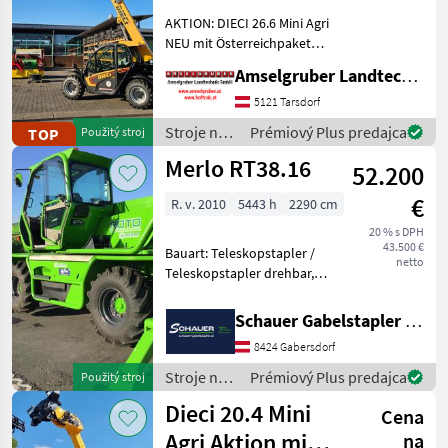
Österreichpaket
AKTION: DIECI 26.6 Mini Agri
NEU mit Österreichpaket
(TOP-Ausstattung): -2.600
Amselgruber Landtechnik GmbH
Kg Traglast -578cm
Hubhöhe
5121 Tarsdorf
Werkzeugunterkante -Unter
Stroje na
Prémiový Plus predajca
TOP
Použitý stroj
200cm Bauhöhe -75 PS 4
stavbu /
Merlo RT38.16
Zylind
52.200
Dieci
€
R. v. 2010
5443 h
2290 cm
20 % s DPH
43.500 €
Bauart: Teleskopstapler /
netto
Teleskopstapler drehbar,
Tragkraft: 3800kg, Hubhöhe:
15740mm, Bauhöhe:
Schauer Gabelstapler GmbH
2850mm,
8424 Gabersdorf
Sonderausstattung:
Vollkabine, Safety Light,
Stroje na
Prémiový Plus predajca
Použitý stroj
Stroje na st
stavbu /
Dieci 20.4 Mini
Cena
Merlo
Agri Aktion mit
na