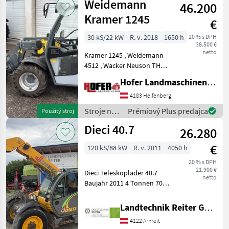
Weidemann
46.200
Claas
Kramer 1245
€
30 kS/22 kW
R. v. 2018
1650 h
20 % s DPH
38.500 €
netto
Kramer 1245 , Weidemann
4512 , Wacker Neuson TH
412, Inkl Schaufel und
Hofer Landmaschinen Handels GmbH.
Palettengabel. Breitreifen
hydrostatický , 4-kolesový,
4183 Helfenberg
Palivo: , , , závesné
Stroje na
Prémiový Plus predajca
Použitý stroj
zariadenia, hidrauli
stavbu /
Dieci 40.7
26.280
Weidemann
€
120 kS/88 kW
R. v. 2011
4050 h
20 % s DPH
21.900 €
Dieci Teleskoplader 40.7
netto
Baujahr 2011 4 Tonnen 705
cm Höhe 390 cm
horizontale Reichweite
Landtechnik Reiter GmbH.
125PS FPT Motor 24 Zoll
4122 Arnreit
Reifen 3. Steuerkreis Dieci