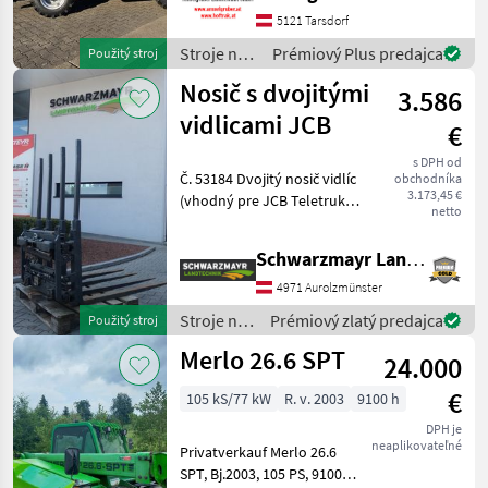
Hubhöhe
5121 Tarsdorf
Werkzeugunterkante -Unter
Stroje na
Prémiový Plus predajca
Použitý stroj
200cm Bauhöhe -75 PS 4
stavbu /
Nosič s dvojitými
Zylind
3.586
Dieci
vidlicami JCB
€
s DPH od
Č. 53184 Dvojitý nosič vidlíc
obchodníka
3.173,45 €
(vhodný pre JCB Teletruk) -
netto
s hydraulickým nastavením
vidlíc - so 4 vidlicami 120 cm
Schwarzmayr Landtechnik GmbH - Aurolzmünster
- s 2 posuvnými valcami - s
nosnosťou 3000 kg po
4971 Aurolzmünster
Stroje na
Prémiový zlatý predajca
Použitý stroj
stavbu /
Merlo 26.6 SPT
24.000
JCB
€
105 kS/77 kW
R. v. 2003
9100 h
DPH je
neaplikovateľné
Privatverkauf Merlo 26.6
SPT, Bj.2003, 105 PS, 9100