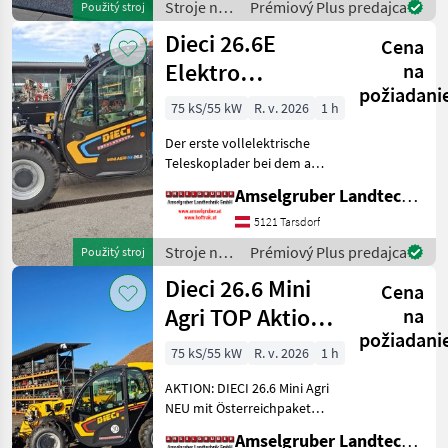
Stroje na
Prémiový Plus predajca
Použitý stroj
Mini Agri) -Echt
stavbu /
Dieci 26.6E
Cena
Dieci
Elektro
na
požiadani
Teleskoplader
75 kS/55 kW
R. v. 2026
1 h
mit
Der erste vollelektrische
Österreichpaket
Teleskoplader bei dem an
wirklich alles gedacht
Amselgruber Landtechnik GmbH
wurde - MADE BY DIECI!
AKTION: DIECI 26.6 E
5121 Tarsdorf
Elektro Mini Agri NEU mit
Stroje na
Prémiový Plus predajca
Použitý stroj
Österreichpaket (TOP
stavbu /
Dieci 26.6 Mini
Cena
Dieci
Agri TOP Aktion
na
požiadani
mit
75 kS/55 kW
R. v. 2026
1 h
Österreichpaket
AKTION: DIECI 26.6 Mini Agri
NEU mit Österreichpaket
(TOP-Ausstattung): -2.600
Amselgruber Landtechnik GmbH
Kg Traglast -578cm