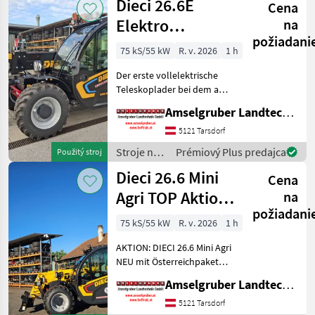
Dieci 26.6E
Cena
Dieci
Elektro
na
požiadani
Teleskoplader
75 kS/55 kW
R. v. 2026
1 h
mit
Der erste vollelektrische
Österreichpaket
Teleskoplader bei dem an
wirklich alles gedacht
Amselgruber Landtechnik GmbH
wurde - MADE BY DIECI!
AKTION: DIECI 26.6 E
5121 Tarsdorf
Elektro Mini Agri NEU mit
Stroje na
Prémiový Plus predajca
Použitý stroj
Österreichpaket (TOP
stavbu /
Dieci 26.6 Mini
Cena
Dieci
Agri TOP Aktion
na
požiadani
mit
75 kS/55 kW
R. v. 2026
1 h
Österreichpaket
AKTION: DIECI 26.6 Mini Agri
NEU mit Österreichpaket
(TOP-Ausstattung): -2.600
Amselgruber Landtechnik GmbH
Kg Traglast -578cm
Hubhöhe
5121 Tarsdorf