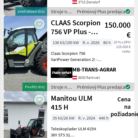
FNR-Umschaltung, hydr.
3710 Ziersdorf
Schnellwechselsystem,
Stroje na
Prémiový Plus predajca
predvádzací stroj
Luftfedersitz, 170-l-
stavbu /
CLAAS Scorpion
150.000
Dieci
756 VP Plus -
€
Gen2
136 kS/100 kW
R. v. 2026
80 h
20 % s DPH
125.000 €
netto
Claas Scorpion 756
VariPower Generation 2! -
Teleskoplader mit 7, 03 m
MB-TRANS-AGRAR
Aushubhöhe und 5.600 kg
Hubkraft Teleskoparm: -
6830 Rankweil
Zweiteiliger, hydraulisch
Stroje na
Prémiový Plus predajca
Použitý stroj
ausfahrbarer Teleskop
stavbu /
Manitou ULM
Cena
Claas
415 H
na
požiadani
35 kS/26 kW
R. v. 2024
440 h
Teleskoplader ULM 415H
36Y ST5 S1