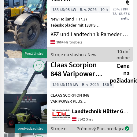
€
Teleskoplader
133 kS/98 kW
R. v. 2026
10 h
20 % s DPH
78.166,67 €
netto
New Holland TH7.37
Teleskoplader mit 133PS
Leistung, Hubhöhe 7m bei
KFZ und Landtechnik Rameder e.U.
3700kg maximaler Hubkraft.
3664 Martinsberg
6x3 Gang Powershift
Getriebe mit Powershuttle
10 dní
Použitý stroj
Stroje na stavbu / New
40km/h, Luftfedersitz mi
online
Holland
Claas Scorpion
Cena
848 Varipower
na
požiadani
Plus Generation
156 kS/115 kW
R. v. 2025
136 h
2
CLAAS SCORPION 848
VARIPOWER PLUS
Generation 2 Teleskoplader
Landtechnik Hütter GmbH & Co KG
mit 8, 01 m Aushubhöhe
und 4.800 kg Hubkraft
8342 Gnas
Teleskoparm: - Zweiteiliger,
Stroje na
Prémiový Plus predajca
predvádzací stroj
hydraulisch ausfahrbarer T
stavbu /