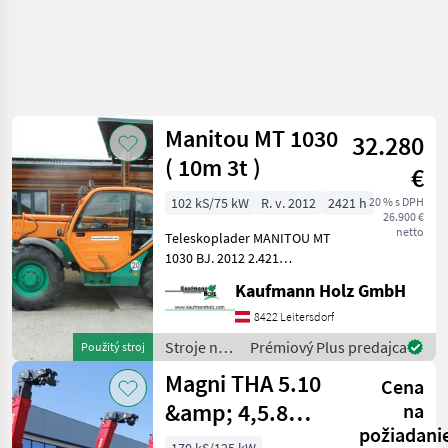
Manitou MT 1030
32.280
( 10m 3t )
€
102 kS/75 kW
R. v. 2012
2421 h
20 % s DPH
26.900 €
netto
Teleskoplader MANITOU MT
1030 BJ. 2012 2.421
Stunden (echte belegbare
Kaufmann Holz GmbH
Stunden) 3 Tonnen
Hubkraft 10 Meter Hubhöhe
8422 Leitersdorf
74, 5 KW Perkins Motor -
Stroje na
Prémiový Plus predajca
Použitý stroj
einfacher mech
stavbu /
Magni THA 5.10
Cena
Manitou
&amp; 4,5.8
na
požiadani
Agrar SOFORT