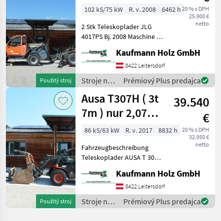
)
102 kS/75 kW
R. v. 2008
6462 h
20 % s DPH
25.900 €
netto
2 Stk Teleskoplader JLG
4017PS Bj. 2008 Maschine 1:
lt. Zähler 6.462 Stunden
Kaufmann Holz GmbH
Maschine 2: lt. Zähler 7.656
Stunden 4 Tonnen Hubkraft
8422 Leitersdorf
16, 7 Meter Hubhöhe 35 K
Stroje na
Prémiový Plus predajca
Použitý stroj
stavbu /
Ausa T307H ( 3t
39.540
JLG
7m ) nur 2,07
€
Hoch u. 2,02
86 kS/63 kW
R. v. 2017
8832 h
20 % s DPH
32.950 €
Breit !!
netto
Fahrzeugbeschreibung
Teleskoplader AUSA T 307
H BJ. 2017 lt. Zähler 8.832
Kaufmann Holz GmbH
Stunden 3 Tonnen Hubkraft
7 Meter Hubhöhe 63 KW
8422 Leitersdorf
Kubota Turbo Motor nur
Stroje na
Prémiový Plus predajca
Použitý stroj
stavbu /