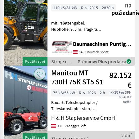
(km/h
na
110 kS/81 kW
R. v. 2015
2830 h
požiadani
mit Palettengabel,
Hubhöhe: 9, 5 m, Tragkraft
3.500 kg Referenznummer:
21013 Baumaschinen
Baumaschinen Puntigam GmbH
Puntigam GmbH Unser
8483 Deutsch Goritz
Spezialgebiet: Ankauf -
Verkauf - Vermietung von
Stroje na
Prémiový Plus predajca
Použitý stroj
stavbu /
Manitou MT
82.152
JCB
730H 75K ST5 S1
€
75 kS/55 kW
R. v. 2026
2 h
1990 cm
20 % s DPH
68.460 €
netto
Bauart: Teleskopstapler /
Teleskopstapler starr,
Tragkraft: 3000kg, Hubhöhe:
H & H Staplerservice GmbH
6900mm, Bauhöhe:
3300 Ardagger Stift
1990mm, Gabellänge:
1070mm, Bereifung vorne:
2 dní
Použitý stroj
Stroje na stavbu /