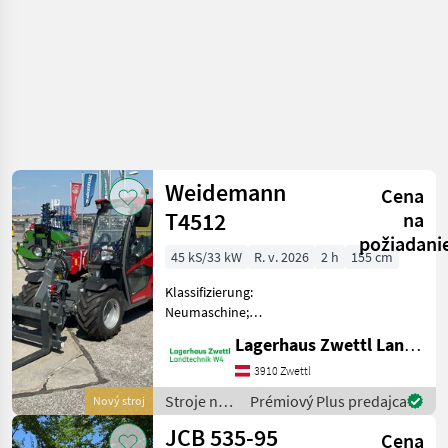
Weidemann
Cena
T4512
na
požiadani
45 kS/33 kW
R. v. 2026
2 h
155 cm
Klassifizierung:
Neumaschine;
Seriennummer/Fahrgestellnummer:
Lagerhaus Zwettl Landtechnik
WMWT0101VT0007500;
Motorhersteller: Yanmar;
3910 Zwettl
Getriebetyp:
Stroje na
Prémiový Plus predajca
Nový stroj
Hydrostatgetriebe;
stavbu /
JCB 535-95
Höchstgeschwindigkeit
Cena
Weidemann