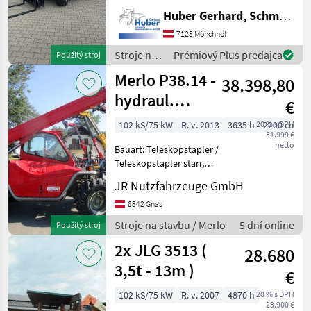
SERIENAUSSTATTUNG
Huber Gerhard, Schmiede und Landmaschinen GmbH.
Fester Teleskopstapler: -
35.1 hp YANMAR Motor
7123 Mönchhof
Stufe V Hubhöhe: 4.30 m -
Stroje na
Prémiový Plus predajca
Použitý stroj
Maximale Tragfähigkeit:
stavbu /
Merlo P38.14 -
1500
38.398,80
Manitou
hydraul.
€
Schnellwechsler
102 kS/75 kW
R. v. 2013
3635 h
20 % s DPH
2200 cm
31.999 €
- Niveauausgle
netto
Bauart: Teleskopstapler /
Teleskopstapler starr,
Tragkraft: 3800kg, Hubhöhe:
JR Nutzfahrzeuge GmbH
14000mm, Bauhöhe:
2400mm, Bereifung vorne:
8342 Gnas
Luft Einfach 80 - 100% ,
Stroje na stavbu / Merlo
5 dní online
Použitý stroj
Bereifung hinten: Lu
2x JLG 3513 (
28.680
3,5t - 13m )
€
102 kS/75 kW
R. v. 2007
4870 h
20 % s DPH
23.900 €