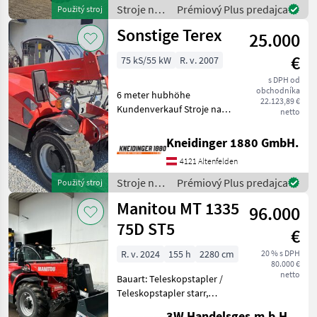
Werkzeugunterkante -Unter
Stroje na
Prémiový Plus predajca
Použitý stroj
200cm Bauhöhe -75 PS 4
stavbu /
Sonstige Terex
Zylind
25.000
Dieci
€
75 kS/55 kW
R. v. 2007
s DPH od
obchodníka
6 meter hubhöhe
22.123,89 €
Kundenverkauf Stroje na
netto
stavbu Teleskopové
nakladače
Kneidinger 1880 GmbH.
4121 Altenfelden
Stroje na
Prémiový Plus predajca
Použitý stroj
stavbu /
Manitou MT 1335
96.000
Sonstige
75D ST5
€
R. v. 2024
155 h
2280 cm
20 % s DPH
80.000 €
netto
Bauart: Teleskopstapler /
Teleskopstapler starr,
Tragkraft: 3500kg, Hubhöhe:
3W Handelsges.m.b.H.