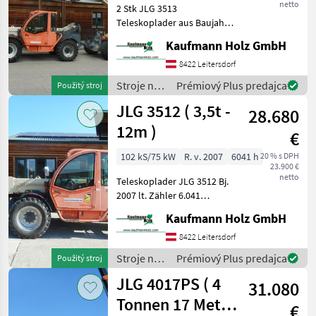
netto
2 Stk JLG 3513
Teleskoplader aus Baujahr
2007 Maschine 1: JLG 3513
Kaufmann Holz GmbH
Bj. 2007 lt. Zähler 4.871
Stunden 13 Meter 3, 5
8422 Leitersdorf
Tonnen Maschine 2: JLG
Stroje na
Prémiový Plus predajca
Použitý stroj
3513 Bj. 2007
stavbu /
JLG 3512 ( 3,5t -
28.680
JLG
12m )
€
102 kS/75 kW
R. v. 2007
6041 h
20 % s DPH
23.900 €
netto
Teleskoplader JLG 3512 Bj.
2007 lt. Zähler 6.041
Stunden 11 Meter 3, 5
Kaufmann Holz GmbH
Tonnen - Perkins Motor! -
Powershiftgetriebe! - incl.
8422 Leitersdorf
Gabel - mech. Schnellwe
Stroje na
Prémiový Plus predajca
Použitý stroj
stavbu /
JLG 4017PS ( 4
31.080
JLG
Tonnen 17 Meter
€