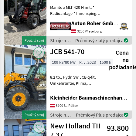
Manitou MLT 420 H mit: *
Radioanlage * Innenspiegel
* Easy Connect System *
Anton Roher GmbH (ACA Center Roher)
Zusätzliche
Hydraulikfunktion * LED
3250 Wieselburg
Arbeitsscheinwerfer *
Stroje na
Prémiový zlatý predajca
Použitý stroj
Kabine mit Klimaanlage
stavbu /
JCB 541-70
Cena
Manitou
na
109 kS/80 kW
R. v. 2023
1500 h
požiadani
8.2 to., Hydr. SW JCB q-fit,
Umkehrlüfter, Klima,
Joystick mit sw-Steuerung
Tele und 3. Kreis, 80l/min
Kleinheider Baumaschinenhandel GmbH.
Zusatzhydraulik
3100 St. Pölten
Zahnradpumpe, 1, 2 m3
Schaufel und Gabel Stroj
Stroje na
Prémiový Plus predajca
Použitý stroj
stavbu /
New Holland TH
93.800
JCB
7.37