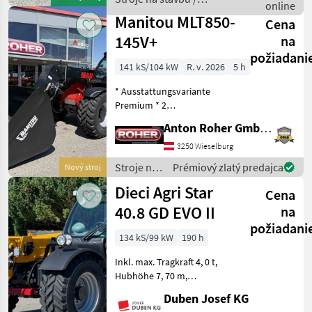
Luft Einfach Neu , Bereifu
online
Manitou
Manitou MLT850-
Cena
145V+
na
požiadani
141 kS/104 kW
R. v. 2026
5 h
* Ausstattungsvariante
Premium * 2
Hydraulikventile am
Anton Roher GmbH (ACA Center Roher)
Schnellwechsler * hydr.
Geräteverriegelung * LED
3250 Wieselburg
Arbeitsscheinwerfer *
Stroje na
Prémiový zlatý predajca
Nový stroj
Klimaanlage mit Heizung *
stavbu /
Dieci Agri Star
Luftgefe
Cena
Manitou
40.8 GD EVO II
na
požiadani
134 kS/99 kW
190 h
Inkl. max. Tragkraft 4, 0 t,
Hubhöhe 7, 70 m,
Hydrostatantrieb, Joystick
Duben Josef KG
4 in 1 mit Flow Sharing und