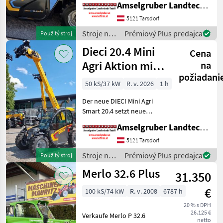
Amselgruber Landtechnik GmbH
Teleskopladermarkt. 100 %
Elektro! -Größte Kabine
5121 Tarsdorf
(Baugleich vom Modell 26.6
Stroje na
Prémiový Plus predajca
Použitý stroj
Mini Agri) -Echt
stavbu /
Dieci 20.4 Mini
Cena
Dieci
Agri Aktion mit
na
požiadani
Österreichpaket
50 kS/37 kW
R. v. 2026
1 h
Der neue DIECI Mini Agri
Smart 20.4 setzt neue
Maßstäbe auf dem Mini-
Amselgruber Landtechnik GmbH
Teleskopladermarkt. Stufe
5 Motor - -Größte Kabine
5121 Tarsdorf
(Baugleich vom Modell 26.6
Stroje na
Prémiový Plus predajca
Použitý stroj
Mini Agri) -50
stavbu /
Merlo 32.6 Plus
31.350
Dieci
€
100 kS/74 kW
R. v. 2008
6787 h
20 % s DPH
26.125 €
Verkaufe Merlo P 32.6
netto