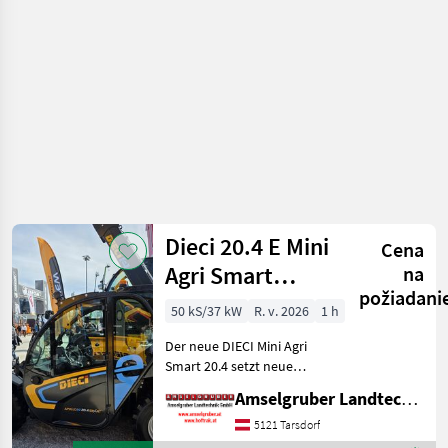
Ausa
Dieci 20.4 E Mini
Cena
Agri Smart
na
požiadani
ELEKTRO
50 kS/37 kW
R. v. 2026
1 h
Teleskoplader
Der neue DIECI Mini Agri
TOP
Smart 20.4 setzt neue
Maßstäbe auf dem Mini-
Amselgruber Landtechnik GmbH
Teleskopladermarkt. 100 %
Elektro! -Größte Kabine
5121 Tarsdorf
(Baugleich vom Modell 26.6