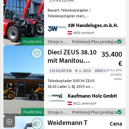
170 kS/125 kW
LIEFERBAR
Bauart: Teleskopstapler /
Teleskopstapler starr,
Beschreibung: Magni THA 4,
3W Handelsges.m.b.H.
5.8 und 5.10 SOFORT
Lieferbar nur bei 3W
4655 Vorchdorf
Handelsgesellschaft Ihr
Stroje na
Prémiový Plus predajca
Použitý stroj
Offizieller Magni Import
stavbu /
Dieci ZEUS 38.10
35.400
Magni
mit Manitou
€
Schnellwechsler
116 kS/85 kW
R. v. 2015
3808 h
20 % s DPH
29.500 €
netto
Teleskoplader DIECHI ZEUS
38.10 Lader 1: Bj. 2015 und
lt. Zähler 3.808 Stunden
Kaufmann Holz GmbH
Lader 2: Bj. 2016 und lt.
Zähler 2.923 Stunden 10
8422 Leitersdorf
Meter Hubhöhe 3, 8 Tonnen
Stroje na
Prémiový Plus predajca
Použitý stroj
Hu
stavbu /
Weidemann T
Cena
Dieci