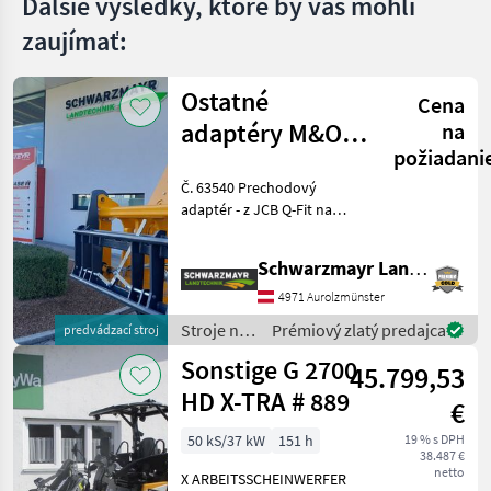
Ďalšie výsledky, ktoré by vás mohli
zaujímať:
Ostatné
Cena
adaptéry M&O
na
požiadani
JCB Q –
Č. 63540 Prechodový
kompatibilné s
adaptér - z JCB Q-Fit na
EURO
upevnenie EURO - s
centrálnym aretovaním - s
Schwarzmayr Landtechnik GmbH - Aurolzmünster
nosnosťou 3, 0 t VFG –
použitý Predajný tím
4971 Aurolzmünster
spoločnosti Schwarzmayr v
Stroje na
Prémiový zlatý predajca
predvádzací stroj
stavbu /
Sonstige G 2700
45.799,53
Sonstige
HD X-TRA # 889
€
50 kS/37 kW
151 h
19 % s DPH
38.487 €
netto
X ARBEITSSCHEINWERFER