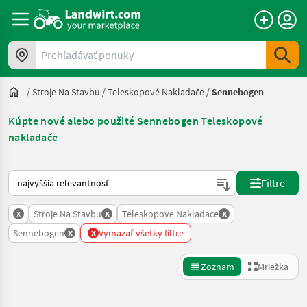
Prehľadávať ponuky
/
Stroje Na Stavbu
/
Teleskopové Nakladače
/
Sennebogen
Kúpte nové alebo použité Sennebogen Teleskopové
nakladače
Takto sa vykonáva triedenie na Landwirt.com
Filtre
x
x
x
Stroje Na Stavbu
Teleskopove Nakladace
x
x
Sennebogen
Vymazať všetky filtre
Zoznam
Mriežka