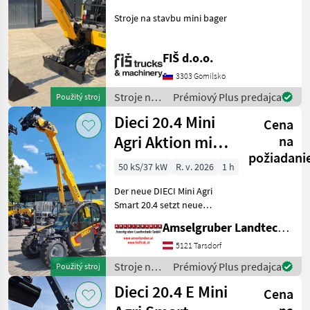
Stroje na stavbu mini bager
FIŠ d.o.o.
3303 Gomilsko
Stroje na
Prémiový Plus predajca
Použitý stroj
stavbu /
Dieci 20.4 Mini
Cena
JCB
Agri Aktion mit
na
požiadani
Österreichpaket
50 kS/37 kW
R. v. 2026
1 h
Der neue DIECI Mini Agri
Smart 20.4 setzt neue
Maßstäbe auf dem Mini-
Amselgruber Landtechnik GmbH
Teleskopladermarkt. Stufe
5 Motor - -Größte Kabine
5121 Tarsdorf
(Baugleich vom Modell 26.6
Stroje na
Prémiový Plus predajca
Použitý stroj
Mini Agri) -50
stavbu /
Dieci 20.4 E Mini
Cena
Dieci