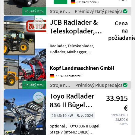
COMPACT
83104 Schönau
WERKZEUGAUFNAHMEMotor-
Stroje na
Prémiový zlatý predajca
Použitý stroj
Moderner Kubota
stavbu /
JCB Radlader &
Dreizylinderdieselmotor,
Cena
Sonstige
Typ
Teleskoplader,
na
požiadani
Toyo Hoflader,
Radlader, Teleskoplader,
Min
Hoflader, Minibagger,
Minidumper zu vermieten
(Int. Nr. 17605)
Kopf Landmaschinen GmbH
Verschiedene Maschinen zu
vermieten - Minibagger -
77743 Schutterzell
Hoflader (Toyo) - JCB Te
Stroje na
Prémiový Plus predajca
Použitý stroj
stavbu /
Toyo Radlader
33.915
JCB
836 II Bügel
€
Black, 4.
26 kS/19 kW
R. v. 2024
19 % s DPH
28.500 €
Steuerkreis
netto
optional , TOYO 836 II Bügel
Stage V (Int-Nr.: 14820)