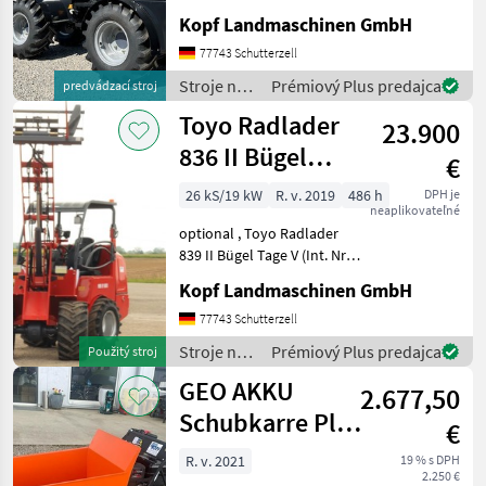
BLACK Edition, 4.
Kopf Landmaschinen GmbH
Steuerkreis, STVZO-
GutachtenStandard
77743 Schutterzell
Schaufel 110 cm und
Stroje na
Prémiový Plus predajca
predvádzací stroj
Palettengabel
stavbu /
Toyo Radlader
Neumaschine 2024 3, 1
23.900
Toyo
836 II Bügel
€
Stage V 310
26 kS/19 kW
R. v. 2019
486 h
DPH je
neaplikovateľné
Hubmast
optional , Toyo Radlader
839 II Bügel Tage V (Int. Nr.
13206) TOYO 836 II Bügel
Kopf Landmaschinen GmbH
Stage V Baujahr 2019 486
Betriebsstunden 3, 10 m
77743 Schutterzell
Hubhöhe / Hubmast
Stroje na
Prémiový Plus predajca
Použitý stroj
Allradantrieb übe
stavbu /
GEO AKKU
2.677,50
Toyo
Schubkarre Plus
€
Power D50HB
R. v. 2021
19 % s DPH
2.250 €
NEU