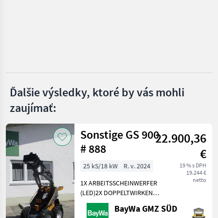
Manitou
JCB
Merlo
Claas
Ďalšie výsledky, ktoré by vás mohli
zaujímať:
Kramer
Zobraziť
Sonstige GS 900
všetkých
22.900,36
35
# 888
€
MARKETPLACE
25 kS/18 kW
R. v. 2024
19 % s DPH
19.244 €
Ponuky
Drobné
netto
1X ARBEITSSCHEINWERFER
Marketplace
predajcov
inzeráty
(LED)2X DOPPELTWIRKEND
MECHANISCHGEGENGEWICHT
BayWa GMZ SÜD
UNTER DER TRITTGIANT