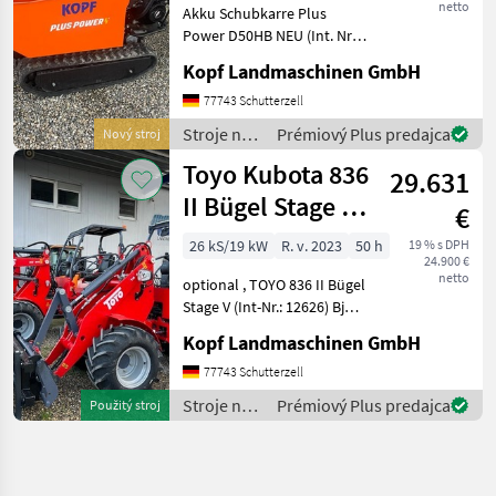
netto
Akku Schubkarre Plus
Power D50HB NEU (Int. Nr.
13089) Akku Schubkarre
Kopf Landmaschinen GmbH
Mini Dumper Baujahr 2021
Manufaktur: Plus Power
77743 Schutterzell
Modell: D50HB Engine: B+S
Stroje na
Prémiový Plus predajca
Nový stroj
Net weight: 255,
stavbu /
Toyo Kubota 836
29.631
Geo
II Bügel Stage V
€
310 Hubmast
26 kS/19 kW
R. v. 2023
50 h
19 % s DPH
24.900 €
netto
optional , TOYO 836 II Bügel
Stage V (Int-Nr.: 12626) Bj
2023 ca 50 Betriebsstunden
Kopf Landmaschinen GmbH
3, 10 m Hubhöhe /
Hubmast Allradantrieb
77743 Schutterzell
über Kardanwelle
Stroje na
Prémiový Plus predajca
Použitý stroj
hydrostatischer Antrieb
stavbu /
Toyo