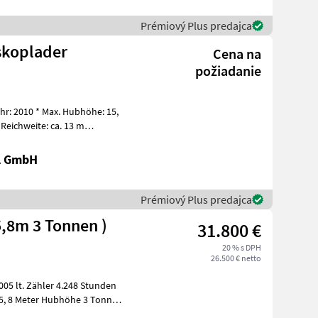
Prémiový Plus predajca
skoplader
Cena na
požiadanie
hr: 2010 * Max. Hubhöhe: 15,
 Reichweite: ca. 13 m
al GmbH
Prémiový Plus predajca
5,8m 3 Tonnen )
31.800 €
20 % s DPH
26.500 € netto