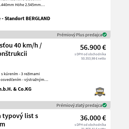
r 5.440mm Höhe 2.545mm
e - Standort BERGLAND
Prémiový Plus predajca
sťou 40 km/h /
56.900 €
onštrukcii
s DPH od obchodníka
50.353,98 € netto
 s kúrením - 3 režimami
m osvedčením - výstražným
i
.b.H. & Co.KG
Prémiový zlatý predajca
 typový list s
36.000 €
 m
s DPH od obchodníka
31.858,41 € netto