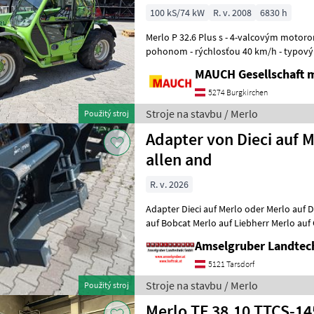
100 kS/74 kW
R. v. 2008
6830 h
Merlo P 32.6 Plus s - 4-valcovým motor
pohonom - rýchlosťou 40 km/h - typov
silou 3, 2 t - výška zdvihu 6 m - výška
MAUCH Gesellschaft m
5274 Burgkirchen
Stroje na stavbu / Merlo
Použitý stroj
Adapter von Dieci auf M
allen and
R. v. 2026
Adapter Dieci auf Merlo oder Merlo auf D
auf Bobcat Merlo auf Liebherr Merlo auf Cat Merlo auf Weidemann etc
auch entgegenges
Amselgruber Landte
5121 Tarsdorf
Stroje na stavbu / Merlo
Použitý stroj
Merlo TF 38.10 TTCS-14