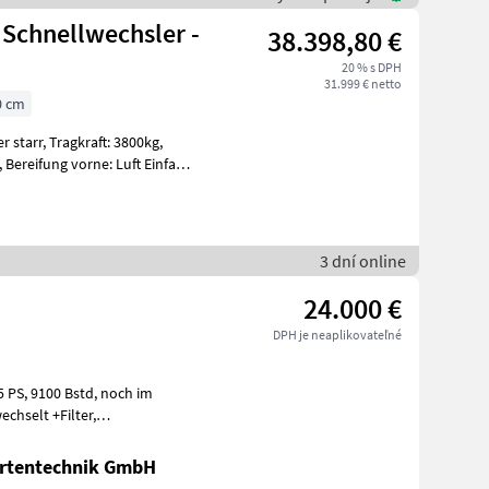
 Schnellwechsler -
38.398,80 €
20 % s DPH
31.999 € netto
0 cm
ft: 3800kg,
3 dní online
24.000 €
DPH je neaplikovateľné
artentechnik GmbH