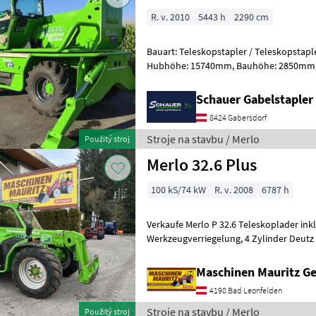
R. v. 2010
5443 h
2290 cm
Bauart: Teleskopstapler / Teleskopstapler drehbar, Tra
Hubhöhe: 15740mm, Bauhöhe: 2850mm, Sonderausstattung:
Vollkabine, Safety Light, Stroje na st
Schauer Gabelstaple
8424 Gabersdorf
Stroje na stavbu / Merlo
Použitý stroj
Merlo 32.6 Plus
100 kS/74 kW
R. v. 2008
6787 h
Verkaufe Merlo P 32.6 Teleskoplader inkl
Werkzeugverriegelung, 4 Zylinder Deutz Motor mit Turbo, Breitreifen,
Hydrostatischer Fahrantrieb mit Karda
Maschinen Mauritz 
4190 Bad Leonfelden
Stroje na stavbu / Merlo
Použitý stroj