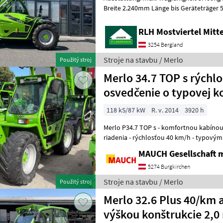
Breite 2.240mm Länge bis Geräteträge
Motor 4 Zylinder Deutz 3, 6 l Hubraum, 1
RLH Mostviertel Mitt
3254 Bergland
Stroje na stavbu / Merlo
Použitý stroj
Merlo 34.7 TOP s rýchlo
osvedčenie o typovej k
118 kS/87 kW
R. v. 2014
3920 h
Merlo P34.7 TOP s - komfortnou kabínou
riadenia - rýchlosťou 40 km/h - typový
svetlom - pracovnými svetlometmi - zdv
MAUCH Gesellschaft m
5274 Burgkirchen
Stroje na stavbu / Merlo
Použitý stroj
Merlo 32.6 Plus 40/km a
výškou konštrukcie 2,0