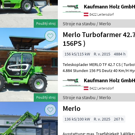
Kaufmann Holz Gmb
8422 Leitersdorf
Stroje na stavbu / Merlo
Použitý stroj
Merlo Turbofarmer 42.7
156PS )
156 kS/115 kW
R. v. 2015
4884 h
Teleskoplader MERLO TF 42.7 CS ( Turbofarmer ) Bj. 2015
4.884 Stunden 156 PS Deutz 40 Km/H Hydrostat 7 Meter Hubhöhe 4, 2
Tonnen Hubkraft -
Kaufmann Holz Gmb
8422 Leitersdorf
Stroje na stavbu / Merlo
Použitý stroj
Merlo
136 kS/100 kW
R. v. 2025
267 h
Ausstattung: max. Tragfähigkeit 3.400