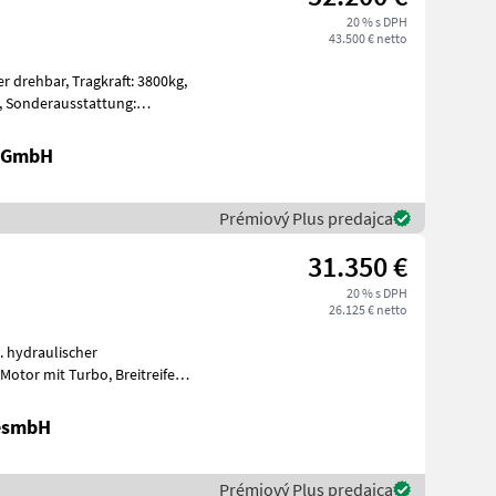
20 % s DPH
43.500 € netto
gkraft: 3800kg,
r GmbH
Prémiový Plus predajca
31.350 €
20 % s DPH
26.125 € netto
. hydraulischer
nwe
GesmbH
Prémiový Plus predajca