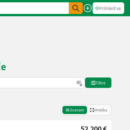
Prihlásiť sa
če
Filtre
Zoznam
Mriežka
52.200 €