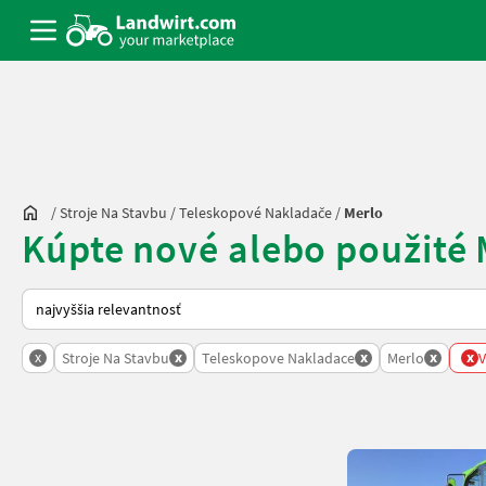
/
Stroje Na Stavbu
/
Teleskopové Nakladače
/
Merlo
Kúpte nové alebo použité
Takto sa vykonáva triedenie na Landwirt.com
x
x
x
x
x
Stroje Na Stavbu
Teleskopove Nakladace
Merlo
V