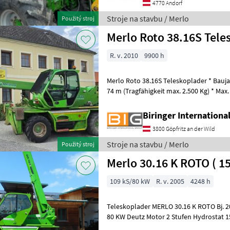
4770 Andorf
Stroje na stavbu / Merlo
Použitý stroj
Merlo Roto 38.16S Tele
R. v. 2010
9900 h
Merlo Roto 38.16S Teleskoplader * Bauja
74 m (Tragfähigkeit max. 2.500 Kg) * Max.
(Tragfähigkeit max. 700 Kg) * Max.T
Biringer Internation
3800 Göpfritz an der Wild
Stroje na stavbu / Merlo
Použitý stroj
Merlo 30.16 K ROTO ( 1
109 kS/80 kW
R. v. 2005
4248 h
Teleskoplader MERLO 30.16 K ROTO Bj. 2005 lt. Zähler 4.248 Stunden
80 KW Deutz Motor 2 Stufen Hydrostat 15, 8 Meter Hubhöhe 3 Tonnen
Hubkraft - incl. G