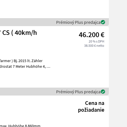
H
Prémiový Plus predajca
 CS ( 40km/h
46.200 €
20 % s DPH
38.500 € netto
 lt. Zähler
H
Prémiový Plus predajca
Cena na
požiadanie
kg max. Hubhöhe 8.860mm