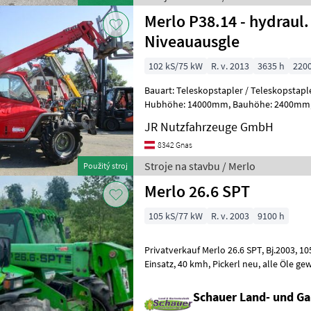
Merlo P38.14 - hydraul.
Niveauausgle
102 kS/75 kW
R. v. 2013
3635 h
220
Bauart: Teleskopstapler / Teleskopstapler starr, Tragkra
Hubhöhe: 14000mm, Bauhöhe: 2400mm, Bereifung vorne: Luft Einfach
80 - 100% , Bereifung hinten: Lu
JR Nutzfahrzeuge GmbH
8342 Gnas
Stroje na stavbu / Merlo
Použitý stroj
Merlo 26.6 SPT
105 kS/77 kW
R. v. 2003
9100 h
Privatverkauf Merlo 26.6 SPT, Bj.2003, 105 PS, 9100 Bstd, noch im
Einsatz, 40 kmh, Pickerl neu, alle Öle gewechselt +Filter,
durchreperiert. Preis €24.000.- Stroj
Schauer Land- und G