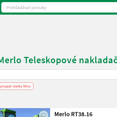
Prehľadávať ponuky
 Merlo Teleskopové naklada
ymazať všetky filtre
Merlo RT38.16