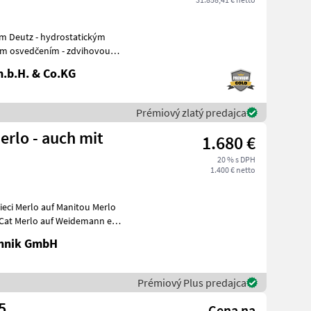
om Deutz - hydrostatickým
ým osvedčením - zdvihovou
.b.H. & Co.KG
Prémiový zlatý predajca
erlo - auch mit
1.680 €
20 % s DPH
1.400 € netto
ieci Merlo auf Manitou Merlo
chnik GmbH
Prémiový Plus predajca
5
Cena na