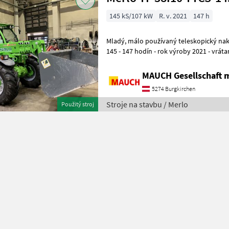
145 kS/107 kW
R. v. 2021
147 h
Mladý, málo používaný teleskopický nakladač Merlo TF 38.10TTCS-
145 - 147 hodín - rok výroby 2021 - vrátane lopaty, vidlíc na palety a
pracovného koša - veľmi d
MAUCH Gesellschaft m
5274 Burgkirchen
Stroje na stavbu / Merlo
Použitý stroj