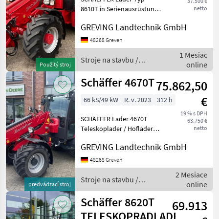
37.500 €
8610T in Serienausrüstung
netto
Serien - Nr.: 6861B050,
GREVING Landtechnik GmbH
Baujahr 2016 -
hydrostatischer
48268 Greven
Fahrantrieb 35 km/h -
1 Mesiac
Kabine mit Radio und
Stroje na stavbu /
online
Použitý stroj
Klimaanlage - luftge
Schäffer
Schäffer 4670T
75.862,50
€
66 kS/49 kW
R. v. 2023
312 h
19 % s DPH
SCHÄFFER Lader 4670T
63.750 €
Teleskoplader / Hoflader
netto
mit Kabine, KUBOTA Diesel
GREVING Landtechnik GmbH
Motor V2403-CR-T 66 PS in
Serienausrüstung Serien -
48268 Greven
Nr.: 3469C028, Baujahr 2023
2 Mesiace
- druckloser
Stroje na stavbu /
online
predvádzací stroj
Schäffer
Schäffer 8620T
69.913
TELESKOPRADLADER