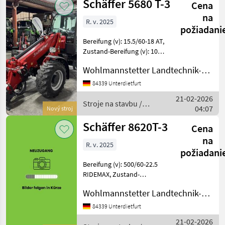
Schäffer 5680 T-3
Cena
na
R. v. 2025
požiadani
Bereifung (v): 15.5/60-18 AT,
Zustand-Bereifung (v): 100
%, Bereifung (h): 15.5/60-18
Wohlmannstetter Landtechnik-Vertriebs GmbH
AT, Zustand-Bereifung (h):
100 % ________ 104-0011-
84339 Unterdietfurt
004 Zahnradpumpe verstär
21-02-2026
Stroje na stavbu /
04:07
Nový stroj
Schäffer
Schäffer 8620T-3
Cena
na
R. v. 2025
požiadani
Bereifung (v): 500/60-22.5
RIDEMAX, Zustand-
Bereifung (v): 100 %,
Wohlmannstetter Landtechnik-Vertriebs GmbH
Bereifung (h): 500/60-22.5
RIDEMAX, Zustand-
84339 Unterdietfurt
Bereifung (h): 100 %
21-02-2026
________ 104-0008-035