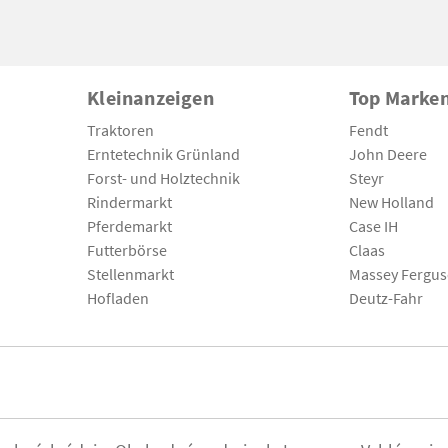
Kleinanzeigen
Top Marke
Traktoren
Fendt
Erntetechnik Grünland
John Deere
Forst- und Holztechnik
Steyr
Rindermarkt
New Holland
Pferdemarkt
Case IH
Futterbörse
Claas
Stellenmarkt
Massey Fergu
Hofladen
Deutz-Fahr