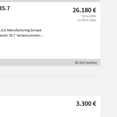
35.7
26.180 €
19 % s DPH
22.000 € netto
: JLG Manufacturing Europe
vector 35.7 Seriennummer:
:
30 dní online
3.300 €