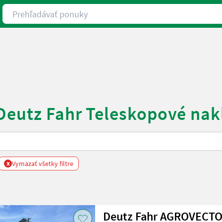
Prehľadávať ponuky
 Deutz Fahr Teleskopové na
x
Vymazať všetky filtre
Deutz Fahr AGROVECTO