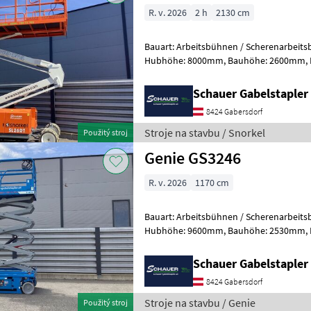
R. v. 2026
2 h
2130 cm
Bauart: Arbeitsbühnen / Scherenarbeitsbühne, Tragkraf
Hubhöhe: 8000mm, Bauhöhe: 2600mm, Batterie: Starter 12V ,
Sonderausstattung: CE Zertifika
Schauer Gabelstaple
8424 Gabersdorf
Stroje na stavbu / Snorkel
Použitý stroj
Genie GS3246
R. v. 2026
1170 cm
Bauart: Arbeitsbühnen / Scherenarbeitsbühne, Tragkraf
Hubhöhe: 9600mm, Bauhöhe: 2530mm, Batterie: Trojan 6V 228Ah
Zustand: Neu, Bereifung vorne: Vollg
Schauer Gabelstaple
8424 Gabersdorf
Stroje na stavbu / Genie
Použitý stroj