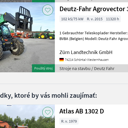
Deutz-Fahr Agrovector 
102 kS/75 kW
R. v. 2015
11320 h
1 Gebrauchter Teleskoplader Hersteller
BVBA (Belgien) Modell: Deutz-Fahr Agro
YC500001160005686 Erfassungsnummer
Zürn Landtechnik GmbH
74214 Schöntal-Westernhausen
Stroje na stavbu / Deutz Fahr
Použitý stroj
edky, ktoré by vás mohli zaujímať:
Atlas AB 1302 D
R. v. 1979