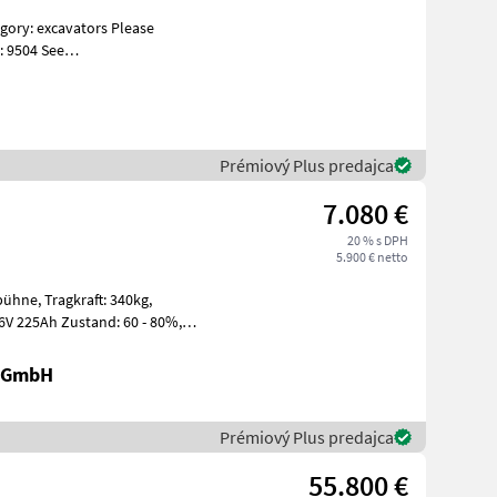
: 9504 See
s Specificati
Prémiový Plus predajca
7.080 €
20 % s DPH
5.900 € netto
t: 340kg,
r GmbH
Prémiový Plus predajca
55.800 €