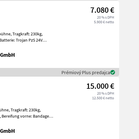
7.080 €
20 % s DPH
5.900 € netto
t: 230kg,
gen Ein
r GmbH
Prémiový Plus predajca
15.000 €
20 % s DPH
12.500 € netto
: 230kg,
nda
r GmbH