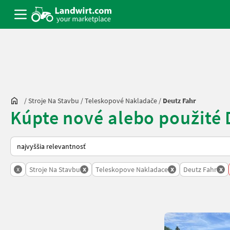
/
Stroje Na Stavbu
/
Teleskopové Nakladače
/
Deutz Fahr
Kúpte nové alebo použité
Takto sa vykonáva triedenie na Landwirt.com
x
x
x
x
Stroje Na Stavbu
Teleskopove Nakladace
Deutz Fahr