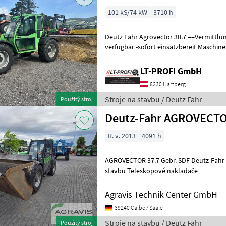
101 kS/74 kW
3710 h
Deutz Fahr Agrovector 30.7 ==Vermittlungsverkauf== -sofort
verfügbar -sofort einsatzbereit Maschine zu besichtigen bei #LT-Profi
GmbH #LandtechnikFürProfis
LT-PROFI GmbH
8230 Hartberg
Stroje na stavbu / Deutz Fahr
Použitý stroj
Deutz-Fahr AGROVECTO
R. v. 2013
4091 h
AGROVECTOR 37.7 Gebr. SDF Deutz-Fahr Agrovector 37.7 Stroje na
stavbu Teleskopové nakladače
Agravis Technik Center GmbH
39240 Calbe / Saale
Stroje na stavbu / Deutz Fahr
Použitý stroj