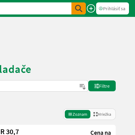
Prihlásiť sa
kladače
Filtre
Zoznam
Mriežka
R 30,7
Cena na