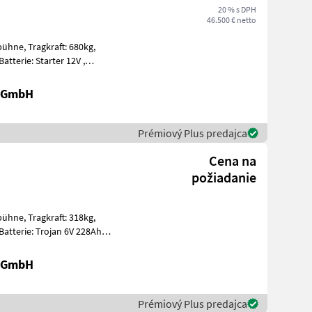
20 % s DPH
46.500 € netto
t: 680kg,
t, Edelstahl
r GmbH
Prémiový Plus predajca
Cena na
požiadanie
t: 318kg,
ummi E
r GmbH
Prémiový Plus predajca