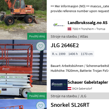
== Mer informasjon (NO) == mascus_category: excavators Please
provide reference number upon request
en.landbrukssalg.no/9504 for more image
Landbrukssalg.no AS
7080 H Trondheim – Tromsø
Stroje na stavbu / Atlas
Použitý stroj
JLG 2646E2
R. v. 1999
1406 h
1170 cm
Bauart: Arbeitsbühnen / Scherenarbeitsbühne, Tragkraf
Hubhöhe: 7920mm, Batterie: Trojan PzS 6V 225Ah Zustand: 60 - 80%,
Bereifung vorne: Vollgummi Einfach 8
Schauer Gabelstaple
8424 Gabersdorf
Stroje na stavbu / JLG
Použitý stroj
Snorkel SL26RT