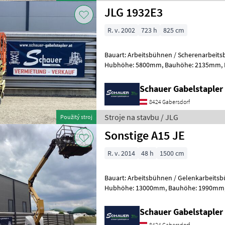
JLG 1932E3
R. v. 2002
723 h
825 cm
Bauart: Arbeitsbühnen / Scherenarbeitsbühne, Tragkraf
Hubhöhe: 5800mm, Bauhöhe: 2135mm, Batterie: Trojan PzS 24V
Zustand: Neu, Bereifung vorne: Banda
Schauer Gabelstaple
8424 Gabersdorf
Stroje na stavbu / JLG
Použitý stroj
Sonstige A15 JE
R. v. 2014
48 h
1500 cm
Bauart: Arbeitsbühnen / Gelenkarbeitsbühne, Tragkraft
Hubhöhe: 13000mm, Bauhöhe: 1990mm, Bereifung vorne: Bandagen
Einfach 60 - 80% , Bereifung hinten: Ba
Schauer Gabelstaple
8424 Gabersdorf