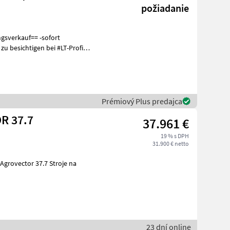
požiadanie
Prémiový Plus predajca
R 37.7
37.961 €
19 % s DPH
31.900 € netto
23 dní online