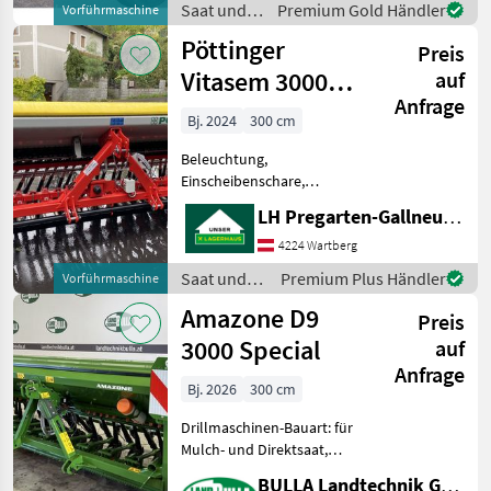
Saat und
Premium Gold Händler
Vorführmaschine
Spuranreisser DERZEIT
Pflege /
Pöttinger
NICHT AUF LAGER! - Räder
Preis
Amazone
6.
Vitasem 3000
auf
Anfrage
Classic
Bj. 2024
300 cm
Beleuchtung,
Einscheibenschare,
Extrastriegel,
LH Pregarten-Gallneukirchen, Pregarten
Fahrgassenschaltung,
Fahrwerk Compass -
4224 Wartberg
Andruckrollen Saat und
Saat und
Premium Plus Händler
Vorführmaschine
Pflege Drillmaschinen
Pflege /
Amazone D9
Preis
Pöttinger
3000 Special
auf
Anfrage
Bj. 2026
300 cm
Drillmaschinen-Bauart: für
Mulch- und Direktsaat,
Beleuchtung,
BULLA Landtechnik GmbH