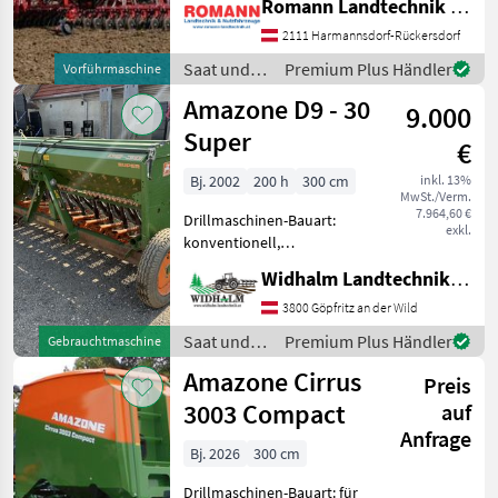
Romann Landtechnik & Nutzfahrzeuge e.U.
Drillmaschinen-Bauart:
konventionell Folgende
2111 Harmannsdorf-Rückersdorf
Köckerling
8
Ausstattung: . 40 CX-II
Saat und
Premium Plus Händler
Vorführmaschine
Schare mit Andruckrolle
Pflege /
Kuhn
6
Amazone D9 - 30
und Abstreifer . 1.70
9.000
Kverneland
Super
€
Sonstige
6
Bj. 2002
200 h
300 cm
inkl. 13%
Alle 16
MwSt./Verm.
anzeigen
7.964,60 €
Drillmaschinen-Bauart:
exkl.
konventionell,
MARKTPLATZ
Einscheibenschare,
Widhalm Landtechnik GmbH
Extrastriegel,
Marktplatz
Händlerangebote
Kleinanzeigen
Fahrgassenschaltung -
3800 Göpfritz an der Wild
RoTec Schar - Exaktstriegel -
Saat und
Premium Plus Händler
Gebrauchtmaschine
Hydraulische
Pflege /
Amazone Cirrus
Fahrgassenschaltung 15m
Preis
Amazone
Ve
3003 Compact
auf
Anfrage
Bj. 2026
300 cm
Drillmaschinen-Bauart: für