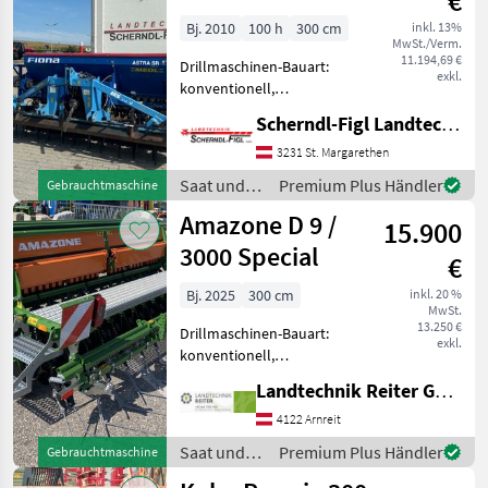
€
Bj. 2010
100 h
300 cm
inkl. 13%
MwSt./Verm.
11.194,69 €
Drillmaschinen-Bauart:
exkl.
konventionell,
Beleuchtung,
Scherndl-Figl Landtechnik
Einscheibenschare,
Fahrgassenmarkierung,
3231 St. Margarethen
Fahrgassenschaltung
Saat und
Premium Plus Händler
Gebrauchtmaschine
SICMA ERS 3000, NEUE
Pflege /
Amazone D 9 /
ZINKEN Saat und Pflege
15.900
Fiona
Drillmaschine
3000 Special
€
Bj. 2025
300 cm
inkl. 20 %
MwSt.
13.250 €
Drillmaschinen-Bauart:
exkl.
konventionell,
Beleuchtung,
Landtechnik Reiter GmbH.
Einscheibenschare,
Extrastriegel,
4122 Arnreit
Fahrgassenschaltung,
Saat und
Premium Plus Händler
Gebrauchtmaschine
Fahrwerk Amazone D9 3000
Pflege /
Spezial, Baujahr 2025 25