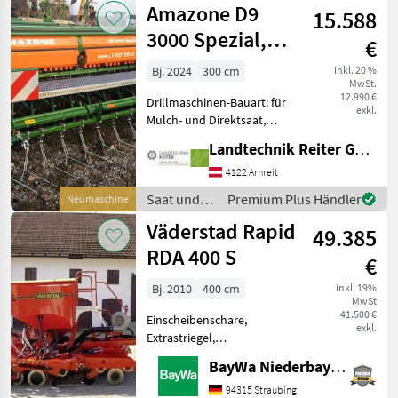
Amazone D9
24SD, + Zellenrad
15.588
Kuhn
Dosiersystem + Va
3000 Spezial,
€
Scheibenschar
Bj. 2024
300 cm
inkl. 20 %
MwSt.
12.990 €
Drillmaschinen-Bauart: für
exkl.
Mulch- und Direktsaat,
Beleuchtung,
Landtechnik Reiter GmbH.
Einscheibenschare,
Extrastriegel Amazone
4122 Arnreit
Scheibenschar Rotec Schar
Saat und
Premium Plus Händler
Neumaschine
Reihenabstand 14, 3cm
Pflege /
Väderstad Rapid
Control 25 Tief
49.385
Amazone
RDA 400 S
€
Bj. 2010
400 cm
inkl. 19%
MwSt
41.500 €
Einscheibenschare,
exkl.
Extrastriegel,
Fahrgassenschaltung,
BayWa Niederbayern
Fahrwerk, hydr.
Schardruckverstellung
94315 Straubing