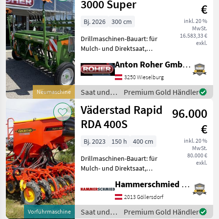
3000 Super
€
Bj. 2026
300 cm
inkl. 20 %
MwSt.
16.583,33 €
Drillmaschinen-Bauart: für
exkl.
Mulch- und Direktsaat,
Beleuchtung,
Anton Roher GmbH (ACA Center Roher)
Einscheibenschare,
Extrastriegel,
3250 Wieselburg
Fahrgassenschaltung,
Saat und
Premium Gold Händler
Neumaschine
Fahrwerk, hydr.
Pflege /
Väderstad Rapid
Schardruckverstellung,
96.000
Amazone
Spuranreisser *
RDA 400S
€
Bj. 2023
150 h
400 cm
inkl. 20 %
MwSt.
80.000 €
Drillmaschinen-Bauart: für
exkl.
Mulch- und Direktsaat,
Beleuchtung,
Hammerschmied GmbH
Einscheibenschare,
Extrastriegel,
2013 Göllersdorf
Fahrgassenschaltung,
Saat und
Premium Gold Händler
Vorführmaschine
Fahrwerk, hydr.