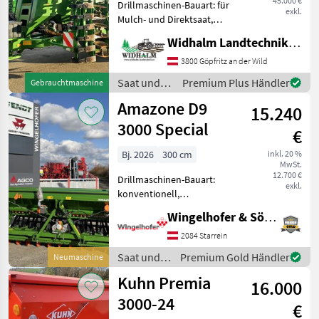
45.000 €
Drillmaschinen-Bauart: für
exkl.
Mulch- und Direktsaat,
Beleuchtung,
Widhalm Landtechnik GmbH
Einscheibenschare,
Zweischeibenschare,
3800 Göpfritz an der Wild
Extrastriegel,
Saat und
Premium Plus Händler
Gebrauchtmaschine
Fahrgassenschaltung,
Pflege /
Amazone D9
Fahrwerk, Spuranreisser -
15.240
Amazone
ISOBUS-S
3000 Special
€
Bj. 2026
300 cm
inkl. 20 %
MwSt.
12.700 €
Drillmaschinen-Bauart:
exkl.
konventionell,
Beleuchtung,
Wingelhofer & Söhne GmbH
Einscheibenschare,
Extrastriegel,
2084 Starrein
Fahrgassenschaltung,
Saat und
Premium Gold Händler
Neumaschine
Spuranreisser -
Pflege /
Kuhn Premia
Anbausämaschine D9 3000
16.000
Amazone
Special - Räder 6.00-16
3000-24
€