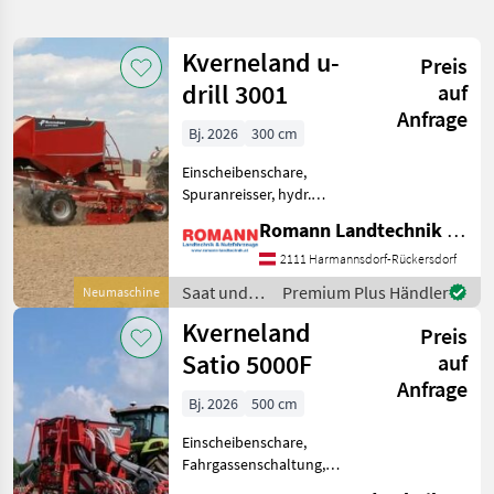
verfeinern
Kverneland u-
Preis
Kategorie
Land
Filter
3
drill 3001
auf
Anfrage
98
Bj. 2026
300 cm
AKTUELLER
Zurücksetzen
Ergebnisse
PFAD
anzeigen
Einscheibenschare,
Landtechnik
Spuranreisser, hydr.
Schardruckverstellung,
Saat
Romann Landtechnik & Nutzfahrzeuge e.U.
Fahrwerk,
Und
Pflege
Fahrgassenschaltung,
2111 Harmannsdorf-Rückersdorf
Beleuchtung,
Drillmaschinen
Saat und
Premium Plus Händler
Neumaschine
Drillmaschinen-Bauart:
Pflege /
Kverneland
konventionell Folgende
KATEGORIE
Preis
Kverneland
Ausstattung: • 24
WÄHLEN
Satio 5000F
auf
Anfrage
Amazone
35
Bj. 2026
500 cm
Einscheibenschare,
Kverneland
10
Fahrgassenschaltung,
Beleuchtung,
Pöttinger
10