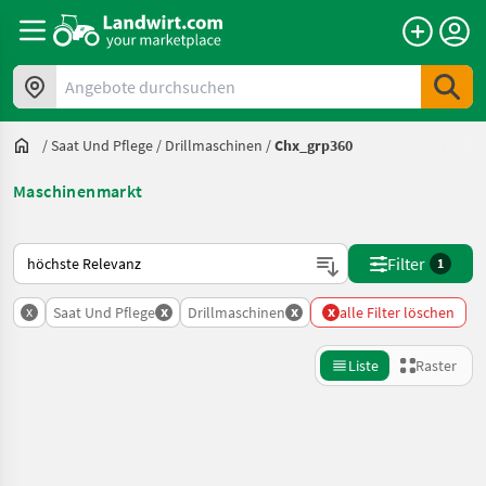
Angebote durchsuchen
/
Saat Und Pflege
/
Drillmaschinen
/
Chx_grp360
Maschinenmarkt
So wird auf Landwirt.com sortiert
Filter
1
x
x
x
x
Saat Und Pflege
Drillmaschinen
alle Filter löschen
Liste
Raster
Suche