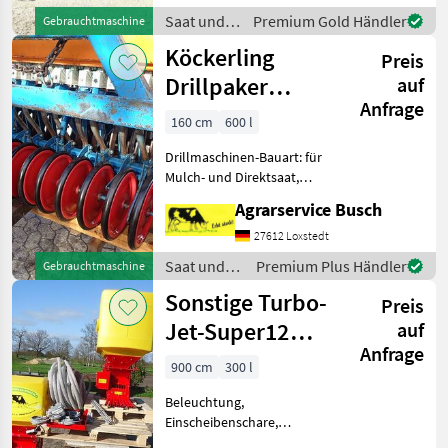
Hektar
Saat und
Premium Gold Händler
Gebrauchtmaschine
2765FahrgassenschaltungHydr.
Pflege /
Köckerling
SchardruckverstellungExaktstriegelUntena
Preis
Väderstad
Drillpaker
auf
Anfrage
160cm
160 cm
600 l
Frontpaker
Drillmaschinen-Bauart: für
Mulch- und Direktsaat,
Einscheibenschare
Agrarservice Busch
Köckerling Saateinrichtung
für Sonderkulturen
27612 Loxstedt
Gemüsekulturen
Saat und
Premium Plus Händler
Gebrauchtmaschine
Baumschulsaaten
Pflege /
Sonstige Turbo-
Direkstsaatpaker Dir
Preis
Köckerling
Jet-Super12
auf
Anfrage
Elektrisch
900 cm
300 l
Beleuchtung,
Einscheibenschare,
Fahrgassenschaltung, hydr.