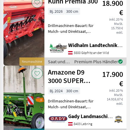
Kuhn Premia 300
18.900
Amazone
Reihen, Ro
€
Bj. 2026
300 cm
inkl. 20 %
MwSt.
Drillmaschinen-Bauart: für
15.750 €
Mulch- und Direktsaat,
exkl.
Beleuchtung,
Einscheibenschare,
Widhalm Landtechnik GmbH
Extrastriegel,
3800 Göpfritz an der Wild
Fahrgassenschaltung Tolle
Hydraulikscheibenscharmaschine
Saat und
Premium Plus Händler
Neumaschine
mit Andruckroll
Pflege /
Amazone D9
17.900
Kuhn
3000 SUPER
€
ANBAUSAEMASCHIENE
Bj. 2024
300 cm
inkl. 20 %
MwSt.
14.916,67 €
Drillmaschinen-Bauart: für
exkl.
Mulch- und Direktsaat,
Beleuchtung,
Gady Landmaschinen GmbH
Einscheibenschare,
Extrastriegel,
8403 Lebring
Fahrgassenschaltung,