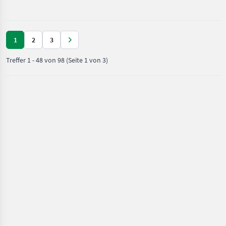
Pflege /
Schardruckverstellung,
Howard
Schleppsch
1
2
3
Treffer
1
-
48
von
98
(Seite 1 von 3)