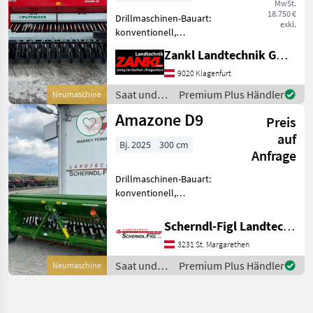
MwSt.
18.750 €
Drillmaschinen-Bauart:
exkl.
konventionell,
Beleuchtung,
Zankl Landtechnik GmbH
Einscheibenschare,
Extrastriegel,
9020 Klagenfurt
Fahrgassenschaltung,
Saat und
Premium Plus Händler
Neumaschine
Fahrwerk Pöttinger
Pflege /
Amazone D9
Getreidesämaschine
Preis
Pöttinger
Standort: Klatteweg 8,
auf
Bj. 2025
300 cm
Anfrage
Drillmaschinen-Bauart:
konventionell,
Beleuchtung,
Einscheibenschare,
Scherndl-Figl Landtechnik
Extrastriegel,
3231 St. Margarethen
Fahrgassenschaltung,
Fahrwerk Fink Matthias -
Saat und
Premium Plus Händler
Neumaschine
Saat und Pflege
Pflege /
Drillmaschinen
Amazone