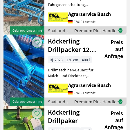
Vorbaufede
Fahrgassenschaltung,
Schleppschare,
Agrarservice Busch
Spuranreisser Köckerling
Drillkombi Modell 250/21-
27612 Loxstedt
12 250cm 21 Reihen 12cm
Saat und
Premium Plus Händler
Gebrauchtmaschine
Reihenbreite Amazone
Pflege /
Köckerling
Sattgutbeh
Preis
Köckerling
Drillpacker 12
auf
Anfrage
reihig Minimat
Bj. 2023
130 cm
400 l
130-142
Drillmaschinen-Bauart: für
Mulch- und Direktsaat,
Beleuchtung,
Agrarservice Busch
Einscheibenschare,
Fahrgassenschaltung, hydr.
27612 Loxstedt
Saatmengenverstellung,
Saat und
Premium Plus Händler
Gebrauchtmaschine
hydr.
Pflege /
Köckerling
Schardruckverstellung,
Preis
Köckerling
Schleppsch
Drillpaker
auf
Anfrage