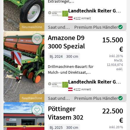
Extrastriegel,
Fahrgassenschaltung,
Landtechnik Reiter GmbH.
Fahrwerk Amazone D9 3000
Spezial, Amalog+
4122 Arnreit
Einscheibenschar Rotec
Saat und
Premium Plus Händler
Neumaschine
Control 25 Tiefenführung
Pflege /
Amazone D9
Exaktstriegel bis
15.500
Amazone
3000 Spezial
€
Bj. 2024
300 cm
inkl. 20 %
MwSt.
12.916,67 €
Drillmaschinen-Bauart: für
exkl.
Mulch- und Direktsaat,
Beleuchtung,
Landtechnik Reiter GmbH.
Einscheibenschare,
Extrastriegel,
4122 Arnreit
Fahrgassenschaltung,
Saat und
Premium Plus Händler
Neumaschine
Spuranreisser Amazone D9
Pflege /
Pöttinger
3000 Spezial, Beleuchtung,
22.500
Amazone
Vitasem 302
€
Bj. 2025
300 cm
inkl. 20 %