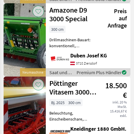
für die Straßenfahrt -
Pflege /
Amazone D9
25stk.Ro
Preis
Amazone
3000 Special
auf
Anfrage
300 cm
Drillmaschinen-Bauart:
konventionell,
Einscheibenschare,
Duben Josef KG
Extrastriegel,
Fahrgassenschaltung Inkl.
3710 Ziersdorf
21 RoTec-Scheiben-Schar,
Saat und
Premium Plus Händler
Neumaschine
Bordcomputer Amalog, 450
Pflege /
Pöttinger
l Saatkasteninhalt,
18.500
Amazone
Vitasem 3000
€
Classic
Bj. 2025
300 cm
inkl. 20 %
MwSt.
15.416,67 €
Beleuchtung,
exkl.
Einscheibenschare,
Fahrgassenschaltung
Kneidinger 1880 GmbH.
Einscheibenschar 320mm25