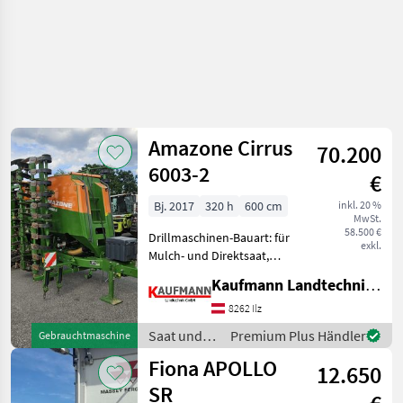
Amazone Cirrus
70.200
6003-2
€
Bj. 2017
320 h
600 cm
inkl. 20 %
MwSt.
58.500 €
Drillmaschinen-Bauart: für
exkl.
Mulch- und Direktsaat,
Beleuchtung,
Kaufmann Landtechnik GmbH
Einscheibenschare,
Extrastriegel,
8262 Ilz
Fahrgassenschaltung,
Saat und
Premium Plus Händler
Gebrauchtmaschine
Fahrwerk, hydr.
Pflege /
Fiona APOLLO
Saatmengenverstellung,
12.650
Amazone
hydr. Schardruc
SR