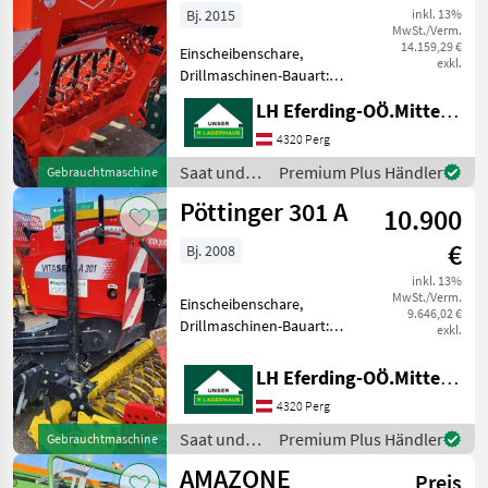
Bj. 2015
inkl. 13%
MwSt./Verm.
14.159,29 €
Einscheibenschare,
exkl.
Drillmaschinen-Bauart:
konventionell, Fahrwerk
LH Eferding-OÖ.Mitte, Perg
Einscheibenschare,
Andruckrollen, Striegel,
4320 Perg
Beleuchtung, Rührwelle,
Saat und
Premium Plus Händler
Gebrauchtmaschine
elektr.
Pflege /
Pöttinger 301 A
Füllstandsüberwachung, el
10.900
Kuhn
€
Bj. 2008
inkl. 13%
MwSt./Verm.
Einscheibenschare,
9.646,02 €
Drillmaschinen-Bauart:
exkl.
konventionell,
Fahrgassenschaltung 24
LH Eferding-OÖ.Mitte, Perg
Reihig, 1 Scheibenschare,
4320 Perg
Beleuchtung, Striegel,
elektr.
Saat und
Premium Plus Händler
Gebrauchtmaschine
Fahrgassenschaltung, Spur
Pflege /
AMAZONE
2, 10
Preis
Pöttinger