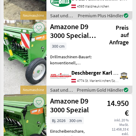
Einscheibenschare,
Extrastriegel,
4595 Waldneukirchen
Fahrgassenschaltung
Saat und
Premium Plus Händler
Neumaschine
AMAZONE D9 3000 Special +
Pflege /
Amazone D9
Arbeitsbreite 3 Meter +
Preis
Amazone
3000 Special
auf
Anfrage
Sämaschine
300 cm
Drillmaschinen-Bauart:
konventionell,
Einscheibenschare,
Deschberger Karl Landtechnik GesmbH & Co KG
Fahrgassenschaltung,
Beleuchtung Amazone D9
4774 St. Marienkirchen/Schärding
3000 Special Sämaschine -
Saat und
Premium Gold Händler
Neumaschine
Saatkasteninhalt: 450 l mit
Pflege /
Amazone D9
25 RoTeC-Scha
14.950
Amazone
3000 Spezial
€
Bj. 2026
300 cm
inkl. 20 %
MwSt.
12.458,33 €
Einscheibenschare,
exkl.