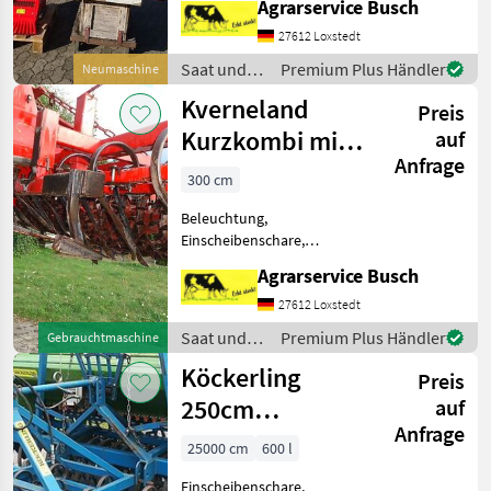
Agrarservice Busch
Saatmengenverstellung,
hydr.
27612 Loxstedt
Schardruckverstellung,
Saat und
Premium Plus Händler
Neumaschine
Schleppschare,
Pflege /
Kverneland
Spuranreisser, Fahrwerk,
Preis
Sonstige
Fahrgassenmarkierung T
Kurzkombi mit
auf
Anfrage
Crosskillwalze-
300 cm
ringen
Beleuchtung,
Frontpaker 3
Einscheibenschare,
Fahrgassenschaltung, hydr.
Agrarservice Busch
Saatmengenverstellung,
hydr.
27612 Loxstedt
Schardruckverstellung,
Saat und
Premium Plus Händler
Gebrauchtmaschine
Schleppschare,
Pflege /
Köckerling
Spuranreisser, Fahrwerk,
Preis
Kverneland
Fahrgassenmarkierung B
250cm
auf
Anfrage
Drillkombi 21
25000 cm
600 l
Reihen
Einscheibenschare,