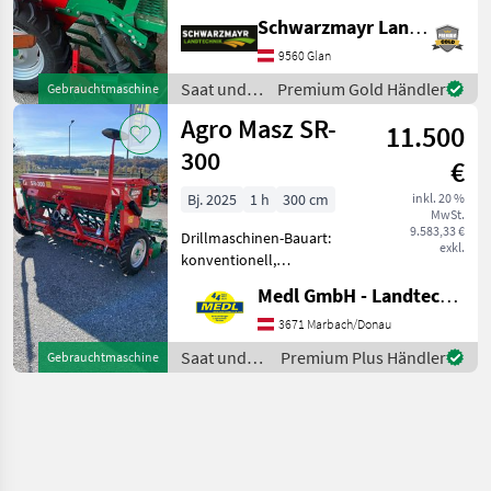
Einscheibenschare,
Schwarzmayr Landtechnik GmbH - Glan
Extrastriegel,
Fahrgassenschaltung,
9560 Glan
Fahrwerk, Spuranreisser
Saat und
Premium Gold Händler
Gebrauchtmaschine
EDV: 70898 Sämaschine -
Pflege /
Agro Masz SR-
mit 3, 0m Arbe
11.500
Agro Masz
300
€
Bj. 2025
1 h
300 cm
inkl. 20 %
MwSt.
9.583,33 €
Drillmaschinen-Bauart:
exkl.
konventionell,
Beleuchtung,
Medl GmbH - Landtechnik Großhandel
Einscheibenschare,
Extrastriegel,
3671 Marbach/Donau
Fahrgassenschaltung,
Saat und
Premium Plus Händler
Gebrauchtmaschine
Fahrwerk, Spuranreisser
Pflege /
Agro Masz Sämaschine
Agro Masz
Einscheibenschare m