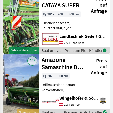
CATAYA SUPER
auf
Anfrage
Bj. 2017
200 h
300 cm
Einscheibenschare,
Spuranreisser, hydr.
Schardruckverstellung,
Landtechnik Sederl GmbH
Fahrgassenschaltung,
Beleuchtung
2724 Hohe Wand
WUNDERSCHÖNE
Saat und
Premium Plus Händler
Gebrauchtmaschine
SÄMASCHINE CATAYA MIT
Pflege /
Amazone
COMBIDISC 3 M
Preis
Amazone
ARBEITSBREITE ; ISOB
Sämaschine D9
auf
Anfrage
3000 super
Bj. 2026
300 cm
Drillmaschinen-Bauart:
konventionell,
Einscheibenschare,
Wingelhofer & Söhne GmbH
Fahrgassenschaltung,
Extrastriegel, Beleuchtung -
2084 Starrein
Räder 6.00-16 - Beleuchtung
Saat und
Premium Gold Händler
Neumaschine