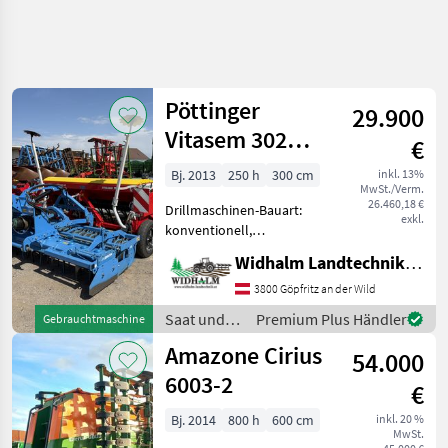
Pöttinger
29.900
Vitasem 302
€
Classic
Bj. 2013
250 h
300 cm
inkl. 13%
MwSt./Verm.
26.460,18 €
Drillmaschinen-Bauart:
exkl.
konventionell,
Beleuchtung,
Widhalm Landtechnik GmbH
Einscheibenschare,
Extrastriegel,
3800 Göpfritz an der Wild
Fahrgassenschaltung,
Saat und
Premium Plus Händler
Gebrauchtmaschine
Spuranreisser Pöttinger
Pflege /
Amazone Cirius
Vitasem 302 Classic - Bj.
54.000
Pöttinger
2013 - Erst
6003-2
€
Bj. 2014
800 h
600 cm
inkl. 20 %
MwSt.