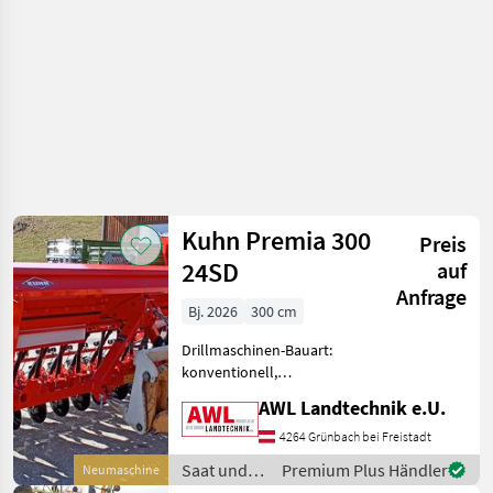
Kuhn Premia 300
Preis
24SD
auf
Anfrage
Bj. 2026
300 cm
Drillmaschinen-Bauart:
konventionell,
Beleuchtung,
AWL Landtechnik e.U.
Einscheibenschare,
Extrastriegel,
4264 Grünbach bei Freistadt
Fahrgassenschaltung Kuhn
Saat und
Premium Plus Händler
Neumaschine
Sämaschine Premia 300
Pflege /