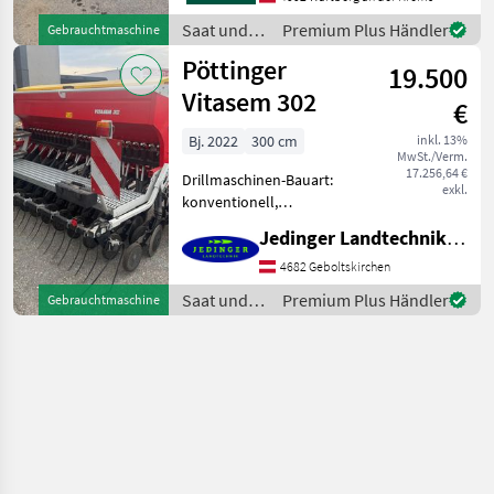
Saat und
Premium Plus Händler
Gebrauchtmaschine
Pflege /
Pöttinger
19.500
Pöttinger
Vitasem 302
€
Bj. 2022
300 cm
inkl. 13%
MwSt./Verm.
17.256,64 €
Drillmaschinen-Bauart:
exkl.
konventionell,
Beleuchtung,
Jedinger Landtechnik GmbH
Einscheibenschare,
Extrastriegel,
4682 Geboltskirchen
Fahrgassenschaltung, hydr.
Saat und
Premium Plus Händler
Gebrauchtmaschine
Schardruckverstellung,
Pflege /
Spurlockerer Pöttinger
Pöttinger
Vitasem 302