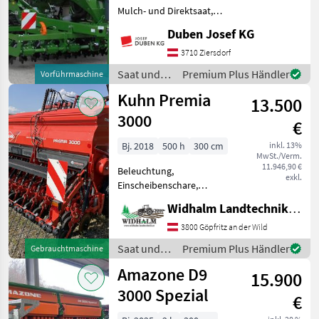
Mulch- und Direktsaat,
Beleuchtung,
Duben Josef KG
Einscheibenschare,
Extrastriegel,
3710 Ziersdorf
Fahrgassenschaltung,
Saat und
Premium Plus Händler
Vorführmaschine
Fahrwerk, hydr.
Pflege /
Kuhn Premia
Saatmengenverstellung,
13.500
Amazone
Spuranreisser C
3000
€
Bj. 2018
500 h
300 cm
inkl. 13%
MwSt./Verm.
11.946,90 €
Beleuchtung,
exkl.
Einscheibenschare,
Extrastriegel,
Widhalm Landtechnik GmbH
Fahrgassenmarkierung,
Fahrgassenschaltung
3800 Göpfritz an der Wild
Tankvolumen 1050 Liter,
Saat und
Premium Plus Händler
Gebrauchtmaschine
Zentral mechanische
Pflege /
Amazone D9
Schardruckverstellung,
15.900
Kuhn
Dosiersystem
3000 Spezial
€