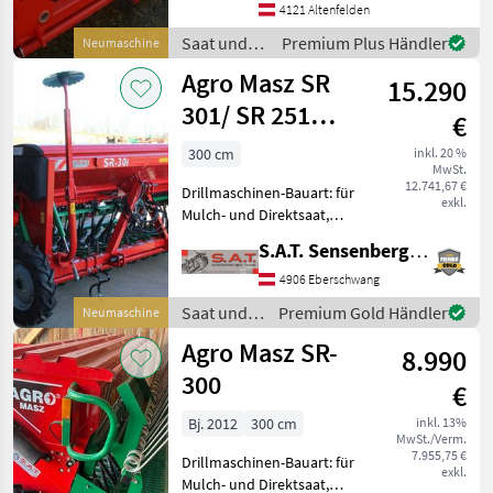
Reihen /12cm Compass für
4121 Altenfelden
Dosierantrieb
Saat und
Premium Plus Händler
Neumaschine
Fahrgassenschaltung
Pflege /
Agro Masz SR
Druckrollen Füllstand Über
15.290
Pöttinger
301/ SR 251
€
Sämaschine -
300 cm
inkl. 20 %
MwSt.
Neues Modell
12.741,67 €
Drillmaschinen-Bauart: für
exkl.
Mulch- und Direktsaat,
Einscheibenschare,
S.A.T. Sensenberger Agrar-Technik
Spurlockerer, Spuranreisser,
Fahrgassenschaltung,
4906 Eberschwang
Extrastriegel,
Saat und
Premium Gold Händler
Neumaschine
Zweischeibenschare,
Pflege /
Agro Masz SR-
Beleuchtung Neues
8.990
Agro Masz
300
€
Bj. 2012
300 cm
inkl. 13%
MwSt./Verm.
7.955,75 €
Drillmaschinen-Bauart: für
exkl.
Mulch- und Direktsaat,