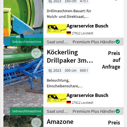
Bj. 2023
160 cm
475 l
Drillmaschinen-Bauart: für
Mulch- und Direktsaat,
Beleuchtung,
Agrarservice Busch
Einscheibenschare,
Fahrgassenschaltung, hydr.
27612 Loxstedt
Saatmengenverstellung,
Saat und
Premium Plus Händler
Gebrauchtmaschine
hydr.
Pflege /
Köckerling
Schardruckverstellung,
Preis
Köckerling
Schleppsch
Drillpaker 3m
auf
Anfrage
mit gefederten
Bj. 2023
300 cm
600 l
Kultivatorzinken
Beleuchtung,
Pl
Einscheibenschare,
Fahrgassenschaltung, hydr.
Agrarservice Busch
Saatmengenverstellung,
hydr.
27612 Loxstedt
Schardruckverstellung,
Saat und
Premium Plus Händler
Gebrauchtmaschine
Schleppschare,
Pflege /
Amazone
Spuranreisser, Fahrwerk,
Preis
Köckerling
Fahrgassenmarkierung K