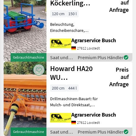
Köckerling
auf
Anfrage
Drillpaker 10
120 cm
150 l
Reihig
Beleuchtung,
Doppelpaker
Einscheibenschare,
1,2m
Fahrgassenschaltung, hydr.
Agrarservice Busch
Saatmengenverstellung,
hydr.
27612 Loxstedt
Schardruckverstellung,
Saat und
Premium Plus Händler
Gebrauchtmaschine
Schleppschare,
Pflege /
Howard HA20
Spuranreisser, Fahrwerk,
Preis
Amazone
Fahrgassenmarkierung K
WU
auf
Anfrage
Direktsaatkombination
200 cm
444 l
205 cm Arbe
Drillmaschinen-Bauart: für
Mulch- und Direktsaat,
Beleuchtung,
Agrarservice Busch
Einscheibenschare,
Fahrgassenschaltung, hydr.
27612 Loxstedt
Saatmengenverstellung,
Saat und
Premium Plus Händler
Gebrauchtmaschine
hydr.