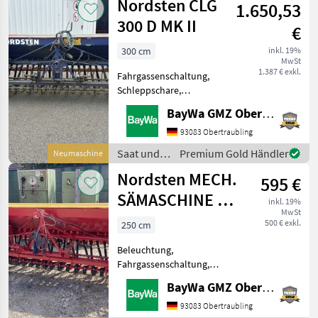
Nordsten CLG
1.650,53
Fahrgassenschaltung
300 D MK II
€
300 cm
inkl. 19%
MwSt
1.387 € exkl.
Fahrgassenschaltung,
Schleppschare,
Spuranreisser El.
BayWa GMZ Obertraubling
Fahrgassenschaltung. Saat
und Pflege Drillmaschinen
93083 Obertraubling
Saat und
Premium Gold Händler
Neumaschine
Pflege /
Nordsten MECH.
595 €
Nordsten
SÄMASCHINE 2,5
inkl. 19%
MwSt
M
500 € exkl.
250 cm
Beleuchtung,
Fahrgassenschaltung,
Schleppschare Diese
BayWa GMZ Obertraubling
Maschine steht an unserem
BayWa Standort in DE -
93083 Obertraubling