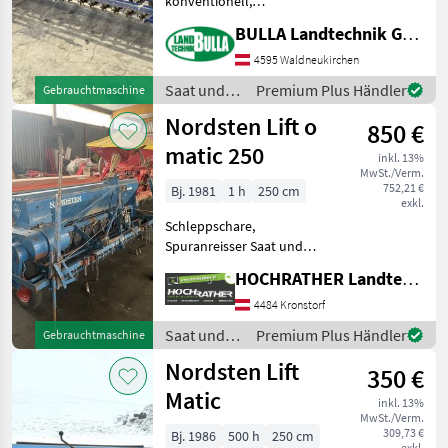
konventionell,
Amazone
Fahrgassenschaltung,
BULLA Landtechnik GmbH
Schleppschare,
Horsch
Spuranreisser NORDSTEN
4595 Waldneukirchen
Sämaschine CLG + 3 Meter
Saat und
Premium Plus Händler
Gebrauchtmaschine
Arbeitsbreite +
Lemken
Pflege /
Nordsten Lift o
Fahrgassenschaltung +
850 €
Nordsten
Spura
Pöttinger
matic 250
inkl. 13%
MwSt./Verm.
752,21 €
Kuhn
Bj. 1981
1 h
250 cm
exkl.
Schleppschare,
Alle 50
Spuranreisser Saat und
anzeigen
Pflege Drillmaschinen
HOCHRATHER Landtechnik GmbH
MARKTPLATZ
4484 Kronstorf
Marktplatz
Händlerangebote
Kleinanzeigen
Saat und
Premium Plus Händler
Gebrauchtmaschine
Pflege /
Nordsten Lift
350 €
Nordsten
Matic
inkl. 13%
MwSt./Verm.
309,73 €
Bj. 1986
500 h
250 cm
exkl.