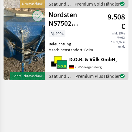
93192 Wald.Gerne steht
Saat und
Premium Gold Händler
Neumaschine
Ihnen Herr Bielmeier Tel.
Pflege /
Nordsten
0151/16105391 f
9.508
Nordsten
NS7502
€
Fronttank
Bj. 2004
inkl. 19%
MwSt
7.989,92 €
Beleuchtung
exkl.
Maschinenstandort: Beim
Kunden Sprechen Sie uns
D.O.B. & Völk GmbH, Filiale Regensburg
für weitere Informationen
oder einen
93055 Regensburg
Besichtigungstermin gerne
Saat und
Premium Plus Händler
Gebrauchtmaschine
an! Wir sprechen Deutsch!
Pflege /
We speak Engli
Nordsten