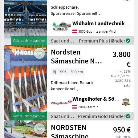
Schleppschare,
Spuranreisser Spuranreißer,
Saat und Pflege
Widhalm Landtechnik GmbH
Drillmaschinen
3800 Göpfritz an der Wild
Saat und
Premium Plus Händler
Gebrauchtmaschine
Pflege /
Nordsten
3.800
Nordsten
Sämaschine NS
€
1030
Bj. 1996
300 cm
inkl. 13%
MwSt./Verm.
3.362,83 €
Drillmaschinen-Bauart:
exkl.
konventionell,
Spuranreisser,
Wingelhofer & Söhne GmbH
Schleppschare,
Extrastriegel 3m
2084 Starrein
Arbeitsbreite
Saat und
Premium Gold Händler
Gebrauchtmaschine
Schleppschare, Antrieb
Pflege /
NORDSTEN
über die Räder,
950 €
Nordsten
Feinsamenstreuer/Kleestre
Sämaschine
inkl. 20 %