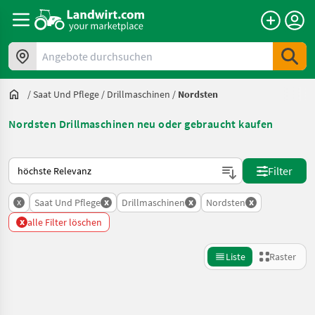
Angebote durchsuchen
/
Saat Und Pflege
/
Drillmaschinen
/
Nordsten
Nordsten Drillmaschinen neu oder gebraucht kaufen
So wird auf Landwirt.com sortiert
Filter
x
x
x
x
Saat Und Pflege
Drillmaschinen
Nordsten
x
alle Filter löschen
Liste
Raster