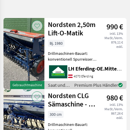
Suche
verfeinern
Nordsten 2,50m
990 €
Kategorie
Land
Filter
4
Lift-O-Matik
inkl. 13%
MwSt./Verm.
10
876,11 €
Bj. 1980
AKTUELLER
exkl.
Zurücksetzen
Ergebnisse
PFAD
anzeigen
Drillmaschinen-Bauart:
Landtechnik
konventionell Spurreisser,
Abdrehwanne, Stiegel,
Saat
LH Eferding-OE.Mitte, Eferding
elektr.
Und
Pflege
Fahrgassenschaltung Saat
4070 Eferding
und Pflege Drillmaschinen
Drillmaschinen
Saat und
Premium Plus Händler
Gebrauchtmaschine
Pflege /
Nordsten
Nordsten CLG
980 €
Nordsten
Sämaschine - 3
KATEGORIE
inkl. 13%
WÄHLEN
MwSt./Verm.
Meter
867,26 €
300 cm
exkl.
Nordsten
Drillmaschinen-Bauart: