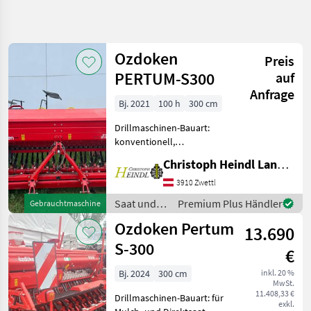
Suche
verfeinern
Ozdoken
Preis
Kategorie
Land
Filter
4
PERTUM-S300
auf
Anfrage
13
Bj. 2021
100 h
300 cm
AKTUELLER
Zurücksetzen
Ergebnisse
PFAD
anzeigen
Drillmaschinen-Bauart:
Landtechnik
konventionell,
Zweischeibenschare,
Saat
Christoph Heindl Landtechnik GmbH, Waldviertel
Extrastriegel, Spuranreisser
Und
Pflege
Özdöken Pertum-S300 +
3910 Zwettl
Baujahr 2021 +
Drillmaschinen
Saat und
Premium Plus Händler
Gebrauchtmaschine
Arbeitsbreite 3m + 24
Pflege /
Ozdoken
Ozdoken Pertum
Reihen somit 12, 5
13.690
Ozdoken
S-300
KATEGORIE
€
WÄHLEN
Bj. 2024
300 cm
inkl. 20 %
MwSt.
Ozdoken
11.408,33 €
Drillmaschinen-Bauart: für
exkl.