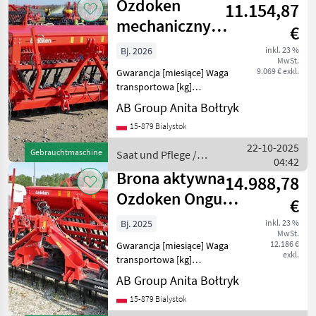
Ozdoken
11.154,87
mechaniczny
€
siewnik
Bj. 2026
inkl. 23 %
MwSt.
zbożowy
9.069 € exkl.
Gwarancja [miesiące] Waga
zaczepiany
transportowa [kg]
Uniwersalny mechaniczny
Pertum-S3
AB Group Anita Bołtryk
siewnik zbożowy OZDOKEN
15-879 Bialystok
Pertum-S300 -
dwutalerzowy. Dane
22-10-2025
Gebrauchtmaschine
Saat und Pflege /
techniczne: - 24 rzędy z
04:42
Ozdoken
rozstawem
Brona aktywna
14.988,78
Ozdoken Ongun
€
S300
Bj. 2025
inkl. 23 %
MwSt.
12.186 €
Gwarancja [miesiące] Waga
exkl.
transportowa [kg]
Zapotrzebowanie mocy
AB Group Anita Bołtryk
[KM]: Brona aktywna
15-879 Bialystok
Ozdoken Ongun S300 Dane