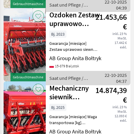
techniczne: - szerokość
22-10-2025
Gebrauchtmaschine
Saat und Pflege /
robocza: 3 m, - zapotrz
04:39
Ozdoken
Ozdoken Zestaw
21.453,66
uprawowo
€
siewny
Bj. 2023
inkl. 23 %
MwSt.
nabudowany z
17.442 €
Gwarancja [miesiące]
broną aktywn
exkl.
Zestaw uprawowo siewny z
siewnikiem zbożowym,
AB Group Anita Bołtryk
jednotalerzowym
15-879 Bialystok
nadbudowanym na bronę
aktywną OZDOKEN Pertum
22-10-2025
Gebrauchtmaschine
Saat und Pflege /
CS-300 - sztuka
04:37
Ozdoken
powystawowa (nieuży
Mechaniczny
14.874,39
siewnik
€
zbożowy z
Bj. 2025
inkl. 23 %
MwSt.
nawozem
12.093 €
Gwarancja [miesiące] Waga
Ozdoken Pe
exkl.
transportowa [kg]
Uniwersalny mechaniczny
AB Group Anita Bołtryk