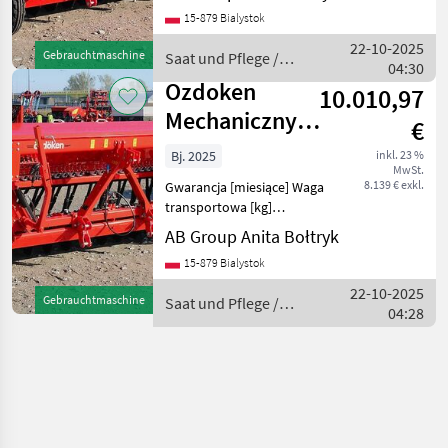
siewnik zbożowy OZDOKEN
15-879 Bialystok
Pertum-F300 -
dwutalerzowy z podsiewem
22-10-2025
Gebrauchtmaschine
Saat und Pflege /
nawozów (nawożenie
04:30
Ozdoken
wgłębne) Dan
Ozdoken
10.010,97
Mechaniczny
€
siewnik
Bj. 2025
inkl. 23 %
MwSt.
zbożowy
8.139 € exkl.
Gwarancja [miesiące] Waga
zaczepiany
transportowa [kg]
Uniwersalny mechaniczny
Pertum-S3
AB Group Anita Bołtryk
siewnik zbożowy
15-879 Bialystok
zaczepiany OZDOKEN
Pertum-S300 -
22-10-2025
Gebrauchtmaschine
Saat und Pflege /
jednotalerzowy. Dane
04:28
Ozdoken
techniczne: - 24 rzęd