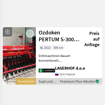
Ozdoken
Preis
PERTUM S-300
auf
Anfrage
Drillmaschinen
Bj. 2022
300 cm
Drillmaschinen-Bauart:
konventionell,
Einscheibenschare,
LAGERHOF d.o.o
Vorauflaufmarkierung,
Spuranreisser,
3241 Podplat
Fahrgassenschaltung,
Saat und
Premium Plus Händler
Neumaschine
Fahrgassenmarkierung,
Pflege /
Zweischeibenschare,
Ozdoken
Beleuchtung ÖZD