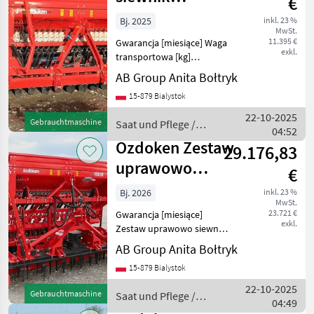
€
zbożowy z
Bj. 2025
inkl. 23 %
MwSt.
nawozem
11.395 €
Gwarancja [miesiące] Waga
Ozdoken Pe
exkl.
transportowa [kg]
Uniwersalny mechaniczny
AB Group Anita Bołtryk
siewnik zbożowy OZDOKEN
15-879 Bialystok
Pertum F300 -
jednotalerzowy z
22-10-2025
Gebrauchtmaschine
Saat und Pflege /
podsiewem nawozu
04:52
Ozdoken
(nawożenie wgłębne) Da
Ozdoken Zestaw
29.176,83
uprawowo
€
siewny
Bj. 2026
inkl. 23 %
MwSt.
nabudowany z
23.721 €
Gwarancja [miesiące]
broną aktywn
exkl.
Zestaw uprawowo siewny z
siewnikiem zbożowym,
AB Group Anita Bołtryk
dwutalerzowym
15-879 Bialystok
nadbudowanym na bronę
aktywną Ozdoken Pertum
22-10-2025
Gebrauchtmaschine
Saat und Pflege /
CS-300. Dane techniczne: -
04:49
Ozdoken
szerok