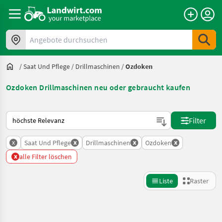
Angebote durchsuchen
/
Saat Und Pflege
/
Drillmaschinen
/
Ozdoken
Ozdoken Drillmaschinen neu oder gebraucht kaufen
So wird auf Landwirt.com sortiert
Filter
x
x
x
x
Saat Und Pflege
Drillmaschinen
Ozdoken
x
alle Filter löschen
Liste
Raster