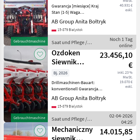
MwSt.
kukurydzy, rze
40.931 €
Gwarancja [miesiące] Kraj
exkl.
Stan (1-5) Waga
transportowa [kg] Wymiary
AB Group Anita Bołtryk
transportowe (DxSxW)
15-879 Bialystok
Zapotrzebowanie mocy
[KM]: Siewnik OZDOKEN
Noch 1 Tag
Gebrauchtmaschine
Saat und Pflege /
VPKT-DG8 -8-rzędowy, -45-
online
Ozdoken
75 cm
Ozdoken
23.456,10
Siewnik
€
pneumatyczny
Bj. 2026
inkl. 23 %
MwSt.
6-rzędowy do
19.070 €
Drillmaschinen-Bauart:
buraka, fasoli
exkl.
konventionell Gwarancja
[miesiące] Waga
AB Group Anita Bołtryk
transportowa [kg] Wymiary
15-879 Bialystok
transportowe (DxSxW)
Zapotrzebowanie mocy
02-04-2026
Gebrauchtmaschine
Saat und Pflege /
[KM]: Siewnik
04:25
Ozdoken
pneumatyczny punkt
Mechaniczny
14.015,85
siewnik